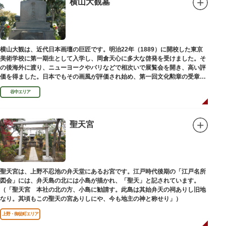
横山大観墓
設置年月日:令和3年3月10日
横山大観は、近代日本画壇の巨匠です。明治22年（1889）に開校した東京
美術学校に第一期生として入学し、岡倉天心に多大な啓発を受けました。そ
の後海外に渡り、ニューヨークやパリなどで相次いで展覧会を開き、高い評
価を得ました。日本でもその画風が評価され始め、第一回文化勲章の受章者
となりました。お墓は谷中霊園にあります。
谷中エリア
聖天宮
聖天宮は、上野不忍池の弁天堂にあるお宮です。江戸時代後期の「江戸名所
図会」には、弁天島の北には小島が描かれ、「聖天」と記されています。
（「聖天宮 本社の北の方、小島に勧請す。此島は其始弁天の祠ありし旧地
なり。其頃もこの聖天の宮ありしにや、今も地主の神と称せり」）
上野・御徒町エリア