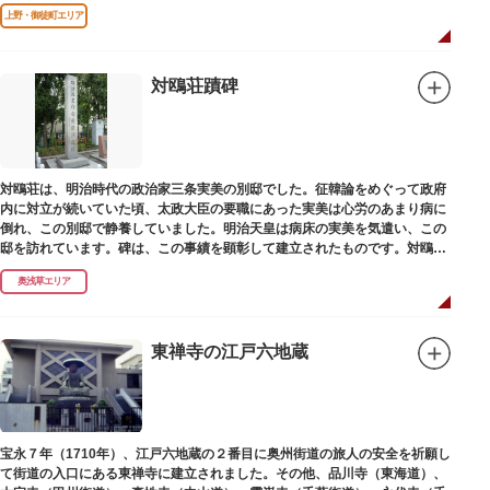
江戸千家を広める拠点となりました。
上野・御徒町エリア
対鴎荘蹟碑
対鴎荘は、明治時代の政治家三条実美の別邸でした。征韓論をめぐって政府
内に対立が続いていた頃、太政大臣の要職にあった実美は心労のあまり病に
倒れ、この別邸で静養していました。明治天皇は病床の実美を気遣い、この
邸を訪れています。碑は、この事績を顕彰して建立されたものです。対鴎荘
は、多摩市連光寺に移築されました。
奥浅草エリア
東禅寺の江戸六地蔵
宝永７年（1710年）、江戸六地蔵の２番目に奥州街道の旅人の安全を祈願し
て街道の入口にある東禅寺に建立されました。その他、品川寺（東海道）、