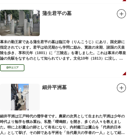
蒲生君平の墓
幕末の勤王家である蒲生君平の墓は臨江寺（りんこうじ）にあり、国史跡に
指定されています。君平は幼児期から学問に励み、寛政の末期、諸国の天皇
陵を歩き、享和元年（1801）に「三陵志」を著しました。これは幕末の尊皇
論の先駆をなすものとして知られています。文化10年（1813）に没し、高
山彦三郎や林子平と共に「寛政三奇人」の一人にあげられています。
谷中エリア
細井平洲墓
細井平洲は江戸時代の儒学者です。農家の次男として生まれた平洲は少年の
時代より勉学を積み重ね、私塾「嚶鳴館」を開き、多くの人々を教えまし
た。特に上杉鷹山の師として有名になり、内村鑑三は鷹山を「代表的日本
人」として挙げ、その師である平洲を「当代最大の学者の一人」として紹介