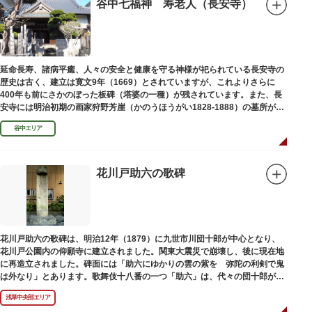
谷中七福神 寿老人（長安寺）
延命長寿、諸病平癒、人々の安全と健康を守る神様が祀られている長安寺の
歴史は古く、建立は寛文9年（1669）とされていますが、これよりさらに
400年も前にさかのぼった板碑（塔婆の一種）が残されています。また、長
安寺には明治初期の画家狩野芳崖（かのうほうがい1828-1888）の墓所があ
ります。
谷中エリア
花川戸助六の歌碑
花川戸助六の歌碑は、明治12年（1879）に九世市川団十郎が中心となり、
花川戸公園内の仰願寺に建立されました。関東大震災で崩壊し、後に現在地
に再造立されました。碑面には「助六にゆかりの雲の紫を 弥陀の利剣で鬼
は外なり」とあります。歌舞伎十八番の一つ「助六」は、代々の団十郎が伝
えていますが、助六の実像は不明です。
浅草中央部エリア