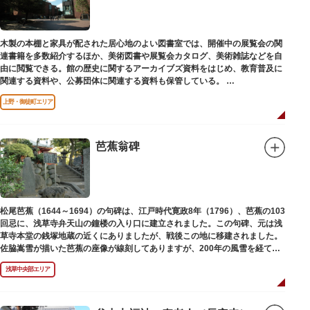
木製の本棚と家具が配された居心地のよい図書室では、開催中の展覧会の関
連書籍を多数紹介するほか、美術図書や展覧会カタログ、美術雑誌などを自
由に閲覧できる。館の歴史に関するアーカイブズ資料をはじめ、教育普及に
関連する資料や、公募団体に関連する資料も保管している。
（画像提供：東京都美術館）
上野・御徒町エリア
芭蕉翁碑
松尾芭蕉（1644～1694）の句碑は、江戸時代寛政8年（1796）、芭蕉の103
回忌に、浅草寺弁天山の鐘楼の入り口に建立されました。この句碑、元は浅
草寺本堂の銭塚地蔵の近くにありましたが、戦後この地に移建されました。
佐脇嵩雪が描いた芭蕉の座像が線刻してありますが、200年の風雪を経て、
碑石も欠損し、碑面の判読も困難となっています。
浅草中央部エリア