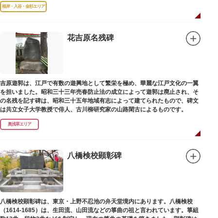
む約16000点が収蔵されています。
根岸・入谷・金杉エリア
花吉原名残碑
吉原遊郭は、江戸で有数の遊興地として繁栄を極め、華麗な江戸文化の一翼
を担いました。昭和三十三年売春防止法の成立によって遊郭は廃止され、そ
の名残を記す碑は、昭和三十五年地域有志によって建てられたもので、碑文
は共立女子大学教授で俳人、古川柳研究家の山路閑古によるものです。
奥浅草エリア
八橋検校顕彰碑
八橋検校顕彰碑は、東京・上野不忍池の弁天堂境内にあります。八橋検校
（1614-1685）は、生田流、山田流などの箏曲の祖と言われています。箏組