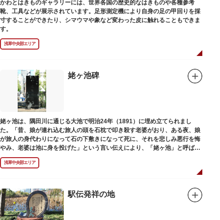
かわとはきものギャラリーには、世界各国の歴史的なはきものや各種参考
靴、工具などが展示されています。足形測定機により自身の足の甲回りを採
寸することができたり、シマウマや象など変わった皮に触れることもできま
す。
浅草中央部エリア
姥ヶ池碑
姥ヶ池は、隅田川に通じる大池で明治24年（1891）に埋め立てられまし
た。「昔、娘が連れ込む旅人の頭を石枕で叩き殺す老婆がおり、ある夜、娘
が旅人の身代わりになって石の下敷きになって死に、それを悲しみ悪行を悔
やみ、老婆は池に身を投げた」という言い伝えにより、「姥ヶ池」と呼ばれ
ていました。その碑は花川戸公園内にあります。
浅草中央部エリア
駅伝発祥の地