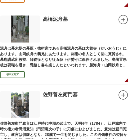
高橋泥舟墓
泥舟は幕末期の幕臣・槍術家である高橋泥舟の墓は大雄寺（だいおうじ）に
あります。山岡鉄舟の義兄にあたります。剣術の名人として世に賞賛され、
幕府講武所教授、師範役となり従五位下伊勢守に叙任されました。廃藩置県
後は要職を退き、隠棲し書を楽しんだといわれます。勝海舟・山岡鉄舟と共
に幕末の三舟といわれています。
谷中エリア
佐野善左衛門墓
佐野善左衛門政言は江戸時代中期の武士で、天明4年（1784）、江戸城内で
時の権力者田沼意知（田沼意次の子）に刃傷におよびました。意知は翌日死
亡し、政言は切腹となり、28歳で一生を閉じました。この刃傷事件の翌日か