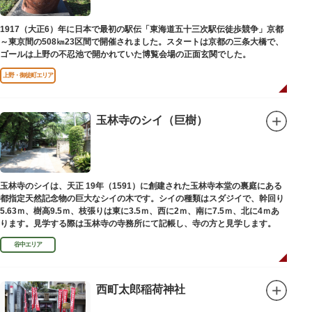
1917（大正6）年に日本で最初の駅伝「東海道五十三次駅伝徒歩競争」京都
～東京間の508㎞23区間で開催されました。スタートは京都の三条大橋で、
ゴールは上野の不忍池で開かれていた博覧会場の正面玄関でした。
上野・御徒町エリア
玉林寺のシイ（巨樹）
玉林寺のシイは、天正 19年（1591）に創建された玉林寺本堂の裏庭にある
都指定天然記念物の巨大なシイの木です。シイの種類はスダジイで、幹回り
5.63ｍ、樹高9.5ｍ、枝張りは東に3.5ｍ、西に2ｍ、南に7.5ｍ、北に4ｍあ
ります。見学する際は玉林寺の寺務所にて記帳し、寺の方と見学します。
谷中エリア
西町太郎稲荷神社