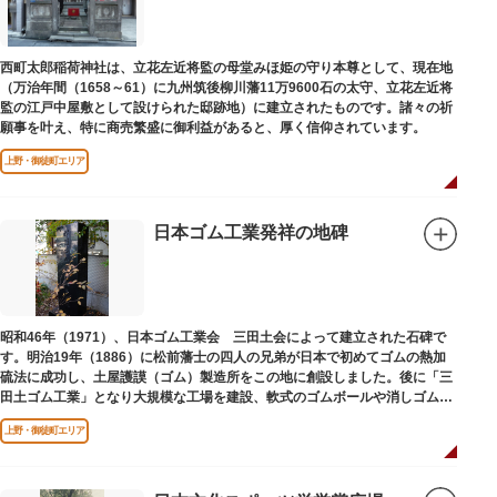
西町太郎稲荷神社は、立花左近将監の母堂みほ姫の守り本尊として、現在地
（万治年間（1658～61）に九州筑後柳川藩11万9600石の太守、立花左近将
監の江戸中屋敷として設けられた邸跡地）に建立されたものです。諸々の祈
願事を叶え、特に商売繁盛に御利益があると、厚く信仰されています。
上野・御徒町エリア
日本ゴム工業発祥の地碑
昭和46年（1971）、日本ゴム工業会 三田土会によって建立された石碑で
す。明治19年（1886）に松前藩士の四人の兄弟が日本で初めてゴムの熱加
硫法に成功し、土屋護謨（ゴム）製造所をこの地に創設しました。後に「三
田土ゴム工業」となり大規模な工場を建設、軟式のゴムボールや消しゴムな
ど新しいゴム製品を次々に開発しました。
上野・御徒町エリア