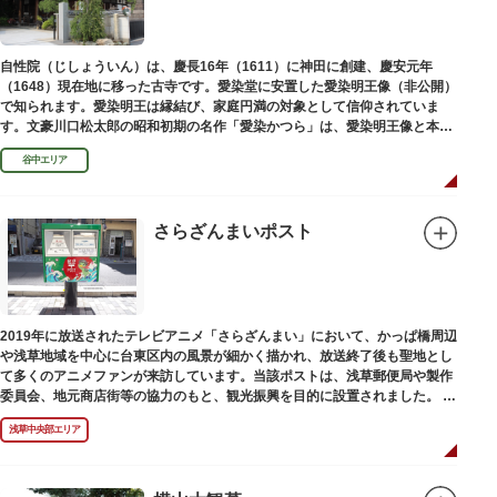
自性院（じしょういん）は、慶長16年（1611）に神田に創建、慶安元年
（1648）現在地に移った古寺です。愛染堂に安置した愛染明王像（非公開）
で知られます。愛染明王は縁結び、家庭円満の対象として信仰されていま
す。文豪川口松太郎の昭和初期の名作「愛染かつら」は、愛染明王像と本堂
前にあった桂の古木にヒントを得た作品だといわれます。
谷中エリア
さらざんまいポスト
2019年に放送されたテレビアニメ「さらざんまい」において、かっぱ橋周辺
や浅草地域を中心に台東区内の風景が細かく描かれ、放送終了後も聖地とし
て多くのアニメファンが来訪しています。当該ポストは、浅草郵便局や製作
委員会、地元商店街等の協力のもと、観光振興を目的に設置されました。
<「さらざんまい」監督の幾原邦彦氏のコメント>
浅草中央部エリア
「実在する風景を舞台として制作したキャラクターたちが、このような形で
地域の方々にも受け入れていただけて大変嬉しいです。聖地巡礼のシンボル
としていただければスタッフ一同、幸いです。」