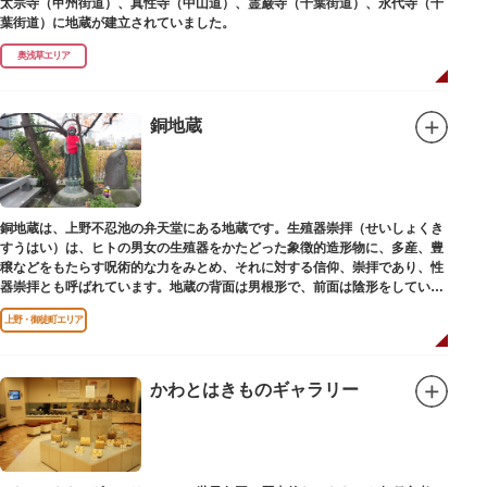
太宗寺（甲州街道）、真性寺（中山道）、霊巌寺（千葉街道）、永代寺（千
葉街道）に地蔵が建立されていました。
奥浅草エリア
銅地蔵
銅地蔵は、上野不忍池の弁天堂にある地蔵です。生殖器崇拝（せいしょくき
すうはい）は、ヒトの男女の生殖器をかたどった象徴的造形物に、多産、豊
穣などをもたらす呪術的な力をみとめ、それに対する信仰、崇拝であり、性
器崇拝とも呼ばれています。地蔵の背面は男根形で、前面は陰形をしていま
す。
上野・御徒町エリア
かわとはきものギャラリー