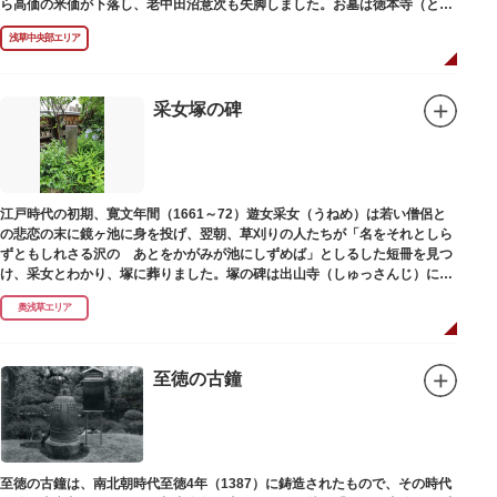
ら高価の米価が下落し、老中田沼意次も失脚しました。お墓は徳本寺（とく
ほんじ）境内にあります。
浅草中央部エリア
采女塚の碑
江戸時代の初期、寛文年間（1661～72）遊女采女（うねめ）は若い僧侶と
の悲恋の末に鏡ヶ池に身を投げ、翌朝、草刈りの人たちが「名をそれとしら
ずともしれさる沢の あとをかがみが池にしずめば」としるした短冊を見つ
け、采女とわかり、塚に葬りました。塚の碑は出山寺（しゅっさんじ）にあ
ります。
奥浅草エリア
至徳の古鐘
至徳の古鐘は、南北朝時代至徳4年（1387）に鋳造されたもので、その時代