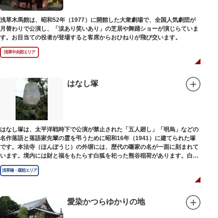
浅草木馬館は、昭和52年（1977）に開館した大衆劇場で、全国人気劇団が
月替わりで公演し、「涙あり笑いあり」の芝居や舞踊ショーが演じらていま
す。お目当ての役者が登場すると客席からおひねりが飛び交います。
浅草中央部エリア
はなし塚
はなし塚は、太平洋戦時下で公演が禁止された「五人廻し」「明烏」などの
名作落語と落語家先輩の霊を弔うために昭和16年（1941）に建てられた塚
です。本法寺（ほんぽうじ）の外塀には、歴代の噺家の名が一面に刻まれて
います。境内には財と福をもたらす白狐を祀った熊谷稲荷があります。白狐
を祀った稲荷は全国に2ケ所しかない非常に珍しいものです。
浅草橋・蔵前エリア
愛染かつらゆかりの地