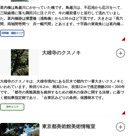
甚内橋は鳥越川にかかっていた橋です。鳥越川は、不忍池から忍川をへて、
三味線堀に落ち隅田川に注ぐ川で、今の蔵前通りと並行して流れていまし
た。甚内橋跡は攅霊橋（浦島橋）から130ｍほど下流です。大きさは「長六
間、両袖間壱間つゞ共一幅弐間」とあります。十字路の東南角には甚内橋跡
の石碑があります。
浅草橋・蔵前エリア
大雄寺のクスノキ
大雄寺のクスノキは、大雄寺境内にある巨木で都内で一番大きいクスノキと
いわれています。幹回り6.2ｍ、樹高13ｍ、枝張12ｍで推定樹齢200～300年
です。「都市の美観風致を維持するための樹木の保存に関する法律」に基づ
く都知事指定樹であり、「台東区みどりの条例」保護樹木です。
谷中エリア
東京都美術館美術情報室