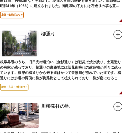
歌13曲、段物3曲などを制定し、現在の箏曲の基礎を築きました。顕彰碑は
昭和41年（1966）に建立されました。顕彰碑の下方には石造りの箏も置か
れています。
上野・御徒町エリア
柳通り
根岸界隈のうち、旧日光街道沿い（金杉通り）は戦災で焼け残り、土蔵造り
の商家が残っており、柳通りの裏路地には旧花街時代の建造物が所々に残っ
ています。根岸の柳通りから来る道はかつて音無川が流れていた道です。柳
通りには歩道の両側に柳が街路樹として植えられており、柳が密になるこの
通りがかつて花街のあった界隈です。
根岸・入谷・金杉エリア
川柳発祥の地