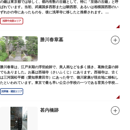
の鐘は東京都では珍しく、都内有数の古鐘として、特に「至徳の古鐘」と呼
ばれています。当初、武蔵国多西郡または騎西郡、あるいは相模国西郡のい
ずれかの寺にあったものを、後に浅草寺に移したと推察されます。
現在は、五重塔北側の絵馬堂内に保管されています。絵馬堂は通常非公開と
浅草中央部エリア
なっていますが、不定期で行われる「伝法院庭園拝観と絵馬展」が開催され
る際は、展示されている至徳の古鐘を見ることができます。
勝川春章墓
勝川春章は、江戸末期の浮世絵師で、美人画などを多く描き、葛飾北斎の師
でもありました。お墓は西福寺（さいふくじ）にあります。西福寺は、古く
は三河国松平郷（愛知県豊田市）にあった寺で、徳川家康が現在地に移転し
たといわれています。東京で最も早い公立小学校の一つである育英小学校の
発祥の地としても知られています。
浅草橋・蔵前エリア
甚内橋跡