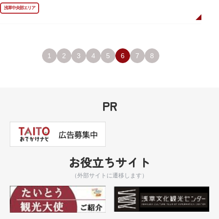
しています。お墓は天嶽院（てんがくいん）境内にあります。
浅草中央部エリア
1
2
3
4
5
6
7
8
PR
お役立ちサイト
（外部サイトに遷移します）