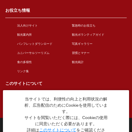
お役立ち情報
法人向けサイト
緊急時のお役立ち
観光案内所
観光ボランティアガイド
パンフレットダウンロード
写真ギャラリー
ユニバーサルツーリズム
習慣とマナー
食の多様性
観光統計
リンク集
このサイトについて
当サイトでは、利便性の向上と利用状況の解
このサイトについて
広告掲載について
析、広告配信のためにCookieを使用していま
お問い合わせ
す。
サイトを閲覧いただく際には、Cookieの使用
に同意いただく必要があります。
台東区役所観光課
詳細は
このサイトについて
をご確認くださ
〒110-8615 東京都台東区東上野4丁目5番6号