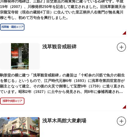
川柳発祥の地碑は、三筋2丁目交差点の南東角に建っている石碑です。平成
19年（2007）、川柳発祥250年を記念して建立されました。旧浅草新堀天台
宗龍宝寺前（現在の蔵前4丁目）に住んでいた里正柄井八右衛門が無名庵川
柳と号し、初めて万句合を興行しました。
浅草橋・蔵前エリア
浅草観音戒殺碑
駒形堂の横に建つ「浅草観音戒殺碑」の趣旨は「十町余の川筋で魚介の殺生
を禁じる」というもので、江戸時代元禄6年（1693）に浅草寺第四世宣存が
願主となって建立、その後の火災で倒壊して宝歴9年（1759）に造り直され
ています。昭和2年（1927）に土中から発見され、同8年に修補再建された
碑がどちらのものであるかは不明です。
浅草中央部エリア
浅草木馬館大衆劇場