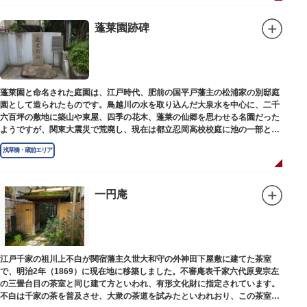
蓬莱園跡碑
蓬莱園と命名された庭園は、江戸時代、肥前の国平戸藩主の松浦家の別邸庭
園として造られたものです。鳥越川の水を取り込んだ大泉水を中心に、二千
六百坪の敷地に築山や東屋、四季の花木、蓬莱の仙郷を思わせる名園だった
ようですが、関東大震災で荒廃し、現在は都立忍岡高校校庭に池の一部と都
指定の天然記念物の大イチョウを残すのみです。
浅草橋・蔵前エリア
一円庵
江戸千家の祖川上不白が関宿藩主久世大和守の外神田下屋敷に建てた茶室
で、明治2年（1869）に現在地に移築しました。不審庵表千家六代原叟宗左
の三畳台目の茶室と同じ建て方といわれ、有形文化財に指定されています。
不白は千家の茶を普及させ、大衆の茶道を試みたといわれおり、この茶室は