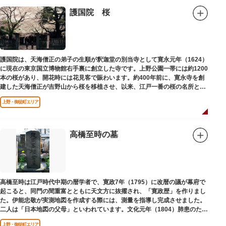
護国院 桜
護国院は、天海僧正の弟子の生順が釈迦堂の別当寺として寛永元年（1624）
に現在の東京国立博物館右手裏に創立した寺です。上野公園一帯には約1200
本の桜があり、開花時には花見客で賑わいます。約400年前に、寛永寺を創
建した天海僧正が吉野山から桜を移植させ、以来、江戸一番の桜の名所とし
て今日に及んでいます。
上野・御徒町エリア
高橋至時の墓
高橋至時は江戸時代中期の暦学者で、寛政7年（1795）に改暦の議が幕府で
起こると、同門の間重富とともに天文方に抜擢され、「寛政歴」を作りまし
た。伊能忠敬が実測地図を作成する際には、測量を指導し完成させました。
二人は「日本地図の父母」といわれています。文化元年（1804）肺患のため
没しました。お墓は源空寺（げんくうじ）にあります。
上野・御徒町エリア