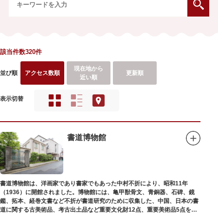
該当件数320件
現在地から
並び順
アクセス数順
更新順
近い順
表示切替
書道博物館
書道博物館は、洋画家であり書家でもあった中村不折により、昭和11年
（1936）に開館されました。博物館には、亀甲獣骨文、青銅器、石碑、鏡
鑑、拓本、経巻文書など不折が書道研究のために収集した、中国、日本の書
道に関する古美術品、考古出土品など重要文化財12点、重要美術品5点を含