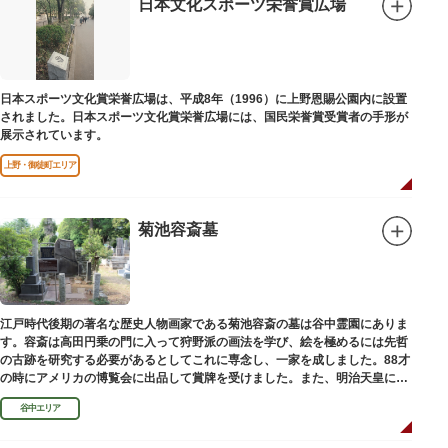
日本文化スポーツ栄誉賞広場
日本スポーツ文化賞栄誉広場は、平成8年（1996）に上野恩賜公園内に設置
されました。日本スポーツ文化賞栄誉広場には、国民栄誉賞受賞者の手形が
展示されています。
上野・御徒町エリア
菊池容斎墓
江戸時代後期の著名な歴史人物画家である菊池容斎の墓は谷中霊園にありま
す。容斎は高田円乗の門に入って狩野派の画法を学び、絵を極めるには先哲
の古跡を研究する必要があるとしてこれに専念し、一家を成しました。88才
の時にアメリカの博覧会に出品して賞牌を受けました。また、明治天皇に
「日本画史」の称を賜りました。
谷中エリア