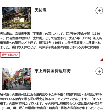
天祐庵
天祐庵は、京都表千家「不審庵」の写しとして、江戸時代安永年間（1780
～）に名古屋の牧野邸「太郎庵」として造営され、大正5年（1916）茶人高
橋箒庵への譲渡などを経て、昭和33年（1958）に伝法院庭園内に移築され
ました。躙口や天井などが、利休系草庵茶室の典型とされる見事な比例感を
醸し出しています。
浅草中央部エリア
東上野韓国料理店街
昭和通りの東側付近にある焼肉店やキムチを扱う韓国料理店・食材店が軒を
連ねている都内で最も長い歴史を誇るコリアンタウンがあります。「キムチ
横丁」の愛称で呼ばれています。その発祥は戦後間もない混乱期の昭和23年
（1948）頃、現在の場所に焼肉店・精肉店・民族衣裳店等が集まったことに