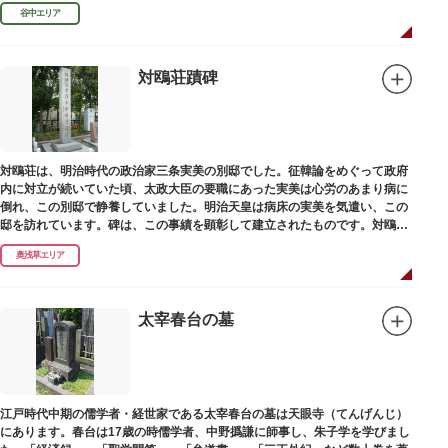
濁らざるを尊しとして「もんと」と読むようになったといわれます。
谷中エリア
対鴎荘蹟碑
対鴎荘は、明治時代の政治家三条実美の別邸でした。征韓論をめぐって政府
内に対立が続いていた頃、太政大臣の要職にあった実美は心労のあまり病に
倒れ、この別邸で静養していました。明治天皇は病床の実美を気遣い、この
邸を訪れています。碑は、この事績を顕彰して建立されたものです。対鴎荘
は、多摩市連光寺に移築されました。
奥浅草エリア
太宰春台の墓
江戸時代中期の儒学者・経世家である太宰春台の墓は天眼寺（てんげんじ）
にあります。春台は17歳の時儒学者、中野撝謙に師事し、朱子学を学びまし