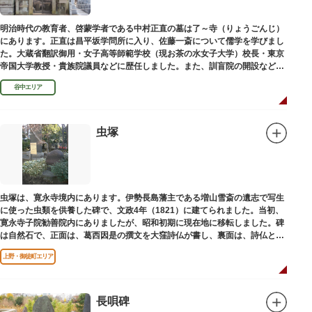
明治時代の教育者、啓蒙学者である中村正直の墓は了～寺（りょうごんじ）
にあります。正直は昌平坂学問所に入り、佐藤一斎について儒学を学びまし
た。大蔵省翻訳御用・女子高等師範学校（現お茶の水女子大学）校長・東京
帝国大学教授・貴族院議員などに歴任しました。また、訓盲院の開設など女
子教育や障害者教育にも力を注ぎました。明治24（1891）病没しました。
谷中エリア
虫塚
虫塚は、寛永寺境内にあります。伊勢長島藩主である増山雪斎の遺志で写生
に使った虫類を供養した碑で、文政4年（1821）に建てられました。当初、
寛永寺子院勧善院内にありましたが、昭和初期に現在地に移転しました。碑
は自然石で、正面は、葛西因是の撰文を大窪詩仏が書し、裏面は、詩仏と菊
池五山の自筆の詩が刻まれています。
上野・御徒町エリア
長唄碑