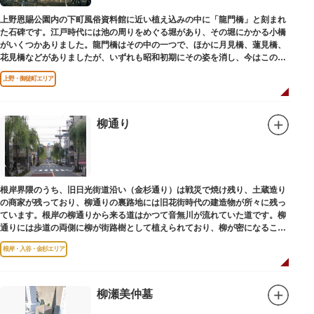
上野恩賜公園内の下町風俗資料館に近い植え込みの中に「龍門橋」と刻まれ
た石碑です。江戸時代には池の周りをめぐる堀があり、その堀にかかる小橋
がいくつかありました。龍門橋はその中の一つで、ほかに月見橋、蓮見橋、
花見橋などがありましたが、いずれも昭和初期にその姿を消し、今はこの石
碑にその名残がわずかに残るだけです。
上野・御徒町エリア
柳通り
根岸界隈のうち、旧日光街道沿い（金杉通り）は戦災で焼け残り、土蔵造り
の商家が残っており、柳通りの裏路地には旧花街時代の建造物が所々に残っ
ています。根岸の柳通りから来る道はかつて音無川が流れていた道です。柳
通りには歩道の両側に柳が街路樹として植えられており、柳が密になるこの
通りがかつて花街のあった界隈です。
根岸・入谷・金杉エリア
柳瀬美仲墓