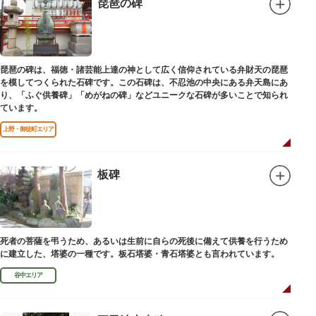
琵琶の碑
琵琶の碑は、福徳・諸芸能上達の神として広く信仰されている弁財天の琵琶
を模してつくられた石碑です。この石碑は、不忍池の中央にある弁天島にあ
り、「ふぐ供養碑」「めがねの碑」などユニークな石碑が多いことで知られ
ています。
上野・御徒町エリア
板碑
死者の菩薩を弔うため、あるいは生前に自らの死後に備えて供養を行うため
に建立した、塔婆の一種です。板石塔婆・青石塔婆とも言われています。
谷中エリア