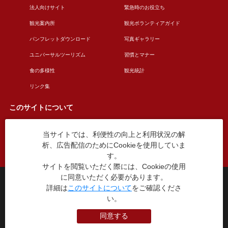
法人向けサイト
緊急時のお役立ち
観光案内所
観光ボランティアガイド
パンフレットダウンロード
写真ギャラリー
ユニバーサルツーリズム
習慣とマナー
食の多様性
観光統計
リンク集
このサイトについて
当サイトでは、利便性の向上と利用状況の解
このサイトについて
広告掲載について
析、広告配信のためにCookieを使用していま
お問い合わせ
す。
サイトを閲覧いただく際には、Cookieの使用
に同意いただく必要があります。
台東区役所観光課
詳細は
このサイトについて
をご確認くださ
〒110-8615 東京都台東区東上野4丁目5番6号
い。
TEL：03-5246-1151
（平日8:30〜17:15 土日祝休み）
同意する
本WEBサイトに掲就されている全データについて無断転載・引用を禁じます。