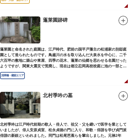
蓬莱園跡碑
蓬莱園と命名された庭園は、江戸時代、肥前の国平戸藩主の松浦家の別邸庭
園として造られたものです。鳥越川の水を取り込んだ大泉水を中心に、二千
六百坪の敷地に築山や東屋、四季の花木、蓬莱の仙郷を思わせる名園だった
ようですが、関東大震災で荒廃し、現在は都立忍岡高校校庭に池の一部と都
指定の天然記念物の大イチョウを残すのみです。
浅草橋・蔵前エリア
北村季吟の墓
北村季吟は江戸時代前期の歌人・俳人で、祖父・父を継いで医学を業として
いましたが、俳人安原貞室、松永貞徳の門に入り、和歌・俳諧を学び貞門派
俳諧の新鋭といわれました。同門は松尾芭蕉らを輩出しました。元禄2年