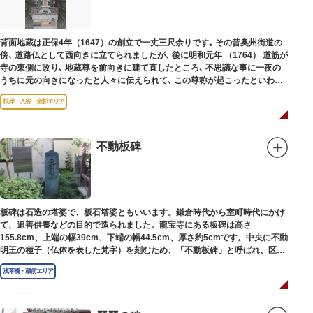
背面地蔵は正保4年（1647）の創立で一丈三尺余りです｡ その昔奥州街道の
傍､ 道路仏として西向きに立てられましたが､ 後に明和元年 （1764） 道筋が
寺の東側に改り､ 地蔵尊を前向きに建て直したところ､ 不思議な事に一夜の
うちに元の向きになったと人々に伝えられて､ この尊称が起こったといわれ
ています｡薬王寺（やくおうじ）にあります。
根岸・入谷・金杉エリア
不動板碑
板碑は石造の塔婆で、板石塔婆ともいいます。鎌倉時代から室町時代にかけ
て、追善供養などの目的で造られました。龍宝寺にある板碑は高さ
155.8cm、上端の幅39cm、下端の幅44.5cm、厚さ約5cmです。中央に不動
明王の種子（仏体を表した梵字）を刻むため、「不動板碑」と呼ばれ、区内
現存の板碑を代表するもののひとつです。
浅草橋・蔵前エリア