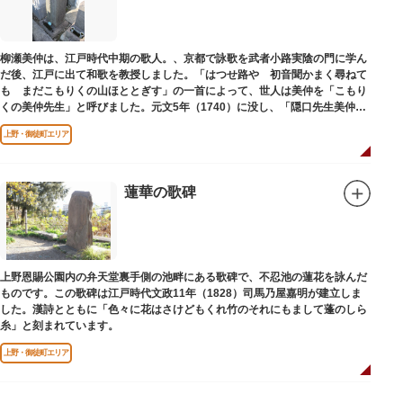
柳瀬美仲は、江戸時代中期の歌人。、京都で詠歌を武者小路実陰の門に学ん
だ後、江戸に出て和歌を教授しました。「はつせ路や 初音聞かまく尋ねて
も まだこもりくの山ほととぎす」の一首によって、世人は美仲を「こもり
くの美仲先生」と呼びました。元文5年（1740）に没し、「隠口先生美仲甫
之墓」と刻まれた墓が教證寺（きょうしょうじ）にあります。
上野・御徒町エリア
蓮華の歌碑
上野恩賜公園内の弁天堂裏手側の池畔にある歌碑で、不忍池の蓮花を詠んだ
ものです。この歌碑は江戸時代文政11年（1828）司馬乃屋嘉明が建立しま
した。漢詩とともに「色々に花はさけどもくれ竹のそれにもまして蓬のしら
糸」と刻まれています。
上野・御徒町エリア