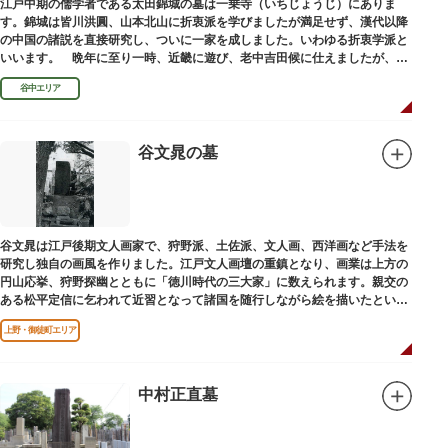
江戸中期の儒学者である太田錦城の墓は一乗寺（いちじょうじ）にありま
す。錦城は皆川洪圓、山本北山に折衷派を学びましたが満足せず、漢代以降
の中国の諸説を直接研究し、ついに一家を成しました。いわゆる折衷学派と
いいます。 晩年に至り一時、近畿に遊び、老中吉田候に仕えましたが、前
田家に賓使としてまぬかれ、三百石を給せられました。
谷中エリア
谷文晁の墓
谷文晁は江戸後期文人画家で、狩野派、土佐派、文人画、西洋画など手法を
研究し独自の画風を作りました。江戸文人画壇の重鎮となり、画業は上方の
円山応挙、狩野探幽とともに「徳川時代の三大家」に数えられます。親交の
ある松平定信に乞われて近習となって諸国を随行しながら絵を描いたといわ
れています。お墓は源空寺（げんくうじ）にあります。
上野・御徒町エリア
中村正直墓