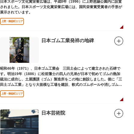
日本スポーツ文化賞栄誉広場は、平成8年（1996）に上野恩賜公園内に設置
されました。日本スポーツ文化賞栄誉広場には、国民栄誉賞受賞者の手形が
展示されています。
上野・御徒町エリア
日本ゴム工業発祥の地碑
昭和46年（1971）、日本ゴム工業会 三田土会によって建立された石碑で
す。明治19年（1886）に松前藩士の四人の兄弟が日本で初めてゴムの熱加
硫法に成功し、土屋護謨（ゴム）製造所をこの地に創設しました。後に「三
田土ゴム工業」となり大規模な工場を建設、軟式のゴムボールや消しゴムな
ど新しいゴム製品を次々に開発しました。
上野・御徒町エリア
日本芸術院