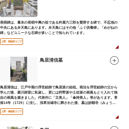
長唄碑は、幕末の長唄中興の祖である杵屋六三郎を賛辞する碑で、不忍池の
中央にある弁天島にあります。弁天島にはその他「ふぐ供養碑」「めがねの
碑」などユニークな石碑が多いことで知られています。
上野・御徒町エリア
鳥居清信墓
鳥居清信は、江戸中期の浮世絵師で鳥居派の始祖。画法を浮世絵師の父から
学んだ後、菱川師宣に私淑し、更には狩野派や土佐派の画風もとり入れて独
自の画風を築きました。代表作に「立美人」「傘持美人」等があります。享
保14年（1729）に没し、浅草法城寺に葬された後、墓は妙顕寺（みょうけ
んじ）に移されました。
上野・御徒町エリア