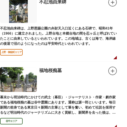
不忍池由来碑
不忍池由来碑は、上野恩賜公園の弁財天入口近くにある石碑で、昭和41年
（1966）に建立されました。上野台地と本郷台地の間を忍ヶ丘と呼ばれてい
たことに由来しているといわれています。この地域は、古くは海で、海岸線
の後退で沼のようになったのは平安時代といわれています。
上野・御徒町エリア
福地桜痴墓
幕末から明治時代にかけての武士（幕臣）・ジャーナリスト・作家・劇作家
である福地桜痴の墓は谷中霊園にあります。通称は源一郎といいます。毎日
新聞の前身である東京日々新聞の主筆として筆を奮い、初めて社説を採用す
るなど明治時代のジャーナリズムに大きく貢献し、新聞界を去った後は、文
学者として活躍しました。
谷中エリア