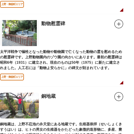
端を発しています。
上野・御徒町エリア
動物慰霊碑
太平洋戦争で犠牲となった動物や動物園で亡くなった動物の霊を慰めるため
の慰霊碑です。上野動物園内のゾウ園の向かいにあります。最初の慰霊碑は
昭和6年（1931）に建立され、現在のものは50年（1975）に新たに建立さ
れました。人工石には「動物よ安らかに」の碑文が刻まれています。
上野・御徒町エリア
銅地蔵
銅地蔵は、上野不忍池の弁天堂にある地蔵です。生殖器崇拝（せいしょくき
すうはい）は、ヒトの男女の生殖器をかたどった象徴的造形物に、多産、豊