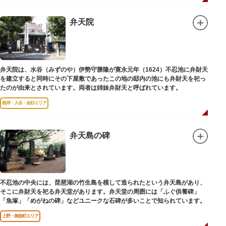
弁天院
弁天院は、水谷（みずのや）伊勢守勝隆が寛永元年（1624）不忍池に弁財天
を建立すると同時にその下屋敷であったこの地の邸内の池にも弁財天を祀っ
たのが由来とされています。両者は姉妹弁財天と呼ばれています。
根岸・入谷・金杉エリア
弁天島の碑
不忍池の中央には、琵琶湖の竹生島を模して造られたという弁天島があり、
そこに弁財天を祀る弁天堂があります。弁天堂の周囲には「ふぐ供養碑」
「魚塚」「めがねの碑」などユニークな石碑が多いことで知られています。
上野・御徒町エリア