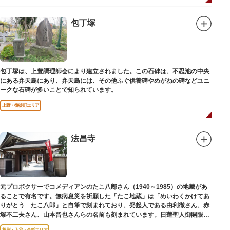
包丁塚
包丁塚は、上豊調理師会により建立されました。この石碑は、不忍池の中央
にある弁天島にあり、弁天島には、その他ふぐ供養碑やめがねの碑などユニ
ークな石碑が多いことで知られています。
上野・御徒町エリア
法昌寺
元プロボクサーでコメディアンのたこ八郎さん（1940～1985）の地蔵があ
ることで有名です。無病息災を祈願した「たこ地蔵」は「めいわくかけてあ
りがとう たこ八郎」と自筆で刻まれており、発起人である由利徹さん、赤
塚不二夫さん、山本晋也さんらの名前も刻まれています。日蓮聖人御開眼の
毘沙門天を奉安しています。
根岸・入谷・金杉エリア