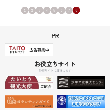
1
2
3
4
5
6
7
8
PR
お役立ちサイト
（外部サイトに遷移します）