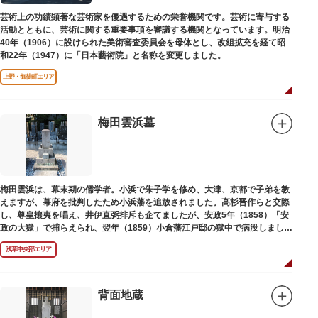
芸術上の功績顕著な芸術家を優遇するための栄誉機関です。芸術に寄与する
活動とともに、芸術に関する重要事項を審議する機関となっています。明治
40年（1906）に設けられた美術審査委員会を母体とし、改組拡充を経て昭
和22年（1947）に「日本藝術院」と名称を変更しました。
上野・御徒町エリア
梅田雲浜墓
梅田雲浜は、幕末期の儒学者。小浜で朱子学を修め、大津、京都で子弟を教
えますが、幕府を批判したため小浜藩を追放されました。高杉晋作らと交際
し、尊皇攘夷を唱え、井伊直弼排斥も企てましたが、安政5年（1858）「安
政の大獄」で捕らえられ、翌年（1859）小倉藩江戸邸の獄中で病没しまし
た。お墓は海禅寺（かいぜんじ）にあります。
浅草中央部エリア
背面地蔵