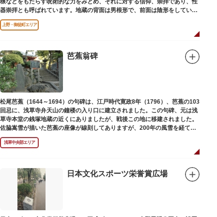
穣などをもたらす呪術的な力をみとめ、それに対する信仰、崇拝であり、性
器崇拝とも呼ばれています。地蔵の背面は男根形で、前面は陰形をしていま
す。
上野・御徒町エリア
芭蕉翁碑
松尾芭蕉（1644～1694）の句碑は、江戸時代寛政8年（1796）、芭蕉の103
回忌に、浅草寺弁天山の鐘楼の入り口に建立されました。この句碑、元は浅
草寺本堂の銭塚地蔵の近くにありましたが、戦後この地に移建されました。
佐脇嵩雪が描いた芭蕉の座像が線刻してありますが、200年の風雪を経て、
碑石も欠損し、碑面の判読も困難となっています。
浅草中央部エリア
日本文化スポーツ栄誉賞広場