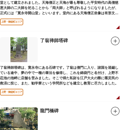
堂として建立されました。天海僧正と天海が最も尊敬した平安時代の高僧慈
恵大師の二大師を祀ることから「両大師」と呼ばれるようになりましたが、
正式には「寛永寺開山堂」といいます。堂内にある天海僧正坐像は有形文化
財に指定されています。
上野・御徒町エリア
了翁禅師塔碑
了翁禅師塔碑は、寛永寺にある石碑です。了翁は僧門に入り、諸国を巡錫し
ている途中、夢の中で一種の筆法を修得し、これを錦袋円と名付け、上野不
忍池の池畔に店舗を営みました。そこで得た私財を江戸大火の際に罹災民の
救済に投じ、また、勧学寮という学問所などを建立し教育に尽力しました。
上野・御徒町エリア
龍門橋碑