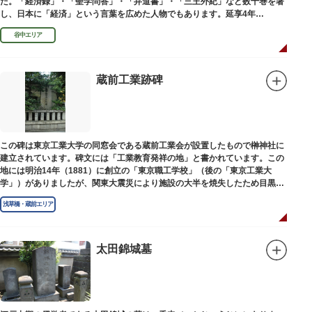
た。「経済録」・「聖学問答」・「弁道書」・「三王外紀」など数十巻を著
し、日本に「経済」という言葉を広めた人物でもあります。延享4年
（1747）に没しました。
谷中エリア
蔵前工業跡碑
この碑は東京工業大学の同窓会である蔵前工業会が設置したもので榊神社に
建立されています。碑文には「工業教育発祥の地」と書かれています。この
地には明治14年（1881）に創立の「東京職工学校」（後の「東京工業大
学」）がありましたが、関東大震災により施設の大半を焼失したため目黒に
移転しました。
浅草橋・蔵前エリア
太田錦城墓