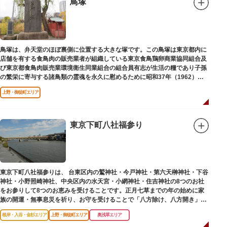
鳥塚
鳥塚は、弁天堂のほぼ裏側に位置する大きな塚です。この鳥塚は東京都内に
店舗を有する食鳥肉の販売業者が組織している東京食鳥鶏卵商業協同組合及
び東京都食鳥肉販売業環境衛生同業組合の組合員有志が生活の糧であり子孫
の繁栄に寄与する諸鳥類の霊魂を永久に慰めるために昭和37年（1962）に
建立されました。
上野・御徒町エリア
東京下町八社福参り
東京下町八社福参りは、 台東区内の鷲神社・今戸神社・第六天榊神社・下谷
神社・小野照崎神社、中央区内の水天宮・小網神社・住吉神社の8つのお社
をお参りして8つのお恵みを受けることです。正月七草までの年の始めに家
族の開運・無事息災を祈り、お守を受けることで「八方除け、八方開き」に
も通じます。
根岸・入谷・金杉エリア
上野・御徒町エリア
奥浅草エリア