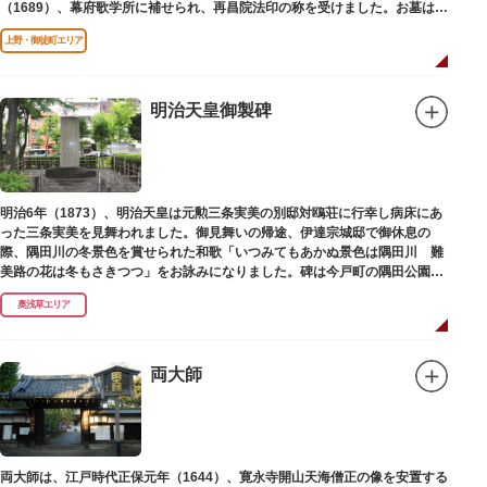
（1689）、幕府歌学所に補せられ、再昌院法印の称を受けました。お墓は正
慶寺（しょうけいじ）にあります。
上野・御徒町エリア
明治天皇御製碑
明治6年（1873）、明治天皇は元勲三条実美の別邸対鴎荘に行幸し病床にあ
った三条実美を見舞われました。御見舞いの帰途、伊達宗城邸で御休息の
際、隅田川の冬景色を賞せられた和歌「いつみてもあかぬ景色は隅田川 難
美路の花は冬もさきつつ」をお詠みになりました。碑は今戸町の隅田公園内
にあります。
奥浅草エリア
両大師
両大師は、江戸時代正保元年（1644）、寛永寺開山天海僧正の像を安置する