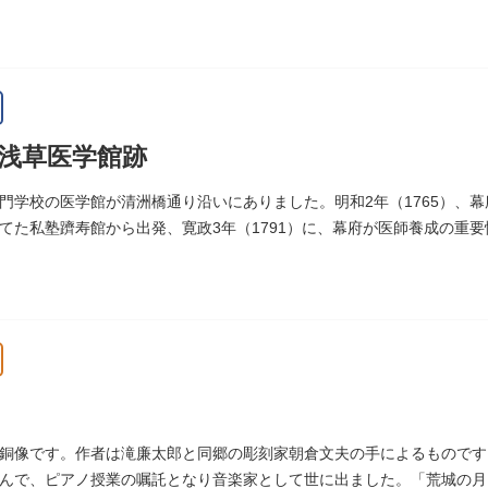
常夜灯は、寛政2年（1790）に建てられました。
浅草医学館跡
門学校の医学館が清洲橋通り沿いにありました。明和2年（1765）、
てた私塾躋寿館から出発、寛政3年（1791）に、幕府が医師養成の重
（1806）、大火に遭い焼失しましたが、同年に旧向柳原一丁目に移転
トル、代々多紀家がその監督に当たり、天保14年（1843）には寄宿舎
など、江戸時代後期から明治維新に至る日本の医学振興に貢献しまし
旧躋寿館跡 浅草医学館跡」に関する案内板や説明版等は設置されてお
銅像です。作者は滝廉太郎と同郷の彫刻家朝倉文夫の手によるものです。
んで、ピアノ授業の嘱託となり音楽家として世に出ました。「荒城の月