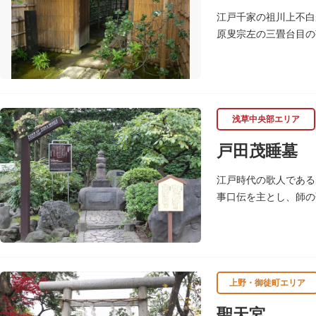
江戸千家の祖川上不白
原叟宗左の三畳台目の
れおり、この茶室は江
浅草中央部エリア
戸田茂睡墓
江戸時代の歌人である
事口伝を主とし、師の
た。
上野・御徒町エリア
聖天宮