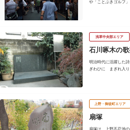
や「ことぶきゴルフ」
フ好きの男性客で賑わ
浅草中央部エリア
石川啄木の歌
明治時代に活躍した詩
ぎわひに まぎれ入り
た。
上野・御徒町エリア
扇塚
扇塚は、上野不忍池の