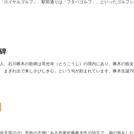
「ロイヤルゴルフ」、駅前通りは「フタバゴルフ」、といったゴルフシ
っています。
碑
人、石川啄木の歌碑は等光寺（とうこうじ）の境内にあり、啄木の処女
 まぎれ出で来しさびしき心」という句が刻まれています。啄木生誕70年
弁天堂の少し手前の左側にある作家佐藤春夫氏の詩文で、扇の形をした