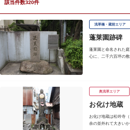
該当件数320件
浅草橋・蔵前エリア
蓬莱園跡碑
蓬莱園と命名された庭
心に、二千六百坪の敷
校校庭に池の一部と都
奥浅草エリア
お化け地蔵
お化け地蔵は松吟寺（
余の並外れて大きいか