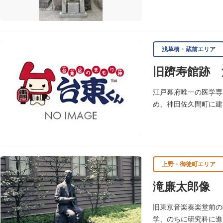
現在に至っています。
浅草橋・蔵前エリア
旧躋寿館跡 
江戸幕府唯一の医学専
め、神田佐久間町に建
大しました。文化3年
敷地は約7千平方メー
し、子弟育成をはかる
※現在、この場所に「
上野・御徒町エリア
滝廉太郎像
旧東京音楽奏楽堂前の
学、のちに研究科に進