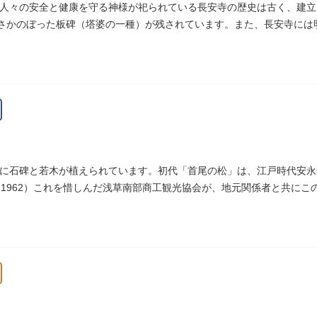
人々の安全と健康を守る神様が祀られている長安寺の歴史は古く、建立は
にさかのぼった板碑（塔婆の一種）が残されています。また、長安寺には明
ます。
に石碑と若木が植えられています。初代「首尾の松」は、江戸時代安永年
（1962）これを惜しんだ浅草南部商工観光協会が、地元関係者と共に