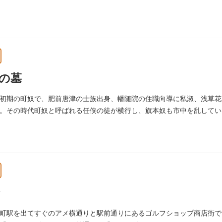
にも同じ像が置かれています。
の墓
初期の町奴で、肥前唐津の士族出身、幡随院の住職向導に私淑、浅草花
。その時代町奴と呼ばれる任侠の徒が横行し、旗本奴も市中を乱していま
た。お墓は源空寺（げんくうじ）にあります。
町駅を出てすぐのアメ横通りと駅前通りにあるゴルフショップ商店街で