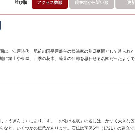
並び順
アクセス数順
現在地から
近い順
更
園は、江戸時代、肥前の国平戸藩主の松浦家の別邸庭園として造られた
地に築山や東屋、四季の花木、蓬莱の仙郷を思わせる名園だったようで
指定の天然記念物の大イチョウを残すのみです。
しょうぎんじ）にあります。「お化け地蔵」の名には、かつて大きな笠
らなど、いくつかの伝承があります。石仏は享保6年（1721）の建立