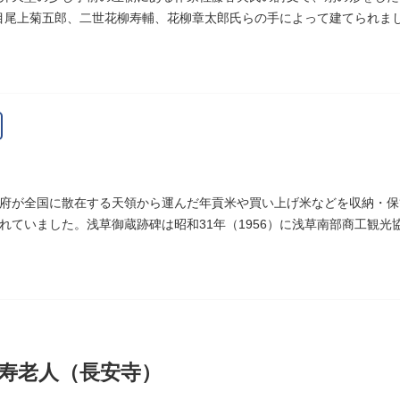
6代目尾上菊五郎、二世花柳寿輔、花柳章太郎氏らの手によって建てられま
府が全国に散在する天領から運んだ年貢米や買い上げ米などを収納・保
れていました。浅草御蔵跡碑は昭和31年（1956）に浅草南部商工観
昭和9年（1934）のことです。
寿老人（長安寺）