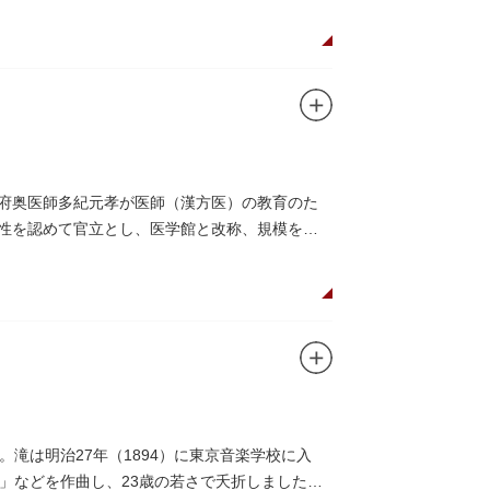
幕府奥医師多紀元孝が医師（漢方医）の教育のた
要性を認めて官立とし、医学館と改称、規模を拡
、再建されました。
を設けて全寮制とし、広く一般からも入学を許可
た。
りません。
滝は明治27年（1894）に東京音楽学校に入
」などを作曲し、23歳の若さで夭折しました。