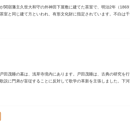
が関宿藩主久世大和守の外神田下屋敷に建てた茶室で、明治2年（186
茶室と同じ建て方といわれ、有形文化財に指定されています。不白は千
戸千家を広める拠点となりました。
戸田茂睡の墓は、浅草寺境内にあります。戸田茂睡は、古典の研究を行
歌説に門弟が盲従することに反対して歌学の革新を主張しました。下河