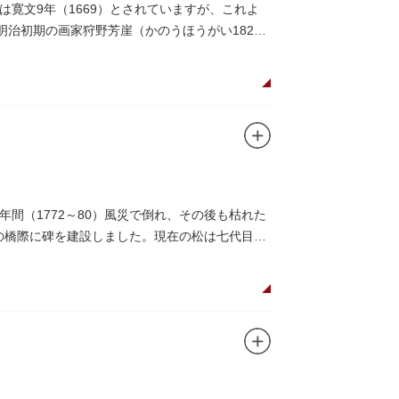
寛文9年（1669）とされていますが、これよ
治初期の画家狩野芳崖（かのうほうがい1828-
間（1772～80）風災で倒れ、その後も枯れた
この橋際に碑を建設しました。現在の松は七代目と