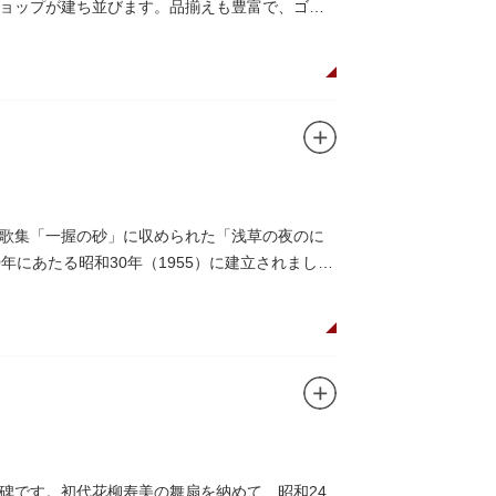
ョップが建ち並びます。品揃えも豊富で、ゴル
歌集「一握の砂」に収められた「浅草の夜のに
にあたる昭和30年（1955）に建立されまし
碑です。初代花柳寿美の舞扇を納めて、昭和24