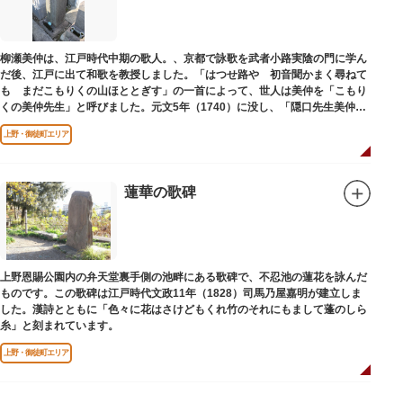
柳瀬美仲は、江戸時代中期の歌人。、京都で詠歌を武者小路実陰の門に学ん
だ後、江戸に出て和歌を教授しました。「はつせ路や 初音聞かまく尋ねて
も まだこもりくの山ほととぎす」の一首によって、世人は美仲を「こもり
くの美仲先生」と呼びました。元文5年（1740）に没し、「隠口先生美仲甫
之墓」と刻まれた墓が教證寺（きょうしょうじ）にあります。
上野・御徒町エリア
蓮華の歌碑
上野恩賜公園内の弁天堂裏手側の池畔にある歌碑で、不忍池の蓮花を詠んだ
ものです。この歌碑は江戸時代文政11年（1828）司馬乃屋嘉明が建立しま
した。漢詩とともに「色々に花はさけどもくれ竹のそれにもまして蓬のしら
糸」と刻まれています。
上野・御徒町エリア