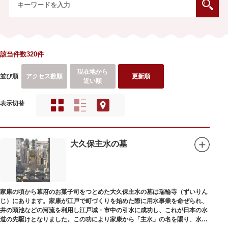
該当件数320件
現在地から
並び順
アクセス数順
更新順
近い順
表示切替
大久保主水の墓
家康の頃から幕府のお菓子司をつとめた大久保主水の墓は瑞輪寺（ずいりん
じ）にあります。家康が江戸で町づくりを始めた際に用水事業を命ぜられ、
井の頭池などの河流を利用し江戸城・市中の引水に成功し、これが日本の水
道の先駆けとなりました。この功により家康から「主水」の名を賜り、水は