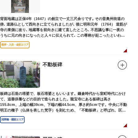
背面地蔵は正保4年（1647）の創立で一丈三尺余りです｡ その昔奥州街道の
傍､ 道路仏として西向きに立てられましたが､ 後に明和元年 （1764） 道筋が
寺の東側に改り､ 地蔵尊を前向きに建て直したところ､ 不思議な事に一夜の
うちに元の向きになったと人々に伝えられて､ この尊称が起こったといわれ
ています｡薬王寺（やくおうじ）にあります。
根岸・入谷・金杉エリア
不動板碑
板碑は石造の塔婆で、板石塔婆ともいいます。鎌倉時代から室町時代にかけ
て、追善供養などの目的で造られました。龍宝寺にある板碑は高さ
155.8cm、上端の幅39cm、下端の幅44.5cm、厚さ約5cmです。中央に不動
明王の種子（仏体を表した梵字）を刻むため、「不動板碑」と呼ばれ、区内
現存の板碑を代表するもののひとつです。
浅草橋・蔵前エリア