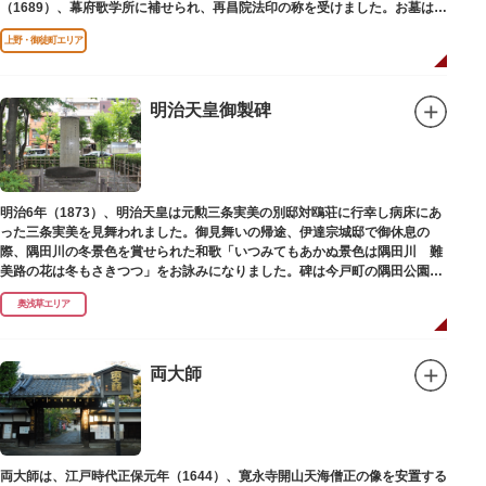
（1689）、幕府歌学所に補せられ、再昌院法印の称を受けました。お墓は正
慶寺（しょうけいじ）にあります。
上野・御徒町エリア
明治天皇御製碑
明治6年（1873）、明治天皇は元勲三条実美の別邸対鴎荘に行幸し病床にあ
った三条実美を見舞われました。御見舞いの帰途、伊達宗城邸で御休息の
際、隅田川の冬景色を賞せられた和歌「いつみてもあかぬ景色は隅田川 難
美路の花は冬もさきつつ」をお詠みになりました。碑は今戸町の隅田公園内
にあります。
奥浅草エリア
両大師
両大師は、江戸時代正保元年（1644）、寛永寺開山天海僧正の像を安置する