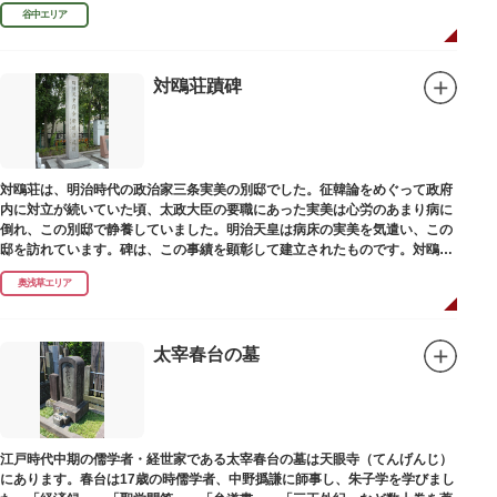
濁らざるを尊しとして「もんと」と読むようになったといわれます。
谷中エリア
対鴎荘蹟碑
対鴎荘は、明治時代の政治家三条実美の別邸でした。征韓論をめぐって政府
内に対立が続いていた頃、太政大臣の要職にあった実美は心労のあまり病に
倒れ、この別邸で静養していました。明治天皇は病床の実美を気遣い、この
邸を訪れています。碑は、この事績を顕彰して建立されたものです。対鴎荘
は、多摩市連光寺に移築されました。
奥浅草エリア
太宰春台の墓
江戸時代中期の儒学者・経世家である太宰春台の墓は天眼寺（てんげんじ）
にあります。春台は17歳の時儒学者、中野撝謙に師事し、朱子学を学びまし