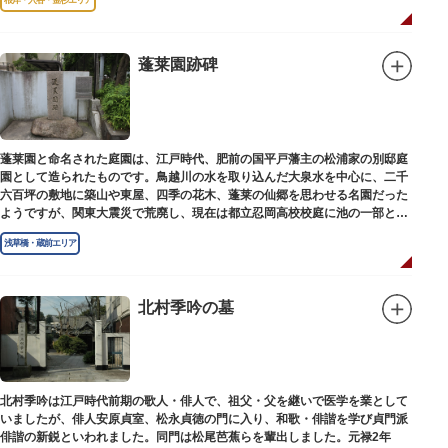
蓬莱園跡碑
蓬莱園と命名された庭園は、江戸時代、肥前の国平戸藩主の松浦家の別邸庭
園として造られたものです。鳥越川の水を取り込んだ大泉水を中心に、二千
六百坪の敷地に築山や東屋、四季の花木、蓬莱の仙郷を思わせる名園だった
ようですが、関東大震災で荒廃し、現在は都立忍岡高校校庭に池の一部と都
指定の天然記念物の大イチョウを残すのみです。
浅草橋・蔵前エリア
北村季吟の墓
北村季吟は江戸時代前期の歌人・俳人で、祖父・父を継いで医学を業として
いましたが、俳人安原貞室、松永貞徳の門に入り、和歌・俳諧を学び貞門派
俳諧の新鋭といわれました。同門は松尾芭蕉らを輩出しました。元禄2年