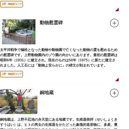
端を発しています。
上野・御徒町エリア
動物慰霊碑
太平洋戦争で犠牲となった動物や動物園で亡くなった動物の霊を慰めるため
の慰霊碑です。上野動物園内のゾウ園の向かいにあります。最初の慰霊碑は
昭和6年（1931）に建立され、現在のものは50年（1975）に新たに建立さ
れました。人工石には「動物よ安らかに」の碑文が刻まれています。
上野・御徒町エリア
銅地蔵
銅地蔵は、上野不忍池の弁天堂にある地蔵です。生殖器崇拝（せいしょくき
すうはい）は、ヒトの男女の生殖器をかたどった象徴的造形物に、多産、豊