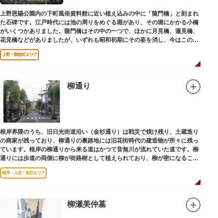
上野恩賜公園内の下町風俗資料館に近い植え込みの中に「龍門橋」と刻まれ
た石碑です。江戸時代には池の周りをめぐる堀があり、その堀にかかる小橋
がいくつかありました。龍門橋はその中の一つで、ほかに月見橋、蓮見橋、
花見橋などがありましたが、いずれも昭和初期にその姿を消し、今はこの石
碑にその名残がわずかに残るだけです。
上野・御徒町エリア
柳通り
根岸界隈のうち、旧日光街道沿い（金杉通り）は戦災で焼け残り、土蔵造り
の商家が残っており、柳通りの裏路地には旧花街時代の建造物が所々に残っ
ています。根岸の柳通りから来る道はかつて音無川が流れていた道です。柳
通りには歩道の両側に柳が街路樹として植えられており、柳が密になるこの
通りがかつて花街のあった界隈です。
根岸・入谷・金杉エリア
柳瀬美仲墓