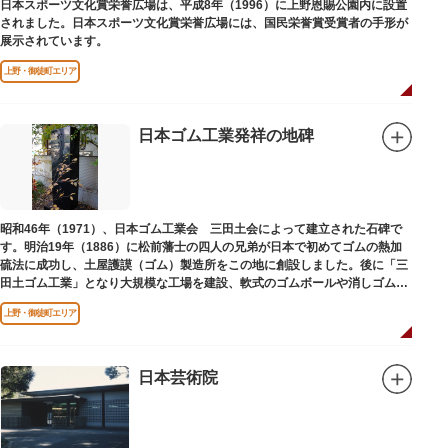
日本スポーツ文化賞栄誉広場は、平成8年（1996）に上野恩賜公園内に設置
されました。日本スポーツ文化賞栄誉広場には、国民栄誉賞受賞者の手形が
展示されています。
上野・御徒町エリア
日本ゴム工業発祥の地碑
昭和46年（1971）、日本ゴム工業会 三田土会によって建立された石碑で
す。明治19年（1886）に松前藩士の四人の兄弟が日本で初めてゴムの熱加
硫法に成功し、土屋護謨（ゴム）製造所をこの地に創設しました。後に「三
田土ゴム工業」となり大規模な工場を建設、軟式のゴムボールや消しゴムな
ど新しいゴム製品を次々に開発しました。
上野・御徒町エリア
日本芸術院