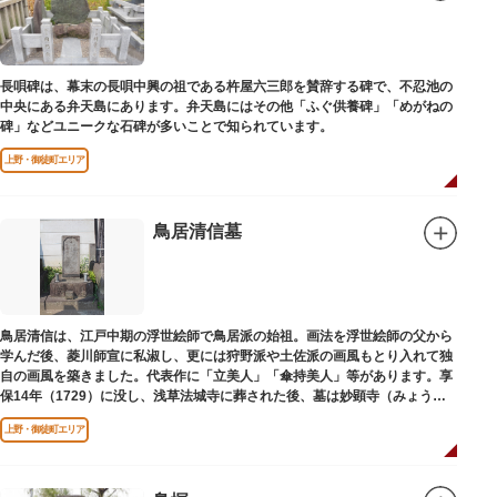
長唄碑は、幕末の長唄中興の祖である杵屋六三郎を賛辞する碑で、不忍池の
中央にある弁天島にあります。弁天島にはその他「ふぐ供養碑」「めがねの
碑」などユニークな石碑が多いことで知られています。
上野・御徒町エリア
鳥居清信墓
鳥居清信は、江戸中期の浮世絵師で鳥居派の始祖。画法を浮世絵師の父から
学んだ後、菱川師宣に私淑し、更には狩野派や土佐派の画風もとり入れて独
自の画風を築きました。代表作に「立美人」「傘持美人」等があります。享
保14年（1729）に没し、浅草法城寺に葬された後、墓は妙顕寺（みょうけ
んじ）に移されました。
上野・御徒町エリア