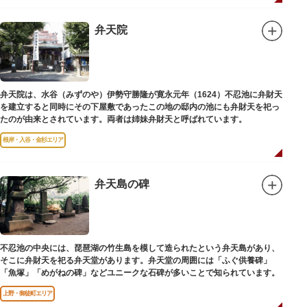
弁天院
弁天院は、水谷（みずのや）伊勢守勝隆が寛永元年（1624）不忍池に弁財天
を建立すると同時にその下屋敷であったこの地の邸内の池にも弁財天を祀っ
たのが由来とされています。両者は姉妹弁財天と呼ばれています。
根岸・入谷・金杉エリア
弁天島の碑
不忍池の中央には、琵琶湖の竹生島を模して造られたという弁天島があり、
そこに弁財天を祀る弁天堂があります。弁天堂の周囲には「ふぐ供養碑」
「魚塚」「めがねの碑」などユニークな石碑が多いことで知られています。
上野・御徒町エリア