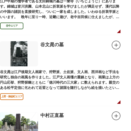
江戸中期の儒学者である太田錦城の墓は一乗寺（いちじょうじ）にありま
す。錦城は皆川洪圓、山本北山に折衷派を学びましたが満足せず、漢代以降
の中国の諸説を直接研究し、ついに一家を成しました。いわゆる折衷学派と
いいます。 晩年に至り一時、近畿に遊び、老中吉田候に仕えましたが、前
田家に賓使としてまぬかれ、三百石を給せられました。
谷中エリア
谷文晁の墓
谷文晁は江戸後期文人画家で、狩野派、土佐派、文人画、西洋画など手法を
研究し独自の画風を作りました。江戸文人画壇の重鎮となり、画業は上方の
円山応挙、狩野探幽とともに「徳川時代の三大家」に数えられます。親交の
ある松平定信に乞われて近習となって諸国を随行しながら絵を描いたといわ
れています。お墓は源空寺（げんくうじ）にあります。
上野・御徒町エリア
中村正直墓