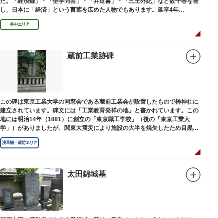
た。「経済録」・「聖学問答」・「弁道書」・「三王外紀」など数十巻を著
し、日本に「経済」という言葉を広めた人物でもあります。延享4年
（1747）に没しました。
谷中エリア
蔵前工業跡碑
この碑は東京工業大学の同窓会である蔵前工業会が設置したもので榊神社に
建立されています。碑文には「工業教育発祥の地」と書かれています。この
地には明治14年（1881）に創立の「東京職工学校」（後の「東京工業大
学」）がありましたが、関東大震災により施設の大半を焼失したため目黒に
移転しました。
浅草橋・蔵前エリア
太田錦城墓