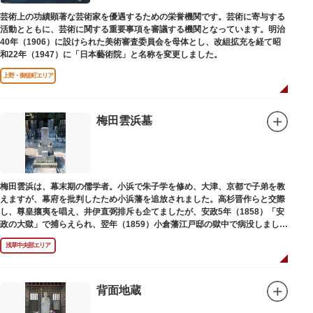
芸術上の功績顕著な芸術家を優遇するための栄誉機関です。芸術に寄与する
活動とともに、芸術に関する重要事項を審議する機関となっています。明治
40年（1906）に設けられた美術審査委員会を母体とし、改組拡充を経て昭
和22年（1947）に「日本藝術院」と名称を変更しました。
上野・御徒町エリア
梅田雲浜墓
梅田雲浜は、幕末期の儒学者。小浜で朱子学を修め、大津、京都で子弟を教
えますが、幕府を批判したため小浜藩を追放されました。高杉晋作らと交際
し、尊皇攘夷を唱え、井伊直弼排斥も企てましたが、安政5年（1858）「安
政の大獄」で捕らえられ、翌年（1859）小倉藩江戸邸の獄中で病没しまし
た。お墓は海禅寺（かいぜんじ）にあります。
浅草中央部エリア
背面地蔵