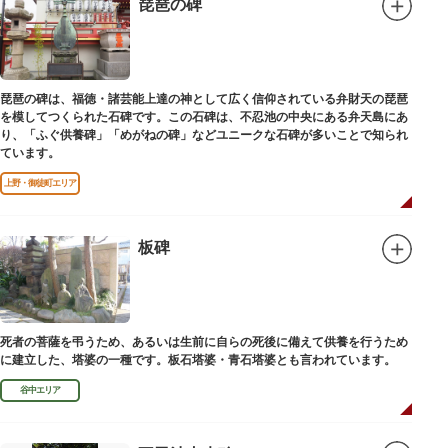
琵琶の碑
琵琶の碑は、福徳・諸芸能上達の神として広く信仰されている弁財天の琵琶
を模してつくられた石碑です。この石碑は、不忍池の中央にある弁天島にあ
り、「ふぐ供養碑」「めがねの碑」などユニークな石碑が多いことで知られ
ています。
上野・御徒町エリア
板碑
死者の菩薩を弔うため、あるいは生前に自らの死後に備えて供養を行うため
に建立した、塔婆の一種です。板石塔婆・青石塔婆とも言われています。
谷中エリア