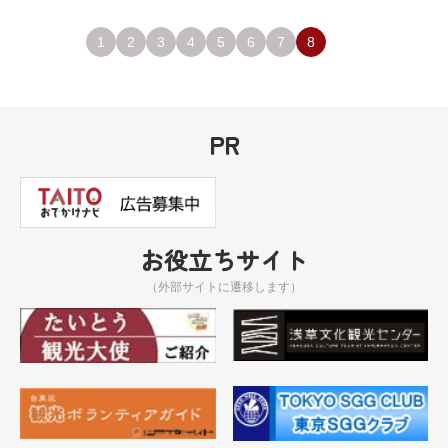
1
2
3
4
5
6
7
8
PR
お役立ちサイト
（外部サイトに遷移します）