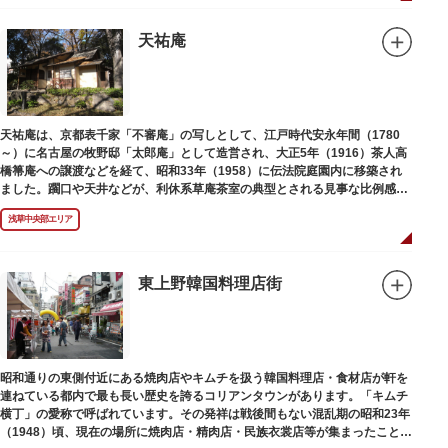
天祐庵
天祐庵は、京都表千家「不審庵」の写しとして、江戸時代安永年間（1780
～）に名古屋の牧野邸「太郎庵」として造営され、大正5年（1916）茶人高
橋箒庵への譲渡などを経て、昭和33年（1958）に伝法院庭園内に移築され
ました。躙口や天井などが、利休系草庵茶室の典型とされる見事な比例感を
醸し出しています。
浅草中央部エリア
東上野韓国料理店街
昭和通りの東側付近にある焼肉店やキムチを扱う韓国料理店・食材店が軒を
連ねている都内で最も長い歴史を誇るコリアンタウンがあります。「キムチ
横丁」の愛称で呼ばれています。その発祥は戦後間もない混乱期の昭和23年
（1948）頃、現在の場所に焼肉店・精肉店・民族衣裳店等が集まったことに