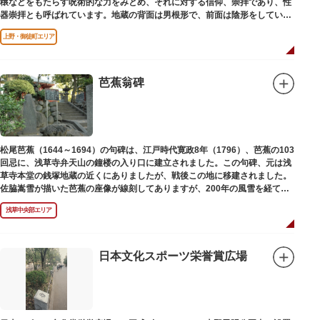
穣などをもたらす呪術的な力をみとめ、それに対する信仰、崇拝であり、性
器崇拝とも呼ばれています。地蔵の背面は男根形で、前面は陰形をしていま
す。
上野・御徒町エリア
芭蕉翁碑
松尾芭蕉（1644～1694）の句碑は、江戸時代寛政8年（1796）、芭蕉の103
回忌に、浅草寺弁天山の鐘楼の入り口に建立されました。この句碑、元は浅
草寺本堂の銭塚地蔵の近くにありましたが、戦後この地に移建されました。
佐脇嵩雪が描いた芭蕉の座像が線刻してありますが、200年の風雪を経て、
碑石も欠損し、碑面の判読も困難となっています。
浅草中央部エリア
日本文化スポーツ栄誉賞広場