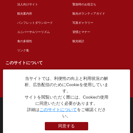
法人向けサイト
緊急時のお役立ち
観光案内所
観光ボランティアガイド
パンフレットダウンロード
写真ギャラリー
ユニバーサルツーリズム
習慣とマナー
食の多様性
観光統計
リンク集
このサイトについて
当サイトでは、利便性の向上と利用状況の解
このサイトについて
広告掲載について
析、広告配信のためにCookieを使用していま
お問い合わせ
す。
サイトを閲覧いただく際には、Cookieの使用
に同意いただく必要があります。
台東区役所観光課
詳細は
このサイトについて
をご確認くださ
〒110-8615 東京都台東区東上野4丁目5番6号
い。
TEL：03-5246-1151
（平日8:30〜17:15 土日祝休み）
同意する
本WEBサイトに掲就されている全データについて無断転載・引用を禁じます。