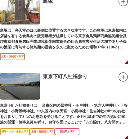
鳥塚
鳥塚は、弁天堂のほぼ裏側に位置する大きな塚です。この鳥塚は東京都内に
店舗を有する食鳥肉の販売業者が組織している東京食鳥鶏卵商業協同組合及
び東京都食鳥肉販売業環境衛生同業組合の組合員有志が生活の糧であり子孫
の繁栄に寄与する諸鳥類の霊魂を永久に慰めるために昭和37年（1962）に
建立されました。
上野・御徒町エリア
東京下町八社福参り
東京下町八社福参りは、 台東区内の鷲神社・今戸神社・第六天榊神社・下谷
神社・小野照崎神社、中央区内の水天宮・小網神社・住吉神社の8つのお社
をお参りして8つのお恵みを受けることです。正月七草までの年の始めに家
族の開運・無事息災を祈り、お守を受けることで「八方除け、八方開き」に
も通じます。
根岸・入谷・金杉エリア
上野・御徒町エリア
奥浅草エリア