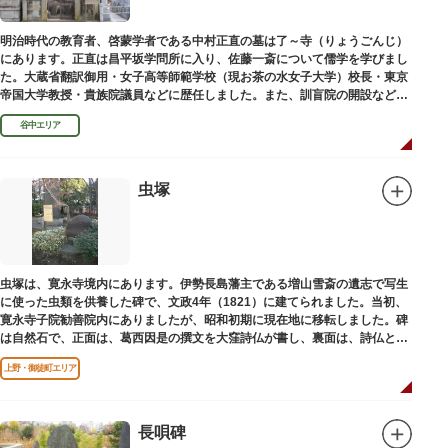
明治時代の教育者、啓蒙学者である中村正直の墓は了～寺（りょうごんじ）
にあります。正直は昌平坂学問所に入り、佐藤一斎について儒学を学びまし
た。大蔵省翻訳御用・女子高等師範学校（現お茶の水女子大学）校長・東京
帝国大学教授・貴族院議員などに歴任しました。また、訓盲院の開設など女
子教育や障害者教育にも力を注ぎました。明治24（1891）病没しました。
谷中エリア
虫塚
虫塚は、寛永寺境内にあります。伊勢長島藩主である増山雪斎の遺志で写生
に使った虫類を供養した碑で、文政4年（1821）に建てられました。当初、
寛永寺子院勧善院内にありましたが、昭和初期に現在地に移転しました。碑
は自然石で、正面は、葛西因是の撰文を大窪詩仏が書し、裏面は、詩仏と菊
池五山の自筆の詩が刻まれています。
上野・御徒町エリア
長唄碑