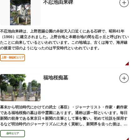
不忍池由来碑
不忍池由来碑は、上野恩賜公園の弁財天入口近くにある石碑で、昭和41年
（1966）に建立されました。上野台地と本郷台地の間を忍ヶ丘と呼ばれてい
たことに由来しているといわれています。この地域は、古くは海で、海岸線
の後退で沼のようになったのは平安時代といわれています。
上野・御徒町エリア
福地桜痴墓
幕末から明治時代にかけての武士（幕臣）・ジャーナリスト・作家・劇作家
である福地桜痴の墓は谷中霊園にあります。通称は源一郎といいます。毎日
新聞の前身である東京日々新聞の主筆として筆を奮い、初めて社説を採用す
るなど明治時代のジャーナリズムに大きく貢献し、新聞界を去った後は、文
学者として活躍しました。
谷中エリア