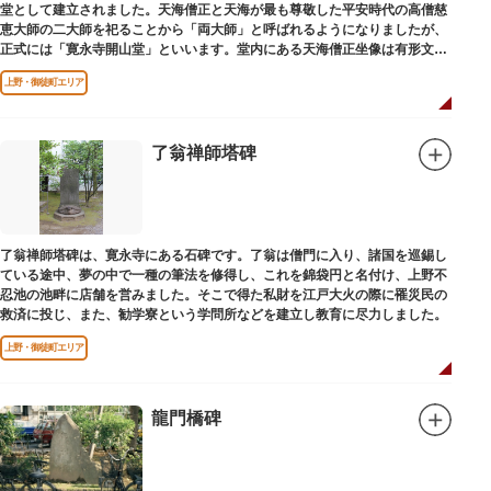
堂として建立されました。天海僧正と天海が最も尊敬した平安時代の高僧慈
恵大師の二大師を祀ることから「両大師」と呼ばれるようになりましたが、
正式には「寛永寺開山堂」といいます。堂内にある天海僧正坐像は有形文化
財に指定されています。
上野・御徒町エリア
了翁禅師塔碑
了翁禅師塔碑は、寛永寺にある石碑です。了翁は僧門に入り、諸国を巡錫し
ている途中、夢の中で一種の筆法を修得し、これを錦袋円と名付け、上野不
忍池の池畔に店舗を営みました。そこで得た私財を江戸大火の際に罹災民の
救済に投じ、また、勧学寮という学問所などを建立し教育に尽力しました。
上野・御徒町エリア
龍門橋碑