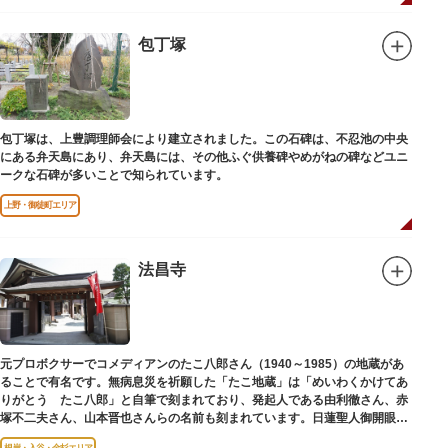
包丁塚
包丁塚は、上豊調理師会により建立されました。この石碑は、不忍池の中央
にある弁天島にあり、弁天島には、その他ふぐ供養碑やめがねの碑などユニ
ークな石碑が多いことで知られています。
上野・御徒町エリア
法昌寺
元プロボクサーでコメディアンのたこ八郎さん（1940～1985）の地蔵があ
ることで有名です。無病息災を祈願した「たこ地蔵」は「めいわくかけてあ
りがとう たこ八郎」と自筆で刻まれており、発起人である由利徹さん、赤
塚不二夫さん、山本晋也さんらの名前も刻まれています。日蓮聖人御開眼の
毘沙門天を奉安しています。
根岸・入谷・金杉エリア