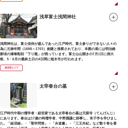
浅草富士浅間神社
浅間神社は、富士信仰が盛んであった江戸時代、富士参りができない人々の
為に元禄年間（1688～1703）創建と推察されており、本殿の扉には明治維
新頃の漆喰彫刻「下り龍」が残っています。富士山山開きの7月1日に例大
祭、5・6月の最終土日の4日間に植木市が行われます。
奥浅草エリア
太宰春台の墓
江戸時代中期の儒学者・経世家である太宰春台の墓は天眼寺（てんげんじ）
にあります。春台は17歳の時儒学者、中野撝謙に師事し、朱子学を学びまし
た。「経済録」・「聖学問答」・「弁道書」・「三王外紀」など数十巻を著