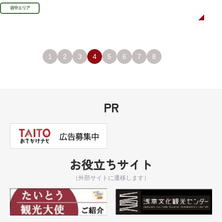
利、宣伝用ポスターなどの資料を展示しています。
谷中エリア
1
2
3
4
5
6
7
8
PR
お役立ちサイト
（外部サイトに遷移します）