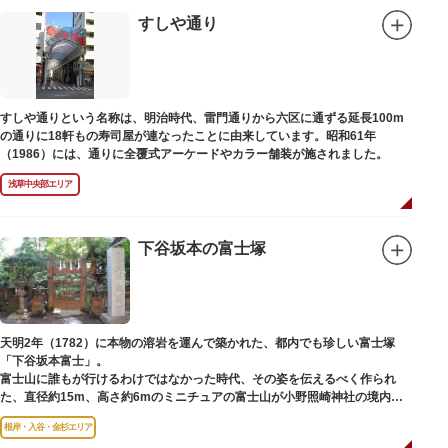
すしや通り
すしや通りという名称は、明治時代、雷門通りから六区に通ずる延長100m
の通りに18軒もの寿司屋が連なったことに由来しています。昭和61年
（1986）には、通りに全覆式アーケードやカラー舗装が施されました。
浅草中央部エリア
下谷坂本の富士塚
天明2年（1782）に本物の溶岩を運んで築かれた、都内でも珍しい富士塚
「下谷坂本富士」。
富士山に誰もが行けるわけではなかった時代、その姿を伝えるべく作られ
た、直径約15m、高さ約6mのミニチュアの富士山が小野照崎神社の境内に
あります。
根岸・入谷・金杉エリア
一合目から順に十合目まで記されており、南無妙法と書かれた石碑や修験道