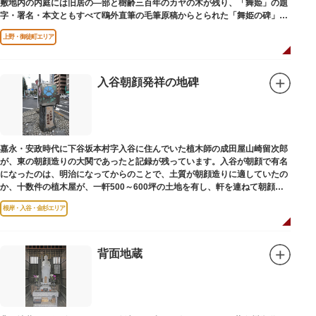
敷地内の内庭には旧居の―部と樹齢三百年のカヤの木が残り、「舞姫」の題
字・署名・本文ともすべて鴎外直筆の毛筆原稿からとられた「舞姫の碑」の
文学碑も建っています。
上野・御徒町エリア
入谷朝顔発祥の地碑
嘉永・安政時代に下谷坂本村字入谷に住んでいた植木師の成田屋山崎留次郎
が、東の朝顔造りの大関であったと記録が残っています。入谷が朝顔で有名
になったのは、明治になってからのことで、土質が朝顔造りに適していたの
か、十数件の植木屋が、一軒500～600坪の土地を有し、軒を連ねて朝顔造
りをはじめました。
根岸・入谷・金杉エリア
背面地蔵