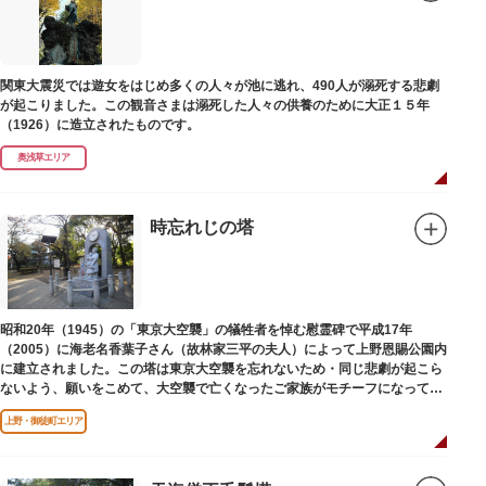
関東大震災では遊女をはじめ多くの人々が池に逃れ、490人が溺死する悲劇
が起こりました。この観音さまは溺死した人々の供養のために大正１５年
（1926）に造立されたものです。
奥浅草エリア
時忘れじの塔
昭和20年（1945）の「東京大空襲」の犠牲者を悼む慰霊碑で平成17年
（2005）に海老名香葉子さん（故林家三平の夫人）によって上野恩賜公園内
に建立されました。この塔は東京大空襲を忘れないため・同じ悲劇が起こら
ないよう、願いをこめて、大空襲で亡くなったご家族がモチーフになってい
る平和祈念母子像・時計塔です。
上野・御徒町エリア