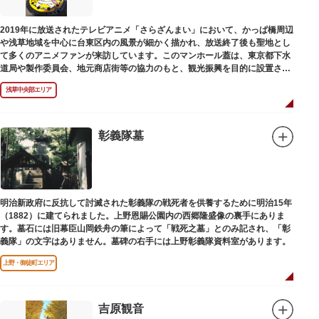
2019年に放送されたテレビアニメ「さらざんまい」において、かっぱ橋周辺
や浅草地域を中心に台東区内の風景が細かく描かれ、放送終了後も聖地とし
て多くのアニメファンが来訪しています。このマンホール蓋は、東京都下水
道局や製作委員会、地元商店街等の協力のもと、観光振興を目的に設置され
ました。
浅草中央部エリア
描かれているのは、主人公である矢逆一稀、久慈悠、陣内燕太の3人が、か
っぱ橋に封印されていた謎のカッパ型生命体“ケッピ”によって河童の姿に変
身させられた姿です。
彰義隊墓
設置年月日：令和3年4月13日
明治新政府に反抗して討滅された彰義隊の戦死者を供養するために明治15年
（1882）に建てられました。上野恩賜公園内の西郷隆盛像の裏手にありま
す。墓石には旧幕臣山岡鉄舟の筆によって「戦死之墓」とのみ記され、「彰
義隊」の文字はありません。墓碑の右手には上野彰義隊資料室があります。
上野・御徒町エリア
吉原観音