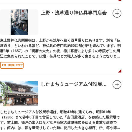
の開祖である役小角の像も残る等、神仏習合の名残が見て取れます。
先人の山守りの知恵によって今も当時の荘厳な姿を残していて、国の重要有
形民俗文化財に指定されています。
上野・浅草通り神仏具専門店会
富士山に合わせて、お山開きが行われ、6月30日と1日には富士塚に登ること
ができます。
【Twitter】https://twitter.com/onoterupr
東上野神仏具問屋街は、上野から浅草へ続く浅草通りにあります。別名「仏
壇通り」といわれるほど、神仏具の専門店約60店舗が軒を連ねています。明
暦3年（1657）の「明暦の大火」の後、徳川幕府により多くの寺院がこの周
辺に集められたことで、仏壇・仏具などの職人が多く集まるようになりまし
た。
上野・御徒町エリア
したまちミュージアム付設展示場（旧吉田屋酒店）
したまちミュージアム付設展示場は、明治43年に建てられ、昭和61年
（1986）まで谷中6丁目で営業していた「吉田屋酒店」を移築した展示場で
す。前土間、揚戸の出入口など江戸商家の建築様式を伝える貴重な建物で
す。館内には、酒を量売りしていた時に使用した大きな棹秤、枡、樽や徳