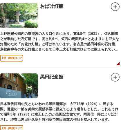
おばけ灯籠
上野恩賜公園内の東照宮の入り口付近にあり、寛永8年（1631）、佐久間勝
之が奉納した石灯籠です。高さ約6ｍ、笠石の周囲約4ｍとあまりにも巨大な
灯籠のため「お化け灯籠」と呼ばれています。名古屋の熱田神宮の石灯籠、
京都南禅寺の大石灯籠と合わせて日本三大石灯籠のひとつに数えられていま
す。
上野・御徒町エリア
黒田記念館
日本近代洋画の父ともいわれる黒田清輝は、大正13年（1924）に没する
際、遺産の一部を美術の奨励事業に役立てるよう遺言しました。これをうけ
て昭和3年（1928）に竣工したのが黒田記念館です。岡田信一郎により設計
され、現在は黒田記念室と特別室で黒田清輝の作品を展示しています。
上野・御徒町エリア