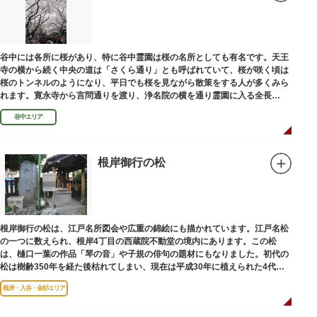
谷中には各所に桜があり、特に谷中霊園は桜の名所としても有名です。天王
寺の横から続く中央の道は「さくら通り」とも呼ばれていて、桜が咲く頃は
桜のトンネルのようになり、平日でも桜を見ながら散策をする人が多くみら
れます。寛永寺から言問通りを渡り、浄名院の横を通り霊園に入る全長
100mの桜並木や、霊園内に点在する大木なども見事です。
谷中エリア
根岸御行の松
根岸御行の松は、江戸名所図会や広重の錦絵にも描かれています。江戸名松
の一つに数えられ、根岸4丁目の西蔵院不動堂の境内にあります。この松
は、樋口一葉の作品「琴の音」や子規の俳句の題材にもなりました。初代の
松は樹齢350年を経た後枯れてしまい、現在は平成30年に植えられた4代目
の松になります。
根岸・入谷・金杉エリア