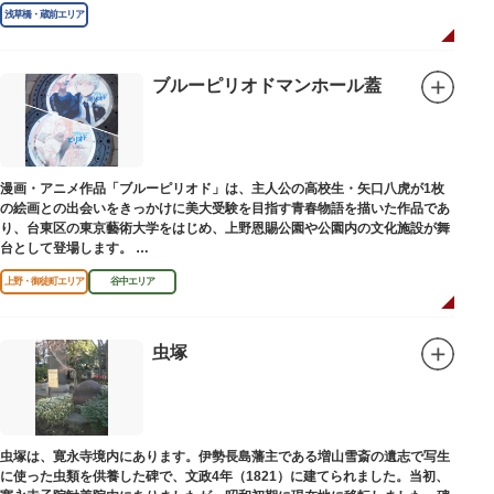
浅草橋・蔵前エリア
ブルーピリオドマンホール蓋
漫画・アニメ作品「ブルーピリオド」は、主人公の高校生・矢口八虎が1枚
の絵画との出会いをきっかけに美大受験を目指す青春物語を描いた作品であ
り、台東区の東京藝術大学をはじめ、上野恩賜公園や公園内の文化施設が舞
台として登場します。
区にゆかりのある本作品を通して、新たな観光スポット創出による誘客促進
上野・御徒町エリア
谷中エリア
と区内観光客の回遊性向上を図るため、こちらのマンホール蓋を設置しまし
た。
設置年月日：令和4年3月1日
虫塚
虫塚は、寛永寺境内にあります。伊勢長島藩主である増山雪斎の遺志で写生
に使った虫類を供養した碑で、文政4年（1821）に建てられました。当初、