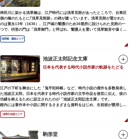
神田川に架かる浅草橋は、江戸時代には浅草見附があったところで、台東区
側の橋のたもとに｢浅草見附跡」の碑が建っています。浅草見附が置かれた
のは寛永13年（1636）、江戸城の警護のため36箇所に設けられた見附の一
つで、枡形の門は「浅草御門」と呼ばれ、警護人を置いて浅草観音や遠くは
奥州へ往来する人々を取り締まりました。
浅草橋・蔵前エリア
池波正太郎記念文庫
日本を代表する時代小説作家の軌跡をたどる
江戸の下町を舞台にした「鬼平犯科帳」など、時代小説の傑作を多数発表し
た池波正太郎。日本を代表する時代小説作家の文学作品を後世に伝え、彼の
功績を称えるために設立されたのが「池波正太郎記念文庫」です。
館内には著作本や小説に関するさまざまな資料をはじめ、生前彼が愛用して
いた万年筆やパイプ、帽子などが展示されています。書斎も復元されてお
浅草中央部エリア
り、池波正太郎をより身近に感じられるスポットです。また「池波グッズ」
とよばれる、作品の舞台を紹介した古地図やポストカード、扇子など様々な
グッズも必見。池波ファンにはたまらない空間となっています。
駒形堂