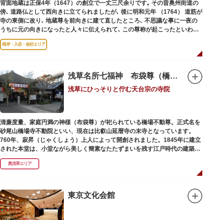
背面地蔵は正保4年（1647）の創立で一丈三尺余りです｡ その昔奥州街道の
傍､ 道路仏として西向きに立てられましたが､ 後に明和元年 （1764） 道筋が
寺の東側に改り､ 地蔵尊を前向きに建て直したところ､ 不思議な事に一夜の
うちに元の向きになったと人々に伝えられて､ この尊称が起こったといわれ
ています｡薬王寺（やくおうじ）にあります。
根岸・入谷・金杉エリア
浅草名所七福神 布袋尊（橋場不動尊）
浅草にひっそりと佇む天台宗の寺院
清廉度量、家庭円満の神様（布袋尊）が祀られている橋場不動尊。正式名を
砂尾山橋場寺不動院といい、現在は比叡山延暦寺の末寺となっています。
760年、寂昇（じゃくしょう）上人によって開創されました。1845年に建立
された本堂は、小堂ながら美しく簡素なたたずまいを残す江戸時代の建築様
式です。明治の大火、関東大震災、第二次大戦の戦災でも周辺を災禍から守
奥浅草エリア
ったことから「火伏せの不動尊」とも呼ばれています。
本堂の右前には、樹齢約700年の大銀杏が見事な枝葉を伸ばしています。そ
の昔、すぐ近くを流れる隅田川を往来して参拝する人の目印となったのがこ
東京文化会館
の銀杏で、今なおそのパワーを授かりに来る人も多いそうです。
また、江戸時代から伝わる布袋尊像が祀られています。その姿は肩に袋がな
くお腹が袋代わりの形をしている珍しいもので、古くから庶民に尊信されて