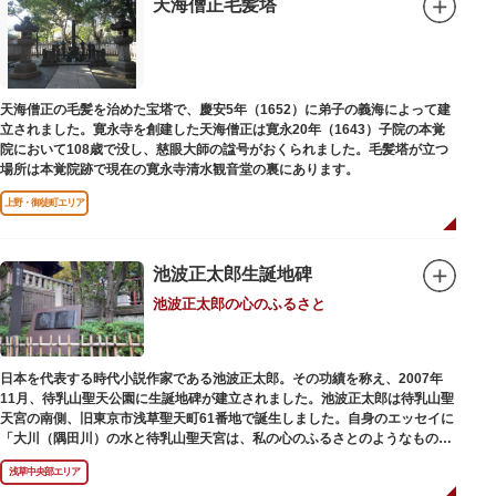
天海僧正毛髪塔
天海僧正の毛髪を治めた宝塔で、慶安5年（1652）に弟子の義海によって建
立されました。寛永寺を創建した天海僧正は寛永20年（1643）子院の本覚
院において108歳で没し、慈眼大師の諡号がおくられました。毛髪塔が立つ
場所は本覚院跡で現在の寛永寺清水観音堂の裏にあります。
上野・御徒町エリア
池波正太郎生誕地碑
池波正太郎の心のふるさと
日本を代表する時代小説作家である池波正太郎。その功績を称え、2007年
11月、待乳山聖天公園に生誕地碑が建立されました。池波正太郎は待乳山聖
天宮の南側、旧東京市浅草聖天町61番地で誕生しました。自身のエッセイに
「大川（隅田川）の水と待乳山聖天宮は、私の心のふるさとのようなもの
だ」（『東京の情景「大川と待乳山聖天宮」』より）と記しており、小説の
浅草中央部エリア
舞台にも待乳山や近くの今戸、橋場などをたびたび登場させています。