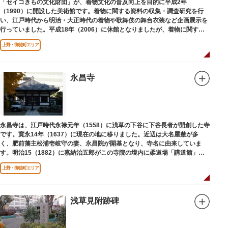
「セイコきもの文化財団」が、着物文化の普及向上を目的に平成2年
（1990）に開設した美術館です。着物に関する資料の収集・調査研究を行
い、江戸時代から明治・大正時代の着物や歌舞伎の舞台衣装など企画展示を
行っていました。平成18年（2006）に休館となりましたが、着物に関する
調査研究等は引き続き本財団で行っています。
上野・御徒町エリア
平成18年（2006）に休館
永昌寺
永昌寺は、江戸時代永禄元年（1558）に浅草の下谷に下谷長者が開創した寺
です。寛永14年（1637）に現在の地に移りました。近辺は大名屋敷が多
く、肥前藩主松浦壱岐守の妻、永昌院が開基となり、寺名に由来していま
す。明治15（1882）に嘉納治五郎がこの寺院の境内に柔道場「講道館」を
設立しました。
上野・御徒町エリア
浅草見附跡碑