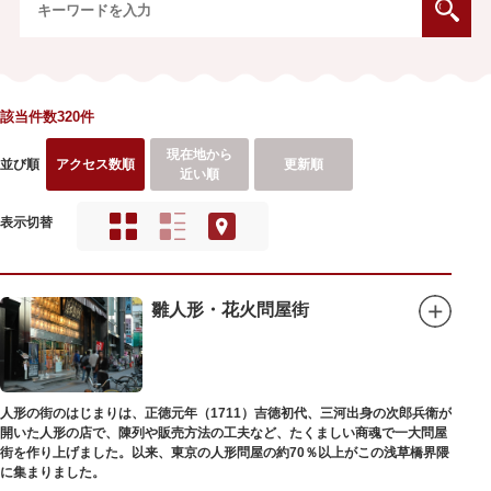
該当件数320件
現在地から
並び順
アクセス数順
更新順
近い順
表示切替
雛人形・花火問屋街
人形の街のはじまりは、正徳元年（1711）吉徳初代、三河出身の次郎兵衛が
開いた人形の店で、陳列や販売方法の工夫など、たくましい商魂で一大問屋
街を作り上げました。以来、東京の人形問屋の約70％以上がこの浅草橋界隈
に集まりました。