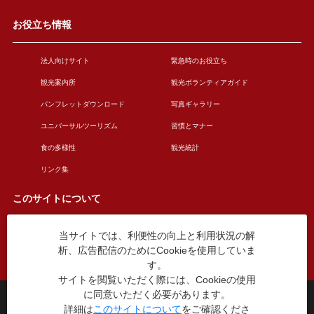
お役立ち情報
法人向けサイト
緊急時のお役立ち
観光案内所
観光ボランティアガイド
パンフレットダウンロード
写真ギャラリー
ユニバーサルツーリズム
習慣とマナー
食の多様性
観光統計
リンク集
このサイトについて
当サイトでは、利便性の向上と利用状況の解
このサイトについて
広告掲載について
析、広告配信のためにCookieを使用していま
お問い合わせ
す。
サイトを閲覧いただく際には、Cookieの使用
に同意いただく必要があります。
台東区役所観光課
詳細は
このサイトについて
をご確認くださ
〒110-8615 東京都台東区東上野4丁目5番6号