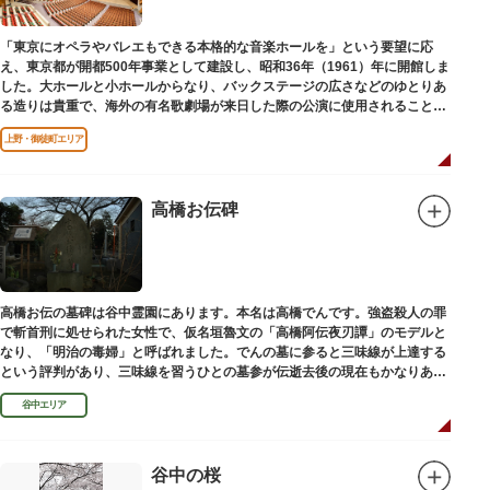
います。（御開帳期間 1月1日～7日）
「東京にオペラやバレエもできる本格的な音楽ホールを」という要望に応
え、東京都が開都500年事業として建設し、昭和36年（1961）年に開館しま
した。大ホールと小ホールからなり、バックステージの広さなどのゆとりあ
る造りは貴重で、海外の有名歌劇場が来日した際の公演に使用されることが
多いホールです。
上野・御徒町エリア
高橋お伝碑
高橋お伝の墓碑は谷中霊園にあります。本名は高橋でんです。強盗殺人の罪
で斬首刑に処せられた女性で、仮名垣魯文の「高橋阿伝夜刃譚」のモデルと
なり、「明治の毒婦」と呼ばれました。でんの墓に参ると三味線が上達する
という評判があり、三味線を習うひとの墓参が伝逝去後の現在もかなりある
といわれています。
谷中エリア
谷中の桜