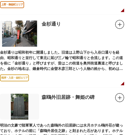
です。
上野・御徒町エリア
金杉通り
金杉通りは昭和初年に開通しました。旧道は上野山下から入谷口通りを経
由、昭和通りと並行して東北に延び三ノ輪で昭和通りと合流します。この道
を俗に「金杉通り」と呼びますが、昔はこの街道を奥州街道裏道と呼びまし
た。金杉の地名は、鎌倉時代に金曽木彦三郎という人物の姓から、初めは金
曽木、それが金杉に変わったものとされています。
根岸・入谷・金杉エリア
森鴎外旧居跡・舞姫の碑
明治の文豪で陸軍軍人であった森鴎外の旧居跡には水月ホテル鴎外荘が建っ
ており、ホテルの前に「森鴎外居住之跡」と刻まれた石があります。ホテル