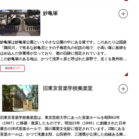
妙亀塚
妙亀塚は妙亀塚公園という小さな公園の中にある塚です。このあたりは謡曲
「隅田川」で有名な妙亀尼とその子梅若丸の伝説の地で、小高い塚に板碑を
はめ込んだ供養塔が立っており、都の旧跡に指定されています。
この妙亀塚のある地は、かつて浅茅ヶ原と呼ばれた原野で、近くを奥州街道
が通じていました。妙亀塚は「梅若伝説」にちなんだ名称です。「梅若伝
奥浅草エリア
説」とは平安時代、吉田少将惟房の子・梅若が、信夫藤太という人買いにさ
らわれ、都から奥州へつれて行かれる途中、重い病にかかりこの地に捨てら
れ世を去りました。我が子を探し求めてはるばるこの地まで来た母親は、隅
田川岸で里人から梅若の死を知らされ、髪をおろして妙亀尼と称し庵を結ん
旧東京音楽学校奏楽堂
だ、という説話です。謡曲『隅田川』はこの伝説をもとにしています。
塚の上には板碑が祀られています。この板碑には「弘安十一年戊子五月二十
二日孝子敬白」と刻まれており、区内でも古いものです。しかし妙亀塚と板
碑との関係は、明らかではありません。
なお、隅田川の対岸、木母寺（墨田区堤通）境内には梅若にちなむ梅若塚
旧東京音楽学校奏楽堂は、東京芸術大学にあった音楽ホールを昭和62年
（都旧跡）があり、この妙亀塚と相対するものと考えられています。
（1987）に移築・復原したものです。明治23年（1890）に創建された日本
最古の洋式音楽ホールで、国の重要文化財に指定されています。2階にある
音楽ホールは、かつて滝廉太郎、山田耕作、三浦環が公演した由緒ある舞台