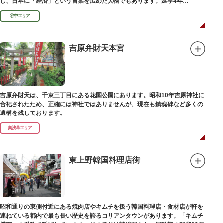
し、日本に「経済」という言葉を広めた人物でもあります。延享4年
（1747）に没しました。
谷中エリア
吉原弁財天本宮
吉原弁財天は、千束三丁目にある花園公園にあります。昭和10年吉原神社に
合祀されたため、正確には神社ではありませんが、現在も鎮魂碑など多くの
遺構を残しております。
奥浅草エリア
東上野韓国料理店街
昭和通りの東側付近にある焼肉店やキムチを扱う韓国料理店・食材店が軒を
連ねている都内で最も長い歴史を誇るコリアンタウンがあります。「キムチ