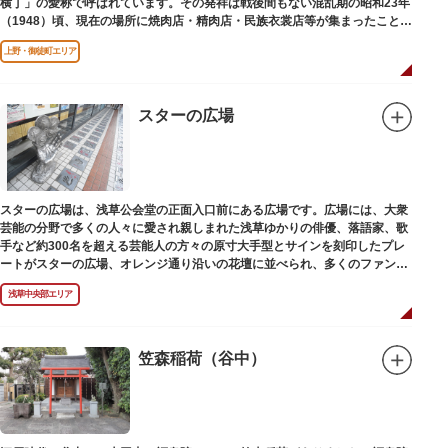
横丁」の愛称で呼ばれています。その発祥は戦後間もない混乱期の昭和23年
（1948）頃、現在の場所に焼肉店・精肉店・民族衣裳店等が集まったことに
端を発しています。
上野・御徒町エリア
スターの広場
スターの広場は、浅草公会堂の正面入口前にある広場です。広場には、大衆
芸能の分野で多くの人々に愛され親しまれた浅草ゆかりの俳優、落語家、歌
手など約300名を超える芸能人の方々の原寸大手型とサインを刻印したプレ
ートがスターの広場、オレンジ通り沿いの花壇に並べられ、多くのファンに
親しまれています。
浅草中央部エリア
笠森稲荷（谷中）