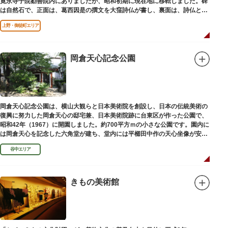
寛永寺子院勧善院内にありましたが、昭和初期に現在地に移転しました。碑
は自然石で、正面は、葛西因是の撰文を大窪詩仏が書し、裏面は、詩仏と菊
池五山の自筆の詩が刻まれています。
上野・御徒町エリア
岡倉天心記念公園
岡倉天心記念公園は、横山大観らと日本美術院を創設し、日本の伝統美術の
復興に努力した岡倉天心の邸宅兼、日本美術院跡に台東区が作った公園で、
昭和42年（1967）に開園しました。約700平方ｍの小さな公園です。園内に
は岡倉天心を記念した六角堂が建ち、堂内には平櫛田中作の天心坐像が安置
されています。
谷中エリア
きもの美術館