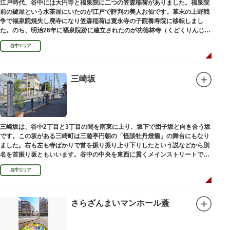
江戸時代、谷中には大円寺と福泉院に二つの笠森稲荷がありました。福泉院
前の鍵屋という水茶屋にいたのが江戸で評判の美人お仙です。幕末の上野戦
争で福泉院焼失し廃寺になり笠森稲荷は寛永寺の子院養寿院に移転しまし
た。のち、明治26年に福泉院跡に建立されたのが功徳林寺（くどくりんじ）
で、明治末期には稲荷社が祀られました。
谷中エリア
三崎坂
三崎坂は、谷中2丁目と3丁目の間を南東に上り、坂下で団子坂と向き合う坂
です。この坂がある三崎町は三遊亭円朝の「怪談牡丹燈籠」の舞台にもなり
ました。右も左も寺ばかりで首を振り振り上り下りしたという説などから別
名を首振り坂ともいいます。谷中の中央を東西に貫くメインストリートで
す。
谷中エリア
さらざんまいマンホール蓋