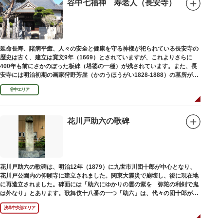
谷中七福神 寿老人（長安寺）
延命長寿、諸病平癒、人々の安全と健康を守る神様が祀られている長安寺の
歴史は古く、建立は寛文9年（1669）とされていますが、これよりさらに
400年も前にさかのぼった板碑（塔婆の一種）が残されています。また、長
安寺には明治初期の画家狩野芳崖（かのうほうがい1828-1888）の墓所があ
ります。
谷中エリア
花川戸助六の歌碑
花川戸助六の歌碑は、明治12年（1879）に九世市川団十郎が中心となり、
花川戸公園内の仰願寺に建立されました。関東大震災で崩壊し、後に現在地
に再造立されました。碑面には「助六にゆかりの雲の紫を 弥陀の利剣で鬼
は外なり」とあります。歌舞伎十八番の一つ「助六」は、代々の団十郎が伝
えていますが、助六の実像は不明です。
浅草中央部エリア