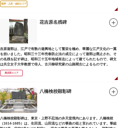
む約16000点が収蔵されています。
根岸・入谷・金杉エリア
花吉原名残碑
吉原遊郭は、江戸で有数の遊興地として繁栄を極め、華麗な江戸文化の一翼
を担いました。昭和三十三年売春防止法の成立によって遊郭は廃止され、そ
の名残を記す碑は、昭和三十五年地域有志によって建てられたもので、碑文
は共立女子大学教授で俳人、古川柳研究家の山路閑古によるものです。
奥浅草エリア
八橋検校顕彰碑
八橋検校顕彰碑は、東京・上野不忍池の弁天堂境内にあります。八橋検校
（1614-1685）は、生田流、山田流などの箏曲の祖と言われています。箏組