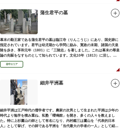
蒲生君平の墓
幕末の勤王家である蒲生君平の墓は臨江寺（りんこうじ）にあり、国史跡に
指定されています。君平は幼児期から学問に励み、寛政の末期、諸国の天皇
陵を歩き、享和元年（1801）に「三陵志」を著しました。これは幕末の尊皇
論の先駆をなすものとして知られています。文化10年（1813）に没し、高
山彦三郎や林子平と共に「寛政三奇人」の一人にあげられています。
谷中エリア
細井平洲墓
細井平洲は江戸時代の儒学者です。農家の次男として生まれた平洲は少年の
時代より勉学を積み重ね、私塾「嚶鳴館」を開き、多くの人々を教えまし
た。特に上杉鷹山の師として有名になり、内村鑑三は鷹山を「代表的日本
人」として挙げ、その師である平洲を「当代最大の学者の一人」として紹介