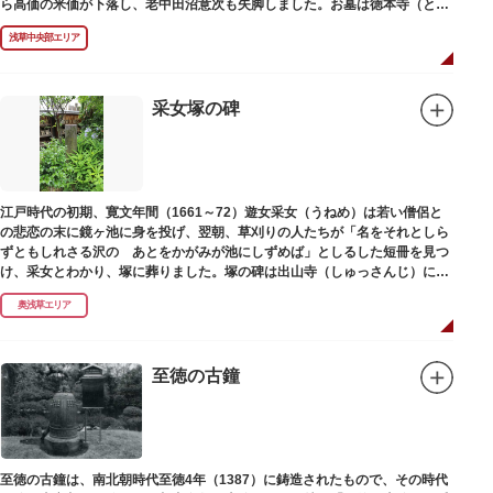
ら高価の米価が下落し、老中田沼意次も失脚しました。お墓は徳本寺（とく
ほんじ）境内にあります。
浅草中央部エリア
采女塚の碑
江戸時代の初期、寛文年間（1661～72）遊女采女（うねめ）は若い僧侶と
の悲恋の末に鏡ヶ池に身を投げ、翌朝、草刈りの人たちが「名をそれとしら
ずともしれさる沢の あとをかがみが池にしずめば」としるした短冊を見つ
け、采女とわかり、塚に葬りました。塚の碑は出山寺（しゅっさんじ）にあ
ります。
奥浅草エリア
至徳の古鐘
至徳の古鐘は、南北朝時代至徳4年（1387）に鋳造されたもので、その時代