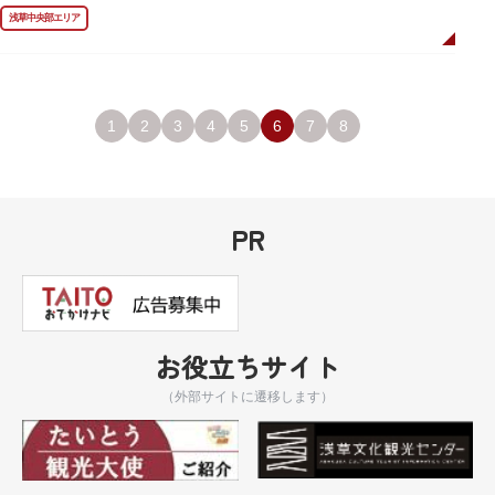
しています。お墓は天嶽院（てんがくいん）境内にあります。
浅草中央部エリア
1
2
3
4
5
6
7
8
PR
お役立ちサイト
（外部サイトに遷移します）