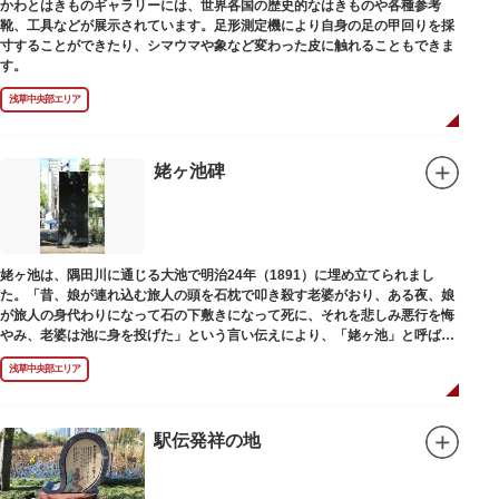
かわとはきものギャラリーには、世界各国の歴史的なはきものや各種参考
靴、工具などが展示されています。足形測定機により自身の足の甲回りを採
寸することができたり、シマウマや象など変わった皮に触れることもできま
す。
浅草中央部エリア
姥ヶ池碑
姥ヶ池は、隅田川に通じる大池で明治24年（1891）に埋め立てられまし
た。「昔、娘が連れ込む旅人の頭を石枕で叩き殺す老婆がおり、ある夜、娘
が旅人の身代わりになって石の下敷きになって死に、それを悲しみ悪行を悔
やみ、老婆は池に身を投げた」という言い伝えにより、「姥ヶ池」と呼ばれ
ていました。その碑は花川戸公園内にあります。
浅草中央部エリア
駅伝発祥の地