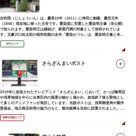
自性院（じしょういん）は、慶長16年（1611）に神田に創建、慶安元年
（1648）現在地に移った古寺です。愛染堂に安置した愛染明王像（非公開）
で知られます。愛染明王は縁結び、家庭円満の対象として信仰されていま
す。文豪川口松太郎の昭和初期の名作「愛染かつら」は、愛染明王像と本堂
前にあった桂の古木にヒントを得た作品だといわれます。
谷中エリア
さらざんまいポスト
2019年に放送されたテレビアニメ「さらざんまい」において、かっぱ橋周辺
や浅草地域を中心に台東区内の風景が細かく描かれ、放送終了後も聖地とし
て多くのアニメファンが来訪しています。当該ポストは、浅草郵便局や製作
委員会、地元商店街等の協力のもと、観光振興を目的に設置されました。
<「さらざんまい」監督の幾原邦彦氏のコメント>
浅草中央部エリア
「実在する風景を舞台として制作したキャラクターたちが、このような形で
地域の方々にも受け入れていただけて大変嬉しいです。聖地巡礼のシンボル
としていただければスタッフ一同、幸いです。」