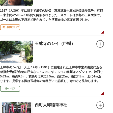
1917（大正6）年に日本で最初の駅伝「東海道五十三次駅伝徒歩競争」京都
～東京間の508㎞23区間で開催されました。スタートは京都の三条大橋で、
ゴールは上野の不忍池で開かれていた博覧会場の正面玄関でした。
上野・御徒町エリア
玉林寺のシイ（巨樹）
玉林寺のシイは、天正 19年（1591）に創建された玉林寺本堂の裏庭にある
都指定天然記念物の巨大なシイの木です。シイの種類はスダジイで、幹回り
5.63ｍ、樹高9.5ｍ、枝張りは東に3.5ｍ、西に2ｍ、南に7.5ｍ、北に4ｍあ
ります。見学する際は玉林寺の寺務所にて記帳し、寺の方と見学します。
谷中エリア
西町太郎稲荷神社