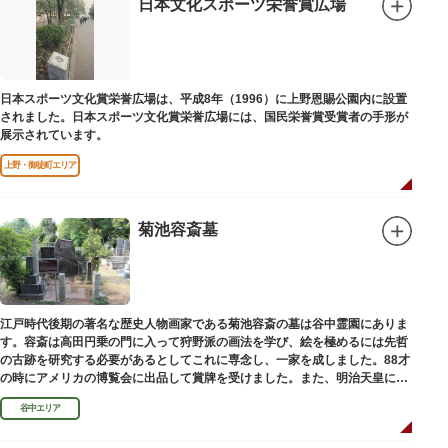
日本文化スポーツ栄誉賞広場
日本スポーツ文化賞栄誉広場は、平成8年（1996）に上野恩賜公園内に設置
されました。日本スポーツ文化賞栄誉広場には、国民栄誉賞受賞者の手形が
展示されています。
上野・御徒町エリア
菊池容斎墓
江戸時代後期の著名な歴史人物画家である菊池容斎の墓は谷中霊園にありま
す。容斎は高田円乗の門に入って狩野派の画法を学び、絵を極めるには先哲
の古跡を研究する必要があるとしてこれに専念し、一家を成しました。88才
の時にアメリカの博覧会に出品して賞牌を受けました。また、明治天皇に
「日本画史」の称を賜りました。
谷中エリア