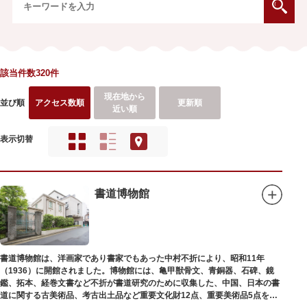
該当件数320件
現在地から
並び順
アクセス数順
更新順
近い順
表示切替
書道博物館
書道博物館は、洋画家であり書家でもあった中村不折により、昭和11年
（1936）に開館されました。博物館には、亀甲獣骨文、青銅器、石碑、鏡
鑑、拓本、経巻文書など不折が書道研究のために収集した、中国、日本の書
道に関する古美術品、考古出土品など重要文化財12点、重要美術品5点を含