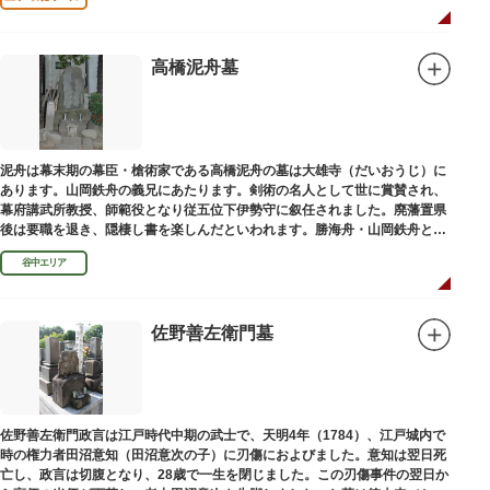
高橋泥舟墓
泥舟は幕末期の幕臣・槍術家である高橋泥舟の墓は大雄寺（だいおうじ）に
あります。山岡鉄舟の義兄にあたります。剣術の名人として世に賞賛され、
幕府講武所教授、師範役となり従五位下伊勢守に叙任されました。廃藩置県
後は要職を退き、隠棲し書を楽しんだといわれます。勝海舟・山岡鉄舟と共
に幕末の三舟といわれています。
谷中エリア
佐野善左衛門墓
佐野善左衛門政言は江戸時代中期の武士で、天明4年（1784）、江戸城内で
時の権力者田沼意知（田沼意次の子）に刃傷におよびました。意知は翌日死
亡し、政言は切腹となり、28歳で一生を閉じました。この刃傷事件の翌日か