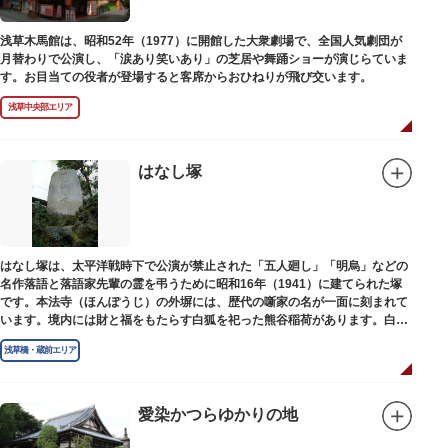
浅草木馬館は、昭和52年（1977）に開館した大衆劇場で、全国人気劇団が
月替わりで公演し、「涙あり笑いあり」の芝居や舞踊ショーが演じらていま
す。お目当ての役者が登場すると客席からおひねりが飛び交います。
浅草中央部エリア
はなし塚
はなし塚は、太平洋戦時下で公演が禁止された「五人廻し」「明烏」などの
名作落語と落語家先輩の霊を弔うために昭和16年（1941）に建てられた塚
です。本法寺（ほんぽうじ）の外塀には、歴代の噺家の名が一面に刻まれて
います。境内には財と福をもたらす白狐を祀った熊谷稲荷があります。白狐
を祀った稲荷は全国に2ケ所しかない非常に珍しいものです。
浅草橋・蔵前エリア
愛染かつらゆかりの地