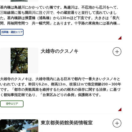
甚内橋は鳥越川にかかっていた橋です。鳥越川は、不忍池から忍川をへて、
三味線堀に落ち隅田川に注ぐ川で、今の蔵前通りと並行して流れていまし
た。甚内橋跡は攅霊橋（浦島橋）から130ｍほど下流です。大きさは「長六
間、両袖間壱間つゞ共一幅弐間」とあります。十字路の東南角には甚内橋跡
の石碑があります。
浅草橋・蔵前エリア
大雄寺のクスノキ
大雄寺のクスノキは、大雄寺境内にある巨木で都内で一番大きいクスノキと
いわれています。幹回り6.2ｍ、樹高13ｍ、枝張12ｍで推定樹齢200～300年
です。「都市の美観風致を維持するための樹木の保存に関する法律」に基づ
く都知事指定樹であり、「台東区みどりの条例」保護樹木です。
谷中エリア
東京都美術館美術情報室