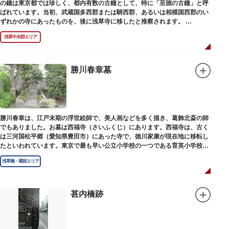
の鐘は東京都では珍しく、都内有数の古鐘として、特に「至徳の古鐘」と呼
ばれています。当初、武蔵国多西郡または騎西郡、あるいは相模国西郡のい
ずれかの寺にあったものを、後に浅草寺に移したと推察されます。
現在は、五重塔北側の絵馬堂内に保管されています。絵馬堂は通常非公開と
浅草中央部エリア
なっていますが、不定期で行われる「伝法院庭園拝観と絵馬展」が開催され
る際は、展示されている至徳の古鐘を見ることができます。
勝川春章墓
勝川春章は、江戸末期の浮世絵師で、美人画などを多く描き、葛飾北斎の師
でもありました。お墓は西福寺（さいふくじ）にあります。西福寺は、古く
は三河国松平郷（愛知県豊田市）にあった寺で、徳川家康が現在地に移転し
たといわれています。東京で最も早い公立小学校の一つである育英小学校の
発祥の地としても知られています。
浅草橋・蔵前エリア
甚内橋跡