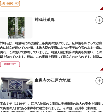
江戸千家を広める拠点となりました。
上野・御徒町エリア
対鴎荘蹟碑
対鴎荘は、明治時代の政治家三条実美の別邸でした。征韓論をめぐって政府
内に対立が続いていた頃、太政大臣の要職にあった実美は心労のあまり病に
倒れ、この別邸で静養していました。明治天皇は病床の実美を気遣い、この
邸を訪れています。碑は、この事績を顕彰して建立されたものです。対鴎荘
は、多摩市連光寺に移築されました。
奥浅草エリア
東禅寺の江戸六地蔵
宝永７年（1710年）、江戸六地蔵の２番目に奥州街道の旅人の安全を祈願し
て街道の入口にある東禅寺に建立されました。その他、品川寺（東海道）、