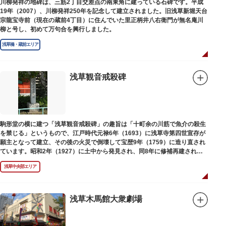
川柳発祥の地碑は、三筋2丁目交差点の南東角に建っている石碑です。平成
19年（2007）、川柳発祥250年を記念して建立されました。旧浅草新堀天台
宗龍宝寺前（現在の蔵前4丁目）に住んでいた里正柄井八右衛門が無名庵川
柳と号し、初めて万句合を興行しました。
浅草橋・蔵前エリア
浅草観音戒殺碑
駒形堂の横に建つ「浅草観音戒殺碑」の趣旨は「十町余の川筋で魚介の殺生
を禁じる」というもので、江戸時代元禄6年（1693）に浅草寺第四世宣存が
願主となって建立、その後の火災で倒壊して宝歴9年（1759）に造り直され
ています。昭和2年（1927）に土中から発見され、同8年に修補再建された
碑がどちらのものであるかは不明です。
浅草中央部エリア
浅草木馬館大衆劇場