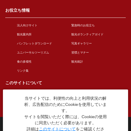
お役立ち情報
法人向けサイト
緊急時のお役立ち
観光案内所
観光ボランティアガイド
パンフレットダウンロード
写真ギャラリー
ユニバーサルツーリズム
習慣とマナー
食の多様性
観光統計
リンク集
このサイトについて
当サイトでは、利便性の向上と利用状況の解
このサイトについて
広告掲載について
析、広告配信のためにCookieを使用していま
お問い合わせ
す。
サイトを閲覧いただく際には、Cookieの使用
に同意いただく必要があります。
台東区役所観光課
詳細は
このサイトについて
をご確認くださ
〒110-8615 東京都台東区東上野4丁目5番6号