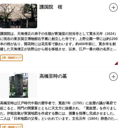
護国院 桜
護国院は、天海僧正の弟子の生順が釈迦堂の別当寺として寛永元年（1624）
に現在の東京国立博物館右手裏に創立した寺です。上野公園一帯には約1200
本の桜があり、開花時には花見客で賑わいます。約400年前に、寛永寺を創
建した天海僧正が吉野山から桜を移植させ、以来、江戸一番の桜の名所とし
て今日に及んでいます。
上野・御徒町エリア
高橋至時の墓
高橋至時は江戸時代中期の暦学者で、寛政7年（1795）に改暦の議が幕府で
起こると、同門の間重富とともに天文方に抜擢され、「寛政歴」を作りまし
た。伊能忠敬が実測地図を作成する際には、測量を指導し完成させました。
二人は「日本地図の父母」といわれています。文化元年（1804）肺患のため
没しました。お墓は源空寺（げんくうじ）にあります。
上野・御徒町エリア