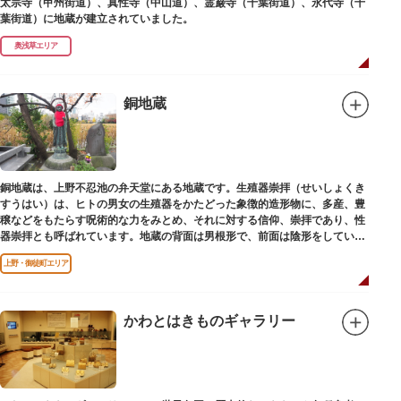
太宗寺（甲州街道）、真性寺（中山道）、霊巌寺（千葉街道）、永代寺（千
葉街道）に地蔵が建立されていました。
奥浅草エリア
銅地蔵
銅地蔵は、上野不忍池の弁天堂にある地蔵です。生殖器崇拝（せいしょくき
すうはい）は、ヒトの男女の生殖器をかたどった象徴的造形物に、多産、豊
穣などをもたらす呪術的な力をみとめ、それに対する信仰、崇拝であり、性
器崇拝とも呼ばれています。地蔵の背面は男根形で、前面は陰形をしていま
す。
上野・御徒町エリア
かわとはきものギャラリー