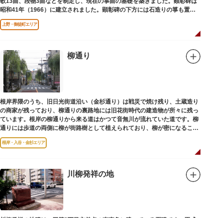
歌13曲、段物3曲などを制定し、現在の箏曲の基礎を築きました。顕彰碑は
昭和41年（1966）に建立されました。顕彰碑の下方には石造りの箏も置か
れています。
上野・御徒町エリア
柳通り
根岸界隈のうち、旧日光街道沿い（金杉通り）は戦災で焼け残り、土蔵造り
の商家が残っており、柳通りの裏路地には旧花街時代の建造物が所々に残っ
ています。根岸の柳通りから来る道はかつて音無川が流れていた道です。柳
通りには歩道の両側に柳が街路樹として植えられており、柳が密になるこの
通りがかつて花街のあった界隈です。
根岸・入谷・金杉エリア
川柳発祥の地