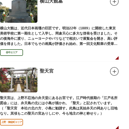
横山大観墓
設置年月日:令和3年3月10日
横山大観は、近代日本画壇の巨匠です。明治22年（1889）に開校した東京
美術学校に第一期生として入学し、岡倉天心に多大な啓発を受けました。そ
の後海外に渡り、ニューヨークやパリなどで相次いで展覧会を開き、高い評
価を得ました。日本でもその画風が評価され始め、第一回文化勲章の受章者
となりました。お墓は谷中霊園にあります。
谷中エリア
聖天宮
聖天宮は、上野不忍池の弁天堂にあるお宮です。江戸時代後期の「江戸名所
図会」には、弁天島の北には小島が描かれ、「聖天」と記されています。
（「聖天宮 本社の北の方、小島に勧請す。此島は其始弁天の祠ありし旧地
なり。其頃もこの聖天の宮ありしにや、今も地主の神と称せり」）
上野・御徒町エリア