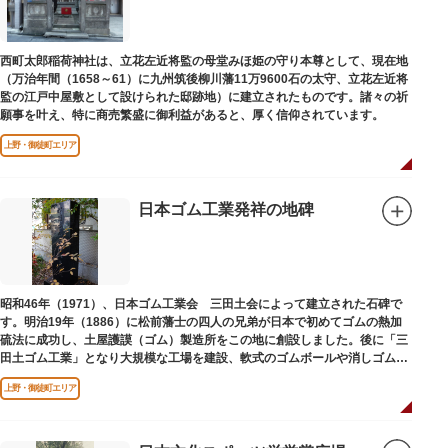
西町太郎稲荷神社は、立花左近将監の母堂みほ姫の守り本尊として、現在地
（万治年間（1658～61）に九州筑後柳川藩11万9600石の太守、立花左近将
監の江戸中屋敷として設けられた邸跡地）に建立されたものです。諸々の祈
願事を叶え、特に商売繁盛に御利益があると、厚く信仰されています。
上野・御徒町エリア
日本ゴム工業発祥の地碑
昭和46年（1971）、日本ゴム工業会 三田土会によって建立された石碑で
す。明治19年（1886）に松前藩士の四人の兄弟が日本で初めてゴムの熱加
硫法に成功し、土屋護謨（ゴム）製造所をこの地に創設しました。後に「三
田土ゴム工業」となり大規模な工場を建設、軟式のゴムボールや消しゴムな
ど新しいゴム製品を次々に開発しました。
上野・御徒町エリア