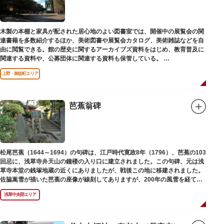
木製の本棚と家具が配された居心地のよい図書室では、開催中の展覧会の関
連書籍を多数紹介するほか、美術図書や展覧会カタログ、美術雑誌などを自
由に閲覧できる。館の歴史に関するアーカイブズ資料をはじめ、教育普及に
関連する資料や、公募団体に関連する資料も保管している。
（画像提供：東京都美術館）
上野・御徒町エリア
芭蕉翁碑
松尾芭蕉（1644～1694）の句碑は、江戸時代寛政8年（1796）、芭蕉の103
回忌に、浅草寺弁天山の鐘楼の入り口に建立されました。この句碑、元は浅
草寺本堂の銭塚地蔵の近くにありましたが、戦後この地に移建されました。
佐脇嵩雪が描いた芭蕉の座像が線刻してありますが、200年の風雪を経て、
碑石も欠損し、碑面の判読も困難となっています。
浅草中央部エリア