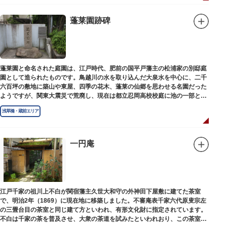
蓬莱園跡碑
蓬莱園と命名された庭園は、江戸時代、肥前の国平戸藩主の松浦家の別邸庭
園として造られたものです。鳥越川の水を取り込んだ大泉水を中心に、二千
六百坪の敷地に築山や東屋、四季の花木、蓬莱の仙郷を思わせる名園だった
ようですが、関東大震災で荒廃し、現在は都立忍岡高校校庭に池の一部と都
指定の天然記念物の大イチョウを残すのみです。
浅草橋・蔵前エリア
一円庵
江戸千家の祖川上不白が関宿藩主久世大和守の外神田下屋敷に建てた茶室
で、明治2年（1869）に現在地に移築しました。不審庵表千家六代原叟宗左
の三畳台目の茶室と同じ建て方といわれ、有形文化財に指定されています。
不白は千家の茶を普及させ、大衆の茶道を試みたといわれおり、この茶室は