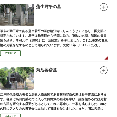
蒲生君平の墓
幕末の勤王家である蒲生君平の墓は臨江寺（りんこうじ）にあり、国史跡に
指定されています。君平は幼児期から学問に励み、寛政の末期、諸国の天皇
陵を歩き、享和元年（1801）に「三陵志」を著しました。これは幕末の尊皇
論の先駆をなすものとして知られています。文化10年（1813）に没し、高
山彦三郎や林子平と共に「寛政三奇人」の一人にあげられています。
谷中エリア
菊池容斎墓
江戸時代後期の著名な歴史人物画家である菊池容斎の墓は谷中霊園にありま
す。容斎は高田円乗の門に入って狩野派の画法を学び、絵を極めるには先哲
の古跡を研究する必要があるとしてこれに専念し、一家を成しました。88才
の時にアメリカの博覧会に出品して賞牌を受けました。また、明治天皇に
「日本画史」の称を賜りました。
谷中エリア