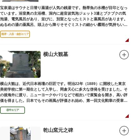
宝泉湯はサウナと日替り薬湯が人気の銭湯です。熱帯魚の水槽が目印となっ
ています。浴室奥の主浴槽、深内に超音波気泡ジェット3連とブクブクの気
泡湯、電気風呂があり、並びに、別室となったミストと薬風呂があります。
ぬるめの湯の薬風呂、頭上から降りそそぐミストの細かい霧雨が気持ちいい
と評判です。
根岸・入谷・金杉エリア
横山大観墓
横山大観は、近代日本画壇の巨匠です。明治22年（1889）に開校した東京
美術学校に第一期生として入学し、岡倉天心に多大な啓発を受けました。そ
の後海外に渡り、ニューヨークやパリなどで相次いで展覧会を開き、高い評
価を得ました。日本でもその画風が評価され始め、第一回文化勲章の受章者
となりました。お墓は谷中霊園にあります。
谷中エリア
乾山窯元之碑