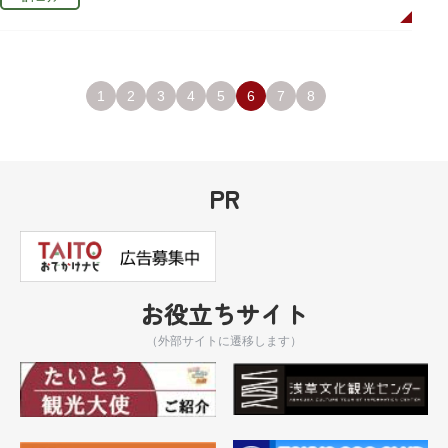
1
2
3
4
5
6
7
8
PR
お役立ちサイト
（外部サイトに遷移します）