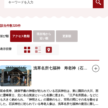
該当件数320件
現在地から
並び順
アクセス数順
更新順
近い順
表示切替
浅草名所七福神 寿老神（石浜神社）
延命長寿、諸病平癒の神様が祀られている石浜神社は、東に隅田の大川、西
に霊峰富士、北に名山筑波といった名勝に恵まれ、「江戸名所図会」などに
も大きく納められ、「神明さん」の通称のもと、市民の間にその名を馳せま
した。石浜神社に祀られている寿老人像は、浅草名所七福神の復活に際し、