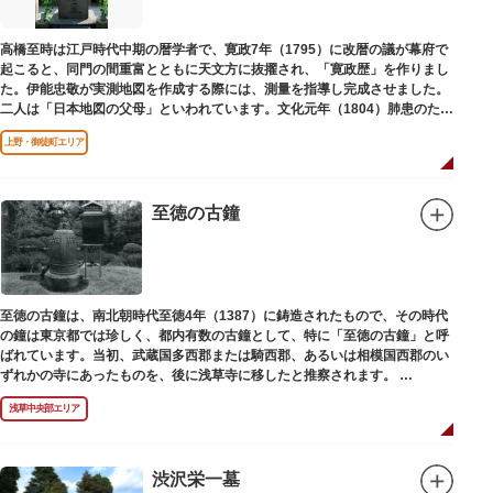
高橋至時は江戸時代中期の暦学者で、寛政7年（1795）に改暦の議が幕府で
起こると、同門の間重富とともに天文方に抜擢され、「寛政歴」を作りまし
た。伊能忠敬が実測地図を作成する際には、測量を指導し完成させました。
二人は「日本地図の父母」といわれています。文化元年（1804）肺患のため
没しました。お墓は源空寺（げんくうじ）にあります。
上野・御徒町エリア
至徳の古鐘
至徳の古鐘は、南北朝時代至徳4年（1387）に鋳造されたもので、その時代
の鐘は東京都では珍しく、都内有数の古鐘として、特に「至徳の古鐘」と呼
ばれています。当初、武蔵国多西郡または騎西郡、あるいは相模国西郡のい
ずれかの寺にあったものを、後に浅草寺に移したと推察されます。
現在は、五重塔北側の絵馬堂内に保管されています。絵馬堂は通常非公開と
浅草中央部エリア
なっていますが、不定期で行われる「伝法院庭園拝観と絵馬展」が開催され
る際は、展示されている至徳の古鐘を見ることができます。
渋沢栄一墓