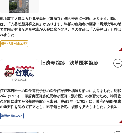
乾山窯元之碑は入谷鬼子母神（真源寺）側の交差点一郭にあります。隣に
は、「入谷朝顔発祥之碑」があります。琳派の創始者の画家・尾形光琳の弟
で作陶が有名な尾形乾山が入谷に窯を開き、その作品は「入谷乾山」と呼ば
れました。
根岸・入谷・金杉エリア
旧躋寿館跡 浅草医学館跡
江戸幕府唯一の医学専門学校の医学館が清洲橋通り沿いにありました。明和
2年（1765）、幕府奥医師多紀元孝が医師（漢方医）の教育のため、神田佐
久間町に建てた私塾躋寿館から出発、寛政3年（1791）に、幕府が医師養成
の重要性を認めて官立とし、医学館と改称、規模を拡大しました。文化3年
（1806）、大火に遭い焼失しましたが、同年に旧向柳原一丁目に移転、再建
浅草橋・蔵前エリア
されました。
敷地は約7千平方メートル、代々多紀家がその監督に当たり、天保14年
（1843）には寄宿舎を設けて全寮制とし、広く一般からも入学を許可し、子