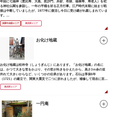
年始に七福神（恵比寿、大黒、毘沙門、弁財、布袋、福禄寿、寿老人）を祀
る神社仏閣を参詣し、一年の平穏を祈る正月行事。江戸時代末期に始まり戦
後は中断していましたが、1977年に復活し今日に受け継がれ親しまれていま
す。
浅草中央部エリア
奥浅草エリア
浅草名所七福神の特徴は福禄寿、寿老人が2社ずつあり、巡る社寺が9ヶ所あ
るところ。九は数の究み、鳩と言う字にも使われていて、鳩は「集まる」と
いう縁起の良い意味を持つ故事に由来しているそうです。福笹に各社寺の福
絵馬をつけ、色紙・福絵に御朱印をいただきながら巡拝しましょう。
お化け地蔵
江戸文化発祥の地といわれる浅草には、観音様の境内を中心として広く各所
に名所・旧跡があります。七福神をめぐる途中、これらの名跡も訪ねながら
江戸文化の面影を偲んでみてはいかがでしょうか。
御利益にあやかりながらの散策は、福徳と心の安らぎを与えてくれることで
お化け地蔵は松吟寺（しょうぎんじ）にあります。「お化け地蔵」の名に
しょう。
は、かつて大きな笠をかぶり、その笠が向きをかえたから、高さ3ｍ余の並
外れて大きいからなど、いくつかの伝承があります。石仏は享保6年
（1721）の建立で、関東大震災で二つに折れましたが、補修して現在に至っ
ています。常夜灯は、寛政2年（1790）に建てられました。
奥浅草エリア
一円庵