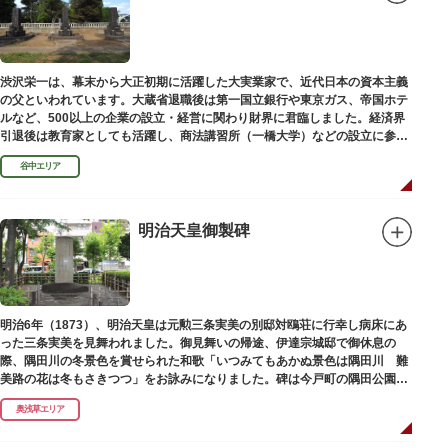
渋沢栄一は、幕末から大正初期に活躍した大実業家で、近代日本の資本主義
の父といわれています。大蔵省退職後は第一国立銀行や東京ガス、帝国ホテ
ルなど、500以上の企業の設立・経営に関わり財界に君臨しました。経済界
引退後は教育家としても活躍し、商法講習所（一橋大学）などの設立に参画
しました。お墓は谷中霊園にあります。
谷中エリア
明治天皇御製碑
明治6年（1873）、明治天皇は元勲三条実美の別邸対鴎荘に行幸し病床にあ
った三条実美を見舞われました。御見舞いの帰途、伊達宗城邸で御休息の
際、隅田川の冬景色を賞せられた和歌「いつみてもあかぬ景色は隅田川 難
美路の花は冬もさきつつ」をお詠みになりました。碑は今戸町の隅田公園内
にあります。
奥浅草エリア