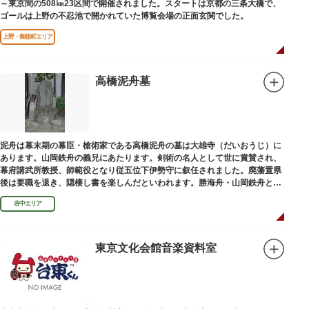
～東京間の508㎞23区間で開催されました。スタートは京都の三条大橋で、
ゴールは上野の不忍池で開かれていた博覧会場の正面玄関でした。
上野・御徒町エリア
高橋泥舟墓
泥舟は幕末期の幕臣・槍術家である高橋泥舟の墓は大雄寺（だいおうじ）に
あります。山岡鉄舟の義兄にあたります。剣術の名人として世に賞賛され、
幕府講武所教授、師範役となり従五位下伊勢守に叙任されました。廃藩置県
後は要職を退き、隠棲し書を楽しんだといわれます。勝海舟・山岡鉄舟と共
に幕末の三舟といわれています。
谷中エリア
東京文化会館音楽資料室