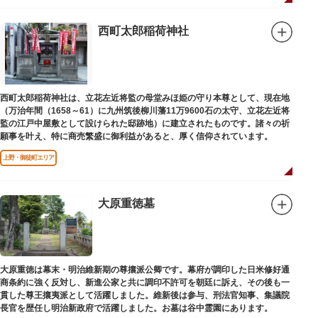
西町太郎稲荷神社
西町太郎稲荷神社は、立花左近将監の母堂みほ姫の守り本尊として、現在地
（万治年間（1658～61）に九州筑後柳川藩11万9600石の太守、立花左近将
監の江戸中屋敷として設けられた邸跡地）に建立されたものです。諸々の祈
願事を叶え、特に商売繁盛に御利益があると、厚く信仰されています。
上野・御徒町エリア
大原重徳墓
大原重徳は幕末・明治維新期の尊攘派公卿です。幕府が調印した日米修好通
商条約に強く反対し、新進公家と共に調印不許可を朝廷に訴え、その後も一
貫した尊王攘夷派として活躍しました。維新後は参与、刑法官知事、集議院
長官を歴任し明治新政府で活躍しました。お墓は谷中霊園にあります。