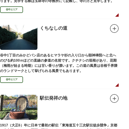
ります。見学する際は玉林寺の寺務所にて記帳し、寺の方と見学します。
谷中エリア
くちなしの道
谷中1丁目のみかどパン店のあるヒマラヤ杉の入り口から頤神禅院へと北へ
のびる約100ｍほどの直線の参道の名前です。クチナシの垣根があり、花期
（梅雨が始まる時期）には甘い香りが漂います。この道の風景は谷根千界隈
のランドマークとして挙げられる風景でもあります。
谷中エリア
駅伝発祥の地
1917（大正6）年に日本で最初の駅伝「東海道五十三次駅伝徒歩競争」京都