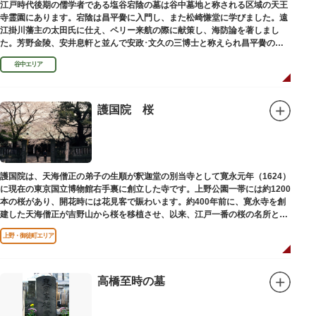
江戸時代後期の儒学者である塩谷宕陰の墓は谷中墓地と称される区域の天王
寺霊園にあります。宕陰は昌平黌に入門し、また松崎慊堂に学びました。遠
江掛川藩主の太田氏に仕え、ペリー来航の際に献策し、海防論を著しまし
た。芳野金陵、安井息軒と並んで安政･文久の三博士と称えられ昌平黌の教
授として多くの文人を育て、慶応3年 （1867）に没しました。
谷中エリア
護国院 桜
護国院は、天海僧正の弟子の生順が釈迦堂の別当寺として寛永元年（1624）
に現在の東京国立博物館右手裏に創立した寺です。上野公園一帯には約1200
本の桜があり、開花時には花見客で賑わいます。約400年前に、寛永寺を創
建した天海僧正が吉野山から桜を移植させ、以来、江戸一番の桜の名所とし
て今日に及んでいます。
上野・御徒町エリア
高橋至時の墓