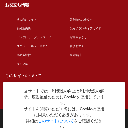
お役立ち情報
法人向けサイト
緊急時のお役立ち
観光案内所
観光ボランティアガイド
パンフレットダウンロード
写真ギャラリー
ユニバーサルツーリズム
習慣とマナー
食の多様性
観光統計
リンク集
このサイトについて
当サイトでは、利便性の向上と利用状況の解
このサイトについて
広告掲載について
析、広告配信のためにCookieを使用していま
お問い合わせ
す。
サイトを閲覧いただく際には、Cookieの使用
に同意いただく必要があります。
台東区役所観光課
詳細は
このサイトについて
をご確認くださ
〒110-8615 東京都台東区東上野4丁目5番6号
い。
TEL：03-5246-1151