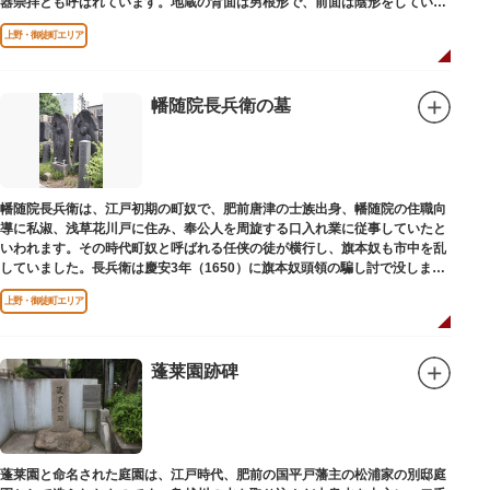
器崇拝とも呼ばれています。地蔵の背面は男根形で、前面は陰形をしていま
す。
上野・御徒町エリア
幡随院長兵衛の墓
幡随院長兵衛は、江戸初期の町奴で、肥前唐津の士族出身、幡随院の住職向
導に私淑、浅草花川戸に住み、奉公人を周旋する口入れ業に従事していたと
いわれます。その時代町奴と呼ばれる任侠の徒が横行し、旗本奴も市中を乱
していました。長兵衛は慶安3年（1650）に旗本奴頭領の騙し討で没しまし
た。お墓は源空寺（げんくうじ）にあります。
上野・御徒町エリア
蓬莱園跡碑
蓬莱園と命名された庭園は、江戸時代、肥前の国平戸藩主の松浦家の別邸庭