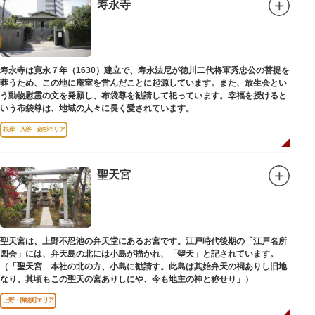
弟育成をはかるなど、江戸時代後期から明治維新に至る日本の医学振興に貢
寿永寺
献しました。
※現在、この場所に「旧躋寿館跡 浅草医学館跡」に関する案内板や説明版
等は設置されておりません。
寿永寺は寛永７年（1630）建立で、寿永法尼が徳川二代将軍秀忠公の菩提を
葬うため、この地に庵室を営んだことに起源しています。また、放生会とい
う動物慰霊の文を発願し、布袋尊を勧請して祀っています。幸福を授けると
いう布袋尊は、地域の人々に長く愛されています。
根岸・入谷・金杉エリア
聖天宮
聖天宮は、上野不忍池の弁天堂にあるお宮です。江戸時代後期の「江戸名所
図会」には、弁天島の北には小島が描かれ、「聖天」と記されています。
（「聖天宮 本社の北の方、小島に勧請す。此島は其始弁天の祠ありし旧地
なり。其頃もこの聖天の宮ありしにや、今も地主の神と称せり」）
上野・御徒町エリア