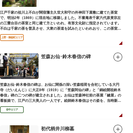
江戸千家の祖川上不白が関宿藩主久世大和守の外神田下屋敷に建てた茶室
で、明治2年（1869）に現在地に移築しました。不審庵表千家六代原叟宗左
の三畳台目の茶室と同じ建て方といわれ、有形文化財に指定されています。
不白は千家の茶を普及させ、大衆の茶道を試みたといわれおり、この茶室は
江戸千家を広める拠点となりました。
上野・御徒町エリア
笠森お仙･鈴木春信の碑
笠森お仙･鈴木春信の碑は、お仙に関係の深い笠森稲荷を合祀している大円
寺（だいえんじ）に大正8年（1919）に「笠森阿仙の碑」と「錦絵開祖鈴木
春信」碑の二つの碑が建立されました。お仙は笠森神社前の茶屋「鍵屋」の
看板娘で、江戸の三大美人の一人です。絵師鈴木春信はその姿を、当時新し
い絵画様式である多色刷り版画「錦絵」に描きました。
谷中エリア
初代柄井川柳墓