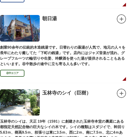
朝日湯
創業90余年の伝統的木造銭湯です。日替わりの薬湯が人気で、地元の人々を
長年にわたり癒してた「下町の銭湯」です。店内にはジャズ音楽が流れ、グ
レープフルーツの輪切りや生姜、吟醸酒を使った湯が提供されることもある
といいます。谷中散歩の途中に立ち寄る人も多いです。
谷中エリア
玉林寺のシイ（巨樹）
玉林寺のシイは、天正 19年（1591）に創建された玉林寺本堂の裏庭にある
都指定天然記念物の巨大なシイの木です。シイの種類はスダジイで、幹回り
5.63ｍ、樹高9.5ｍ、枝張りは東に3.5ｍ、西に2ｍ、南に7.5ｍ、北に4ｍあ