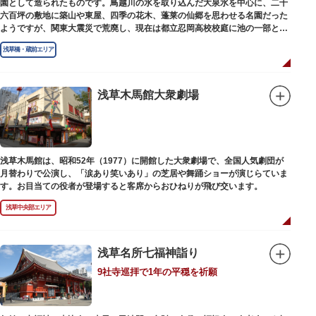
園として造られたものです。鳥越川の水を取り込んだ大泉水を中心に、二千
六百坪の敷地に築山や東屋、四季の花木、蓬莱の仙郷を思わせる名園だった
ようですが、関東大震災で荒廃し、現在は都立忍岡高校校庭に池の一部と都
指定の天然記念物の大イチョウを残すのみです。
浅草橋・蔵前エリア
浅草木馬館大衆劇場
浅草木馬館は、昭和52年（1977）に開館した大衆劇場で、全国人気劇団が
月替わりで公演し、「涙あり笑いあり」の芝居や舞踊ショーが演じらていま
す。お目当ての役者が登場すると客席からおひねりが飛び交います。
浅草中央部エリア
浅草名所七福神詣り
9社寺巡拝で1年の平穏を祈願