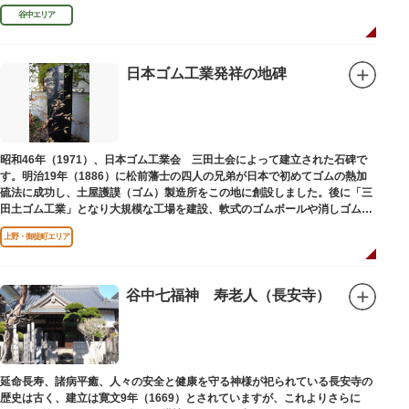
谷中エリア
日本ゴム工業発祥の地碑
昭和46年（1971）、日本ゴム工業会 三田土会によって建立された石碑で
す。明治19年（1886）に松前藩士の四人の兄弟が日本で初めてゴムの熱加
硫法に成功し、土屋護謨（ゴム）製造所をこの地に創設しました。後に「三
田土ゴム工業」となり大規模な工場を建設、軟式のゴムボールや消しゴムな
ど新しいゴム製品を次々に開発しました。
上野・御徒町エリア
谷中七福神 寿老人（長安寺）
延命長寿、諸病平癒、人々の安全と健康を守る神様が祀られている長安寺の
歴史は古く、建立は寛文9年（1669）とされていますが、これよりさらに