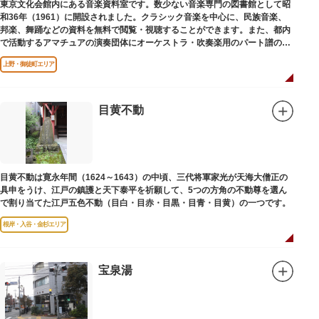
東京文化会館内にある音楽資料室です。数少ない音楽専門の図書館として昭
和36年（1961）に開設されました。クラシック音楽を中心に、民族音楽、
邦楽、舞踊などの資料を無料で閲覧・視聴することができます。また、都内
で活動するアマチュアの演奏団体にオーケストラ・吹奏楽用のパート譜の館
外貸出も行っています。
上野・御徒町エリア
目黄不動
目黄不動は寛永年間（1624～1643）の中頃、三代将軍家光が天海大僧正の
具申をうけ、江戸の鎮護と天下泰平を祈願して、5つの方角の不動尊を選ん
で割り当てた江戸五色不動（目白・目赤・目黒・目青・目黄）の一つです。
根岸・入谷・金杉エリア
宝泉湯