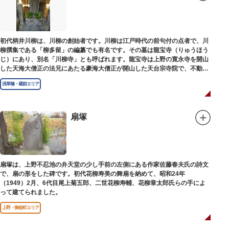
初代柄井川柳は、川柳の創始者です。川柳は江戸時代の前句付の点者で、川
柳撰集である「柳多留」の編纂でも有名です。その墓は龍宝寺（りゅうほう
じ）にあり、別名「川柳寺」とも呼ばれます。龍宝寺は上野の寛永寺を開山
した天海大僧正の法兄にあたる豪海大僧正が開山した天台宗寺院で、不動明
王の梵字を刻んだ板碑が境内に残っています。
浅草橋・蔵前エリア
扇塚
扇塚は、上野不忍池の弁天堂の少し手前の左側にある作家佐藤春夫氏の詩文
で、扇の形をした碑です。初代花柳寿美の舞扇を納めて、昭和24年
（1949）2月、6代目尾上菊五郎、二世花柳寿輔、花柳章太郎氏らの手によ
って建てられました。
上野・御徒町エリア