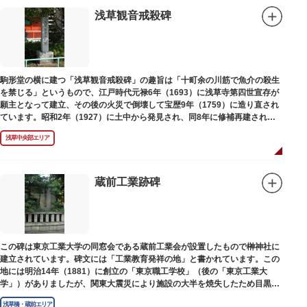
浅草観音戒殺碑
駒形堂の横に建つ「浅草観音戒殺碑」の趣旨は「十町余の川筋で魚介の殺生
を禁じる」というもので、江戸時代元禄6年（1693）に浅草寺第四世宣存が
願主となって建立、その後の火災で倒壊して宝歴9年（1759）に造り直され
ています。昭和2年（1927）に土中から発見され、同8年に修補再建された
碑がどちらのものであるかは不明です。
浅草中央部エリア
蔵前工業跡碑
この碑は東京工業大学の同窓会である蔵前工業会が設置したもので榊神社に
建立されています。碑文には「工業教育発祥の地」と書かれています。この
地には明治14年（1881）に創立の「東京職工学校」（後の「東京工業大
学」）がありましたが、関東大震災により施設の大半を焼失したため目黒に
移転しました。
浅草橋・蔵前エリア