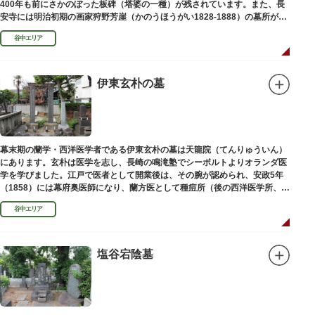
400年も前にさかのぼった板碑（塔婆の一種）が残されています。また、長
安寺には明治初期の画家狩野芳崖（かのうほうがい1828-1888）の墓所があ
ります。
谷中エリア
伊東玄朴の墓
幕末期の蘭学・西洋医学者である伊東玄朴の墓は天龍院（てんりゅういん）
にあります。玄朴は医学を志し、長崎の鳴滝塾でシーボルトよりオランダ医
学を学びました。江戸で医者として開業後は、その腕が認められ、安政5年
（1858）には幕府奥医師になり、蘭方医として種痘所（後の西洋医学所、現
東京大学医学部）の開設などに尽力し、明治4年（1871）72歳で没しまし
谷中エリア
た。
塩谷宕陰墓