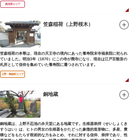
延命長寿の神として奉安されたものです。
奥浅草エリア
笠森稲荷（上野桜木）
笠森稲荷の本尊は、現在の天王寺の境内にあった養寿院末寺福泉院に祀られ
ていました。明治3年（1870）にこの寺が廃寺になり、現在は江戸百観音の
札所として信仰を集めていた養寿院に遷つされています。
上野・御徒町エリア
銅地蔵
銅地蔵は、上野不忍池の弁天堂にある地蔵です。生殖器崇拝（せいしょくき
すうはい）は、ヒトの男女の生殖器をかたどった象徴的造形物に、多産、豊
穣などをもたらす呪術的な力をみとめ、それに対する信仰、崇拝であり、性