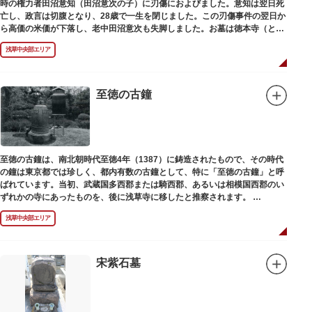
時の権力者田沼意知（田沼意次の子）に刃傷におよびました。意知は翌日死
亡し、政言は切腹となり、28歳で一生を閉じました。この刃傷事件の翌日か
ら高価の米価が下落し、老中田沼意次も失脚しました。お墓は徳本寺（とく
ほんじ）境内にあります。
浅草中央部エリア
至徳の古鐘
至徳の古鐘は、南北朝時代至徳4年（1387）に鋳造されたもので、その時代
の鐘は東京都では珍しく、都内有数の古鐘として、特に「至徳の古鐘」と呼
ばれています。当初、武蔵国多西郡または騎西郡、あるいは相模国西郡のい
ずれかの寺にあったものを、後に浅草寺に移したと推察されます。
現在は、五重塔北側の絵馬堂内に保管されています。絵馬堂は通常非公開と
浅草中央部エリア
なっていますが、不定期で行われる「伝法院庭園拝観と絵馬展」が開催され
る際は、展示されている至徳の古鐘を見ることができます。
宋紫石墓