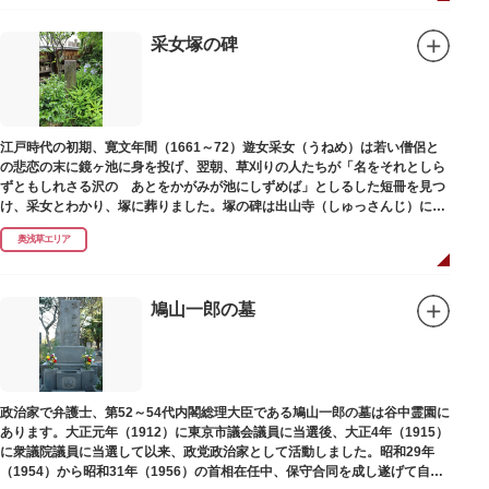
采女塚の碑
江戸時代の初期、寛文年間（1661～72）遊女采女（うねめ）は若い僧侶と
の悲恋の末に鏡ヶ池に身を投げ、翌朝、草刈りの人たちが「名をそれとしら
ずともしれさる沢の あとをかがみが池にしずめば」としるした短冊を見つ
け、采女とわかり、塚に葬りました。塚の碑は出山寺（しゅっさんじ）にあ
ります。
奥浅草エリア
鳩山一郎の墓
政治家で弁護士、第52～54代内閣総理大臣である鳩山一郎の墓は谷中霊園に
あります。大正元年（1912）に東京市議会議員に当選後、大正4年（1915）
に衆議院議員に当選して以来、政党政治家として活動しました。昭和29年
（1954）から昭和31年（1956）の首相在任中、保守合同を成し遂げて自由