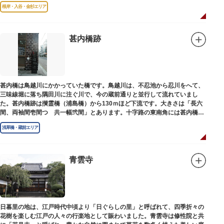
根岸・入谷・金杉エリア
甚内橋跡
甚内橋は鳥越川にかかっていた橋です。鳥越川は、不忍池から忍川をへて、
三味線堀に落ち隅田川に注ぐ川で、今の蔵前通りと並行して流れていまし
た。甚内橋跡は攅霊橋（浦島橋）から130ｍほど下流です。大きさは「長六
間、両袖間壱間つゞ共一幅弐間」とあります。十字路の東南角には甚内橋跡
の石碑があります。
浅草橋・蔵前エリア
青雲寺
日暮里の地は、江戸時代中頃より「日ぐらしの里」と呼ばれて、四季折々の
花樹を楽しむ江戸の人々の行楽地として賑わいました。青雲寺は修性院と共