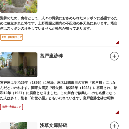
滋養のため、食材として、人々の胃袋におさめられたスッポンに感謝するた
めに建立された塔です。上野恩賜公園内の不忍池の弁天島にあります。塔自
体はスッポンの形をしていませんが輪郭が彫ってあります。
上野・御徒町エリア
宮戸座跡碑
宮戸座は明治29年（1896）に開場、座名は隅田川の古称「宮戸川」にちな
んだといわれます。関東大震災で焼失後、昭和3年（1928）に再建され、昭
和12年（1937）に廃座となりました。この舞台で修業し、のち名優になっ
た人は多く、別名「出世小屋」ともいわれています。宮戸座跡之碑は昭和53
年（1978）に建てられました。
浅草中央部エリア
浅草文庫跡碑