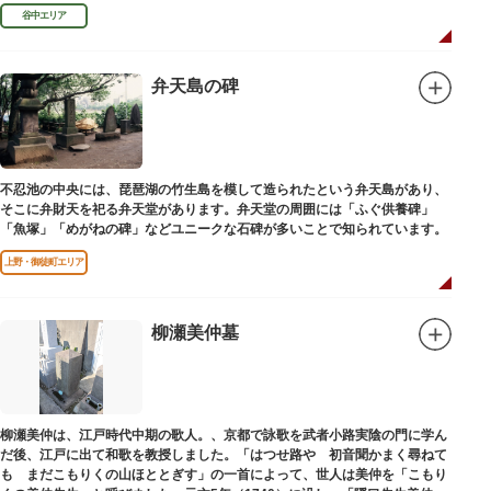
民主党の初代総裁となり、日本とソビエト連邦の国交回復を実現しました。
谷中エリア
弁天島の碑
不忍池の中央には、琵琶湖の竹生島を模して造られたという弁天島があり、
そこに弁財天を祀る弁天堂があります。弁天堂の周囲には「ふぐ供養碑」
「魚塚」「めがねの碑」などユニークな石碑が多いことで知られています。
上野・御徒町エリア
柳瀬美仲墓
柳瀬美仲は、江戸時代中期の歌人。、京都で詠歌を武者小路実陰の門に学ん
だ後、江戸に出て和歌を教授しました。「はつせ路や 初音聞かまく尋ねて
も まだこもりくの山ほととぎす」の一首によって、世人は美仲を「こもり