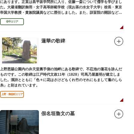
にあります。正直は昌平坂学問所に入り、佐藤一斎について儒学を学びまし
た。大蔵省翻訳御用・女子高等師範学校（現お茶の水女子大学）校長・東京
帝国大学教授・貴族院議員などに歴任しました。また、訓盲院の開設など女
子教育や障害者教育にも力を注ぎました。明治24（1891）病没しました。
谷中エリア
蓮華の歌碑
上野恩賜公園内の弁天堂裏手側の池畔にある歌碑で、不忍池の蓮花を詠んだ
ものです。この歌碑は江戸時代文政11年（1828）司馬乃屋嘉明が建立しま
した。漢詩とともに「色々に花はさけどもくれ竹のそれにもまして蓬のしら
糸」と刻まれています。
上野・御徒町エリア
假名垣魯文の墓