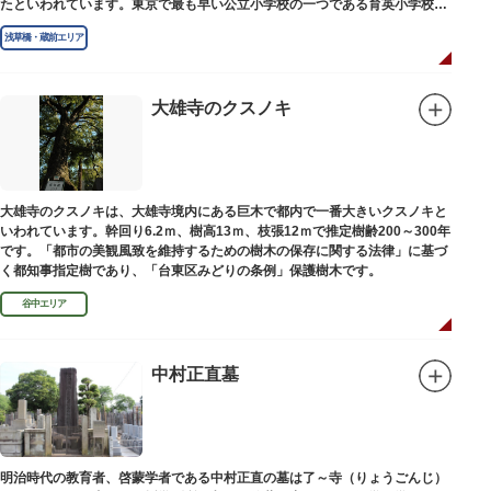
たといわれています。東京で最も早い公立小学校の一つである育英小学校の
発祥の地としても知られています。
浅草橋・蔵前エリア
大雄寺のクスノキ
大雄寺のクスノキは、大雄寺境内にある巨木で都内で一番大きいクスノキと
いわれています。幹回り6.2ｍ、樹高13ｍ、枝張12ｍで推定樹齢200～300年
です。「都市の美観風致を維持するための樹木の保存に関する法律」に基づ
く都知事指定樹であり、「台東区みどりの条例」保護樹木です。
谷中エリア
中村正直墓
明治時代の教育者、啓蒙学者である中村正直の墓は了～寺（りょうごんじ）