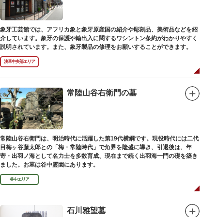
象牙工芸館では、アフリカ象と象牙原産国の紹介や彫刻品、美術品などを紹
介しています。象牙の保護や輸出入に関するワシントン条約がわかりやすく
説明されています。また、象牙製品の修理をお願いすることができます。
浅草中央部エリア
常陸山谷右衛門の墓
常陸山谷右衛門は、明治時代に活躍した第19代横綱です。現役時代には二代
目梅ヶ谷藤太郎との「梅・常陸時代」で角界を隆盛に導き、引退後は、年
寄・出羽ノ海として名力士を多数育成、現在まで続く出羽海一門の礎を築き
ました。お墓は谷中霊園にあります。
谷中エリア
石川雅望墓