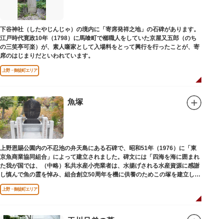
下谷神社（したやじんじゃ）の境内に「寄席発祥之地」の石碑があります。
江戸時代寛政10年（1798）に馬喰町で櫛職人をしていた京屋又五郎（のち
の三笑亭可楽）が、素人噺家として入場料をとって興行を行ったことが、寄
席のはじまりだといわれています。
上野・御徒町エリア
魚塚
上野恩賜公園内の不忍池の弁天島にある石碑で、昭和51年（1976）に「東
京魚商業協同組合」によって建立されました。碑文には「四海を海に囲まれ
た我が国では、（中略）私共水産小売業者は、水揚げされる水産資源に感謝
し慎んで魚の霊を悼み、組合創立50周年を機に供養のためこの塚を建立しま
す」とあります。
上野・御徒町エリア