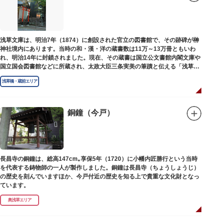
浅草文庫は、明治7年（1874）に創設された官立の図書館で、その跡碑が榊
神社境内にあります。当時の和・漢・洋の蔵書数は11万～13万冊ともいわ
れ、明治14年に封鎖されました。現在、その蔵書は国立公文書館内閣文庫や
国立国会図書館などに所蔵され、太政大臣三条実美の筆蹟と伝える「浅草文
庫」の朱印が押されています。
浅草橋・蔵前エリア
銅鐘（今戸）
長昌寺の銅鐘は、総高147cm｡享保5年（1720）に小幡内匠勝行という当時
を代表する鋳物師の一人が製作しました。銅鐘は長昌寺（ちょうしょうじ）
の歴史を刻んでいますほか、今戸付近の歴史を知る上で貴重な文化財となっ
ています。
奥浅草エリア