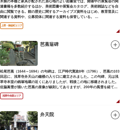
木製の本棚と家具が配された居心地のよい図書室では、開催中の展覧会の関
連書籍を多数紹介するほか、美術図書や展覧会カタログ、美術雑誌などを自
由に閲覧できる。館の歴史に関するアーカイブズ資料をはじめ、教育普及に
関連する資料や、公募団体に関連する資料も保管している。
（画像提供：東京都美術館）
上野・御徒町エリア
芭蕉翁碑
松尾芭蕉（1644～1694）の句碑は、江戸時代寛政8年（1796）、芭蕉の103
回忌に、浅草寺弁天山の鐘楼の入り口に建立されました。この句碑、元は浅
草寺本堂の銭塚地蔵の近くにありましたが、戦後この地に移建されました。
佐脇嵩雪が描いた芭蕉の座像が線刻してありますが、200年の風雪を経て、
碑石も欠損し、碑面の判読も困難となっています。
浅草中央部エリア
弁天院