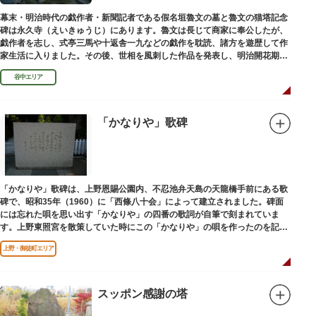
幕末・明治時代の戯作者・新聞記者である假名垣魯文の墓と魯文の猫塔記念
碑は永久寺（えいきゅうじ）にあります。魯文は長じて商家に奉公したが、
戯作者を志し、式亭三馬や十返舎一九などの戯作を耽読、諸方を遊歴して作
家生活に入りました。その後、世相を風刺した作品を発表し、明治開花期の
花形作家となりました。墓石には、聖観音を線刻した板碑がはめ込まれてい
谷中エリア
ます。
「かなりや」歌碑
「かなりや」歌碑は、上野恩賜公園内、不忍池弁天島の天龍橋手前にある歌
碑で、昭和35年（1960）に「西條八十会」によって建立されました。碑面
には忘れた唄を思い出す「かなりや」の四番の歌詞が自筆で刻まれていま
す。上野東照宮を散策していた時にこの「かなりや」の唄を作ったのを記念
してこの地に建てられました。
上野・御徒町エリア
スッポン感謝の塔