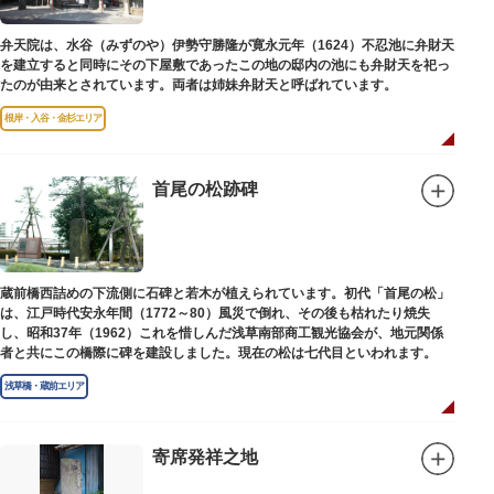
弁天院は、水谷（みずのや）伊勢守勝隆が寛永元年（1624）不忍池に弁財天
を建立すると同時にその下屋敷であったこの地の邸内の池にも弁財天を祀っ
たのが由来とされています。両者は姉妹弁財天と呼ばれています。
根岸・入谷・金杉エリア
首尾の松跡碑
蔵前橋西詰めの下流側に石碑と若木が植えられています。初代「首尾の松」
は、江戸時代安永年間（1772～80）風災で倒れ、その後も枯れたり焼失
し、昭和37年（1962）これを惜しんだ浅草南部商工観光協会が、地元関係
者と共にこの橋際に碑を建設しました。現在の松は七代目といわれます。
浅草橋・蔵前エリア
寄席発祥之地