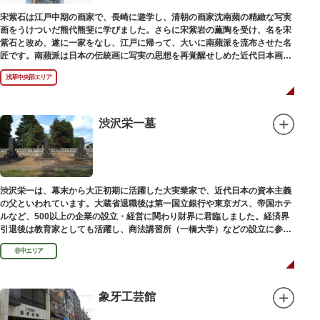
宋紫石は江戸中期の画家で、長崎に遊学し、清朝の画家沈南蘋の精緻な写実
画をうけついだ熊代熊斐に学びました。さらに宋紫岩の薫陶を受け、名を宋
紫石と改め、遂に一家をなし、江戸に帰って、大いに南蘋派を流布させた名
匠です。南蘋派は日本の伝統画に写実の思想を再覚醒せしめた近代日本画壇
の源流です。お墓は徳本寺（とくほんじ）境内にあります。
浅草中央部エリア
渋沢栄一墓
渋沢栄一は、幕末から大正初期に活躍した大実業家で、近代日本の資本主義
の父といわれています。大蔵省退職後は第一国立銀行や東京ガス、帝国ホテ
ルなど、500以上の企業の設立・経営に関わり財界に君臨しました。経済界
引退後は教育家としても活躍し、商法講習所（一橋大学）などの設立に参画
しました。お墓は谷中霊園にあります。
谷中エリア
象牙工芸館