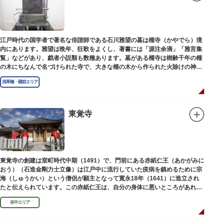
江戸時代の国学者で著名な俳諧師である石川雅望の墓は榧寺（かやでら）境
内にあります。雅望は晩年、狂歌をよくし、著書には「源注余滴」「雅言集
覧」などがあり、戯者小説類も数種あります。墓がある榧寺は樹齢千年の榧
の木にちなんで名づけられた寺で、大きな榧の木から作られた火除けの神、
秋葉権現で知られています。
浅草橋・蔵前エリア
東覚寺
東覚寺の創建は室町時代中期（1491）で、門前にある赤紙仁王（あかがみに
おう）（石造金剛力士立像）は江戸中に流行していた疫病を鎮めるために宗
海（しゅうかい）という僧侶が願主となって寛永18年（1641）に造立され
たと伝えられています。この赤紙仁王は、自分の身体に悪いところがあれ
ば、仁王像の同じところに赤紙を貼ると病気が治ると信仰されています。
谷中エリア