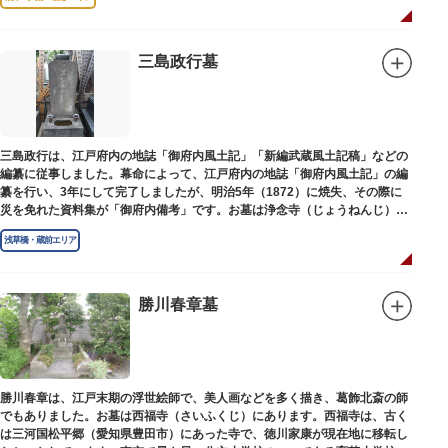
三島政行墓
三島政行は、江戸府内の地誌「御府内風土記」「新編武蔵風土記稿」などの
編纂に従事しました。幕命によって、江戸府内の地誌「御府内風土記」の編
纂を行い、3年にして完了しましたが、明治5年（1872）に焼失、その際に
災を免れた資料集が「御府内備考」です。お墓は浄念寺（じょうねんじ）境
内にあります。
浅草橋・蔵前エリア
勝川春章墓
勝川春章は、江戸末期の浮世絵師で、美人画などを多く描き、葛飾北斎の師
でもありました。お墓は西福寺（さいふくじ）にあります。西福寺は、古く
は三河国松平郷（愛知県豊田市）にあった寺で、徳川家康が現在地に移転し