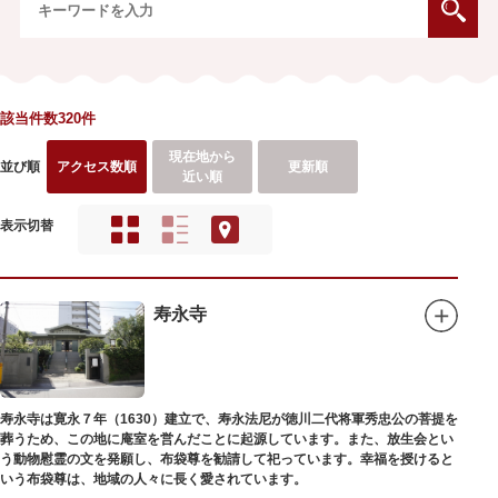
該当件数320件
現在地から
並び順
アクセス数順
更新順
近い順
表示切替
寿永寺
寿永寺は寛永７年（1630）建立で、寿永法尼が徳川二代将軍秀忠公の菩提を
葬うため、この地に庵室を営んだことに起源しています。また、放生会とい
う動物慰霊の文を発願し、布袋尊を勧請して祀っています。幸福を授けると
いう布袋尊は、地域の人々に長く愛されています。