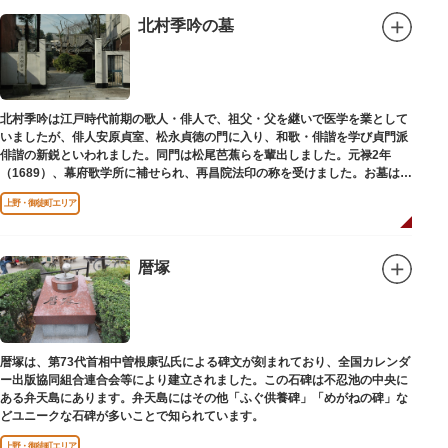
北村季吟の墓
北村季吟は江戸時代前期の歌人・俳人で、祖父・父を継いで医学を業として
いましたが、俳人安原貞室、松永貞徳の門に入り、和歌・俳諧を学び貞門派
俳諧の新鋭といわれました。同門は松尾芭蕉らを輩出しました。元禄2年
（1689）、幕府歌学所に補せられ、再昌院法印の称を受けました。お墓は正
慶寺（しょうけいじ）にあります。
上野・御徒町エリア
暦塚
暦塚は、第73代首相中曽根康弘氏による碑文が刻まれており、全国カレンダ
ー出版協同組合連合会等により建立されました。この石碑は不忍池の中央に
ある弁天島にあります。弁天島にはその他「ふぐ供養碑」「めがねの碑」な
どユニークな石碑が多いことで知られています。
上野・御徒町エリア