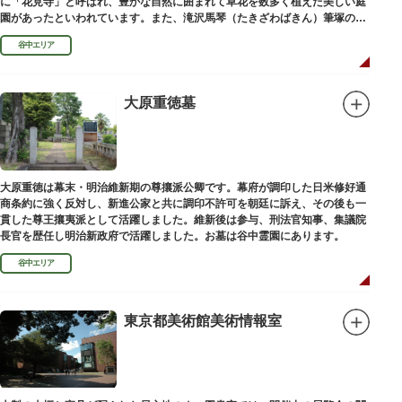
に「花見寺」と呼ばれ、豊かな自然に囲まれて草花を数多く植えた美しい庭
園があったといわれています。また、滝沢馬琴（たきざわばきん）筆塚の碑
があります。
谷中エリア
大原重徳墓
大原重徳は幕末・明治維新期の尊攘派公卿です。幕府が調印した日米修好通
商条約に強く反対し、新進公家と共に調印不許可を朝廷に訴え、その後も一
貫した尊王攘夷派として活躍しました。維新後は参与、刑法官知事、集議院
長官を歴任し明治新政府で活躍しました。お墓は谷中霊園にあります。
谷中エリア
東京都美術館美術情報室