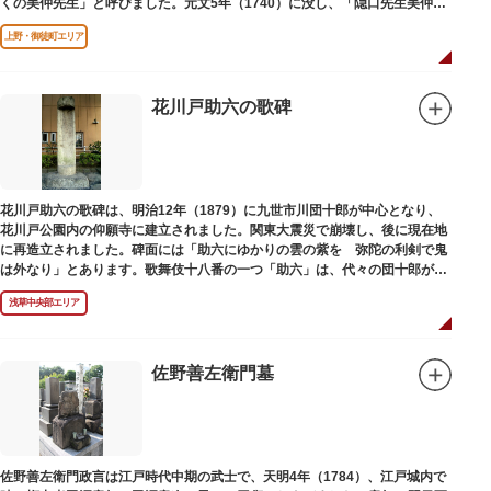
くの美仲先生」と呼びました。元文5年（1740）に没し、「隠口先生美仲甫
之墓」と刻まれた墓が教證寺（きょうしょうじ）にあります。
上野・御徒町エリア
花川戸助六の歌碑
花川戸助六の歌碑は、明治12年（1879）に九世市川団十郎が中心となり、
花川戸公園内の仰願寺に建立されました。関東大震災で崩壊し、後に現在地
に再造立されました。碑面には「助六にゆかりの雲の紫を 弥陀の利剣で鬼
は外なり」とあります。歌舞伎十八番の一つ「助六」は、代々の団十郎が伝
えていますが、助六の実像は不明です。
浅草中央部エリア
佐野善左衛門墓
佐野善左衛門政言は江戸時代中期の武士で、天明4年（1784）、江戸城内で