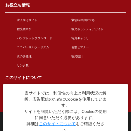
お役立ち情報
法人向けサイト
緊急時のお役立ち
観光案内所
観光ボランティアガイド
パンフレットダウンロード
写真ギャラリー
ユニバーサルツーリズム
習慣とマナー
食の多様性
観光統計
リンク集
このサイトについて
当サイトでは、利便性の向上と利用状況の解
このサイトについて
広告掲載について
析、広告配信のためにCookieを使用していま
お問い合わせ
す。
サイトを閲覧いただく際には、Cookieの使用
に同意いただく必要があります。
台東区役所観光課
詳細は
このサイトについて
をご確認くださ
〒110-8615 東京都台東区東上野4丁目5番6号
い。
TEL：03-5246-1151