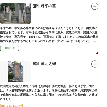
蒲生君平の墓
幕末の勤王家である蒲生君平の墓は臨江寺（りんこうじ）にあり、国史跡に
指定されています。君平は幼児期から学問に励み、寛政の末期、諸国の天皇
陵を歩き、享和元年（1801）に「三陵志」を著しました。これは幕末の尊皇
論の先駆をなすものとして知られています。文化10年（1813）に没し、高
山彦三郎や林子平と共に「寛政三奇人」の一人にあげられています。
谷中エリア
乾山窯元之碑
乾山窯元之碑は入谷鬼子母神（真源寺）側の交差点一郭にあります。隣に
は、「入谷朝顔発祥之碑」があります。琳派の創始者の画家・尾形光琳の弟
で作陶が有名な尾形乾山が入谷に窯を開き、その作品は「入谷乾山」と呼ば
れました。
根岸・入谷・金杉エリア