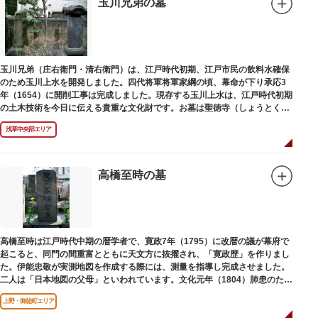
玉川兄弟の墓
玉川兄弟（庄右衛門・清右衛門）は、江戸時代初期、江戸市民の飲料水確保
のため玉川上水を開発しました。四代将軍将軍家綱の頃、幕命が下り承応3
年（1654）に開削工事は完成しました。現存する玉川上水は、江戸時代初期
の土木技術を今日に伝える貴重な文化財です。お墓は聖徳寺（しょうとく
じ）にあります。
浅草中央部エリア
高橋至時の墓
高橋至時は江戸時代中期の暦学者で、寛政7年（1795）に改暦の議が幕府で
起こると、同門の間重富とともに天文方に抜擢され、「寛政歴」を作りまし
た。伊能忠敬が実測地図を作成する際には、測量を指導し完成させました。
二人は「日本地図の父母」といわれています。文化元年（1804）肺患のため
没しました。お墓は源空寺（げんくうじ）にあります。
上野・御徒町エリア