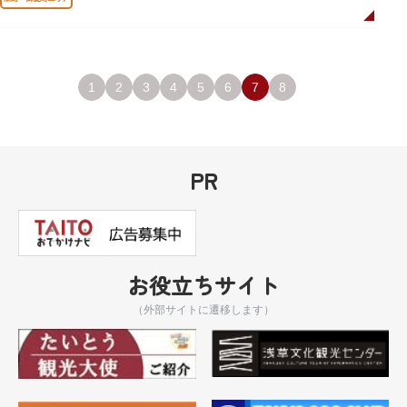
1
2
3
4
5
6
7
8
PR
お役立ちサイト
（外部サイトに遷移します）