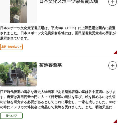
日本文化スポーツ栄誉賞広場
日本スポーツ文化賞栄誉広場は、平成8年（1996）に上野恩賜公園内に設置
されました。日本スポーツ文化賞栄誉広場には、国民栄誉賞受賞者の手形が
展示されています。
上野・御徒町エリア
菊池容斎墓
江戸時代後期の著名な歴史人物画家である菊池容斎の墓は谷中霊園にありま
す。容斎は高田円乗の門に入って狩野派の画法を学び、絵を極めるには先哲
の古跡を研究する必要があるとしてこれに専念し、一家を成しました。88才
の時にアメリカの博覧会に出品して賞牌を受けました。また、明治天皇に
「日本画史」の称を賜りました。
谷中エリア