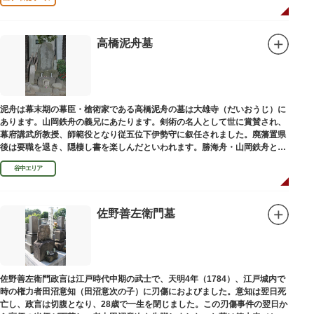
高橋泥舟墓
泥舟は幕末期の幕臣・槍術家である高橋泥舟の墓は大雄寺（だいおうじ）に
あります。山岡鉄舟の義兄にあたります。剣術の名人として世に賞賛され、
幕府講武所教授、師範役となり従五位下伊勢守に叙任されました。廃藩置県
後は要職を退き、隠棲し書を楽しんだといわれます。勝海舟・山岡鉄舟と共
に幕末の三舟といわれています。
谷中エリア
佐野善左衛門墓
佐野善左衛門政言は江戸時代中期の武士で、天明4年（1784）、江戸城内で
時の権力者田沼意知（田沼意次の子）に刃傷におよびました。意知は翌日死
亡し、政言は切腹となり、28歳で一生を閉じました。この刃傷事件の翌日か