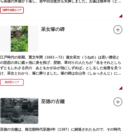
ら高価の米価が下落し、老中田沼意次も失脚しました。お墓は徳本寺（とく
ほんじ）境内にあります。
浅草中央部エリア
采女塚の碑
江戸時代の初期、寛文年間（1661～72）遊女采女（うねめ）は若い僧侶と
の悲恋の末に鏡ヶ池に身を投げ、翌朝、草刈りの人たちが「名をそれとしら
ずともしれさる沢の あとをかがみが池にしずめば」としるした短冊を見つ
け、采女とわかり、塚に葬りました。塚の碑は出山寺（しゅっさんじ）にあ
ります。
奥浅草エリア
至徳の古鐘
至徳の古鐘は、南北朝時代至徳4年（1387）に鋳造されたもので、その時代