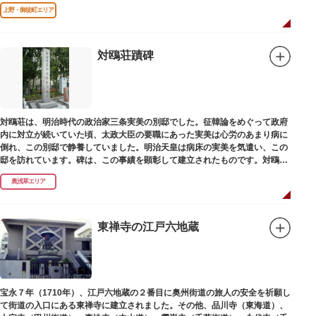
江戸千家を広める拠点となりました。
上野・御徒町エリア
対鴎荘蹟碑
対鴎荘は、明治時代の政治家三条実美の別邸でした。征韓論をめぐって政府
内に対立が続いていた頃、太政大臣の要職にあった実美は心労のあまり病に
倒れ、この別邸で静養していました。明治天皇は病床の実美を気遣い、この
邸を訪れています。碑は、この事績を顕彰して建立されたものです。対鴎荘
は、多摩市連光寺に移築されました。
奥浅草エリア
東禅寺の江戸六地蔵
宝永７年（1710年）、江戸六地蔵の２番目に奥州街道の旅人の安全を祈願し
て街道の入口にある東禅寺に建立されました。その他、品川寺（東海道）、