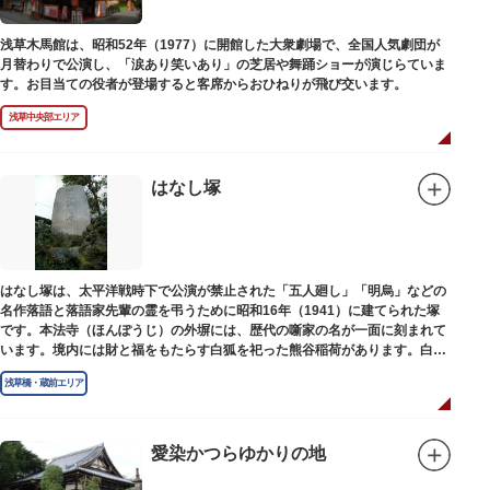
浅草木馬館は、昭和52年（1977）に開館した大衆劇場で、全国人気劇団が
月替わりで公演し、「涙あり笑いあり」の芝居や舞踊ショーが演じらていま
す。お目当ての役者が登場すると客席からおひねりが飛び交います。
浅草中央部エリア
はなし塚
はなし塚は、太平洋戦時下で公演が禁止された「五人廻し」「明烏」などの
名作落語と落語家先輩の霊を弔うために昭和16年（1941）に建てられた塚
です。本法寺（ほんぽうじ）の外塀には、歴代の噺家の名が一面に刻まれて
います。境内には財と福をもたらす白狐を祀った熊谷稲荷があります。白狐
を祀った稲荷は全国に2ケ所しかない非常に珍しいものです。
浅草橋・蔵前エリア
愛染かつらゆかりの地