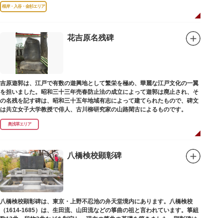
む約16000点が収蔵されています。
根岸・入谷・金杉エリア
花吉原名残碑
吉原遊郭は、江戸で有数の遊興地として繁栄を極め、華麗な江戸文化の一翼
を担いました。昭和三十三年売春防止法の成立によって遊郭は廃止され、そ
の名残を記す碑は、昭和三十五年地域有志によって建てられたもので、碑文
は共立女子大学教授で俳人、古川柳研究家の山路閑古によるものです。
奥浅草エリア
八橋検校顕彰碑
八橋検校顕彰碑は、東京・上野不忍池の弁天堂境内にあります。八橋検校
（1614-1685）は、生田流、山田流などの箏曲の祖と言われています。箏組