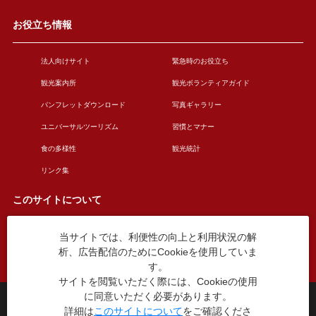
お役立ち情報
法人向けサイト
緊急時のお役立ち
観光案内所
観光ボランティアガイド
パンフレットダウンロード
写真ギャラリー
ユニバーサルツーリズム
習慣とマナー
食の多様性
観光統計
リンク集
このサイトについて
当サイトでは、利便性の向上と利用状況の解
このサイトについて
広告掲載について
析、広告配信のためにCookieを使用していま
お問い合わせ
す。
サイトを閲覧いただく際には、Cookieの使用
に同意いただく必要があります。
台東区役所観光課
詳細は
このサイトについて
をご確認くださ
〒110-8615 東京都台東区東上野4丁目5番6号