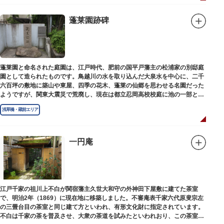
蓬莱園跡碑
蓬莱園と命名された庭園は、江戸時代、肥前の国平戸藩主の松浦家の別邸庭
園として造られたものです。鳥越川の水を取り込んだ大泉水を中心に、二千
六百坪の敷地に築山や東屋、四季の花木、蓬莱の仙郷を思わせる名園だった
ようですが、関東大震災で荒廃し、現在は都立忍岡高校校庭に池の一部と都
指定の天然記念物の大イチョウを残すのみです。
浅草橋・蔵前エリア
一円庵
江戸千家の祖川上不白が関宿藩主久世大和守の外神田下屋敷に建てた茶室
で、明治2年（1869）に現在地に移築しました。不審庵表千家六代原叟宗左
の三畳台目の茶室と同じ建て方といわれ、有形文化財に指定されています。
不白は千家の茶を普及させ、大衆の茶道を試みたといわれおり、この茶室は