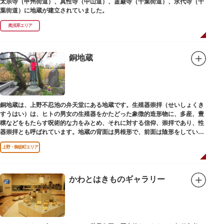
太宗寺（甲州街道）、真性寺（中山道）、霊巌寺（千葉街道）、永代寺（千
葉街道）に地蔵が建立されていました。
奥浅草エリア
銅地蔵
銅地蔵は、上野不忍池の弁天堂にある地蔵です。生殖器崇拝（せいしょくき
すうはい）は、ヒトの男女の生殖器をかたどった象徴的造形物に、多産、豊
穣などをもたらす呪術的な力をみとめ、それに対する信仰、崇拝であり、性
器崇拝とも呼ばれています。地蔵の背面は男根形で、前面は陰形をしていま
す。
上野・御徒町エリア
かわとはきものギャラリー