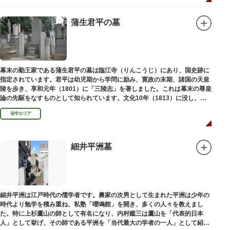
蒲生君平の墓
幕末の勤王家である蒲生君平の墓は臨江寺（りんこうじ）にあり、国史跡に
指定されています。君平は幼児期から学問に励み、寛政の末期、諸国の天皇
陵を歩き、享和元年（1801）に「三陵志」を著しました。これは幕末の尊皇
論の先駆をなすものとして知られています。文化10年（1813）に没し、高
山彦三郎や林子平と共に「寛政三奇人」の一人にあげられています。
谷中エリア
細井平洲墓
細井平洲は江戸時代の儒学者です。農家の次男として生まれた平洲は少年の
時代より勉学を積み重ね、私塾「嚶鳴館」を開き、多くの人々を教えまし
た。特に上杉鷹山の師として有名になり、内村鑑三は鷹山を「代表的日本
人」として挙げ、その師である平洲を「当代最大の学者の一人」として紹介