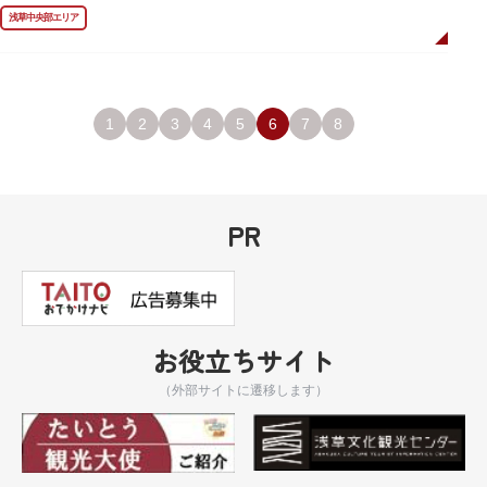
しています。お墓は天嶽院（てんがくいん）境内にあります。
浅草中央部エリア
1
2
3
4
5
6
7
8
PR
お役立ちサイト
（外部サイトに遷移します）