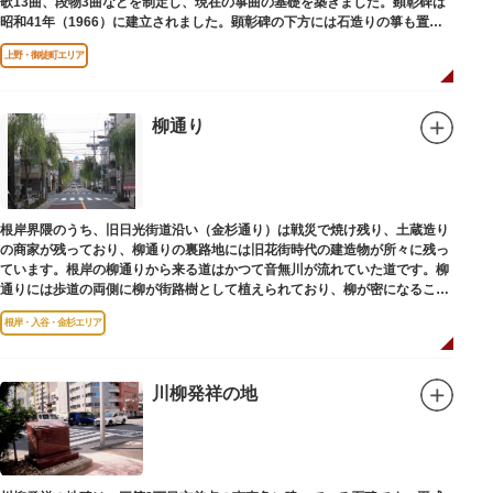
歌13曲、段物3曲などを制定し、現在の箏曲の基礎を築きました。顕彰碑は
昭和41年（1966）に建立されました。顕彰碑の下方には石造りの箏も置か
れています。
上野・御徒町エリア
柳通り
根岸界隈のうち、旧日光街道沿い（金杉通り）は戦災で焼け残り、土蔵造り
の商家が残っており、柳通りの裏路地には旧花街時代の建造物が所々に残っ
ています。根岸の柳通りから来る道はかつて音無川が流れていた道です。柳
通りには歩道の両側に柳が街路樹として植えられており、柳が密になるこの
通りがかつて花街のあった界隈です。
根岸・入谷・金杉エリア
川柳発祥の地