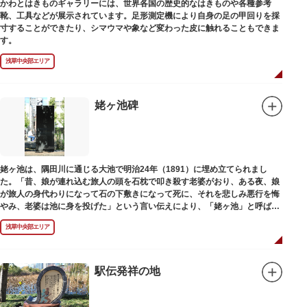
かわとはきものギャラリーには、世界各国の歴史的なはきものや各種参考
靴、工具などが展示されています。足形測定機により自身の足の甲回りを採
寸することができたり、シマウマや象など変わった皮に触れることもできま
す。
浅草中央部エリア
姥ヶ池碑
姥ヶ池は、隅田川に通じる大池で明治24年（1891）に埋め立てられまし
た。「昔、娘が連れ込む旅人の頭を石枕で叩き殺す老婆がおり、ある夜、娘
が旅人の身代わりになって石の下敷きになって死に、それを悲しみ悪行を悔
やみ、老婆は池に身を投げた」という言い伝えにより、「姥ヶ池」と呼ばれ
ていました。その碑は花川戸公園内にあります。
浅草中央部エリア
駅伝発祥の地