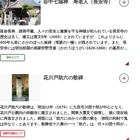
谷中七福神 寿老人（長安寺）
延命長寿、諸病平癒、人々の安全と健康を守る神様が祀られている長安寺の
歴史は古く、建立は寛文9年（1669）とされていますが、これよりさらに
400年も前にさかのぼった板碑（塔婆の一種）が残されています。また、長
安寺には明治初期の画家狩野芳崖（かのうほうがい1828-1888）の墓所があ
ります。
谷中エリア
花川戸助六の歌碑
花川戸助六の歌碑は、明治12年（1879）に九世市川団十郎が中心となり、
花川戸公園内の仰願寺に建立されました。関東大震災で崩壊し、後に現在地
に再造立されました。碑面には「助六にゆかりの雲の紫を 弥陀の利剣で鬼
は外なり」とあります。歌舞伎十八番の一つ「助六」は、代々の団十郎が伝
えていますが、助六の実像は不明です。
浅草中央部エリア