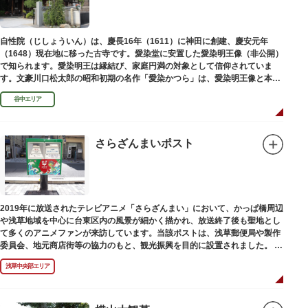
自性院（じしょういん）は、慶長16年（1611）に神田に創建、慶安元年
（1648）現在地に移った古寺です。愛染堂に安置した愛染明王像（非公開）
で知られます。愛染明王は縁結び、家庭円満の対象として信仰されていま
す。文豪川口松太郎の昭和初期の名作「愛染かつら」は、愛染明王像と本堂
前にあった桂の古木にヒントを得た作品だといわれます。
谷中エリア
さらざんまいポスト
2019年に放送されたテレビアニメ「さらざんまい」において、かっぱ橋周辺
や浅草地域を中心に台東区内の風景が細かく描かれ、放送終了後も聖地とし
て多くのアニメファンが来訪しています。当該ポストは、浅草郵便局や製作
委員会、地元商店街等の協力のもと、観光振興を目的に設置されました。
<「さらざんまい」監督の幾原邦彦氏のコメント>
浅草中央部エリア
「実在する風景を舞台として制作したキャラクターたちが、このような形で
地域の方々にも受け入れていただけて大変嬉しいです。聖地巡礼のシンボル
としていただければスタッフ一同、幸いです。」