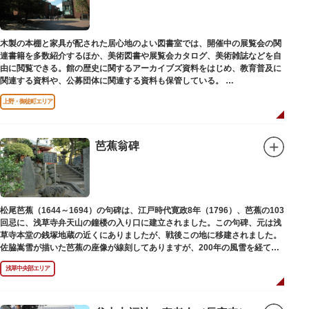
木製の本棚と家具が配された居心地のよい図書室では、開催中の展覧会の関
連書籍を多数紹介するほか、美術図書や展覧会カタログ、美術雑誌などを自
由に閲覧できる。館の歴史に関するアーカイブズ資料をはじめ、教育普及に
関連する資料や、公募団体に関連する資料も保管している。
（画像提供：東京都美術館）
上野・御徒町エリア
芭蕉翁碑
松尾芭蕉（1644～1694）の句碑は、江戸時代寛政8年（1796）、芭蕉の103
回忌に、浅草寺弁天山の鐘楼の入り口に建立されました。この句碑、元は浅
草寺本堂の銭塚地蔵の近くにありましたが、戦後この地に移建されました。
佐脇嵩雪が描いた芭蕉の座像が線刻してありますが、200年の風雪を経て、
碑石も欠損し、碑面の判読も困難となっています。
浅草中央部エリア