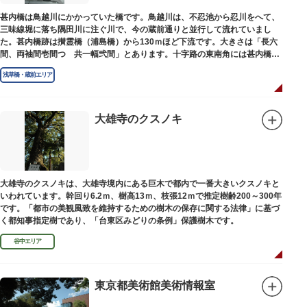
甚内橋は鳥越川にかかっていた橋です。鳥越川は、不忍池から忍川をへて、
三味線堀に落ち隅田川に注ぐ川で、今の蔵前通りと並行して流れていまし
た。甚内橋跡は攅霊橋（浦島橋）から130ｍほど下流です。大きさは「長六
間、両袖間壱間つゞ共一幅弐間」とあります。十字路の東南角には甚内橋跡
の石碑があります。
浅草橋・蔵前エリア
大雄寺のクスノキ
大雄寺のクスノキは、大雄寺境内にある巨木で都内で一番大きいクスノキと
いわれています。幹回り6.2ｍ、樹高13ｍ、枝張12ｍで推定樹齢200～300年
です。「都市の美観風致を維持するための樹木の保存に関する法律」に基づ
く都知事指定樹であり、「台東区みどりの条例」保護樹木です。
谷中エリア
東京都美術館美術情報室