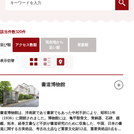
該当件数320件
現在地から
並び順
アクセス数順
更新順
近い順
表示切替
書道博物館
書道博物館は、洋画家であり書家でもあった中村不折により、昭和11年
（1936）に開館されました。博物館には、亀甲獣骨文、青銅器、石碑、鏡
鑑、拓本、経巻文書など不折が書道研究のために収集した、中国、日本の書
道に関する古美術品、考古出土品など重要文化財12点、重要美術品5点を含