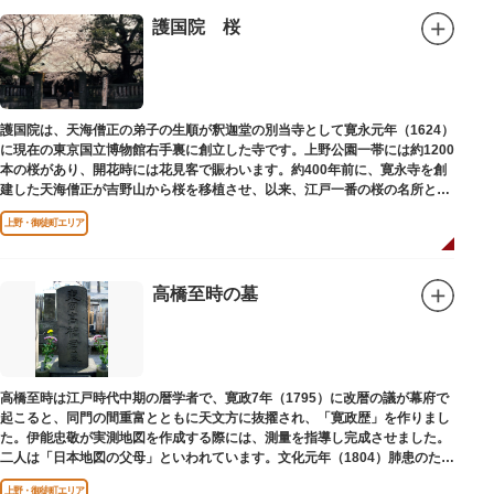
護国院 桜
護国院は、天海僧正の弟子の生順が釈迦堂の別当寺として寛永元年（1624）
に現在の東京国立博物館右手裏に創立した寺です。上野公園一帯には約1200
本の桜があり、開花時には花見客で賑わいます。約400年前に、寛永寺を創
建した天海僧正が吉野山から桜を移植させ、以来、江戸一番の桜の名所とし
て今日に及んでいます。
上野・御徒町エリア
高橋至時の墓
高橋至時は江戸時代中期の暦学者で、寛政7年（1795）に改暦の議が幕府で
起こると、同門の間重富とともに天文方に抜擢され、「寛政歴」を作りまし
た。伊能忠敬が実測地図を作成する際には、測量を指導し完成させました。
二人は「日本地図の父母」といわれています。文化元年（1804）肺患のため
没しました。お墓は源空寺（げんくうじ）にあります。
上野・御徒町エリア