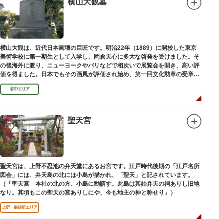
横山大観墓
設置年月日:令和3年3月10日
横山大観は、近代日本画壇の巨匠です。明治22年（1889）に開校した東京
美術学校に第一期生として入学し、岡倉天心に多大な啓発を受けました。そ
の後海外に渡り、ニューヨークやパリなどで相次いで展覧会を開き、高い評
価を得ました。日本でもその画風が評価され始め、第一回文化勲章の受章者
となりました。お墓は谷中霊園にあります。
谷中エリア
聖天宮
聖天宮は、上野不忍池の弁天堂にあるお宮です。江戸時代後期の「江戸名所
図会」には、弁天島の北には小島が描かれ、「聖天」と記されています。
（「聖天宮 本社の北の方、小島に勧請す。此島は其始弁天の祠ありし旧地
なり。其頃もこの聖天の宮ありしにや、今も地主の神と称せり」）
上野・御徒町エリア