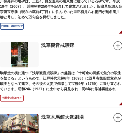
川柳発祥の地碑は、三筋2丁目交差点の南東角に建っている石碑です。平成
19年（2007）、川柳発祥250年を記念して建立されました。旧浅草新堀天台
宗龍宝寺前（現在の蔵前4丁目）に住んでいた里正柄井八右衛門が無名庵川
柳と号し、初めて万句合を興行しました。
浅草橋・蔵前エリア
浅草観音戒殺碑
駒形堂の横に建つ「浅草観音戒殺碑」の趣旨は「十町余の川筋で魚介の殺生
を禁じる」というもので、江戸時代元禄6年（1693）に浅草寺第四世宣存が
願主となって建立、その後の火災で倒壊して宝歴9年（1759）に造り直され
ています。昭和2年（1927）に土中から発見され、同8年に修補再建された
碑がどちらのものであるかは不明です。
浅草中央部エリア
浅草木馬館大衆劇場