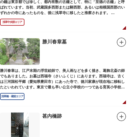
の鐘は東京都では珍しく、都内有数の古鐘として、特に「至徳の古鐘」と呼
ばれています。当初、武蔵国多西郡または騎西郡、あるいは相模国西郡のい
ずれかの寺にあったものを、後に浅草寺に移したと推察されます。
現在は、五重塔北側の絵馬堂内に保管されています。絵馬堂は通常非公開と
浅草中央部エリア
なっていますが、不定期で行われる「伝法院庭園拝観と絵馬展」が開催され
る際は、展示されている至徳の古鐘を見ることができます。
勝川春章墓
勝川春章は、江戸末期の浮世絵師で、美人画などを多く描き、葛飾北斎の師
でもありました。お墓は西福寺（さいふくじ）にあります。西福寺は、古く
は三河国松平郷（愛知県豊田市）にあった寺で、徳川家康が現在地に移転し
たといわれています。東京で最も早い公立小学校の一つである育英小学校の
発祥の地としても知られています。
浅草橋・蔵前エリア
甚内橋跡