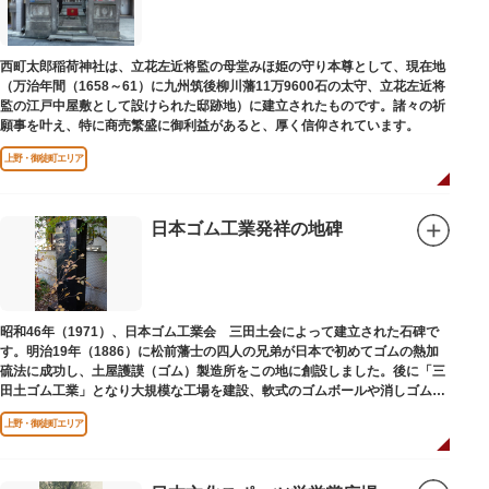
西町太郎稲荷神社は、立花左近将監の母堂みほ姫の守り本尊として、現在地
（万治年間（1658～61）に九州筑後柳川藩11万9600石の太守、立花左近将
監の江戸中屋敷として設けられた邸跡地）に建立されたものです。諸々の祈
願事を叶え、特に商売繁盛に御利益があると、厚く信仰されています。
上野・御徒町エリア
日本ゴム工業発祥の地碑
昭和46年（1971）、日本ゴム工業会 三田土会によって建立された石碑で
す。明治19年（1886）に松前藩士の四人の兄弟が日本で初めてゴムの熱加
硫法に成功し、土屋護謨（ゴム）製造所をこの地に創設しました。後に「三
田土ゴム工業」となり大規模な工場を建設、軟式のゴムボールや消しゴムな
ど新しいゴム製品を次々に開発しました。
上野・御徒町エリア