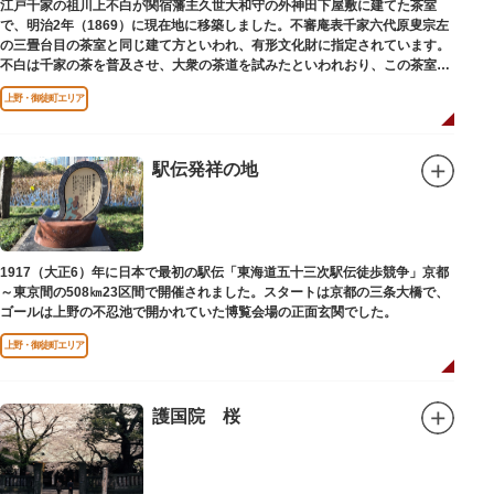
江戸千家の祖川上不白が関宿藩主久世大和守の外神田下屋敷に建てた茶室
で、明治2年（1869）に現在地に移築しました。不審庵表千家六代原叟宗左
の三畳台目の茶室と同じ建て方といわれ、有形文化財に指定されています。
不白は千家の茶を普及させ、大衆の茶道を試みたといわれおり、この茶室は
江戸千家を広める拠点となりました。
上野・御徒町エリア
駅伝発祥の地
1917（大正6）年に日本で最初の駅伝「東海道五十三次駅伝徒歩競争」京都
～東京間の508㎞23区間で開催されました。スタートは京都の三条大橋で、
ゴールは上野の不忍池で開かれていた博覧会場の正面玄関でした。
上野・御徒町エリア
護国院 桜