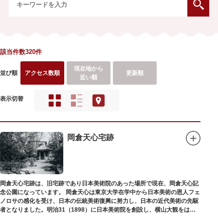
該当件数320件
現在地から
並び順
アクセス数順
更新順
近い順
表示切替
岡倉天心宅跡
岡倉天心宅跡は、旧宅跡であり日本美術院のあった場所で現在、岡倉天心記
念公園になっています。 岡倉天心は東京大学在学中から日本美術の恩人フェ
ノロサの感化を受け、日本の伝統美術復興に努力し、日本の近代美術の先駆
者となりました。明治31（1898）に日本美術院を創設し、横山大観をはじ