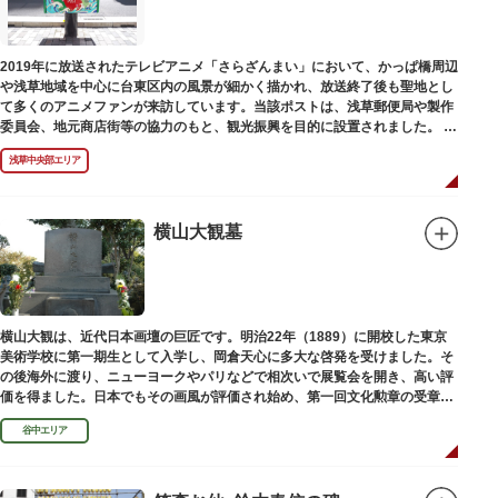
に名所・旧跡があります。七福神をめぐる途中、これらの名跡も訪ねながら
江戸文化の面影を偲んでみてはいかがでしょうか。
御利益にあやかりながらの散策は、福徳と心の安らぎを与えてくれることで
2019年に放送されたテレビアニメ「さらざんまい」において、かっぱ橋周辺
しょう。
や浅草地域を中心に台東区内の風景が細かく描かれ、放送終了後も聖地とし
て多くのアニメファンが来訪しています。当該ポストは、浅草郵便局や製作
委員会、地元商店街等の協力のもと、観光振興を目的に設置されました。
<「さらざんまい」監督の幾原邦彦氏のコメント>
浅草中央部エリア
「実在する風景を舞台として制作したキャラクターたちが、このような形で
地域の方々にも受け入れていただけて大変嬉しいです。聖地巡礼のシンボル
としていただければスタッフ一同、幸いです。」
横山大観墓
設置年月日:令和3年3月10日
横山大観は、近代日本画壇の巨匠です。明治22年（1889）に開校した東京
美術学校に第一期生として入学し、岡倉天心に多大な啓発を受けました。そ
の後海外に渡り、ニューヨークやパリなどで相次いで展覧会を開き、高い評
価を得ました。日本でもその画風が評価され始め、第一回文化勲章の受章者
となりました。お墓は谷中霊園にあります。
谷中エリア