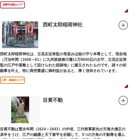
浅草中央部エリア
西町太郎稲荷神社
西町太郎稲荷神社は、立花左近将監の母堂みほ姫の守り本尊として、現在地
（万治年間（1658～61）に九州筑後柳川藩11万9600石の太守、立花左近将
監の江戸中屋敷として設けられた邸跡地）に建立されたものです。諸々の祈
願事を叶え、特に商売繁盛に御利益があると、厚く信仰されています。
上野・御徒町エリア
目黄不動
目黄不動は寛永年間（1624～1643）の中頃、三代将軍家光が天海大僧正の
具申をうけ、江戸の鎮護と天下泰平を祈願して、5つの方角の不動尊を選ん