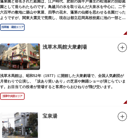
蓬莱園と命名された庭園は、江戸時代、肥前の国平戸藩主の松浦家の別邸庭
園として造られたものです。鳥越川の水を取り込んだ大泉水を中心に、二千
六百坪の敷地に築山や東屋、四季の花木、蓬莱の仙郷を思わせる名園だった
ようですが、関東大震災で荒廃し、現在は都立忍岡高校校庭に池の一部と都
指定の天然記念物の大イチョウを残すのみです。
浅草橋・蔵前エリア
浅草木馬館大衆劇場
浅草木馬館は、昭和52年（1977）に開館した大衆劇場で、全国人気劇団が
月替わりで公演し、「涙あり笑いあり」の芝居や舞踊ショーが演じらていま
す。お目当ての役者が登場すると客席からおひねりが飛び交います。
浅草中央部エリア
宝泉湯