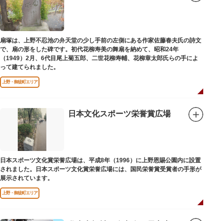
扇塚は、上野不忍池の弁天堂の少し手前の左側にある作家佐藤春夫氏の詩文
で、扇の形をした碑です。初代花柳寿美の舞扇を納めて、昭和24年
（1949）2月、6代目尾上菊五郎、二世花柳寿輔、花柳章太郎氏らの手によ
って建てられました。
上野・御徒町エリア
日本文化スポーツ栄誉賞広場
日本スポーツ文化賞栄誉広場は、平成8年（1996）に上野恩賜公園内に設置
されました。日本スポーツ文化賞栄誉広場には、国民栄誉賞受賞者の手形が
展示されています。
上野・御徒町エリア