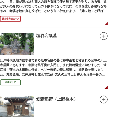
た。「昔、娘が連れ込む旅人の頭を石枕で叩き殺す老婆がおり、ある夜、娘
が旅人の身代わりになって石の下敷きになって死に、それを悲しみ悪行を悔
やみ、老婆は池に身を投げた」という言い伝えにより、「姥ヶ池」と呼ばれ
ていました。その碑は花川戸公園内にあります。
浅草中央部エリア
塩谷宕陰墓
江戸時代後期の儒学者である塩谷宕陰の墓は谷中墓地と称される区域の天王
寺霊園にあります。宕陰は昌平黌に入門し、また松崎慊堂に学びました。遠
江掛川藩主の太田氏に仕え、ペリー来航の際に献策し、海防論を著しまし
た。芳野金陵、安井息軒と並んで安政･文久の三博士と称えられ昌平黌の教
授として多くの文人を育て、慶応3年 （1867）に没しました。
谷中エリア
笠森稲荷（上野桜木）