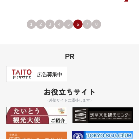
1
2
3
4
5
6
7
8
PR
お役立ちサイト
（外部サイトに遷移します）