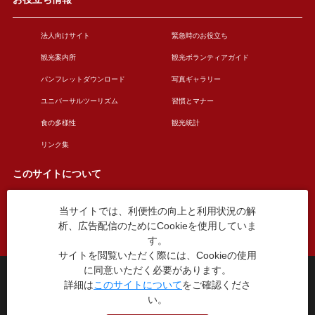
法人向けサイト
緊急時のお役立ち
観光案内所
観光ボランティアガイド
パンフレットダウンロード
写真ギャラリー
ユニバーサルツーリズム
習慣とマナー
食の多様性
観光統計
リンク集
このサイトについて
当サイトでは、利便性の向上と利用状況の解
このサイトについて
広告掲載について
析、広告配信のためにCookieを使用していま
お問い合わせ
す。
サイトを閲覧いただく際には、Cookieの使用
に同意いただく必要があります。
台東区役所観光課
詳細は
このサイトについて
をご確認くださ
〒110-8615 東京都台東区東上野4丁目5番6号
い。
TEL：03-5246-1151
（平日8:30〜17:15 土日祝休み）