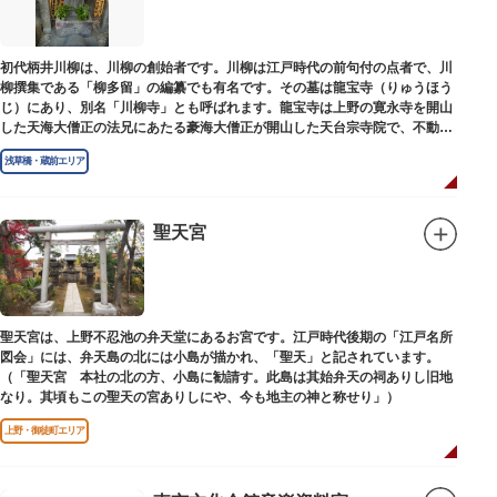
初代柄井川柳は、川柳の創始者です。川柳は江戸時代の前句付の点者で、川
柳撰集である「柳多留」の編纂でも有名です。その墓は龍宝寺（りゅうほう
じ）にあり、別名「川柳寺」とも呼ばれます。龍宝寺は上野の寛永寺を開山
した天海大僧正の法兄にあたる豪海大僧正が開山した天台宗寺院で、不動明
王の梵字を刻んだ板碑が境内に残っています。
浅草橋・蔵前エリア
聖天宮
聖天宮は、上野不忍池の弁天堂にあるお宮です。江戸時代後期の「江戸名所
図会」には、弁天島の北には小島が描かれ、「聖天」と記されています。
（「聖天宮 本社の北の方、小島に勧請す。此島は其始弁天の祠ありし旧地
なり。其頃もこの聖天の宮ありしにや、今も地主の神と称せり」）
上野・御徒町エリア