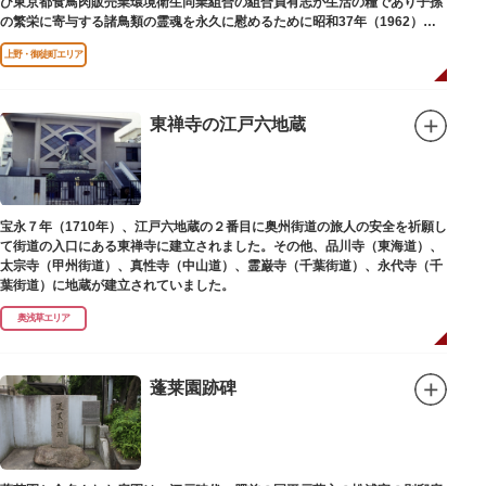
び東京都食鳥肉販売業環境衛生同業組合の組合員有志が生活の糧であり子孫
の繁栄に寄与する諸鳥類の霊魂を永久に慰めるために昭和37年（1962）に
建立されました。
上野・御徒町エリア
東禅寺の江戸六地蔵
宝永７年（1710年）、江戸六地蔵の２番目に奥州街道の旅人の安全を祈願し
て街道の入口にある東禅寺に建立されました。その他、品川寺（東海道）、
太宗寺（甲州街道）、真性寺（中山道）、霊巌寺（千葉街道）、永代寺（千
葉街道）に地蔵が建立されていました。
奥浅草エリア
蓬莱園跡碑