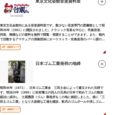
東京文化会館音楽資料室
東京文化会館内にある音楽資料室です。数少ない音楽専門の図書館として昭
和36年（1961）に開設されました。クラシック音楽を中心に、民族音楽、
邦楽、舞踊などの資料を無料で閲覧・視聴することができます。また、都内
で活動するアマチュアの演奏団体にオーケストラ・吹奏楽用のパート譜の館
外貸出も行っています。
上野・御徒町エリア
日本ゴム工業発祥の地碑
昭和46年（1971）、日本ゴム工業会 三田土会によって建立された石碑で
す。明治19年（1886）に松前藩士の四人の兄弟が日本で初めてゴムの熱加
硫法に成功し、土屋護謨（ゴム）製造所をこの地に創設しました。後に「三
田土ゴム工業」となり大規模な工場を建設、軟式のゴムボールや消しゴムな
ど新しいゴム製品を次々に開発しました。
上野・御徒町エリア