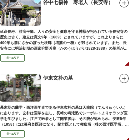
谷中七福神 寿老人（長安寺）
延命長寿、諸病平癒、人々の安全と健康を守る神様が祀られている長安寺の
歴史は古く、建立は寛文9年（1669）とされていますが、これよりさらに
400年も前にさかのぼった板碑（塔婆の一種）が残されています。また、長
安寺には明治初期の画家狩野芳崖（かのうほうがい1828-1888）の墓所があ
ります。
谷中エリア
伊東玄朴の墓
幕末期の蘭学・西洋医学者である伊東玄朴の墓は天龍院（てんりゅういん）
にあります。玄朴は医学を志し、長崎の鳴滝塾でシーボルトよりオランダ医
学を学びました。江戸で医者として開業後は、その腕が認められ、安政5年
（1858）には幕府奥医師になり、蘭方医として種痘所（後の西洋医学所、現
東京大学医学部）の開設などに尽力し、明治4年（1871）72歳で没しまし
谷中エリア
た。