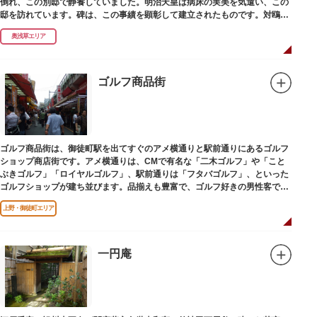
倒れ、この別邸で静養していました。明治天皇は病床の実美を気遣い、この
邸を訪れています。碑は、この事績を顕彰して建立されたものです。対鴎荘
は、多摩市連光寺に移築されました。
奥浅草エリア
ゴルフ商品街
ゴルフ商品街は、御徒町駅を出てすぐのアメ横通りと駅前通りにあるゴルフ
ショップ商店街です。アメ横通りは、CMで有名な「二木ゴルフ」や「こと
ぶきゴルフ」「ロイヤルゴルフ」、駅前通りは「フタバゴルフ」、といった
ゴルフショップが建ち並びます。品揃えも豊富で、ゴルフ好きの男性客で賑
わっています。
上野・御徒町エリア
一円庵