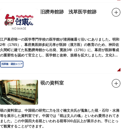
旧躋寿館跡 浅草医学館跡
江戸幕府唯一の医学専門学校の医学館が清洲橋通り沿いにありました。明和
2年（1765）、幕府奥医師多紀元孝が医師（漢方医）の教育のため、神田佐
久間町に建てた私塾躋寿館から出発、寛政3年（1791）に、幕府が医師養成
の重要性を認めて官立とし、医学館と改称、規模を拡大しました。文化3年
（1806）、大火に遭い焼失しましたが、同年に旧向柳原一丁目に移転、再建
浅草橋・蔵前エリア
されました。
敷地は約7千平方メートル、代々多紀家がその監督に当たり、天保14年
（1843）には寄宿舎を設けて全寮制とし、広く一般からも入学を許可し、子
弟育成をはかるなど、江戸時代後期から明治維新に至る日本の医学振興に貢
硯の資料室
献しました。
※現在、この場所に「旧躋寿館跡 浅草医学館跡」に関する案内板や説明版
等は設置されておりません。
硯の資料室は、中国硯の研究に力を注ぐ楠文夫氏が蒐集した硯・石印・水滴
等を展示した資料室です。中国では「硯は文人の魂」といわれ愛用されてき
ました。この中国四大名硯といわれる硯等300点以上が展示され、手にとっ
て観賞することができます。