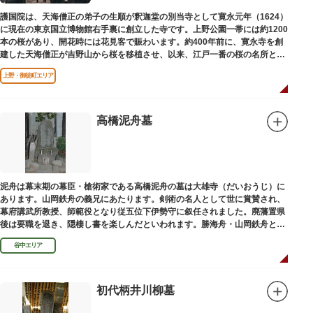
護国院は、天海僧正の弟子の生順が釈迦堂の別当寺として寛永元年（1624）
に現在の東京国立博物館右手裏に創立した寺です。上野公園一帯には約1200
本の桜があり、開花時には花見客で賑わいます。約400年前に、寛永寺を創
建した天海僧正が吉野山から桜を移植させ、以来、江戸一番の桜の名所とし
て今日に及んでいます。
上野・御徒町エリア
高橋泥舟墓
泥舟は幕末期の幕臣・槍術家である高橋泥舟の墓は大雄寺（だいおうじ）に
あります。山岡鉄舟の義兄にあたります。剣術の名人として世に賞賛され、
幕府講武所教授、師範役となり従五位下伊勢守に叙任されました。廃藩置県
後は要職を退き、隠棲し書を楽しんだといわれます。勝海舟・山岡鉄舟と共
に幕末の三舟といわれています。
谷中エリア
初代柄井川柳墓