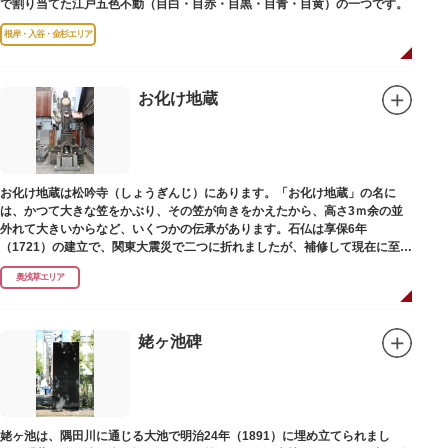
で割り当てた江戸五色不動（目白・目赤・目黒・目青・目黄）の一つです。
根岸・入谷・金杉エリア
お化け地蔵
お化け地蔵は松吟寺（しょうぎんじ）にあります。「お化け地蔵」の名に
は、かつて大きな笠をかぶり、その笠が向きをかえたから、高さ3ｍ余の並
外れて大きいからなど、いくつかの伝承があります。石仏は享保6年
（1721）の建立で、関東大震災で二つに折れましたが、補修して現在に至っ
ています。常夜灯は、寛政2年（1790）に建てられました。
奥浅草エリア
姥ヶ池碑
姥ヶ池は、隅田川に通じる大池で明治24年（1891）に埋め立てられまし