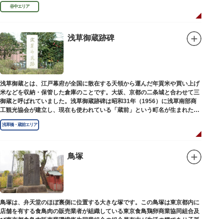
め優れた画家を世に送り出しました。
谷中エリア
浅草御蔵跡碑
浅草御蔵とは、江戸幕府が全国に散在する天領から運んだ年貢米や買い上げ
米などを収納・保管した倉庫のことです。大坂、京都の二条城と合わせて三
御蔵と呼ばれていました。浅草御蔵跡碑は昭和31年（1956）に浅草南部商
工観光協会が建立し、現在も使われている「蔵前」という町名が生まれたの
は昭和9年（1934）のことです。
浅草橋・蔵前エリア
鳥塚
鳥塚は、弁天堂のほぼ裏側に位置する大きな塚です。この鳥塚は東京都内に
店舗を有する食鳥肉の販売業者が組織している東京食鳥鶏卵商業協同組合及