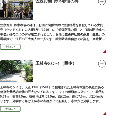
笠森お仙･鈴木春信の碑
笠森お仙･鈴木春信の碑は、お仙に関係の深い笠森稲荷を合祀している大円
寺（だいえんじ）に大正8年（1919）に「笠森阿仙の碑」と「錦絵開祖鈴木
春信」碑の二つの碑が建立されました。お仙は笠森神社前の茶屋「鍵屋」の
看板娘で、江戸の三大美人の一人です。絵師鈴木春信はその姿を、当時新し
い絵画様式である多色刷り版画「錦絵」に描きました。
谷中エリア
玉林寺のシイ（巨樹）
玉林寺のシイは、天正 19年（1591）に創建された玉林寺本堂の裏庭にある
都指定天然記念物の巨大なシイの木です。シイの種類はスダジイで、幹回り
5.63ｍ、樹高9.5ｍ、枝張りは東に3.5ｍ、西に2ｍ、南に7.5ｍ、北に4ｍあ
ります。見学する際は玉林寺の寺務所にて記帳し、寺の方と見学します。
谷中エリア