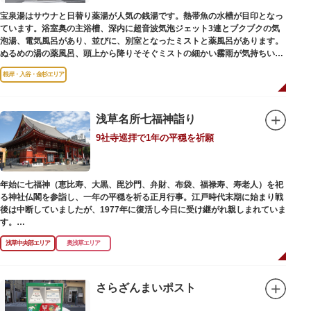
宝泉湯はサウナと日替り薬湯が人気の銭湯です。熱帯魚の水槽が目印となっ
ています。浴室奥の主浴槽、深内に超音波気泡ジェット3連とブクブクの気
泡湯、電気風呂があり、並びに、別室となったミストと薬風呂があります。
ぬるめの湯の薬風呂、頭上から降りそそぐミストの細かい霧雨が気持ちいい
と評判です。
根岸・入谷・金杉エリア
浅草名所七福神詣り
9社寺巡拝で1年の平穏を祈願
年始に七福神（恵比寿、大黒、毘沙門、弁財、布袋、福禄寿、寿老人）を祀
る神社仏閣を参詣し、一年の平穏を祈る正月行事。江戸時代末期に始まり戦
後は中断していましたが、1977年に復活し今日に受け継がれ親しまれていま
す。
浅草中央部エリア
奥浅草エリア
浅草名所七福神の特徴は福禄寿、寿老人が2社ずつあり、巡る社寺が9ヶ所あ
るところ。九は数の究み、鳩と言う字にも使われていて、鳩は「集まる」と
いう縁起の良い意味を持つ故事に由来しているそうです。福笹に各社寺の福
絵馬をつけ、色紙・福絵に御朱印をいただきながら巡拝しましょう。
さらざんまいポスト
江戸文化発祥の地といわれる浅草には、観音様の境内を中心として広く各所