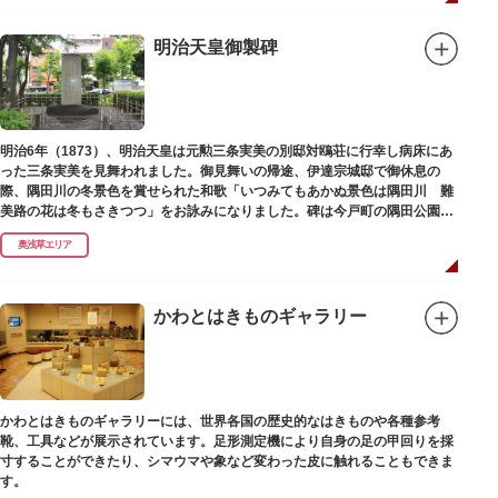
明治天皇御製碑
明治6年（1873）、明治天皇は元勲三条実美の別邸対鴎荘に行幸し病床にあ
った三条実美を見舞われました。御見舞いの帰途、伊達宗城邸で御休息の
際、隅田川の冬景色を賞せられた和歌「いつみてもあかぬ景色は隅田川 難
美路の花は冬もさきつつ」をお詠みになりました。碑は今戸町の隅田公園内
にあります。
奥浅草エリア
かわとはきものギャラリー
かわとはきものギャラリーには、世界各国の歴史的なはきものや各種参考
靴、工具などが展示されています。足形測定機により自身の足の甲回りを採
寸することができたり、シマウマや象など変わった皮に触れることもできま
す。