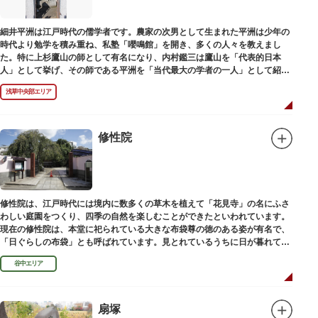
細井平洲は江戸時代の儒学者です。農家の次男として生まれた平洲は少年の
時代より勉学を積み重ね、私塾「嚶鳴館」を開き、多くの人々を教えまし
た。特に上杉鷹山の師として有名になり、内村鑑三は鷹山を「代表的日本
人」として挙げ、その師である平洲を「当代最大の学者の一人」として紹介
しています。お墓は天嶽院（てんがくいん）境内にあります。
浅草中央部エリア
修性院
修性院は、江戸時代には境内に数多くの草木を植えて「花見寺」の名にふさ
わしい庭園をつくり、四季の自然を楽しむことができたといわれています。
現在の修性院は、本堂に祀られている大きな布袋尊の徳のある姿が有名で、
「日ぐらしの布袋」とも呼ばれています。見とれているうちに日が暮れてし
まった、という言い伝えです。
谷中エリア
扇塚