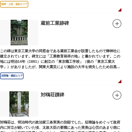
根岸・入谷・金杉エリア
蔵前工業跡碑
この碑は東京工業大学の同窓会である蔵前工業会が設置したもので榊神社に
建立されています。碑文には「工業教育発祥の地」と書かれています。この
地には明治14年（1881）に創立の「東京職工学校」（後の「東京工業大
学」）がありましたが、関東大震災により施設の大半を焼失したため目黒に
移転しました。
浅草橋・蔵前エリア
対鴎荘蹟碑
対鴎荘は、明治時代の政治家三条実美の別邸でした。征韓論をめぐって政府
内に対立が続いていた頃、太政大臣の要職にあった実美は心労のあまり病に