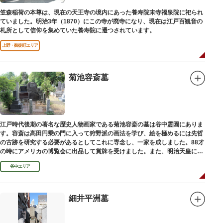
笠森稲荷の本尊は、現在の天王寺の境内にあった養寿院末寺福泉院に祀られ
ていました。明治3年（1870）にこの寺が廃寺になり、現在は江戸百観音の
札所として信仰を集めていた養寿院に遷つされています。
上野・御徒町エリア
菊池容斎墓
江戸時代後期の著名な歴史人物画家である菊池容斎の墓は谷中霊園にありま
す。容斎は高田円乗の門に入って狩野派の画法を学び、絵を極めるには先哲
の古跡を研究する必要があるとしてこれに専念し、一家を成しました。88才
の時にアメリカの博覧会に出品して賞牌を受けました。また、明治天皇に
「日本画史」の称を賜りました。
谷中エリア
細井平洲墓