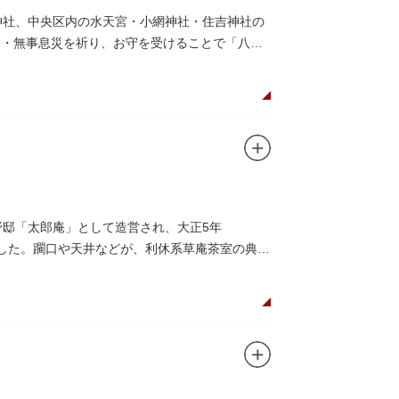
神社、中央区内の水天宮・小網神社・住吉神社の
運・無事息災を祈り、お守を受けることで「八方
野邸「太郎庵」として造営され、大正5年
れました。躙口や天井などが、利休系草庵茶室の典型