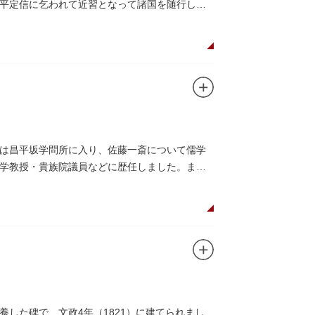
平定信に乞われて近習となって諸国を随行しな
は昌平坂学問所に入り、佐藤一斎について儒学
学教授・貴族院議員などに歴任しました。ま
した。
した碑で、文政4年（1821）に建てられまし