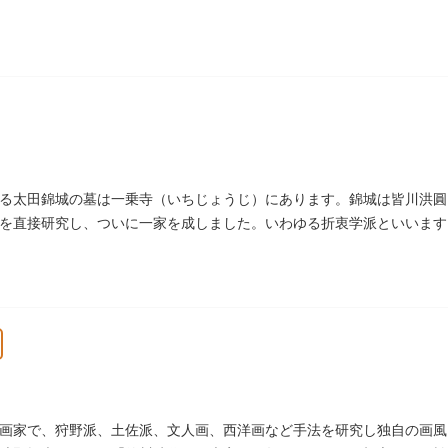
しました。
る太田錦城の墓は一乗寺（いちじょうじ）にあります。錦城は皆川洪圓
を直接研究し、ついに一家を成しました。いわゆる折衷学派といいます
家に賓使としてまぬかれ、三百石を給せられました。
画家で、狩野派、土佐派、文人画、西洋画など手法を研究し独自の画風