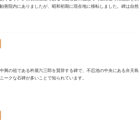
勧善院内にありましたが、昭和初期に現在地に移転しました。碑は自然
池五山の自筆の詩が刻まれています。
中興の祖である杵屋六三郎を賛辞する碑で、不忍池の中央にある弁天島
ニークな石碑が多いことで知られています。