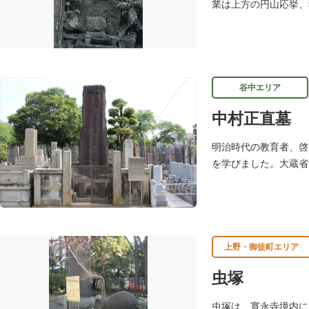
業は上方の円山応挙、
がら絵を描いたといわ
谷中エリア
中村正直墓
明治時代の教育者、啓
を学びました。大蔵省
た、訓盲院の開設など
上野・御徒町エリア
虫塚
虫塚は、寛永寺境内に