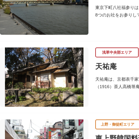
東京下町八社福参りは
8つのお社をお参りし
除け、八方開き」にも
浅草中央部エリア
天祐庵
天祐庵は、京都表千家
（1916）茶人高橋
とされる見事な比例感
上野・御徒町エリア
東上野韓国料