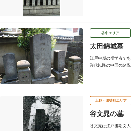
失したため目黒に移転
谷中エリア
太田錦城墓
江戸中期の儒学者であ
漢代以降の中国の諸説
に仕えましたが、前田
上野・御徒町エリア
谷文晁の墓
谷文晁は江戸後期文人