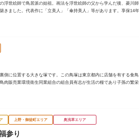
の浮世絵師で鳥居派の始祖。画法を浮世絵師の父から学んだ後、菱川師
築きました。代表作に「立美人」「傘持美人」等があります。享保14年
じ）に移されました。
裏側に位置する大きな塚です。この鳥塚は東京都内に店舗を有する食鳥
鳥肉販売業環境衛生同業組合の組合員有志が生活の糧であり子孫の繁栄
に建立されました。
ア
上野・御徒町エリア
奥浅草エリア
福参り