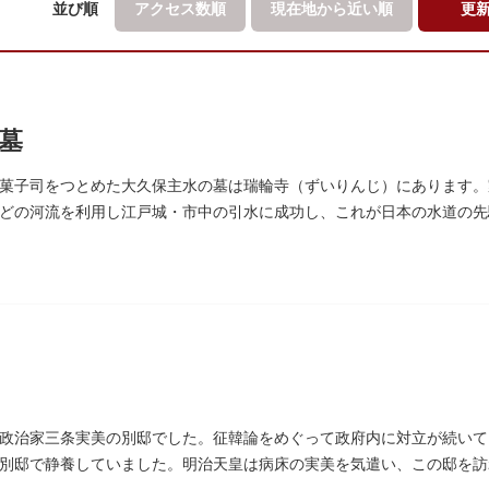
並び順
アクセス数順
現在地から
近い順
更
墓
菓子司をつとめた大久保主水の墓は瑞輪寺（ずいりんじ）にあります。
どの河流を利用し江戸城・市中の引水に成功し、これが日本の水道の先
濁らざるを尊しとして「もんと」と読むようになったといわれます。
政治家三条実美の別邸でした。征韓論をめぐって政府内に対立が続いて
別邸で静養していました。明治天皇は病床の実美を気遣い、この邸を訪