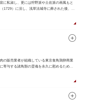
宣に私淑し、更には狩野派や土佐派の画風もと
（1729）に没し、浅草法城寺に葬された後、墓
肉の販売業者が組織している東京食鳥鶏卵商業
に寄与する諸鳥類の霊魂を永久に慰めるために