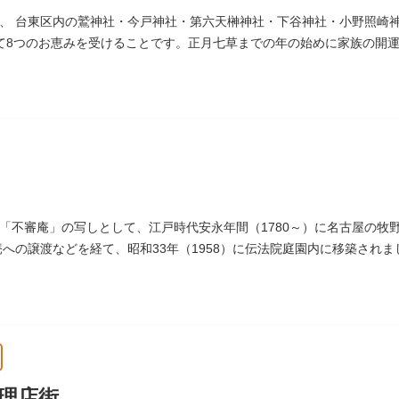
、 台東区内の鷲神社・今戸神社・第六天榊神社・下谷神社・小野照崎
て8つのお恵みを受けることです。正月七草までの年の始めに家族の開
通じます。
「不審庵」の写しとして、江戸時代安永年間（1780～）に名古屋の牧
箒庵への譲渡などを経て、昭和33年（1958）に伝法院庭園内に移築さ
を醸し出しています。
理店街