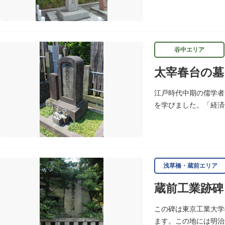
れたものです。対鴎荘
谷中エリア
太宰春台の墓
江戸時代中期の儒学者
を学びました。「経済
ます。延享4年（174
浅草橋・蔵前エリア
蔵前工業跡碑
この碑は東京工業大学
ます。この地には明治