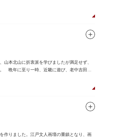
、山本北山に折衷派を学びましたが満足せず、
。 晩年に至り一時、近畿に遊び、老中吉田候
を作りました。江戸文人画壇の重鎮となり、画