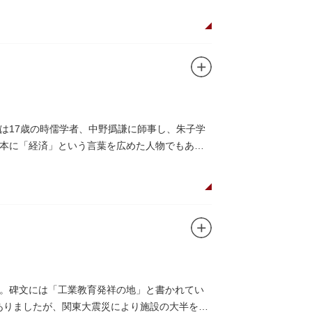
は17歳の時儒学者、中野撝謙に師事し、朱子学
本に「経済」という言葉を広めた人物でもあり
。碑文には「工業教育発祥の地」と書かれてい
がありましたが、関東大震災により施設の大半を焼