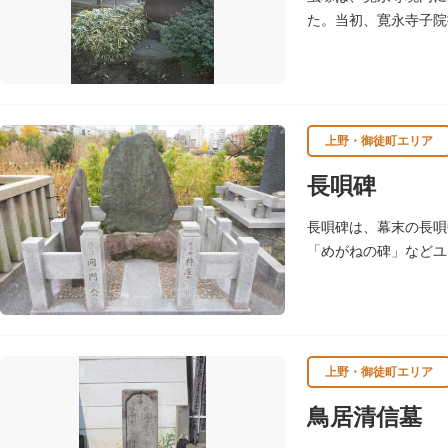
た。当初、寛永寺子院
し、裏面は、詩仏と菊
上野・御徒町エリア
長唄碑
長唄碑は、幕末の長唄
「めがねの碑」などユ
上野・御徒町エリア
鳥居清信墓