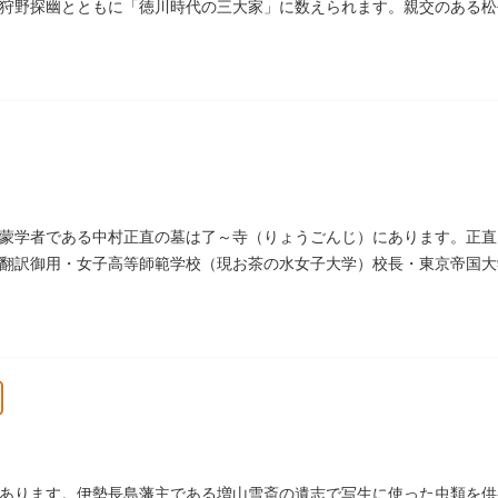
狩野探幽とともに「徳川時代の三大家」に数えられます。親交のある松
れています。お墓は源空寺（げんくうじ）にあります。
蒙学者である中村正直の墓は了～寺（りょうごんじ）にあります。正直
翻訳御用・女子高等師範学校（現お茶の水女子大学）校長・東京帝国大
女子教育や障害者教育にも力を注ぎました。明治24（1891）病没しま
あります。伊勢長島藩主である増山雪斎の遺志で写生に使った虫類を供養