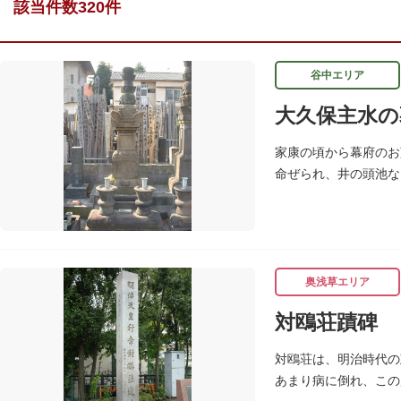
該当件数320件
谷中エリア
大久保主水の
家康の頃から幕府のお
命ぜられ、井の頭池な
水」の名を賜り、水は
奥浅草エリア
対鴎荘蹟碑
対鴎荘は、明治時代の
あまり病に倒れ、この