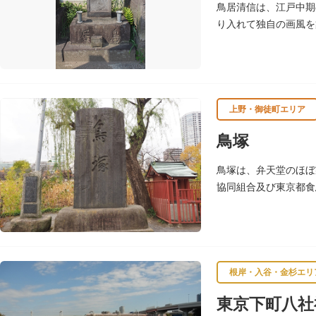
鳥居清信は、江戸中期
り入れて独自の画風を
は妙顕寺（みょうけん
上野・御徒町エリア
鳥塚
鳥塚は、弁天堂のほぼ
協同組合及び東京都食
昭和37年（1962）
根岸・入谷・金杉エリ
東京下町八社