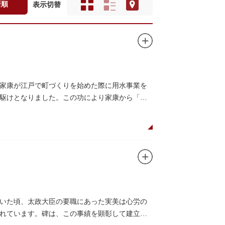
新順
表示切替
家康が江戸で町づくりを始めた際に用水事業を
駆けとなりました。この功により家康から「主
いた頃、太政大臣の要職にあった実美は心労の
れています。碑は、この事績を顕彰して建立さ