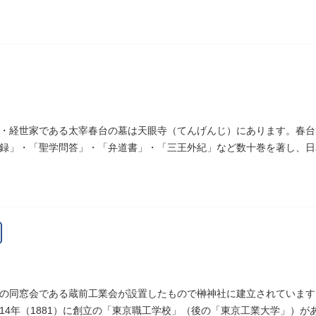
は、多摩市連光寺に移築されました。
・経世家である太宰春台の墓は天眼寺（てんげんじ）にあります。春台
録」・「聖学問答」・「弁道書」・「三王外紀」など数十巻を著し、日
7）に没しました。
の同窓会である蔵前工業会が設置したもので榊神社に建立されています
14年（1881）に創立の「東京職工学校」（後の「東京工業大学」）