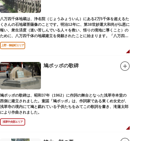
八万四千体地蔵は、浄名院（じょうみょういん）にある2万5千体を超えるた
くさんの石地蔵菩薩像のことです。明治12年に、第38世妙運大和尚が仏恩に
報い、衆生済度（迷い苦しんでいる人々を救い、悟りの境地に導くこと）の
ために、八万四千体の地蔵建立を発願されたことに始まります。「八万四
千」とは仏法で無数の意味を示します。この石地蔵尊は全国各地にも造立さ
上野・御徒町エリア
れており、これまで約5万体の石地蔵尊が造立され、今も増え続けていま
す。
鳩ポッポの歌碑
鳩ポッポの歌碑は、昭和37年（1962）に作詞の舞台となった浅草寺本堂の
西側に建立されました。童謡「鳩ポッポ」は、作詞家である東くめ女史が、
浅草寺の境内にて鳩と戯れている子供たちをみてこの歌詞を書き、滝蓮太郎
により作曲されました。
浅草中央部エリア