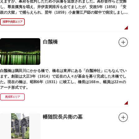
えますが、幕府を批判したため小浜藩を追放されました。高杉晋作らと交際
し、尊皇攘夷を唱え、井伊直弼排斥も企てましたが、安政5年（1858）「安
政の大獄」で捕らえられ、翌年（1859）小倉藩江戸邸の獄中で病没しまし
た。お墓は海禅寺（かいぜんじ）にあります。
浅草中央部エリア
白鬚橋
白鬚橋は隅田川にかかる橋で、橋名は東岸にある「白鬚神社」にちなんでい
ます。創架は大正3年（1914）で近在の人々が基金を募り完成した木橋でし
た。現在の橋は、昭和6年（1931）に竣工し、橋長は168ｍ、幅員は22ｍの
アーチ形式です。
奥浅草エリア
幡随院長兵衛の墓