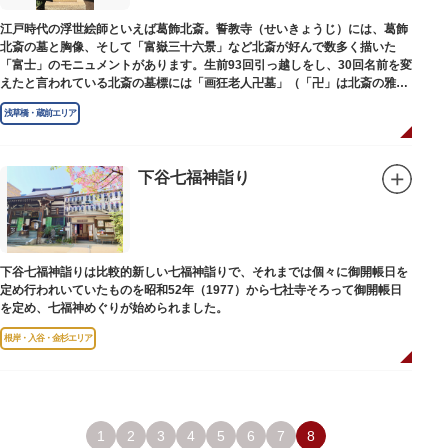
江戸時代の浮世絵師といえば葛飾北斎。誓教寺（せいきょうじ）には、葛飾
北斎の墓と胸像、そして「富嶽三十六景」など北斎が好んで数多く描いた
「富士」のモニュメントがあります。生前93回引っ越しをし、30回名前を変
えたと言われている北斎の墓標には「画狂老人卍墓」（「卍」は北斎の雅号
の一つ）とあり、辞世の句が刻まれています。毎年命日の4月18日には「北
浅草橋・蔵前エリア
斎忌」が開かれ、法要が営まれます。
下谷七福神詣り
下谷七福神詣りは比較的新しい七福神詣りで、それまでは個々に御開帳日を
定め行われいていたものを昭和52年（1977）から七社寺そろって御開帳日
を定め、七福神めぐりが始められました。
根岸・入谷・金杉エリア
1
2
3
4
5
6
7
8