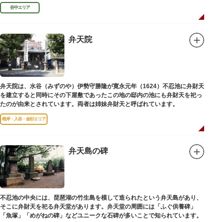
学者として活躍しました。
谷中エリア
弁天院
弁天院は、水谷（みずのや）伊勢守勝隆が寛永元年（1624）不忍池に弁財天
を建立すると同時にその下屋敷であったこの地の邸内の池にも弁財天を祀っ
たのが由来とされています。両者は姉妹弁財天と呼ばれています。
根岸・入谷・金杉エリア
弁天島の碑
不忍池の中央には、琵琶湖の竹生島を模して造られたという弁天島があり、
そこに弁財天を祀る弁天堂があります。弁天堂の周囲には「ふぐ供養碑」
「魚塚」「めがねの碑」などユニークな石碑が多いことで知られています。