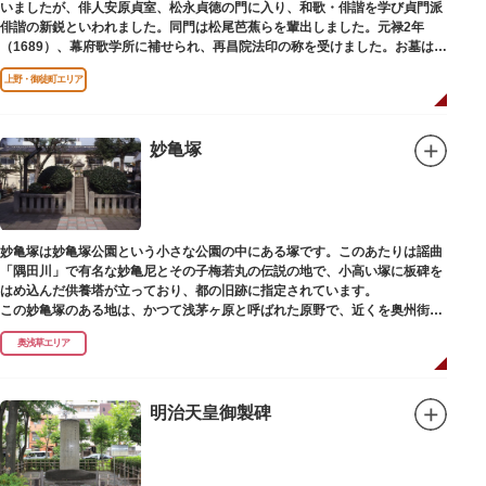
いましたが、俳人安原貞室、松永貞徳の門に入り、和歌・俳諧を学び貞門派
俳諧の新鋭といわれました。同門は松尾芭蕉らを輩出しました。元禄2年
（1689）、幕府歌学所に補せられ、再昌院法印の称を受けました。お墓は正
慶寺（しょうけいじ）にあります。
上野・御徒町エリア
妙亀塚
妙亀塚は妙亀塚公園という小さな公園の中にある塚です。このあたりは謡曲
「隅田川」で有名な妙亀尼とその子梅若丸の伝説の地で、小高い塚に板碑を
はめ込んだ供養塔が立っており、都の旧跡に指定されています。
この妙亀塚のある地は、かつて浅茅ヶ原と呼ばれた原野で、近くを奥州街道
が通じていました。妙亀塚は「梅若伝説」にちなんだ名称です。「梅若伝
奥浅草エリア
説」とは平安時代、吉田少将惟房の子・梅若が、信夫藤太という人買いにさ
らわれ、都から奥州へつれて行かれる途中、重い病にかかりこの地に捨てら
れ世を去りました。我が子を探し求めてはるばるこの地まで来た母親は、隅
田川岸で里人から梅若の死を知らされ、髪をおろして妙亀尼と称し庵を結ん
明治天皇御製碑
だ、という説話です。謡曲『隅田川』はこの伝説をもとにしています。
塚の上には板碑が祀られています。この板碑には「弘安十一年戊子五月二十
二日孝子敬白」と刻まれており、区内でも古いものです。しかし妙亀塚と板