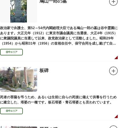
鳩山一郎の墓
政治家で弁護士、第52～54代内閣総理大臣である鳩山一郎の墓は谷中霊園に
あります。大正元年（1912）に東京市議会議員に当選後、大正4年（1915）
に衆議院議員に当選して以来、政党政治家として活動しました。昭和29年
（1954）から昭和31年（1956）の首相在任中、保守合同を成し遂げて自由
民主党の初代総裁となり、日本とソビエト連邦の国交回復を実現しました。
谷中エリア
板碑
死者の菩薩を弔うため、あるいは生前に自らの死後に備えて供養を行うため
に建立した、塔婆の一種です。板石塔婆・青石塔婆とも言われています。
谷中エリア