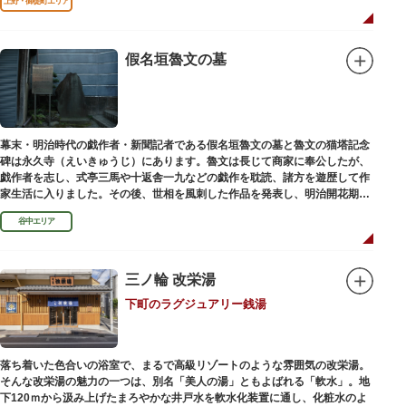
上野・御徒町エリア
假名垣魯文の墓
幕末・明治時代の戯作者・新聞記者である假名垣魯文の墓と魯文の猫塔記念
碑は永久寺（えいきゅうじ）にあります。魯文は長じて商家に奉公したが、
戯作者を志し、式亭三馬や十返舎一九などの戯作を耽読、諸方を遊歴して作
家生活に入りました。その後、世相を風刺した作品を発表し、明治開花期の
花形作家となりました。墓石には、聖観音を線刻した板碑がはめ込まれてい
谷中エリア
ます。
三ノ輪 改栄湯
下町のラグジュアリー銭湯
落ち着いた色合いの浴室で、まるで高級リゾートのような雰囲気の改栄湯。
そんな改栄湯の魅力の一つは、別名「美人の湯」ともよばれる「軟水」。地
下120ｍから汲み上げたまろやかな井戸水を軟水化装置に通し、化粧水のよ