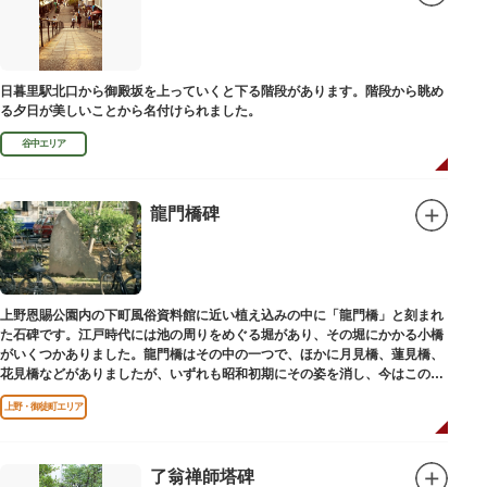
日暮里駅北口から御殿坂を上っていくと下る階段があります。階段から眺め
る夕日が美しいことから名付けられました。
谷中エリア
龍門橋碑
上野恩賜公園内の下町風俗資料館に近い植え込みの中に「龍門橋」と刻まれ
た石碑です。江戸時代には池の周りをめぐる堀があり、その堀にかかる小橋
がいくつかありました。龍門橋はその中の一つで、ほかに月見橋、蓮見橋、
花見橋などがありましたが、いずれも昭和初期にその姿を消し、今はこの石
碑にその名残がわずかに残るだけです。
上野・御徒町エリア
了翁禅師塔碑