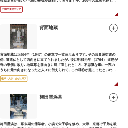
佐脇嵩雪が描いた芭蕉の座像が線刻してありますが、200年の風雪を経て、
碑石も欠損し、碑面の判読も困難となっています。
浅草中央部エリア
背面地蔵
背面地蔵は正保4年（1647）の創立で一丈三尺余りです｡ その昔奥州街道の
傍､ 道路仏として西向きに立てられましたが､ 後に明和元年 （1764） 道筋が
寺の東側に改り､ 地蔵尊を前向きに建て直したところ､ 不思議な事に一夜の
うちに元の向きになったと人々に伝えられて､ この尊称が起こったといわれ
ています｡薬王寺（やくおうじ）にあります。
根岸・入谷・金杉エリア
梅田雲浜墓
梅田雲浜は、幕末期の儒学者。小浜で朱子学を修め、大津、京都で子弟を教