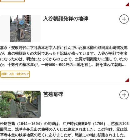
入谷朝顔発祥の地碑
嘉永・安政時代に下谷坂本村字入谷に住んでいた植木師の成田屋山崎留次郎
が、東の朝顔造りの大関であったと記録が残っています。入谷が朝顔で有名
になったのは、明治になってからのことで、土質が朝顔造りに適していたの
か、十数件の植木屋が、一軒500～600坪の土地を有し、軒を連ねて朝顔造
りをはじめました。
根岸・入谷・金杉エリア
芭蕉翁碑
松尾芭蕉（1644～1694）の句碑は、江戸時代寛政8年（1796）、芭蕉の103
回忌に、浅草寺弁天山の鐘楼の入り口に建立されました。この句碑、元は浅
草寺本堂の銭塚地蔵の近くにありましたが、戦後この地に移建されました。