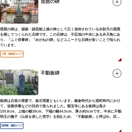
琵琶の碑
琵琶の碑は、福徳・諸芸能上達の神として広く信仰されている弁財天の琵琶
を模してつくられた石碑です。この石碑は、不忍池の中央にある弁天島にあ
り、「ふぐ供養碑」「めがねの碑」などユニークな石碑が多いことで知られ
ています。
上野・御徒町エリア
不動板碑
板碑は石造の塔婆で、板石塔婆ともいいます。鎌倉時代から室町時代にかけ
て、追善供養などの目的で造られました。龍宝寺にある板碑は高さ
155.8cm、上端の幅39cm、下端の幅44.5cm、厚さ約5cmです。中央に不動
明王の種子（仏体を表した梵字）を刻むため、「不動板碑」と呼ばれ、区内
現存の板碑を代表するもののひとつです。
浅草橋・蔵前エリア