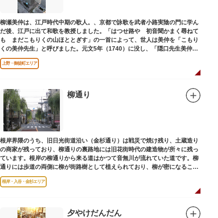
柳瀬美仲は、江戸時代中期の歌人。、京都で詠歌を武者小路実陰の門に学ん
だ後、江戸に出て和歌を教授しました。「はつせ路や 初音聞かまく尋ねて
も まだこもりくの山ほととぎす」の一首によって、世人は美仲を「こもり
くの美仲先生」と呼びました。元文5年（1740）に没し、「隠口先生美仲甫
之墓」と刻まれた墓が教證寺（きょうしょうじ）にあります。
上野・御徒町エリア
柳通り
根岸界隈のうち、旧日光街道沿い（金杉通り）は戦災で焼け残り、土蔵造り
の商家が残っており、柳通りの裏路地には旧花街時代の建造物が所々に残っ
ています。根岸の柳通りから来る道はかつて音無川が流れていた道です。柳
通りには歩道の両側に柳が街路樹として植えられており、柳が密になるこの
通りがかつて花街のあった界隈です。
根岸・入谷・金杉エリア
夕やけだんだん