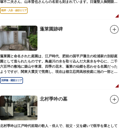
塚不二夫さん、山本晋也さんらの名前も刻まれています。日蓮聖人御開眼の
毘沙門天を奉安しています。
根岸・入谷・金杉エリア
蓬莱園跡碑
蓬莱園と命名された庭園は、江戸時代、肥前の国平戸藩主の松浦家の別邸庭
園として造られたものです。鳥越川の水を取り込んだ大泉水を中心に、二千
六百坪の敷地に築山や東屋、四季の花木、蓬莱の仙郷を思わせる名園だった
ようですが、関東大震災で荒廃し、現在は都立忍岡高校校庭に池の一部と都
指定の天然記念物の大イチョウを残すのみです。
浅草橋・蔵前エリア
北村季吟の墓
北村季吟は江戸時代前期の歌人・俳人で、祖父・父を継いで医学を業として