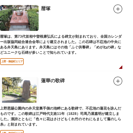
暦塚
暦塚は、第73代首相中曽根康弘氏による碑文が刻まれており、全国カレンダ
ー出版協同組合連合会等により建立されました。この石碑は不忍池の中央に
ある弁天島にあります。弁天島にはその他「ふぐ供養碑」「めがねの碑」な
どユニークな石碑が多いことで知られています。
上野・御徒町エリア
蓮華の歌碑
上野恩賜公園内の弁天堂裏手側の池畔にある歌碑で、不忍池の蓮花を詠んだ
ものです。この歌碑は江戸時代文政11年（1828）司馬乃屋嘉明が建立しま
した。漢詩とともに「色々に花はさけどもくれ竹のそれにもまして蓬のしら
糸」と刻まれています。