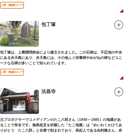
上野・御徒町エリア
包丁塚
包丁塚は、上豊調理師会により建立されました。この石碑は、不忍池の中央
にある弁天島にあり、弁天島には、その他ふぐ供養碑やめがねの碑などユニ
ークな石碑が多いことで知られています。
上野・御徒町エリア
法昌寺
元プロボクサーでコメディアンのたこ八郎さん（1940～1985）の地蔵があ
ることで有名です。無病息災を祈願した「たこ地蔵」は「めいわくかけてあ
りがとう たこ八郎」と自筆で刻まれており、発起人である由利徹さん、赤