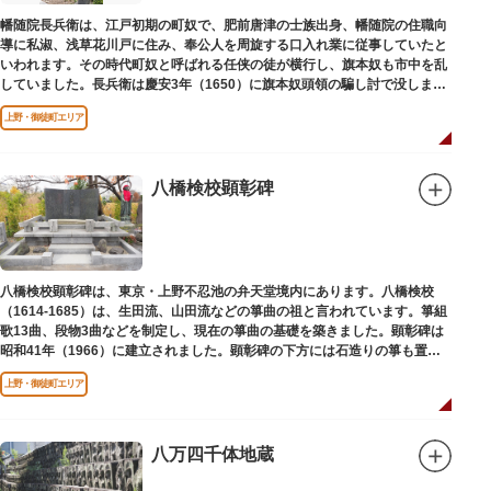
幡随院長兵衛は、江戸初期の町奴で、肥前唐津の士族出身、幡随院の住職向
導に私淑、浅草花川戸に住み、奉公人を周旋する口入れ業に従事していたと
いわれます。その時代町奴と呼ばれる任侠の徒が横行し、旗本奴も市中を乱
していました。長兵衛は慶安3年（1650）に旗本奴頭領の騙し討で没しまし
た。お墓は源空寺（げんくうじ）にあります。
上野・御徒町エリア
八橋検校顕彰碑
八橋検校顕彰碑は、東京・上野不忍池の弁天堂境内にあります。八橋検校
（1614-1685）は、生田流、山田流などの箏曲の祖と言われています。箏組
歌13曲、段物3曲などを制定し、現在の箏曲の基礎を築きました。顕彰碑は
昭和41年（1966）に建立されました。顕彰碑の下方には石造りの箏も置か
れています。
上野・御徒町エリア
八万四千体地蔵