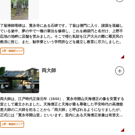
了翁禅師塔碑は、寛永寺にある石碑です。了翁は僧門に入り、諸国を巡錫し
ている途中、夢の中で一種の筆法を修得し、これを錦袋円と名付け、上野不
忍池の池畔に店舗を営みました。そこで得た私財を江戸大火の際に罹災民の
救済に投じ、また、勧学寮という学問所などを建立し教育に尽力しました。
上野・御徒町エリア
両大師
両大師は、江戸時代正保元年（1644）、寛永寺開山天海僧正の像を安置する
堂として建立されました。天海僧正と天海が最も尊敬した平安時代の高僧慈
恵大師の二大師を祀ることから「両大師」と呼ばれるようになりましたが、
正式には「寛永寺開山堂」といいます。堂内にある天海僧正坐像は有形文化
財に指定されています。
上野・御徒町エリア