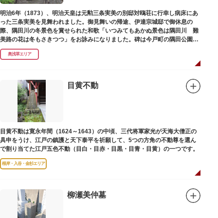
碑との関係は、明らかではありません。
なお、隅田川の対岸、木母寺（墨田区堤通）境内には梅若にちなむ梅若塚
明治6年（1873）、明治天皇は元勲三条実美の別邸対鴎荘に行幸し病床にあ
（都旧跡）があり、この妙亀塚と相対するものと考えられています。
った三条実美を見舞われました。御見舞いの帰途、伊達宗城邸で御休息の
際、隅田川の冬景色を賞せられた和歌「いつみてもあかぬ景色は隅田川 難
美路の花は冬もさきつつ」をお詠みになりました。碑は今戸町の隅田公園内
にあります。
奥浅草エリア
目黄不動
目黄不動は寛永年間（1624～1643）の中頃、三代将軍家光が天海大僧正の
具申をうけ、江戸の鎮護と天下泰平を祈願して、5つの方角の不動尊を選ん
で割り当てた江戸五色不動（目白・目赤・目黒・目青・目黄）の一つです。
根岸・入谷・金杉エリア
柳瀬美仲墓