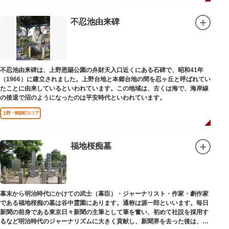
不忍池由来碑
不忍池由来碑は、上野恩賜公園の弁財天入口近くにある石碑で、昭和41年
（1966）に建立されました。上野台地と本郷台地の間を忍ヶ丘と呼ばれてい
たことに由来しているといわれています。この地域は、古くは海で、海岸線
の後退で沼のようになったのは平安時代といわれています。
上野・御徒町エリア
福地桜痴墓
幕末から明治時代にかけての武士（幕臣）・ジャーナリスト・作家・劇作家
である福地桜痴の墓は谷中霊園にあります。通称は源一郎といいます。毎日
新聞の前身である東京日々新聞の主筆として筆を奮い、初めて社説を採用す
るなど明治時代のジャーナリズムに大きく貢献し、新聞界を去った後は、文