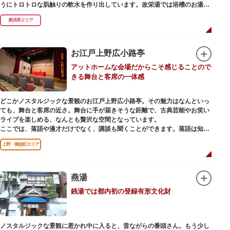
うにトロトロな肌触りの軟水を作り出しています。改栄湯では浴槽のお湯か
らカランのお湯まですべてが軟水。お風呂上がりにはお肌しっとり、髪の毛
奥浅草エリア
さらさらになれることまちがいなしです。お風呂の種類も多く、高濃度浸透
炭酸泉、シルキーバス、ジェットバス、サウナなど気分によって様々なお風
呂を楽しめます。
そしてお風呂上がりには、キンキンに冷えた生ビールやレモンサワーで乾杯
お江戸上野広小路亭
するもよし、改栄湯名物こだわりの生乳ソフトクリームを食べるのもよし、
アットホームな会場だからこそ感じることので
どの年代の方々も、身も心も温まる幸せな空間となっています。オリジナル
きる舞台と客席の一体感
グッズの販売もありますのでお立ち寄りの際にはぜひ覗いてみてください
ね。
どこかノスタルジックな景観のお江戸上野広小路亭。その魅力はなんといっ
ても、舞台と客席の近さ。舞台に手が届きそうな距離で、古典芸能やお笑い
ライブを楽しめる、なんとも贅沢な空間となっています。
ここでは、落語や漫才だけでなく、講談も聞くことができます。落語は知っ
ているけど講談ってなんだろう？と思われた方も、ぜひ一度お江戸上野広小
上野・御徒町エリア
路亭をのぞいてみませんか？
燕湯
銭湯では都内初の登録有形文化財
ノスタルジックな景観に惹かれ中に入ると、昔ながらの番頭さん。もう少し