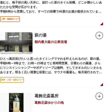
進むと、格子状の高い天井に、波打った形のタイル浴槽。どこか懐かしいあ
たたかな空間が広がります。
早朝6時から営業しており、すべての浴槽で46度のお湯が提供されていま
す。常連の方々を魅了するのは早朝のこの少し熱めの温度のお湯と昔ながら
上野・御徒町エリア
の懐かしさでしょうか。
店頭の屋根瓦や格子型天井等も昭和から引き継がれてきている歴史あるもの
です。お立ち寄りの際は、有形文化財に指定されたその景観も、ぜひゆった
りとご覧ください。
萩の湯
都内最大級の公衆浴場
ひとっ風呂浴びたいと思ったタイミングでそれを叶えられるのが、萩の湯。
早朝6時～9時まで、11時～25時までと長時間営業、日替わりの薬湯、さら
にリンスインシャンプーやボディソープは無料、そしてタオルのレンタルも
あります。明るく広い清潔な浴室には、サウナや薬湯も。毎月発行されてい
る萩の湯だよりで薬湯の予定を確認すれば、お好みの薬湯を楽しめます。
根岸・入谷・金杉エリア
また併設されたレストラン、食事処こもれびではおいしい食事だけでなく、
たくさんの種類の飲み物やおつまみが。昼からでも晩酌セットの注文がで
き、明るい時間の一杯も最高です。好きな時間にお風呂に入り、お風呂の前
後これまた好きなタイミングで、おいしい食事をいただき、心も体も整えて
葛飾北斎墓所
日々の生活を支えてくれる空間です。
葛飾北斎ゆかりの地