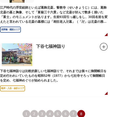
江戸時代の浮世絵師といえば葛飾北斎。誓教寺（せいきょうじ）には、葛飾
北斎の墓と胸像、そして「富嶽三十六景」など北斎が好んで数多く描いた
「富士」のモニュメントがあります。生前93回引っ越しをし、30回名前を変
えたと言われている北斎の墓標には「画狂老人卍墓」（「卍」は北斎の雅号
の一つ）とあり、辞世の句が刻まれています。毎年命日の4月18日には「北
浅草橋・蔵前エリア
斎忌」が開かれ、法要が営まれます。
下谷七福神詣り
下谷七福神詣りは比較的新しい七福神詣りで、それまでは個々に御開帳日を
定め行われいていたものを昭和52年（1977）から七社寺そろって御開帳日
を定め、七福神めぐりが始められました。
根岸・入谷・金杉エリア
1
2
3
4
5
6
7
8