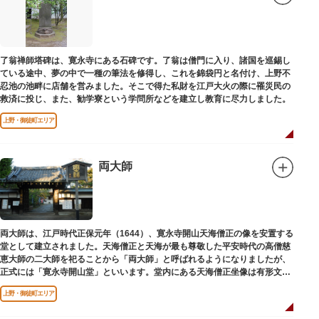
了翁禅師塔碑は、寛永寺にある石碑です。了翁は僧門に入り、諸国を巡錫し
ている途中、夢の中で一種の筆法を修得し、これを錦袋円と名付け、上野不
忍池の池畔に店舗を営みました。そこで得た私財を江戸大火の際に罹災民の
救済に投じ、また、勧学寮という学問所などを建立し教育に尽力しました。
上野・御徒町エリア
両大師
両大師は、江戸時代正保元年（1644）、寛永寺開山天海僧正の像を安置する
堂として建立されました。天海僧正と天海が最も尊敬した平安時代の高僧慈
恵大師の二大師を祀ることから「両大師」と呼ばれるようになりましたが、
正式には「寛永寺開山堂」といいます。堂内にある天海僧正坐像は有形文化
財に指定されています。
上野・御徒町エリア