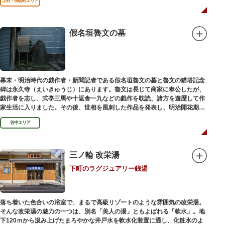
上野・御徒町エリア
假名垣魯文の墓
幕末・明治時代の戯作者・新聞記者である假名垣魯文の墓と魯文の猫塔記念
碑は永久寺（えいきゅうじ）にあります。魯文は長じて商家に奉公したが、
戯作者を志し、式亭三馬や十返舎一九などの戯作を耽読、諸方を遊歴して作
家生活に入りました。その後、世相を風刺した作品を発表し、明治開花期の
花形作家となりました。墓石には、聖観音を線刻した板碑がはめ込まれてい
谷中エリア
ます。
三ノ輪 改栄湯
下町のラグジュアリー銭湯
落ち着いた色合いの浴室で、まるで高級リゾートのような雰囲気の改栄湯。
そんな改栄湯の魅力の一つは、別名「美人の湯」ともよばれる「軟水」。地
下120ｍから汲み上げたまろやかな井戸水を軟水化装置に通し、化粧水のよ