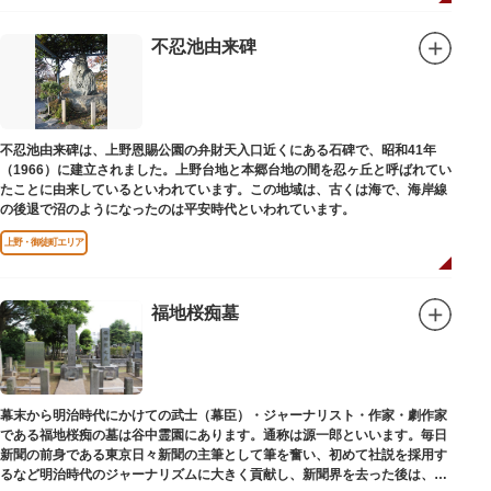
不忍池由来碑
不忍池由来碑は、上野恩賜公園の弁財天入口近くにある石碑で、昭和41年
（1966）に建立されました。上野台地と本郷台地の間を忍ヶ丘と呼ばれてい
たことに由来しているといわれています。この地域は、古くは海で、海岸線
の後退で沼のようになったのは平安時代といわれています。
上野・御徒町エリア
福地桜痴墓
幕末から明治時代にかけての武士（幕臣）・ジャーナリスト・作家・劇作家
である福地桜痴の墓は谷中霊園にあります。通称は源一郎といいます。毎日
新聞の前身である東京日々新聞の主筆として筆を奮い、初めて社説を採用す
るなど明治時代のジャーナリズムに大きく貢献し、新聞界を去った後は、文