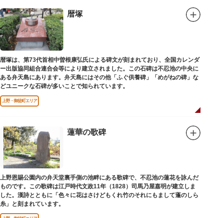
暦塚
暦塚は、第73代首相中曽根康弘氏による碑文が刻まれており、全国カレンダ
ー出版協同組合連合会等により建立されました。この石碑は不忍池の中央に
ある弁天島にあります。弁天島にはその他「ふぐ供養碑」「めがねの碑」な
どユニークな石碑が多いことで知られています。
上野・御徒町エリア
蓮華の歌碑
上野恩賜公園内の弁天堂裏手側の池畔にある歌碑で、不忍池の蓮花を詠んだ
ものです。この歌碑は江戸時代文政11年（1828）司馬乃屋嘉明が建立しま
した。漢詩とともに「色々に花はさけどもくれ竹のそれにもまして蓬のしら
糸」と刻まれています。