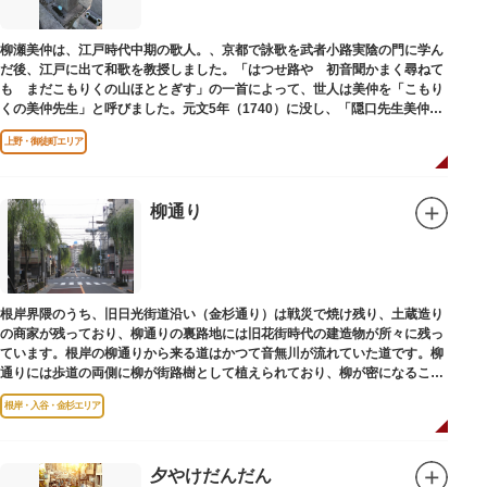
柳瀬美仲は、江戸時代中期の歌人。、京都で詠歌を武者小路実陰の門に学ん
だ後、江戸に出て和歌を教授しました。「はつせ路や 初音聞かまく尋ねて
も まだこもりくの山ほととぎす」の一首によって、世人は美仲を「こもり
くの美仲先生」と呼びました。元文5年（1740）に没し、「隠口先生美仲甫
之墓」と刻まれた墓が教證寺（きょうしょうじ）にあります。
上野・御徒町エリア
柳通り
根岸界隈のうち、旧日光街道沿い（金杉通り）は戦災で焼け残り、土蔵造り
の商家が残っており、柳通りの裏路地には旧花街時代の建造物が所々に残っ
ています。根岸の柳通りから来る道はかつて音無川が流れていた道です。柳
通りには歩道の両側に柳が街路樹として植えられており、柳が密になるこの
通りがかつて花街のあった界隈です。
根岸・入谷・金杉エリア
夕やけだんだん