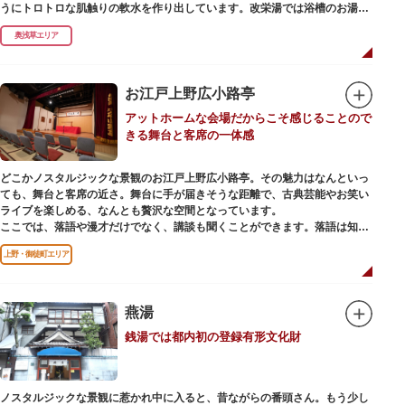
うにトロトロな肌触りの軟水を作り出しています。改栄湯では浴槽のお湯か
らカランのお湯まですべてが軟水。お風呂上がりにはお肌しっとり、髪の毛
奥浅草エリア
さらさらになれることまちがいなしです。お風呂の種類も多く、高濃度浸透
炭酸泉、シルキーバス、ジェットバス、サウナなど気分によって様々なお風
呂を楽しめます。
そしてお風呂上がりには、キンキンに冷えた生ビールやレモンサワーで乾杯
お江戸上野広小路亭
するもよし、改栄湯名物こだわりの生乳ソフトクリームを食べるのもよし、
アットホームな会場だからこそ感じることので
どの年代の方々も、身も心も温まる幸せな空間となっています。オリジナル
きる舞台と客席の一体感
グッズの販売もありますのでお立ち寄りの際にはぜひ覗いてみてください
ね。
どこかノスタルジックな景観のお江戸上野広小路亭。その魅力はなんといっ
ても、舞台と客席の近さ。舞台に手が届きそうな距離で、古典芸能やお笑い
ライブを楽しめる、なんとも贅沢な空間となっています。
ここでは、落語や漫才だけでなく、講談も聞くことができます。落語は知っ
ているけど講談ってなんだろう？と思われた方も、ぜひ一度お江戸上野広小
上野・御徒町エリア
路亭をのぞいてみませんか？
燕湯
銭湯では都内初の登録有形文化財
ノスタルジックな景観に惹かれ中に入ると、昔ながらの番頭さん。もう少し