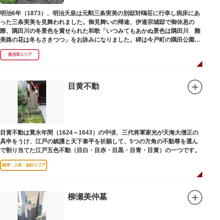
碑との関係は、明らかではありません。
なお、隅田川の対岸、木母寺（墨田区堤通）境内には梅若にちなむ梅若塚
明治6年（1873）、明治天皇は元勲三条実美の別邸対鴎荘に行幸し病床にあ
（都旧跡）があり、この妙亀塚と相対するものと考えられています。
った三条実美を見舞われました。御見舞いの帰途、伊達宗城邸で御休息の
際、隅田川の冬景色を賞せられた和歌「いつみてもあかぬ景色は隅田川 難
美路の花は冬もさきつつ」をお詠みになりました。碑は今戸町の隅田公園内
にあります。
奥浅草エリア
目黄不動
目黄不動は寛永年間（1624～1643）の中頃、三代将軍家光が天海大僧正の
具申をうけ、江戸の鎮護と天下泰平を祈願して、5つの方角の不動尊を選ん
で割り当てた江戸五色不動（目白・目赤・目黒・目青・目黄）の一つです。
根岸・入谷・金杉エリア
柳瀬美仲墓