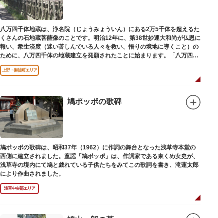
八万四千体地蔵は、浄名院（じょうみょういん）にある2万5千体を超えるた
くさんの石地蔵菩薩像のことです。明治12年に、第38世妙運大和尚が仏恩に
報い、衆生済度（迷い苦しんでいる人々を救い、悟りの境地に導くこと）の
ために、八万四千体の地蔵建立を発願されたことに始まります。「八万四
千」とは仏法で無数の意味を示します。この石地蔵尊は全国各地にも造立さ
上野・御徒町エリア
れており、これまで約5万体の石地蔵尊が造立され、今も増え続けていま
す。
鳩ポッポの歌碑
鳩ポッポの歌碑は、昭和37年（1962）に作詞の舞台となった浅草寺本堂の
西側に建立されました。童謡「鳩ポッポ」は、作詞家である東くめ女史が、
浅草寺の境内にて鳩と戯れている子供たちをみてこの歌詞を書き、滝蓮太郎
により作曲されました。
浅草中央部エリア