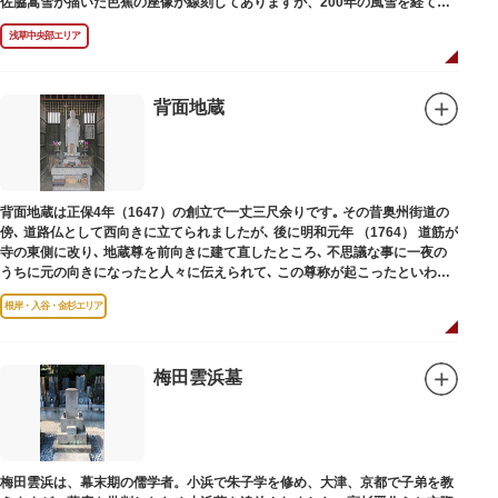
佐脇嵩雪が描いた芭蕉の座像が線刻してありますが、200年の風雪を経て、
碑石も欠損し、碑面の判読も困難となっています。
浅草中央部エリア
背面地蔵
背面地蔵は正保4年（1647）の創立で一丈三尺余りです｡ その昔奥州街道の
傍､ 道路仏として西向きに立てられましたが､ 後に明和元年 （1764） 道筋が
寺の東側に改り､ 地蔵尊を前向きに建て直したところ､ 不思議な事に一夜の
うちに元の向きになったと人々に伝えられて､ この尊称が起こったといわれ
ています｡薬王寺（やくおうじ）にあります。
根岸・入谷・金杉エリア
梅田雲浜墓
梅田雲浜は、幕末期の儒学者。小浜で朱子学を修め、大津、京都で子弟を教