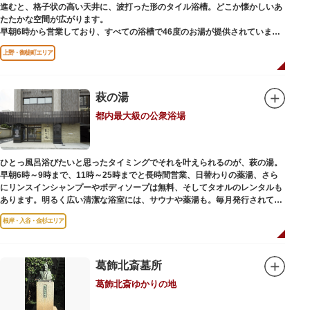
進むと、格子状の高い天井に、波打った形のタイル浴槽。どこか懐かしいあ
たたかな空間が広がります。
早朝6時から営業しており、すべての浴槽で46度のお湯が提供されていま
す。常連の方々を魅了するのは早朝のこの少し熱めの温度のお湯と昔ながら
上野・御徒町エリア
の懐かしさでしょうか。
店頭の屋根瓦や格子型天井等も昭和から引き継がれてきている歴史あるもの
です。お立ち寄りの際は、有形文化財に指定されたその景観も、ぜひゆった
りとご覧ください。
萩の湯
都内最大級の公衆浴場
ひとっ風呂浴びたいと思ったタイミングでそれを叶えられるのが、萩の湯。
早朝6時～9時まで、11時～25時までと長時間営業、日替わりの薬湯、さら
にリンスインシャンプーやボディソープは無料、そしてタオルのレンタルも
あります。明るく広い清潔な浴室には、サウナや薬湯も。毎月発行されてい
る萩の湯だよりで薬湯の予定を確認すれば、お好みの薬湯を楽しめます。
根岸・入谷・金杉エリア
また併設されたレストラン、食事処こもれびではおいしい食事だけでなく、
たくさんの種類の飲み物やおつまみが。昼からでも晩酌セットの注文がで
き、明るい時間の一杯も最高です。好きな時間にお風呂に入り、お風呂の前
後これまた好きなタイミングで、おいしい食事をいただき、心も体も整えて
葛飾北斎墓所
日々の生活を支えてくれる空間です。
葛飾北斎ゆかりの地