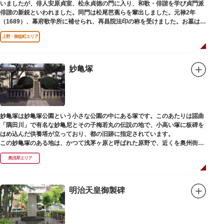
いましたが、俳人安原貞室、松永貞徳の門に入り、和歌・俳諧を学び貞門派
俳諧の新鋭といわれました。同門は松尾芭蕉らを輩出しました。元禄2年
（1689）、幕府歌学所に補せられ、再昌院法印の称を受けました。お墓は正
慶寺（しょうけいじ）にあります。
上野・御徒町エリア
妙亀塚
妙亀塚は妙亀塚公園という小さな公園の中にある塚です。このあたりは謡曲
「隅田川」で有名な妙亀尼とその子梅若丸の伝説の地で、小高い塚に板碑を
はめ込んだ供養塔が立っており、都の旧跡に指定されています。
この妙亀塚のある地は、かつて浅茅ヶ原と呼ばれた原野で、近くを奥州街道
が通じていました。妙亀塚は「梅若伝説」にちなんだ名称です。「梅若伝
奥浅草エリア
説」とは平安時代、吉田少将惟房の子・梅若が、信夫藤太という人買いにさ
らわれ、都から奥州へつれて行かれる途中、重い病にかかりこの地に捨てら
れ世を去りました。我が子を探し求めてはるばるこの地まで来た母親は、隅
田川岸で里人から梅若の死を知らされ、髪をおろして妙亀尼と称し庵を結ん
明治天皇御製碑
だ、という説話です。謡曲『隅田川』はこの伝説をもとにしています。
塚の上には板碑が祀られています。この板碑には「弘安十一年戊子五月二十
二日孝子敬白」と刻まれており、区内でも古いものです。しかし妙亀塚と板