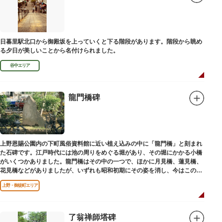
日暮里駅北口から御殿坂を上っていくと下る階段があります。階段から眺め
る夕日が美しいことから名付けられました。
谷中エリア
龍門橋碑
上野恩賜公園内の下町風俗資料館に近い植え込みの中に「龍門橋」と刻まれ
た石碑です。江戸時代には池の周りをめぐる堀があり、その堀にかかる小橋
がいくつかありました。龍門橋はその中の一つで、ほかに月見橋、蓮見橋、
花見橋などがありましたが、いずれも昭和初期にその姿を消し、今はこの石
碑にその名残がわずかに残るだけです。
上野・御徒町エリア
了翁禅師塔碑