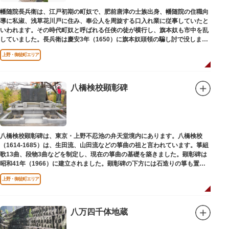
幡随院長兵衛は、江戸初期の町奴で、肥前唐津の士族出身、幡随院の住職向
導に私淑、浅草花川戸に住み、奉公人を周旋する口入れ業に従事していたと
いわれます。その時代町奴と呼ばれる任侠の徒が横行し、旗本奴も市中を乱
していました。長兵衛は慶安3年（1650）に旗本奴頭領の騙し討で没しまし
た。お墓は源空寺（げんくうじ）にあります。
上野・御徒町エリア
八橋検校顕彰碑
八橋検校顕彰碑は、東京・上野不忍池の弁天堂境内にあります。八橋検校
（1614-1685）は、生田流、山田流などの箏曲の祖と言われています。箏組
歌13曲、段物3曲などを制定し、現在の箏曲の基礎を築きました。顕彰碑は
昭和41年（1966）に建立されました。顕彰碑の下方には石造りの箏も置か
れています。
上野・御徒町エリア
八万四千体地蔵