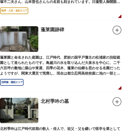
塚不二夫さん、山本晋也さんらの名前も刻まれています。日蓮聖人御開眼の
毘沙門天を奉安しています。
根岸・入谷・金杉エリア
蓬莱園跡碑
蓬莱園と命名された庭園は、江戸時代、肥前の国平戸藩主の松浦家の別邸庭
園として造られたものです。鳥越川の水を取り込んだ大泉水を中心に、二千
六百坪の敷地に築山や東屋、四季の花木、蓬莱の仙郷を思わせる名園だった
ようですが、関東大震災で荒廃し、現在は都立忍岡高校校庭に池の一部と都
指定の天然記念物の大イチョウを残すのみです。
浅草橋・蔵前エリア
北村季吟の墓
北村季吟は江戸時代前期の歌人・俳人で、祖父・父を継いで医学を業として