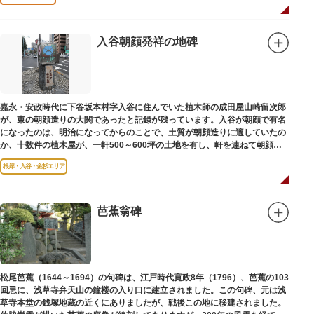
入谷朝顔発祥の地碑
嘉永・安政時代に下谷坂本村字入谷に住んでいた植木師の成田屋山崎留次郎
が、東の朝顔造りの大関であったと記録が残っています。入谷が朝顔で有名
になったのは、明治になってからのことで、土質が朝顔造りに適していたの
か、十数件の植木屋が、一軒500～600坪の土地を有し、軒を連ねて朝顔造
りをはじめました。
根岸・入谷・金杉エリア
芭蕉翁碑
松尾芭蕉（1644～1694）の句碑は、江戸時代寛政8年（1796）、芭蕉の103
回忌に、浅草寺弁天山の鐘楼の入り口に建立されました。この句碑、元は浅
草寺本堂の銭塚地蔵の近くにありましたが、戦後この地に移建されました。