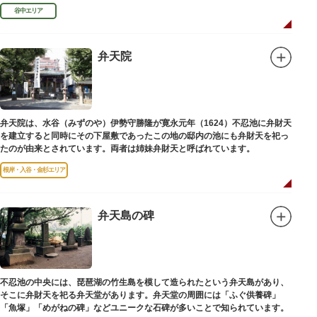
学者として活躍しました。
谷中エリア
弁天院
弁天院は、水谷（みずのや）伊勢守勝隆が寛永元年（1624）不忍池に弁財天
を建立すると同時にその下屋敷であったこの地の邸内の池にも弁財天を祀っ
たのが由来とされています。両者は姉妹弁財天と呼ばれています。
根岸・入谷・金杉エリア
弁天島の碑
不忍池の中央には、琵琶湖の竹生島を模して造られたという弁天島があり、
そこに弁財天を祀る弁天堂があります。弁天堂の周囲には「ふぐ供養碑」
「魚塚」「めがねの碑」などユニークな石碑が多いことで知られています。