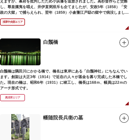
えますが、幕府を批判したため小浜藩を追放されました。高杉晋作らと交際
し、尊皇攘夷を唱え、井伊直弼排斥も企てましたが、安政5年（1858）「安
政の大獄」で捕らえられ、翌年（1859）小倉藩江戸邸の獄中で病没しまし
た。お墓は海禅寺（かいぜんじ）にあります。
浅草中央部エリア
白鬚橋
白鬚橋は隅田川にかかる橋で、橋名は東岸にある「白鬚神社」にちなんでい
ます。創架は大正3年（1914）で近在の人々が基金を募り完成した木橋でし
た。現在の橋は、昭和6年（1931）に竣工し、橋長は168ｍ、幅員は22ｍの
アーチ形式です。
奥浅草エリア
幡随院長兵衛の墓