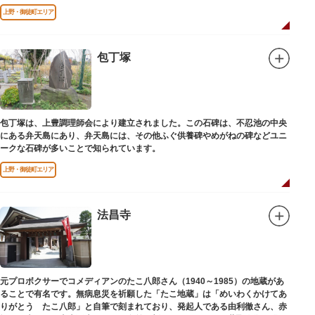
上野・御徒町エリア
包丁塚
包丁塚は、上豊調理師会により建立されました。この石碑は、不忍池の中央
にある弁天島にあり、弁天島には、その他ふぐ供養碑やめがねの碑などユニ
ークな石碑が多いことで知られています。
上野・御徒町エリア
法昌寺
元プロボクサーでコメディアンのたこ八郎さん（1940～1985）の地蔵があ
ることで有名です。無病息災を祈願した「たこ地蔵」は「めいわくかけてあ
りがとう たこ八郎」と自筆で刻まれており、発起人である由利徹さん、赤