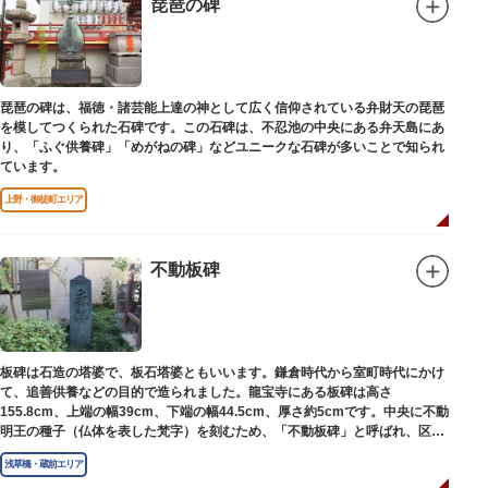
琵琶の碑
琵琶の碑は、福徳・諸芸能上達の神として広く信仰されている弁財天の琵琶
を模してつくられた石碑です。この石碑は、不忍池の中央にある弁天島にあ
り、「ふぐ供養碑」「めがねの碑」などユニークな石碑が多いことで知られ
ています。
上野・御徒町エリア
不動板碑
板碑は石造の塔婆で、板石塔婆ともいいます。鎌倉時代から室町時代にかけ
て、追善供養などの目的で造られました。龍宝寺にある板碑は高さ
155.8cm、上端の幅39cm、下端の幅44.5cm、厚さ約5cmです。中央に不動
明王の種子（仏体を表した梵字）を刻むため、「不動板碑」と呼ばれ、区内
現存の板碑を代表するもののひとつです。
浅草橋・蔵前エリア