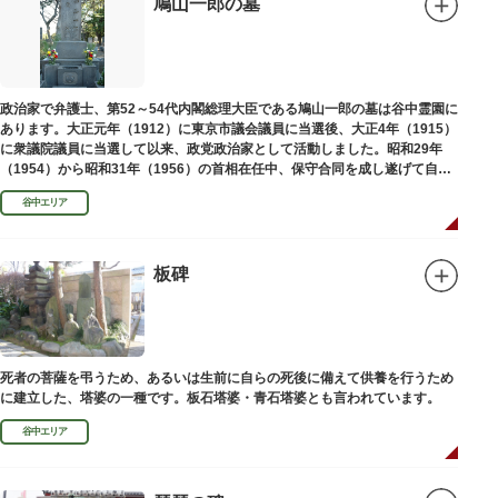
鳩山一郎の墓
政治家で弁護士、第52～54代内閣総理大臣である鳩山一郎の墓は谷中霊園に
あります。大正元年（1912）に東京市議会議員に当選後、大正4年（1915）
に衆議院議員に当選して以来、政党政治家として活動しました。昭和29年
（1954）から昭和31年（1956）の首相在任中、保守合同を成し遂げて自由
民主党の初代総裁となり、日本とソビエト連邦の国交回復を実現しました。
谷中エリア
板碑
死者の菩薩を弔うため、あるいは生前に自らの死後に備えて供養を行うため
に建立した、塔婆の一種です。板石塔婆・青石塔婆とも言われています。
谷中エリア