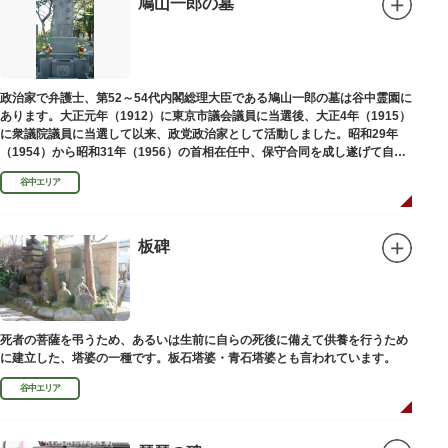
鳩山一郎の墓
政治家で弁護士、第52～54代内閣総理大臣である鳩山一郎の墓は谷中霊園に
あります。大正元年（1912）に東京市議会議員に当選後、大正4年（1915）
に衆議院議員に当選して以来、政党政治家として活動しました。昭和29年
（1954）から昭和31年（1956）の首相在任中、保守合同を成し遂げて自由
民主党の初代総裁となり、日本とソビエト連邦の国交回復を実現しました。
谷中エリア
板碑
死者の菩薩を弔うため、あるいは生前に自らの死後に備えて供養を行うため
に建立した、塔婆の一種です。板石塔婆・青石塔婆とも言われています。
谷中エリア