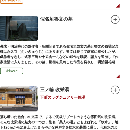
上野・御徒町エリア
假名垣魯文の墓
幕末・明治時代の戯作者・新聞記者である假名垣魯文の墓と魯文の猫塔記念
碑は永久寺（えいきゅうじ）にあります。魯文は長じて商家に奉公したが、
戯作者を志し、式亭三馬や十返舎一九などの戯作を耽読、諸方を遊歴して作
家生活に入りました。その後、世相を風刺した作品を発表し、明治開花期の
花形作家となりました。墓石には、聖観音を線刻した板碑がはめ込まれてい
谷中エリア
ます。
三ノ輪 改栄湯
下町のラグジュアリー銭湯
落ち着いた色合いの浴室で、まるで高級リゾートのような雰囲気の改栄湯。
そんな改栄湯の魅力の一つは、別名「美人の湯」ともよばれる「軟水」。地
下120ｍから汲み上げたまろやかな井戸水を軟水化装置に通し、化粧水のよ