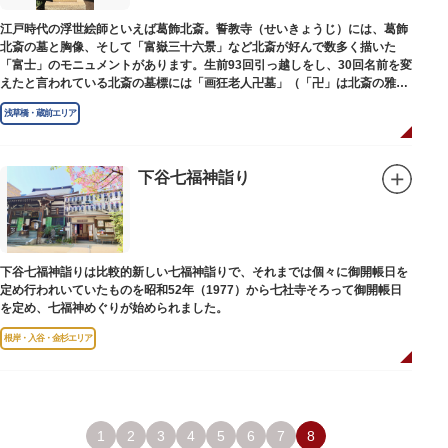
江戸時代の浮世絵師といえば葛飾北斎。誓教寺（せいきょうじ）には、葛飾
北斎の墓と胸像、そして「富嶽三十六景」など北斎が好んで数多く描いた
「富士」のモニュメントがあります。生前93回引っ越しをし、30回名前を変
えたと言われている北斎の墓標には「画狂老人卍墓」（「卍」は北斎の雅号
の一つ）とあり、辞世の句が刻まれています。毎年命日の4月18日には「北
浅草橋・蔵前エリア
斎忌」が開かれ、法要が営まれます。
下谷七福神詣り
下谷七福神詣りは比較的新しい七福神詣りで、それまでは個々に御開帳日を
定め行われいていたものを昭和52年（1977）から七社寺そろって御開帳日
を定め、七福神めぐりが始められました。
根岸・入谷・金杉エリア
1
2
3
4
5
6
7
8