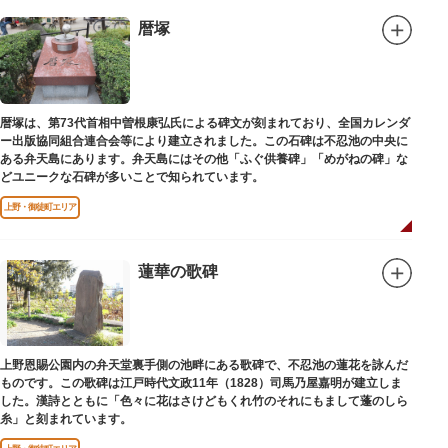
暦塚
暦塚は、第73代首相中曽根康弘氏による碑文が刻まれており、全国カレンダ
ー出版協同組合連合会等により建立されました。この石碑は不忍池の中央に
ある弁天島にあります。弁天島にはその他「ふぐ供養碑」「めがねの碑」な
どユニークな石碑が多いことで知られています。
上野・御徒町エリア
蓮華の歌碑
上野恩賜公園内の弁天堂裏手側の池畔にある歌碑で、不忍池の蓮花を詠んだ
ものです。この歌碑は江戸時代文政11年（1828）司馬乃屋嘉明が建立しま
した。漢詩とともに「色々に花はさけどもくれ竹のそれにもまして蓬のしら
糸」と刻まれています。