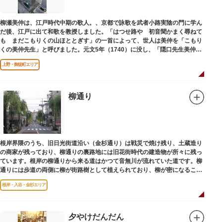
柳瀬美仲は、江戸時代中期の歌人。、京都で詠歌を武者小路実陰の門に学ん
だ後、江戸に出て和歌を教授しました。「はつせ路や 初音聞かまく尋ねて
も まだこもりくの山ほととぎす」の一首によって、世人は美仲を「こもり
くの美仲先生」と呼びました。元文5年（1740）に没し、「隠口先生美仲甫
之墓」と刻まれた墓が教證寺（きょうしょうじ）にあります。
上野・御徒町エリア
柳通り
根岸界隈のうち、旧日光街道沿い（金杉通り）は戦災で焼け残り、土蔵造り
の商家が残っており、柳通りの裏路地には旧花街時代の建造物が所々に残っ
ています。根岸の柳通りから来る道はかつて音無川が流れていた道です。柳
通りには歩道の両側に柳が街路樹として植えられており、柳が密になるこの
通りがかつて花街のあった界隈です。
根岸・入谷・金杉エリア
夕やけだんだん