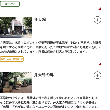
学者として活躍しました。
谷中エリア
弁天院
弁天院は、水谷（みずのや）伊勢守勝隆が寛永元年（1624）不忍池に弁財天
を建立すると同時にその下屋敷であったこの地の邸内の池にも弁財天を祀っ
たのが由来とされています。両者は姉妹弁財天と呼ばれています。
根岸・入谷・金杉エリア
弁天島の碑
不忍池の中央には、琵琶湖の竹生島を模して造られたという弁天島があり、
そこに弁財天を祀る弁天堂があります。弁天堂の周囲には「ふぐ供養碑」
「魚塚」「めがねの碑」などユニークな石碑が多いことで知られています。