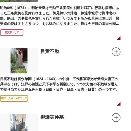
碑との関係は、明らかではありません。
なお、隅田川の対岸、木母寺（墨田区堤通）境内には梅若にちなむ梅若塚
明治6年（1873）、明治天皇は元勲三条実美の別邸対鴎荘に行幸し病床にあ
（都旧跡）があり、この妙亀塚と相対するものと考えられています。
った三条実美を見舞われました。御見舞いの帰途、伊達宗城邸で御休息の
際、隅田川の冬景色を賞せられた和歌「いつみてもあかぬ景色は隅田川 難
美路の花は冬もさきつつ」をお詠みになりました。碑は今戸町の隅田公園内
にあります。
奥浅草エリア
目黄不動
目黄不動は寛永年間（1624～1643）の中頃、三代将軍家光が天海大僧正の
具申をうけ、江戸の鎮護と天下泰平を祈願して、5つの方角の不動尊を選ん
で割り当てた江戸五色不動（目白・目赤・目黒・目青・目黄）の一つです。
根岸・入谷・金杉エリア
柳瀬美仲墓