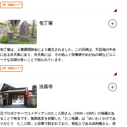
上野・御徒町エリア
包丁塚
包丁塚は、上豊調理師会により建立されました。この石碑は、不忍池の中央
にある弁天島にあり、弁天島には、その他ふぐ供養碑やめがねの碑などユニ
ークな石碑が多いことで知られています。
上野・御徒町エリア
法昌寺
元プロボクサーでコメディアンのたこ八郎さん（1940～1985）の地蔵があ
ることで有名です。無病息災を祈願した「たこ地蔵」は「めいわくかけてあ
りがとう たこ八郎」と自筆で刻まれており、発起人である由利徹さん、赤