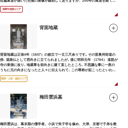
佐脇嵩雪が描いた芭蕉の座像が線刻してありますが、200年の風雪を経て、
碑石も欠損し、碑面の判読も困難となっています。
浅草中央部エリア
背面地蔵
背面地蔵は正保4年（1647）の創立で一丈三尺余りです｡ その昔奥州街道の
傍､ 道路仏として西向きに立てられましたが､ 後に明和元年 （1764） 道筋が
寺の東側に改り､ 地蔵尊を前向きに建て直したところ､ 不思議な事に一夜の
うちに元の向きになったと人々に伝えられて､ この尊称が起こったといわれ
ています｡薬王寺（やくおうじ）にあります。
根岸・入谷・金杉エリア
梅田雲浜墓
梅田雲浜は、幕末期の儒学者。小浜で朱子学を修め、大津、京都で子弟を教