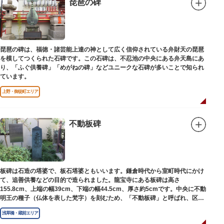
琵琶の碑
琵琶の碑は、福徳・諸芸能上達の神として広く信仰されている弁財天の琵琶
を模してつくられた石碑です。この石碑は、不忍池の中央にある弁天島にあ
り、「ふぐ供養碑」「めがねの碑」などユニークな石碑が多いことで知られ
ています。
上野・御徒町エリア
不動板碑
板碑は石造の塔婆で、板石塔婆ともいいます。鎌倉時代から室町時代にかけ
て、追善供養などの目的で造られました。龍宝寺にある板碑は高さ
155.8cm、上端の幅39cm、下端の幅44.5cm、厚さ約5cmです。中央に不動
明王の種子（仏体を表した梵字）を刻むため、「不動板碑」と呼ばれ、区内
現存の板碑を代表するもののひとつです。
浅草橋・蔵前エリア