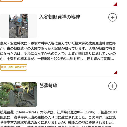
入谷朝顔発祥の地碑
嘉永・安政時代に下谷坂本村字入谷に住んでいた植木師の成田屋山崎留次郎
が、東の朝顔造りの大関であったと記録が残っています。入谷が朝顔で有名
になったのは、明治になってからのことで、土質が朝顔造りに適していたの
か、十数件の植木屋が、一軒500～600坪の土地を有し、軒を連ねて朝顔造
りをはじめました。
根岸・入谷・金杉エリア
芭蕉翁碑
松尾芭蕉（1644～1694）の句碑は、江戸時代寛政8年（1796）、芭蕉の103
回忌に、浅草寺弁天山の鐘楼の入り口に建立されました。この句碑、元は浅
草寺本堂の銭塚地蔵の近くにありましたが、戦後この地に移建されました。