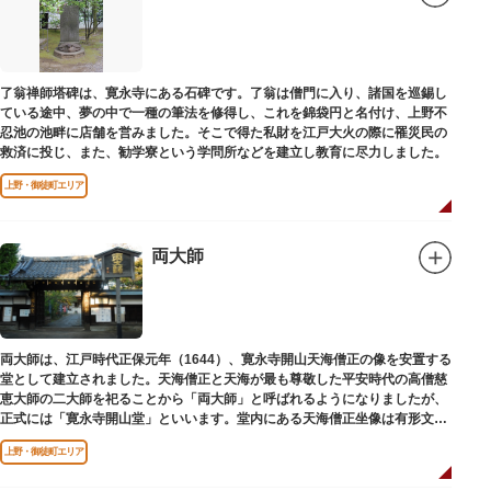
了翁禅師塔碑は、寛永寺にある石碑です。了翁は僧門に入り、諸国を巡錫し
ている途中、夢の中で一種の筆法を修得し、これを錦袋円と名付け、上野不
忍池の池畔に店舗を営みました。そこで得た私財を江戸大火の際に罹災民の
救済に投じ、また、勧学寮という学問所などを建立し教育に尽力しました。
上野・御徒町エリア
両大師
両大師は、江戸時代正保元年（1644）、寛永寺開山天海僧正の像を安置する
堂として建立されました。天海僧正と天海が最も尊敬した平安時代の高僧慈
恵大師の二大師を祀ることから「両大師」と呼ばれるようになりましたが、
正式には「寛永寺開山堂」といいます。堂内にある天海僧正坐像は有形文化
財に指定されています。
上野・御徒町エリア