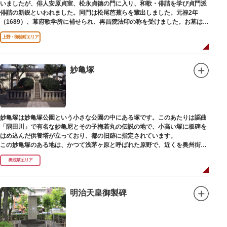
いましたが、俳人安原貞室、松永貞徳の門に入り、和歌・俳諧を学び貞門派
俳諧の新鋭といわれました。同門は松尾芭蕉らを輩出しました。元禄2年
（1689）、幕府歌学所に補せられ、再昌院法印の称を受けました。お墓は正
慶寺（しょうけいじ）にあります。
上野・御徒町エリア
妙亀塚
妙亀塚は妙亀塚公園という小さな公園の中にある塚です。このあたりは謡曲
「隅田川」で有名な妙亀尼とその子梅若丸の伝説の地で、小高い塚に板碑を
はめ込んだ供養塔が立っており、都の旧跡に指定されています。
この妙亀塚のある地は、かつて浅茅ヶ原と呼ばれた原野で、近くを奥州街道
が通じていました。妙亀塚は「梅若伝説」にちなんだ名称です。「梅若伝
奥浅草エリア
説」とは平安時代、吉田少将惟房の子・梅若が、信夫藤太という人買いにさ
らわれ、都から奥州へつれて行かれる途中、重い病にかかりこの地に捨てら
れ世を去りました。我が子を探し求めてはるばるこの地まで来た母親は、隅
田川岸で里人から梅若の死を知らされ、髪をおろして妙亀尼と称し庵を結ん
明治天皇御製碑
だ、という説話です。謡曲『隅田川』はこの伝説をもとにしています。
塚の上には板碑が祀られています。この板碑には「弘安十一年戊子五月二十
二日孝子敬白」と刻まれており、区内でも古いものです。しかし妙亀塚と板