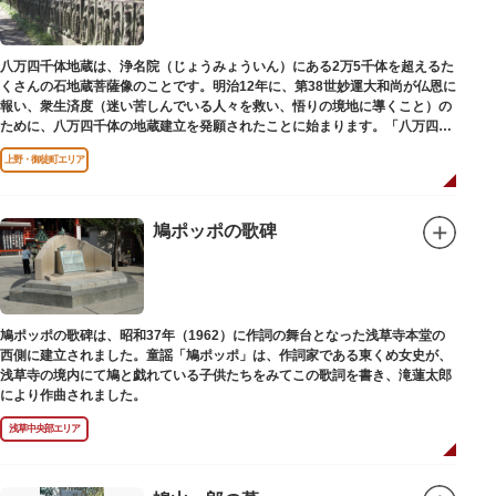
八万四千体地蔵は、浄名院（じょうみょういん）にある2万5千体を超えるた
くさんの石地蔵菩薩像のことです。明治12年に、第38世妙運大和尚が仏恩に
報い、衆生済度（迷い苦しんでいる人々を救い、悟りの境地に導くこと）の
ために、八万四千体の地蔵建立を発願されたことに始まります。「八万四
千」とは仏法で無数の意味を示します。この石地蔵尊は全国各地にも造立さ
上野・御徒町エリア
れており、これまで約5万体の石地蔵尊が造立され、今も増え続けていま
す。
鳩ポッポの歌碑
鳩ポッポの歌碑は、昭和37年（1962）に作詞の舞台となった浅草寺本堂の
西側に建立されました。童謡「鳩ポッポ」は、作詞家である東くめ女史が、
浅草寺の境内にて鳩と戯れている子供たちをみてこの歌詞を書き、滝蓮太郎
により作曲されました。
浅草中央部エリア