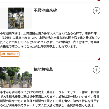
不忍池由来碑
不忍池由来碑は、上野恩賜公園の弁財天入口近くにある石碑で、昭和41年
（1966）に建立されました。上野台地と本郷台地の間を忍ヶ丘と呼ばれてい
たことに由来しているといわれています。この地域は、古くは海で、海岸線
の後退で沼のようになったのは平安時代といわれています。
上野・御徒町エリア
福地桜痴墓
幕末から明治時代にかけての武士（幕臣）・ジャーナリスト・作家・劇作家
である福地桜痴の墓は谷中霊園にあります。通称は源一郎といいます。毎日
新聞の前身である東京日々新聞の主筆として筆を奮い、初めて社説を採用す
るなど明治時代のジャーナリズムに大きく貢献し、新聞界を去った後は、文