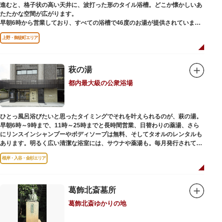
進むと、格子状の高い天井に、波打った形のタイル浴槽。どこか懐かしいあ
たたかな空間が広がります。
早朝6時から営業しており、すべての浴槽で46度のお湯が提供されていま
す。常連の方々を魅了するのは早朝のこの少し熱めの温度のお湯と昔ながら
上野・御徒町エリア
の懐かしさでしょうか。
店頭の屋根瓦や格子型天井等も昭和から引き継がれてきている歴史あるもの
です。お立ち寄りの際は、有形文化財に指定されたその景観も、ぜひゆった
りとご覧ください。
萩の湯
都内最大級の公衆浴場
ひとっ風呂浴びたいと思ったタイミングでそれを叶えられるのが、萩の湯。
早朝6時～9時まで、11時～25時までと長時間営業、日替わりの薬湯、さら
にリンスインシャンプーやボディソープは無料、そしてタオルのレンタルも
あります。明るく広い清潔な浴室には、サウナや薬湯も。毎月発行されてい
る萩の湯だよりで薬湯の予定を確認すれば、お好みの薬湯を楽しめます。
根岸・入谷・金杉エリア
また併設されたレストラン、食事処こもれびではおいしい食事だけでなく、
たくさんの種類の飲み物やおつまみが。昼からでも晩酌セットの注文がで
き、明るい時間の一杯も最高です。好きな時間にお風呂に入り、お風呂の前
後これまた好きなタイミングで、おいしい食事をいただき、心も体も整えて
葛飾北斎墓所
日々の生活を支えてくれる空間です。
葛飾北斎ゆかりの地