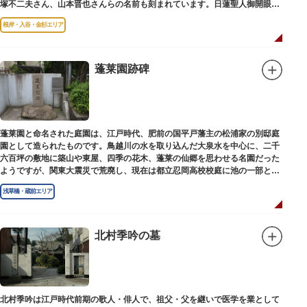
塚不二夫さん、山本晋也さんらの名前も刻まれています。日蓮聖人御開眼の
毘沙門天を奉安しています。
根岸・入谷・金杉エリア
蓬莱園跡碑
蓬莱園と命名された庭園は、江戸時代、肥前の国平戸藩主の松浦家の別邸庭
園として造られたものです。鳥越川の水を取り込んだ大泉水を中心に、二千
六百坪の敷地に築山や東屋、四季の花木、蓬莱の仙郷を思わせる名園だった
ようですが、関東大震災で荒廃し、現在は都立忍岡高校校庭に池の一部と都
指定の天然記念物の大イチョウを残すのみです。
浅草橋・蔵前エリア
北村季吟の墓
北村季吟は江戸時代前期の歌人・俳人で、祖父・父を継いで医学を業として