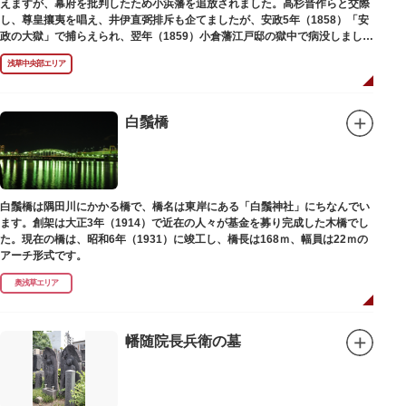
えますが、幕府を批判したため小浜藩を追放されました。高杉晋作らと交際
し、尊皇攘夷を唱え、井伊直弼排斥も企てましたが、安政5年（1858）「安
政の大獄」で捕らえられ、翌年（1859）小倉藩江戸邸の獄中で病没しまし
た。お墓は海禅寺（かいぜんじ）にあります。
浅草中央部エリア
白鬚橋
白鬚橋は隅田川にかかる橋で、橋名は東岸にある「白鬚神社」にちなんでい
ます。創架は大正3年（1914）で近在の人々が基金を募り完成した木橋でし
た。現在の橋は、昭和6年（1931）に竣工し、橋長は168ｍ、幅員は22ｍの
アーチ形式です。
奥浅草エリア
幡随院長兵衛の墓