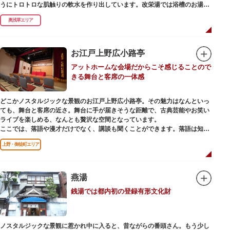
うにトロトロな肌触りの軟水を作り出しています。改栄湯では浴槽のお湯か
らカランのお湯まですべてが軟水。お風呂上がりにはお肌しっとり、髪の毛
奥浅草エリア
さらさらになれることまちがいなしです。お風呂の種類も多く、高濃度浸透
炭酸泉、シルキーバス、ジェットバス、サウナなど気分によって様々なお風
呂を楽しめます。
そしてお風呂上がりには、キンキンに冷えた生ビールやレモンサワーで乾杯
お江戸上野広小路亭
するもよし、改栄湯名物こだわりの生乳ソフトクリームを食べるのもよし、
アットホームな会場だからこそ感じることので
どの年代の方々も、身も心も温まる幸せな空間となっています。オリジナル
きる舞台と客席の一体感
グッズの販売もありますのでお立ち寄りの際にはぜひ覗いてみてください
ね。
どこかノスタルジックな景観のお江戸上野広小路亭。その魅力はなんといっ
ても、舞台と客席の近さ。舞台に手が届きそうな距離で、古典芸能やお笑い
ライブを楽しめる、なんとも贅沢な空間となっています。
ここでは、落語や漫才だけでなく、講談も聞くことができます。落語は知っ
ているけど講談ってなんだろう？と思われた方も、ぜひ一度お江戸上野広小
上野・御徒町エリア
路亭をのぞいてみませんか？
燕湯
銭湯では都内初の登録有形文化財
ノスタルジックな景観に惹かれ中に入ると、昔ながらの番頭さん。もう少し