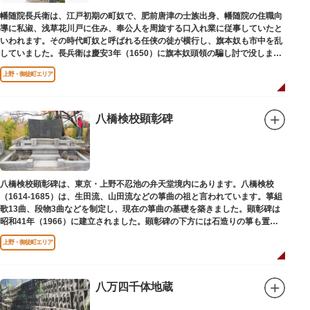
幡随院長兵衛は、江戸初期の町奴で、肥前唐津の士族出身、幡随院の住職向
導に私淑、浅草花川戸に住み、奉公人を周旋する口入れ業に従事していたと
いわれます。その時代町奴と呼ばれる任侠の徒が横行し、旗本奴も市中を乱
していました。長兵衛は慶安3年（1650）に旗本奴頭領の騙し討で没しまし
た。お墓は源空寺（げんくうじ）にあります。
上野・御徒町エリア
八橋検校顕彰碑
八橋検校顕彰碑は、東京・上野不忍池の弁天堂境内にあります。八橋検校
（1614-1685）は、生田流、山田流などの箏曲の祖と言われています。箏組
歌13曲、段物3曲などを制定し、現在の箏曲の基礎を築きました。顕彰碑は
昭和41年（1966）に建立されました。顕彰碑の下方には石造りの箏も置か
れています。
上野・御徒町エリア
八万四千体地蔵