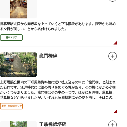
日暮里駅北口から御殿坂を上っていくと下る階段があります。階段から眺め
る夕日が美しいことから名付けられました。
谷中エリア
龍門橋碑
上野恩賜公園内の下町風俗資料館に近い植え込みの中に「龍門橋」と刻まれ
た石碑です。江戸時代には池の周りをめぐる堀があり、その堀にかかる小橋
がいくつかありました。龍門橋はその中の一つで、ほかに月見橋、蓮見橋、
花見橋などがありましたが、いずれも昭和初期にその姿を消し、今はこの石
碑にその名残がわずかに残るだけです。
上野・御徒町エリア
了翁禅師塔碑