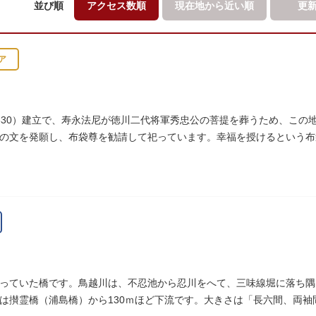
並び順
アクセス数順
現在地から
近い順
更
ア
630）建立で、寿永法尼が徳川二代将軍秀忠公の菩提を葬うため、この
の文を発願し、布袋尊を勧請して祀っています。幸福を授けるという布
っていた橋です。鳥越川は、不忍池から忍川をへて、三味線堀に落ち隅
は攅霊橋（浦島橋）から130ｍほど下流です。大きさは「長六間、両