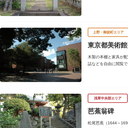
霊園にあります。
上野・御徒町エリア
東京都美術館
木製の本棚と家具が配
誌などを自由に閲覧で
いる。
（画像提供：東京都美
浅草中央部エリア
芭蕉翁碑
松尾芭蕉（1644～1