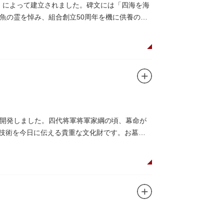
合」によって建立されました。碑文には「四海を海
魚の霊を悼み、組合創立50周年を機に供養のた
開発しました。四代将軍将軍家綱の頃、幕命が
木技術を今日に伝える貴重な文化財です。お墓は