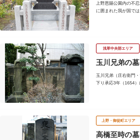
上野恩賜公園内の不忍
に囲まれた我が国では
めこの塚を建立します
浅草中央部エリア
玉川兄弟の墓
玉川兄弟（庄右衛門・
下り承応3年（165
聖徳寺（しょうとくじ
上野・御徒町エリア
高橋至時の墓