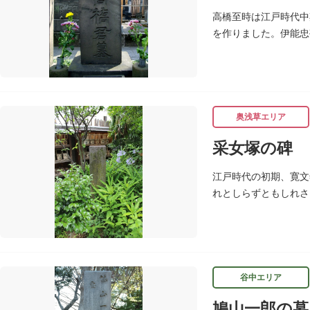
高橋至時は江戸時代中
を作りました。伊能忠
年（1804）肺患の
奥浅草エリア
采女塚の碑
江戸時代の初期、寛文
れとしらずともしれさ
（しゅっさんじ）にあ
谷中エリア
鳩山一郎の墓