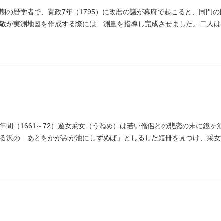
期の暦学者で、寛政7年（1795）に改暦の議が幕府で起こると、同門
敬が実測地図を作成する際には、測量を指導し完成させました。二人は
ため没しました。お墓は源空寺（げんくうじ）にあります。
年間（1661～72）遊女采女（うねめ）は若い僧侶との悲恋の末に鏡
る沢の あとをかがみが池にしずめば」としるした短冊を見つけ、采女
ります。