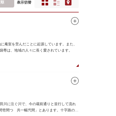
新順
表示切替
地に庵室を営んだことに起源しています。また、
袋尊は、地域の人々に長く愛されています。
田川に注ぐ川で、今の蔵前通りと並行して流れ
袖間壱間つゞ共一幅弐間」とあります。十字路の東