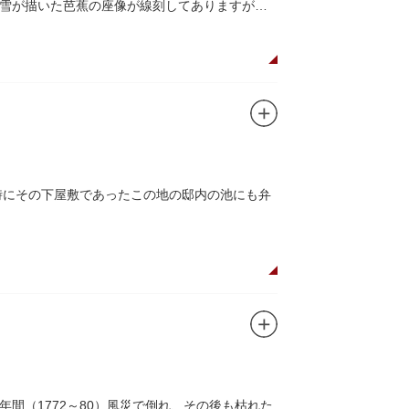
雪が描いた芭蕉の座像が線刻してありますが、
時にその下屋敷であったこの地の邸内の池にも弁
間（1772～80）風災で倒れ、その後も枯れた