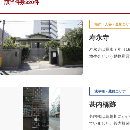
該当件数320件
根岸・入谷・金杉エリ
寿永寺
寿永寺は寛永７年（1
放生会という動物慰霊
浅草橋・蔵前エリア
甚内橋跡
甚内橋は鳥越川にかか
ていました。甚内橋跡