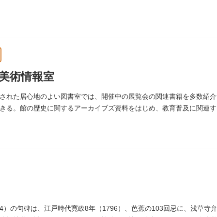
美術情報室
された居心地のよい図書室では、開催中の展覧会の関連書籍を多数紹介
きる。館の歴史に関するアーカイブズ資料をはじめ、教育普及に関連す
術館）
694）の句碑は、江戸時代寛政8年（1796）、芭蕉の103回忌に、浅