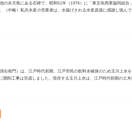
池の弁天島にある石碑で、昭和51年（1976）に「東京魚商業協同組
、（中略）私共水産小売業者は、水揚げされる水産資源に感謝し慎んで
」とあります。
清右衛門）は、江戸時代初期、江戸市民の飲料水確保のため玉川上水を
4）に開削工事は完成しました。現存する玉川上水は、江戸時代初期の土
）にあります。