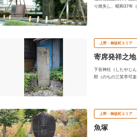
り焼失し、昭和37年
いわれます。
上野・御徒町エリア
寄席発祥之地
下谷神社（したやじん
郎（のちの三笑亭可楽
上野・御徒町エリア
魚塚