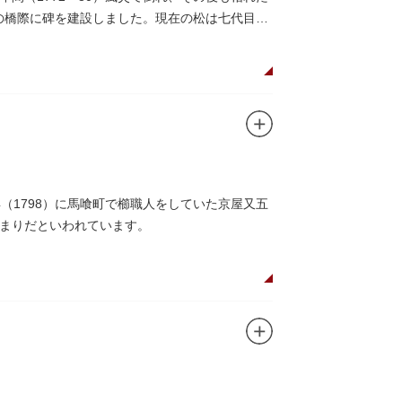
この橋際に碑を建設しました。現在の松は七代目と
（1798）に馬喰町で櫛職人をしていた京屋又五
まりだといわれています。