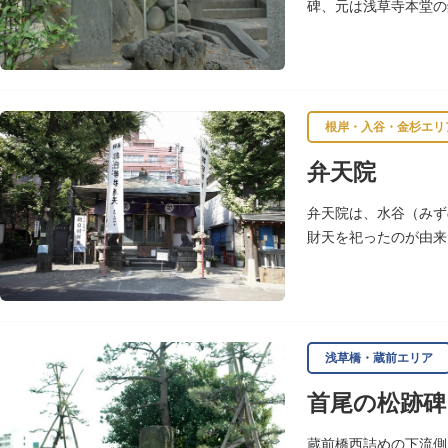
碑、元は浅草寺本堂の
200年の風雪を経て
根岸・入谷・金杉エリ
弁天院
弁天院は、水谷（みず
財天を祀ったのが由来
浅草橋・蔵前エリア
首尾の松跡碑
蔵前橋西詰めの下流側