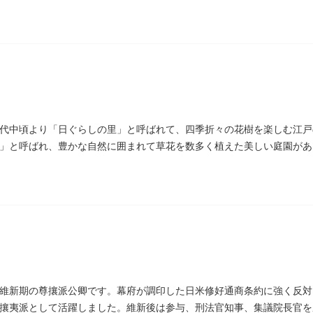
碑があります。
代中頃より「日ぐらしの里」と呼ばれて、四季折々の花樹を楽しむ江戸
」と呼ばれ、豊かな自然に囲まれて草花を数多く植えた美しい庭園があ
があります。
維新期の尊攘派公卿です。幕府が調印した日米修好通商条約に強く反対
攘夷派として活躍しました。維新後は参与、刑法官知事、集議院長官を