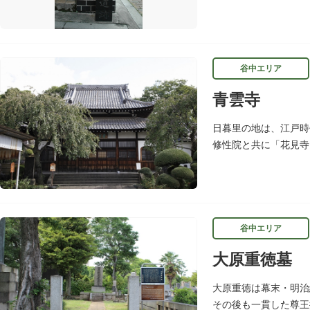
南角には甚内橋跡の石
谷中エリア
青雲寺
日暮里の地は、江戸時
修性院と共に「花見寺
ざわばきん）筆塚の碑
谷中エリア
大原重徳墓
大原重徳は幕末・明治
その後も一貫した尊王