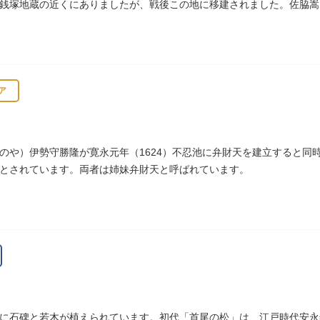
銭塚地蔵の近くにありましたが、戦後この地に移建されました。佐脇嵩
、碑石も欠損し、碑面の判読も困難となっています。
ア
のや）伊勢守勝隆が寛永元年（1624）不忍池に弁財天を建立すると同
とされています。両者は姉妹弁財天と呼ばれています。
に石碑と若木が植えられています。初代「首尾の松」は、江戸時代安永年