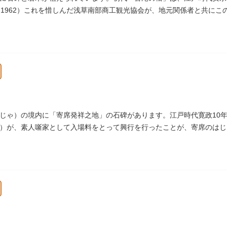
（1962）これを惜しんだ浅草南部商工観光協会が、地元関係者と共に
じゃ）の境内に「寄席発祥之地」の石碑があります。江戸時代寛政10年
）が、素人噺家として入場料をとって興行を行ったことが、寄席のはじ