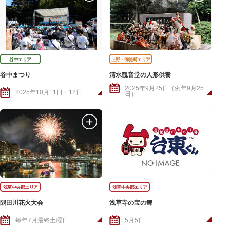
谷中エリア
上野・御徒町エリア
谷中まつり
清水観音堂の人形供養
2025年9月25日（例年9月25
2025年10月11日・12日
日）
浅草中央部エリア
浅草中央部エリア
隅田川花火大会
浅草寺の宝の舞
毎年7月最終土曜日
5月5日