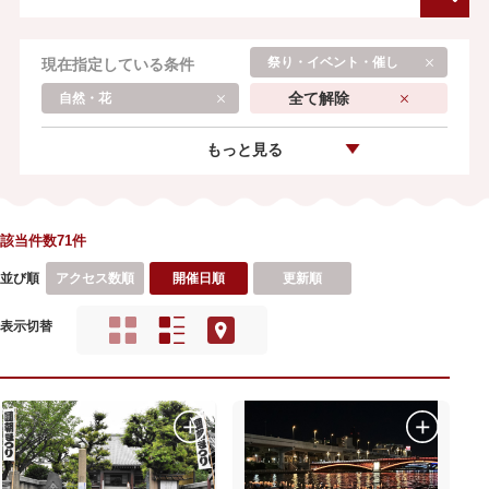
祭り・イベント・催し
現在指定している条件
全て解除
自然・花
もっと見る
該当件数71件
並び順
アクセス数順
開催日順
更新順
表示切替