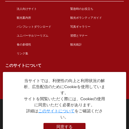
法人向けサイト
緊急時のお役立ち
観光案内所
観光ボランティアガイド
パンフレットダウンロード
写真ギャラリー
ユニバーサルツーリズム
習慣とマナー
食の多様性
観光統計
リンク集
このサイトについて
当サイトでは、利便性の向上と利用状況の解
このサイトについて
広告掲載について
析、広告配信のためにCookieを使用していま
お問い合わせ
す。
サイトを閲覧いただく際には、Cookieの使用
に同意いただく必要があります。
台東区役所観光課
詳細は
このサイトについて
をご確認くださ
〒110-8615 東京都台東区東上野4丁目5番6号
TEL：03-5246-1151
い。
（平日8:30〜17:15 土日祝休み）
同意する