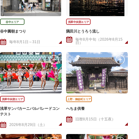
谷中エリア
浅草中央部エリア
谷中圓朝まつり
隅田川とうろう流し
毎年8月中旬（2026年8月15
毎年8月1日～31日
日）
浅草中央部エリア
上野・御徒町エリア
浅草サンバカーニバルパレードコン
へちま供養
テスト
旧暦8月15日（十五夜）
2026年8月29日（土）