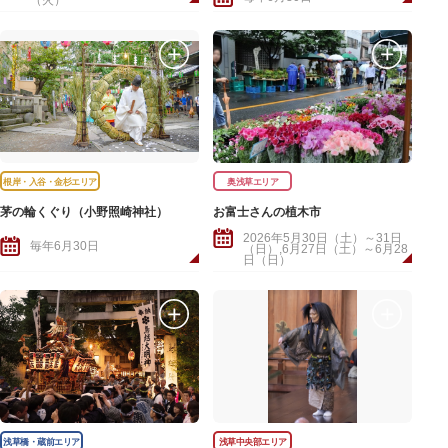
（火）
根岸・入谷・金杉エリア
奥浅草エリア
茅の輪くぐり（小野照崎神社）
お富士さんの植木市
2026年5月30日（土）～31日
毎年6月30日
（日）,6月27日（土）～6月28
日（日）
浅草橋・蔵前エリア
浅草中央部エリア