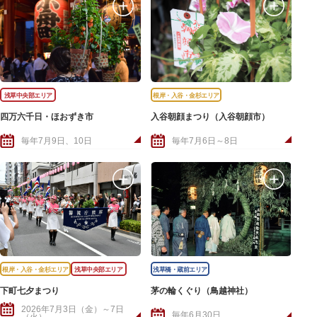
浅草中央部エリア
根岸・入谷・金杉エリア
四万六千日・ほおずき市
入谷朝顔まつり（入谷朝顔市）
毎年7月9日、10日
毎年7月6日～8日
根岸・入谷・金杉エリア
浅草中央部エリア
浅草橋・蔵前エリア
下町七夕まつり
茅の輪くぐり（鳥越神社）
2026年7月3日（金）～7日
毎年6月30日