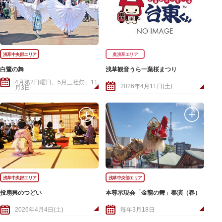
浅草中央部エリア
奥浅草エリア
白鷺の舞
浅草観音うら一葉桜まつり
4月第2日曜日、5月三社祭、11
2026年4月11日(土)
月3日
浅草中央部エリア
浅草中央部エリア
投扇興のつどい
本尊示現会「金龍の舞」奉演（春）
2026年4月4日(土)
毎年3月18日