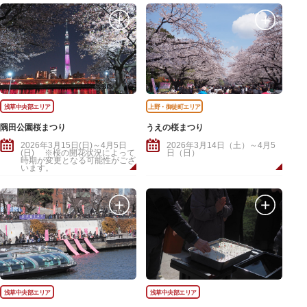
浅草中央部エリア
上野・御徒町エリア
隅田公園桜まつり
うえの桜まつり
2026年3月15日(日)～4月5日
2026年3月14日（土）～4月5
(日) ※桜の開花状況によって
日（日）
時期が変更となる可能性がござ
います。
浅草中央部エリア
浅草中央部エリア