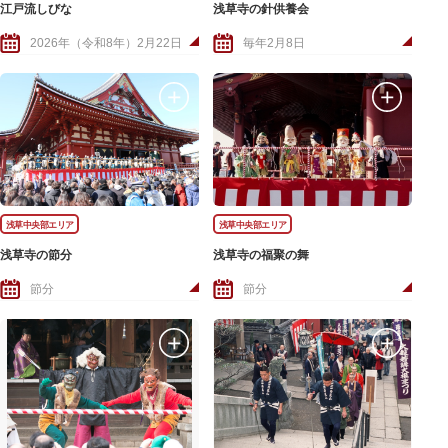
江戸流しびな
浅草寺の針供養会
2026年（令和8年）2月22日
毎年2月8日
浅草中央部エリア
浅草中央部エリア
浅草寺の節分
浅草寺の福聚の舞
節分
節分