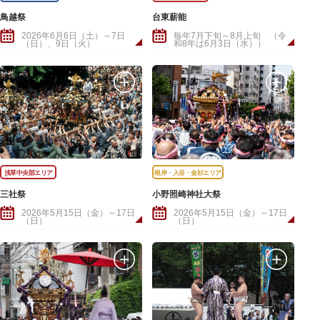
鳥越祭
台東薪能
2026年6月6日（土）～7日
毎年7月下旬～8月上旬 （令
（日）、9日（火）
和8年は6月3日（水））
浅草中央部エリア
根岸・入谷・金杉エリア
三社祭
小野照崎神社大祭
2026年5月15日（金）～17日
2026年5月15日（金）～17日
（日）
（日）