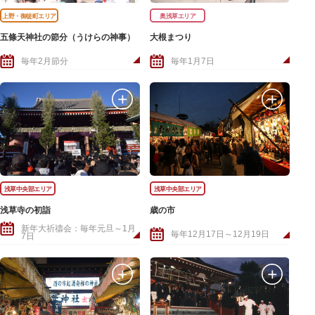
上野・御徒町エリア
奥浅草エリア
五條天神社の節分（うけらの神事）
大根まつり
毎年2月節分
毎年1月7日
浅草中央部エリア
浅草中央部エリア
浅草寺の初詣
歳の市
新年大祈禱会：毎年元旦～1月
毎年12月17日～12月19日
7日