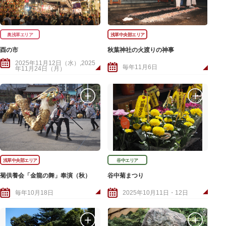
奥浅草エリア
浅草中央部エリア
酉の市
秋葉神社の火渡りの神事
2025年11月12日（水）,2025
毎年11月6日
年11月24日（月）
浅草中央部エリア
谷中エリア
菊供養会「金龍の舞」奉演（秋）
谷中菊まつり
毎年10月18日
2025年10月11日・12日