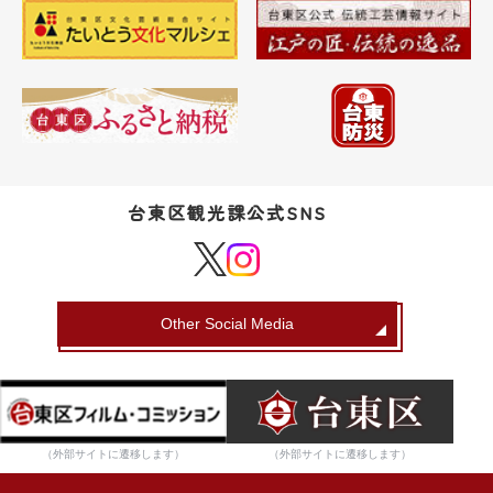
台東区観光課公式SNS
Other Social Media
（外部サイトに遷移します）
（外部サイトに遷移します）