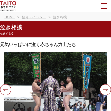
HOME
祭り・イベント
泣き相撲
泣き相撲
なきずもう
元気いっぱいに泣く赤ちゃん力士たち