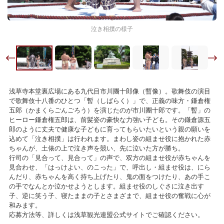
泣き相撲の様子
浅草寺本堂裏広場にある九代目市川團十郎像（暫像）。歌舞伎の演目
で歌舞伎十八番のひとつ「暫（しばらく）」で、正義の味方・鎌倉権
五郎（かまくらごんごろう）を演じたのが市川團十郎です。「暫」の
ヒーロー鎌倉権五郎は、前髪姿の豪快な力強い子ども。その鎌倉源五
郎のように丈夫で健康な子どもに育ってもらいたいという親の願いを
込めて「泣き相撲」は行われます。まわし姿の組ませ役に抱かれた赤
ちゃんが、土俵の上で泣き声を競い、先に泣いた方が勝ち。
行司の「見合って、見合って」の声で、双方の組ませ役が赤ちゃんを
見合わせ、「はっけよい、のこった」で、呼出し・組ませ役は、にら
んだり、赤ちゃんを高く持ち上げたり、鬼の面をつけたり、あの手こ
の手でなんとか泣かせようとします。組ませ役のしぐさに泣き出す
子、逆に笑う子、寝たままの子とさまざまで、組ませ役の奮戦に心が
和みます。
応募方法等、詳しくは浅草観光連盟公式サイトでご確認ください。