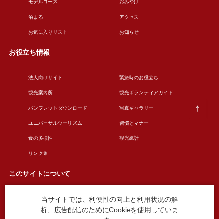
モデルコース
おみやげ
泊まる
アクセス
お気に入りリスト
お知らせ
お役立ち情報
法人向けサイト
緊急時のお役立ち
観光案内所
観光ボランティアガイド
パンフレットダウンロード
写真ギャラリー
ユニバーサルツーリズム
習慣とマナー
食の多様性
観光統計
リンク集
このサイトについて
当サイトでは、利便性の向上と利用状況の解
このサイトについて
広告掲載について
析、広告配信のためにCookieを使用していま
お問い合わせ