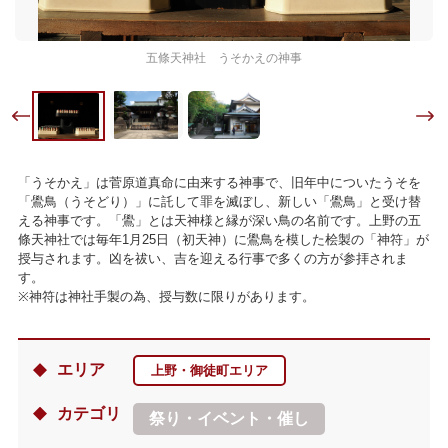
五條天神社 うそかえの神事
「うそかえ」は菅原道真命に由来する神事で、旧年中についたうそを
「鷽鳥（うそどり）」に託して罪を滅ぼし、新しい「鷽鳥」と受け替
える神事です。「鷽」とは天神様と縁が深い鳥の名前です。上野の五
條天神社では毎年1月25日（初天神）に鷽鳥を模した桧製の「神符」が
授与されます。凶を祓い、吉を迎える行事で多くの方が参拝されま
す。
※神符は神社手製の為、授与数に限りがあります。
エリア
上野・御徒町エリア
カテゴリ
祭り・イベント・催し