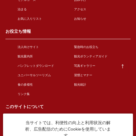
泊まる
アクセス
お気に入りリスト
お知らせ
お役立ち情報
法人向けサイト
緊急時のお役立ち
観光案内所
観光ボランティアガイド
パンフレットダウンロード
写真ギャラリー
ユニバーサルツーリズム
習慣とマナー
食の多様性
観光統計
リンク集
このサイトについて
当サイトでは、利便性の向上と利用状況の解
このサイトについて
広告掲載について
析、広告配信のためにCookieを使用していま
お問い合わせ
す。