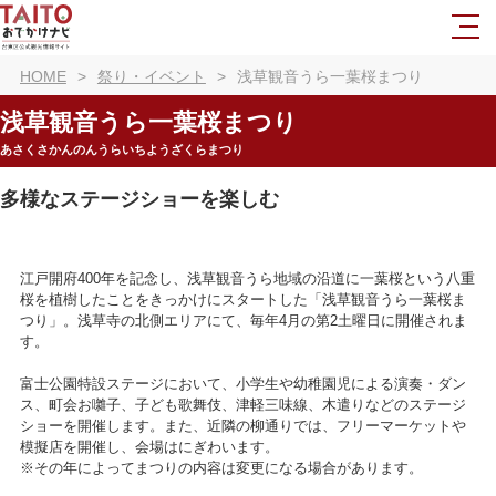
HOME
祭り・イベント
浅草観音うら一葉桜まつり
浅草観音うら一葉桜まつり
あさくさかんのんうらいちようざくらまつり
多様なステージショーを楽しむ
江戸開府400年を記念し、浅草観音うら地域の沿道に一葉桜という八重
桜を植樹したことをきっかけにスタートした「浅草観音うら一葉桜ま
つり」。浅草寺の北側エリアにて、毎年4月の第2土曜日に開催されま
す。
富士公園特設ステージにおいて、小学生や幼稚園児による演奏・ダン
ス、町会お囃子、子ども歌舞伎、津軽三味線、木遣りなどのステージ
ショーを開催します。また、近隣の柳通りでは、フリーマーケットや
模擬店を開催し、会場はにぎわいます。
※その年によってまつりの内容は変更になる場合があります。