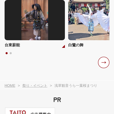
台東薪能
白鷺の舞
HOME
祭り・イベント
浅草観音うら一葉桜まつり
PR