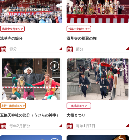
浅草中央部エリア
浅草中央部エリア
浅草寺の節分
浅草寺の福聚の舞
節分
節分
上野・御徒町エリア
奥浅草エリア
五條天神社の節分（うけらの神事）
大根まつり
毎年2月節分
毎年1月7日