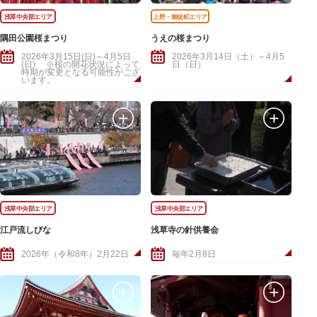
浅草中央部エリア
上野・御徒町エリア
隅田公園桜まつり
うえの桜まつり
2026年3月15日(日)～4月5日
2026年3月14日（土）～4月5
(日) ※桜の開花状況によって
日（日）
時期が変更となる可能性がござ
います。
浅草中央部エリア
浅草中央部エリア
江戸流しびな
浅草寺の針供養会
2026年（令和8年）2月22日
毎年2月8日