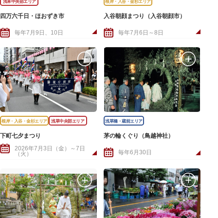
浅草中央部エリア
根岸・入谷・金杉エリア
四万六千日・ほおずき市
入谷朝顔まつり（入谷朝顔市）
毎年7月9日、10日
毎年7月6日～8日
根岸・入谷・金杉エリア
浅草中央部エリア
浅草橋・蔵前エリア
下町七夕まつり
茅の輪くぐり（鳥越神社）
2026年7月3日（金）～7日
毎年6月30日
（火）