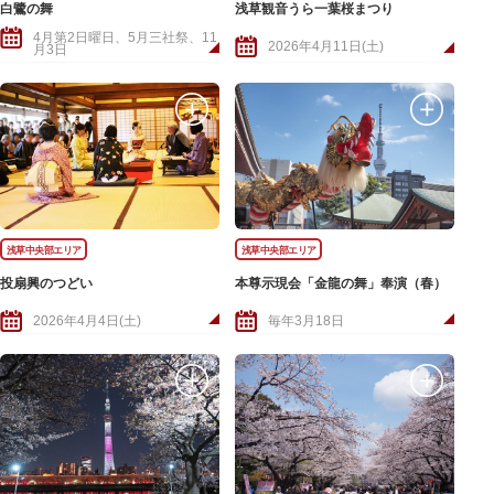
白鷺の舞
浅草観音うら一葉桜まつり
4月第2日曜日、5月三社祭、11
2026年4月11日(土)
月3日
浅草中央部エリア
浅草中央部エリア
投扇興のつどい
本尊示現会「金龍の舞」奉演（春）
2026年4月4日(土)
毎年3月18日