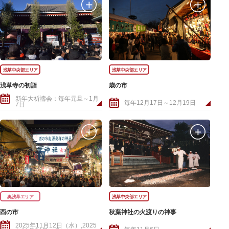
浅草中央部エリア
浅草中央部エリア
浅草寺の初詣
歳の市
新年大祈禱会：毎年元旦～1月
毎年12月17日～12月19日
7日
奥浅草エリア
浅草中央部エリア
酉の市
秋葉神社の火渡りの神事
2025年11月12日（水）,2025