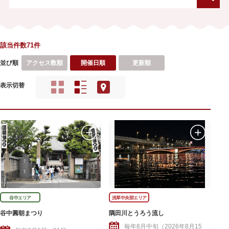
該当件数71件
並び順
アクセス数順
開催日順
更新順
表示切替
谷中エリア
浅草中央部エリア
谷中圓朝まつり
隅田川とうろう流し
毎年8月中旬（2026年8月15