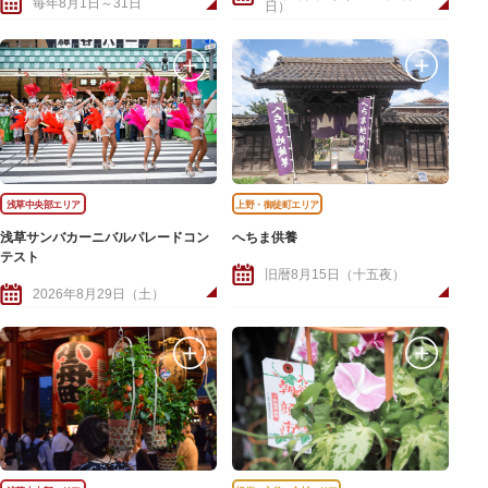
毎年8月1日～31日
日）
浅草中央部エリア
上野・御徒町エリア
浅草サンバカーニバルパレードコン
へちま供養
テスト
旧暦8月15日（十五夜）
2026年8月29日（土）