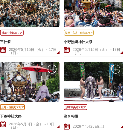
浅草中央部エリア
根岸・入谷・金杉エリア
三社祭
小野照崎神社大祭
2026年5月15日（金）～17日
2026年5月15日（金）～17日
（日）
（日）
上野・御徒町エリア
浅草中央部エリア
下谷神社大祭
泣き相撲
2026年5月8日（金）～10日
2026年4月25日(土)
（日）