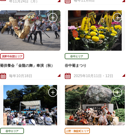
毎年11月6日
年11月24日（月）
浅草中央部エリア
谷中エリア
菊供養会「金龍の舞」奉演（秋）
谷中菊まつり
毎年10月18日
2025年10月11日・12日
谷中エリア
上野・御徒町エリア