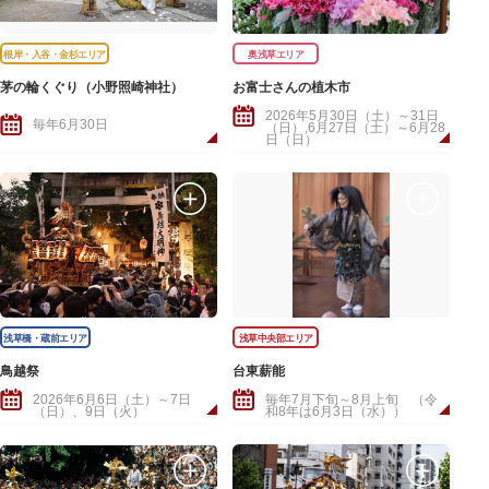
根岸・入谷・金杉エリア
奥浅草エリア
茅の輪くぐり（小野照崎神社）
お富士さんの植木市
2026年5月30日（土）～31日
毎年6月30日
（日）,6月27日（土）～6月28
日（日）
浅草橋・蔵前エリア
浅草中央部エリア
鳥越祭
台東薪能
2026年6月6日（土）～7日
毎年7月下旬～8月上旬 （令
（日）、9日（火）
和8年は6月3日（水））