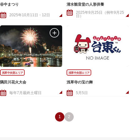
谷中まつり
清水観音堂の人形供養
2025年9月25日（例年9月25
2025年10月11日・12日
日）
浅草中央部エリア
浅草中央部エリア
隅田川花火大会
浅草寺の宝の舞
毎年7月最終土曜日
5月5日
1
2