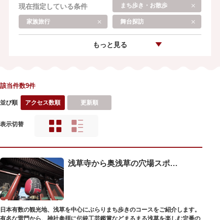
まち歩き・お散歩
現在指定している条件
家族旅行
舞台探訪
もっと見る
該当件数9件
並び順
アクセス数順
更新順
表示切替
浅草寺から奥浅草の穴場スポットを巡るまち歩きコース【徒歩・日帰り】
日本有数の観光地、浅草を中心にぶらりまち歩きのコースをご紹介します。
有名な雷門から、神社参拝に伝統工芸鑑賞などまるまる浅草を楽しむ定番の