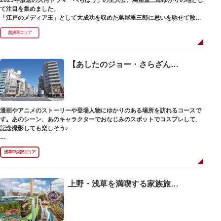
て注目を集めました。
「江戸のメディア王」として大成功を収めた蔦屋重三郎に思いを馳せて散策
ができるコースです。
奥浅草エリア
【あしたのジョー・さらざんまい・ワールドダイスター】漫画・アニメの舞台探訪コース
漫画やアニメのストーリーや登場人物にゆかりのある場所を訪れるコースで
す。あのシーン、あのキャラクターでおなじみのスポットでコスプレして、
記念撮影しても楽しそう♪
さらざんまいPDF▷
表面
／
中面
浅草中央部エリア
ワールドダイスター舞台探訪MAP▷
表面
／
中面
上野・浅草を満喫する家族旅行プラン【徒歩＆バス・1泊2日】