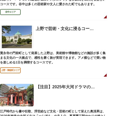
コースです。谷中は多くの芸術家や文人に愛された町でもあります。
谷中エリア
上野で芸術・文化に浸るコース【徒歩・日帰り】
寛永寺の門前町として発展した上野は、美術館や博物館などの施設が多く集
まる文化の一大拠点で、感性を磨く旅が実現できます。アメ横などで買い物
を楽しめる1日を満喫するコースです。
上野・御徒町エリア
【注目】2025年大河ドラマの舞台『奥浅草』を巡るコース【徒歩・日帰り】
江戸時代から書や狂歌、浮世絵など文化・芸術の町として栄えた奥浅草は、
2025年放送の大河ドラマ「べらぼう」の主人公、蔦屋重三郎ゆかりの地とし