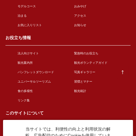
モデルコース
おみやげ
泊まる
アクセス
お気に入りリスト
お知らせ
お役立ち情報
法人向けサイト
緊急時のお役立ち
観光案内所
観光ボランティアガイド
パンフレットダウンロード
写真ギャラリー
ユニバーサルツーリズム
習慣とマナー
食の多様性
観光統計
リンク集
このサイトについて
当サイトでは、利便性の向上と利用状況の解
このサイトについて
広告掲載について
析、広告配信のためにCookieを使用していま