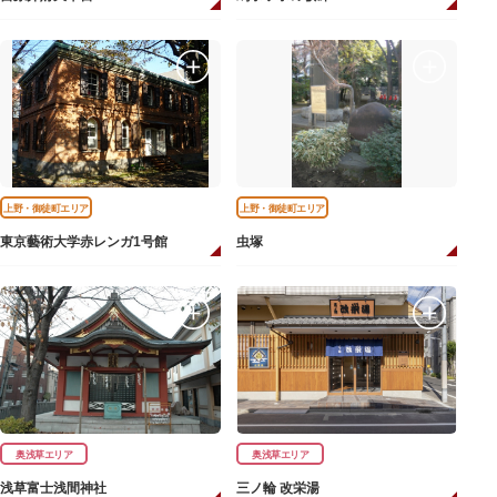
上野・御徒町エリア
上野・御徒町エリア
東京藝術大学赤レンガ1号館
虫塚
奥浅草エリア
奥浅草エリア
浅草富士浅間神社
三ノ輪 改栄湯