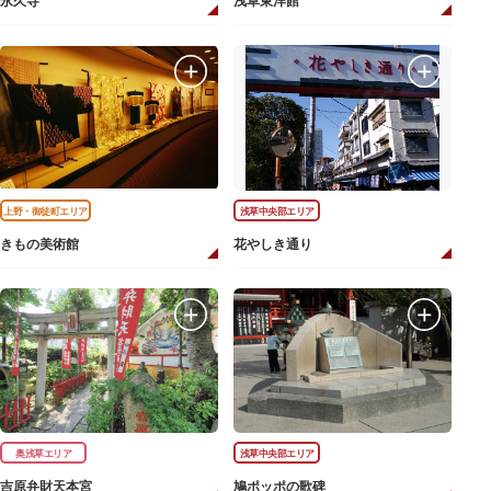
永久寺
浅草東洋館
上野・御徒町エリア
浅草中央部エリア
きもの美術館
花やしき通り
奥浅草エリア
浅草中央部エリア
吉原弁財天本宮
鳩ポッポの歌碑