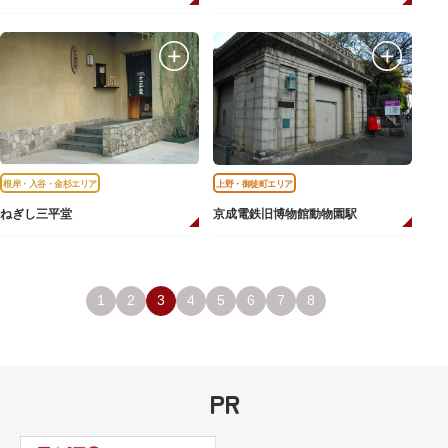
根岸・入谷・金杉エリア
上野・御徒町エリア
ねぎし三平堂
京成電鉄旧博物館動物園駅
1
2
3
4
5
6
7
8
PR