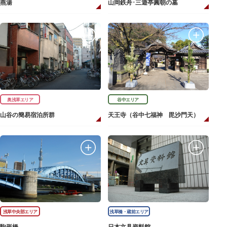
燕湯
山岡鉄舟･三遊亭圓朝の墓
奥浅草エリア
谷中エリア
山谷の簡易宿泊所群
天王寺（谷中七福神 毘沙門天）
浅草中央部エリア
浅草橋・蔵前エリア