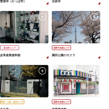
曹源寺（かっぱ寺）
法昌寺
奥浅草エリア
浅草中央部エリア
皮革産業資料館
隅田公園のサクラ
根岸・入谷・金杉エリア
浅草中央部エリア