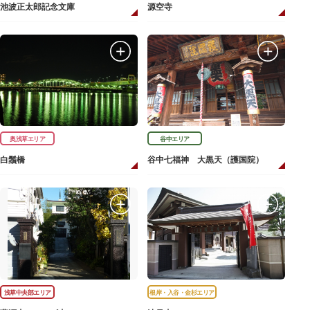
池波正太郎記念文庫
源空寺
奥浅草エリア
谷中エリア
白鬚橋
谷中七福神 大黒天（護国院）
浅草中央部エリア
根岸・入谷・金杉エリア