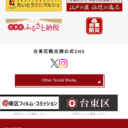
台東区観光課公式SNS
Other Social Media
（外部サイトに遷移します）
（外部サイトに遷移します）