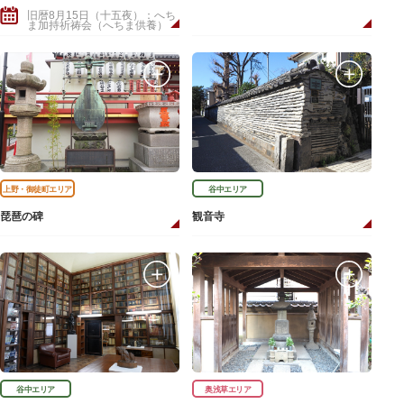
旧暦8月15日（十五夜）：へち
ま加持祈祷会（へちま供養）
上野・御徒町エリア
谷中エリア
琵琶の碑
観音寺
谷中エリア
奥浅草エリア