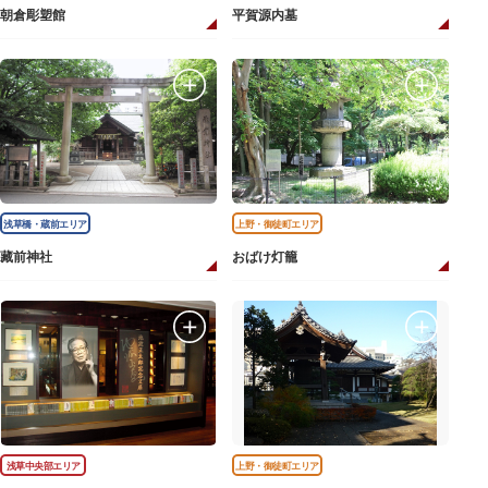
朝倉彫塑館
平賀源内墓
浅草橋・蔵前エリア
上野・御徒町エリア
藏前神社
おばけ灯籠
浅草中央部エリア
上野・御徒町エリア