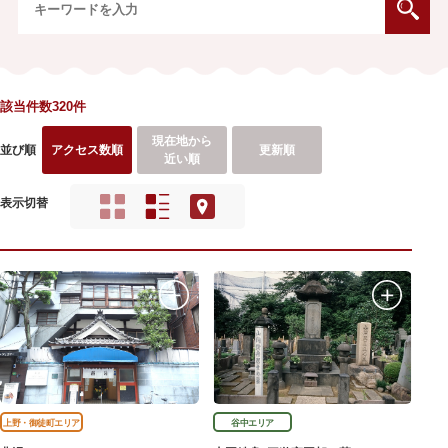
該当件数320件
現在地から
並び順
アクセス数順
更新順
近い順
表示切替
上野・御徒町エリア
谷中エリア