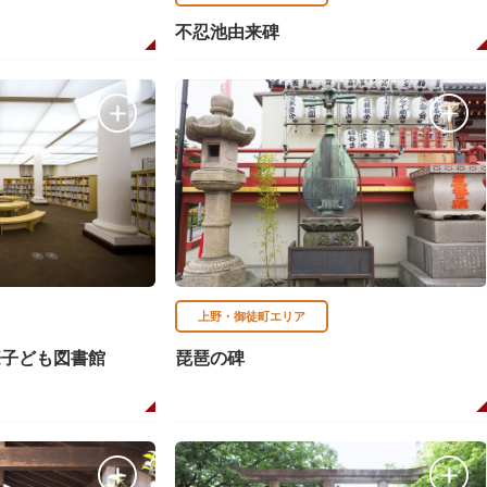
不忍池由来碑
上野・御徒町エリア
際子ども図書館
琵琶の碑