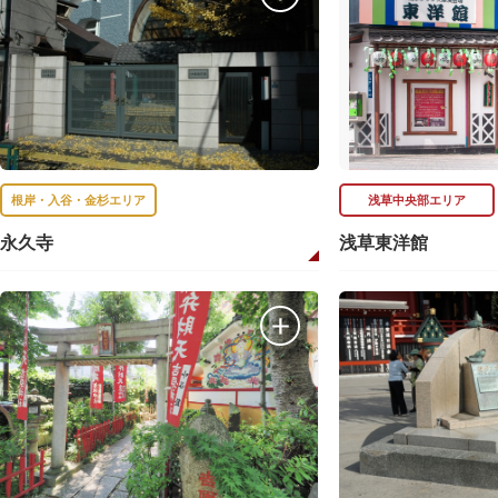
根岸・入谷・金杉エリア
浅草中央部エリア
永久寺
浅草東洋館