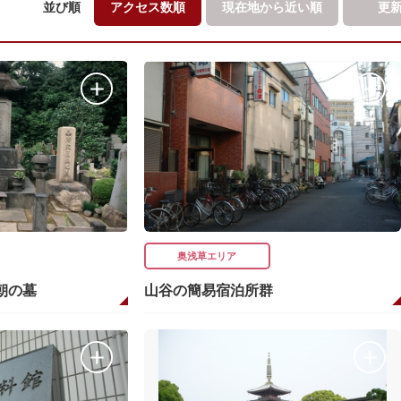
並び順
アクセス数順
現在地から
近い順
更
奥浅草エリア
朝の墓
山谷の簡易宿泊所群