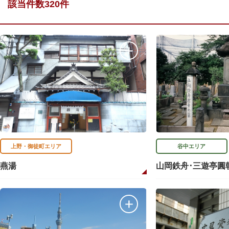
該当件数320件
上野・御徒町エリア
谷中エリア
燕湯
山岡鉄舟･三遊亭圓