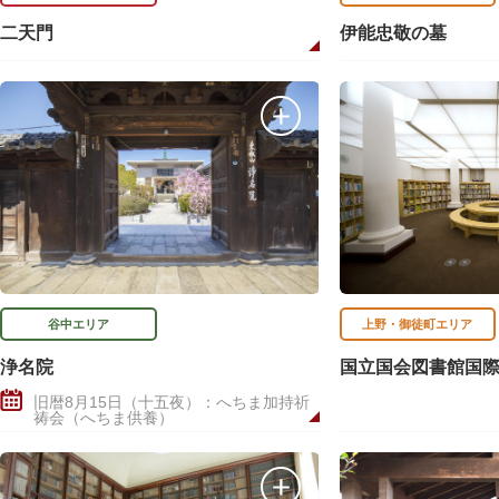
二天門
伊能忠敬の墓
谷中エリア
上野・御徒町エリア
浄名院
国立国会図書館国
旧暦8月15日（十五夜）：へちま加持祈
祷会（へちま供養）