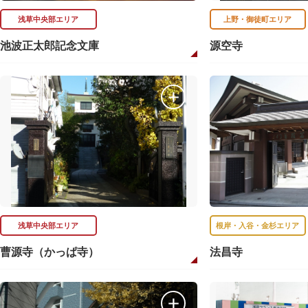
浅草中央部エリア
上野・御徒町エリア
池波正太郎記念文庫
源空寺
浅草中央部エリア
根岸・入谷・金杉エリア
曹源寺（かっぱ寺）
法昌寺