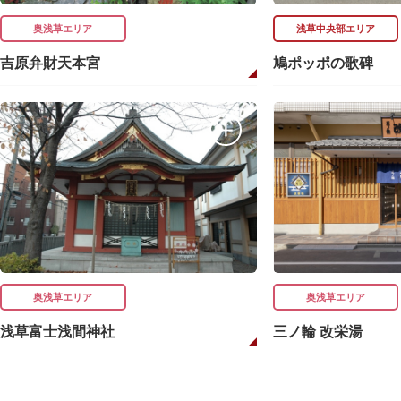
奥浅草エリア
浅草中央部エリア
吉原弁財天本宮
鳩ポッポの歌碑
奥浅草エリア
奥浅草エリア
浅草富士浅間神社
三ノ輪 改栄湯