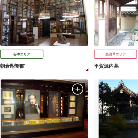
谷中エリア
奥浅草エリア
朝倉彫塑館
平賀源内墓