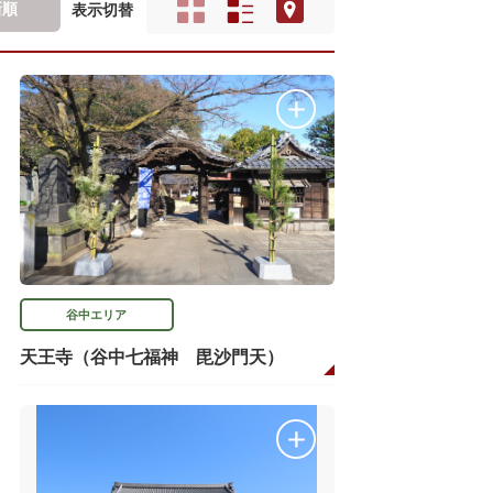
新順
表示切替
谷中エリア
天王寺（谷中七福神 毘沙門天）