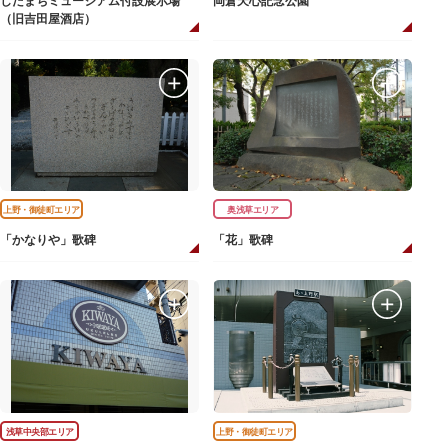
したまちミュージアム付設展示場
岡倉天心記念公園
（旧吉田屋酒店）
上野・御徒町エリア
奥浅草エリア
「かなりや」歌碑
「花」歌碑
浅草中央部エリア
上野・御徒町エリア