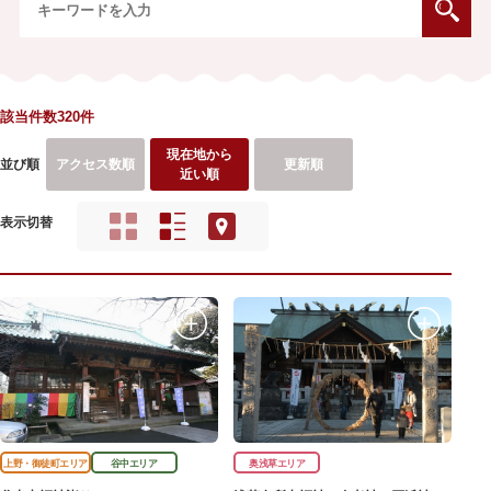
該当件数320件
現在地から
並び順
アクセス数順
更新順
近い順
表示切替
上野・御徒町エリア
谷中エリア
奥浅草エリア