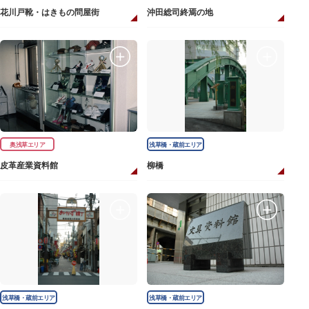
花川戸靴・はきもの問屋街
沖田総司終焉の地
奥浅草エリア
浅草橋・蔵前エリア
皮革産業資料館
柳橋
浅草橋・蔵前エリア
浅草橋・蔵前エリア