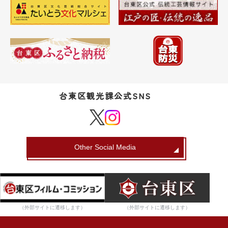
台東区観光課公式SNS
Other Social Media
（外部サイトに遷移します）
（外部サイトに遷移します）