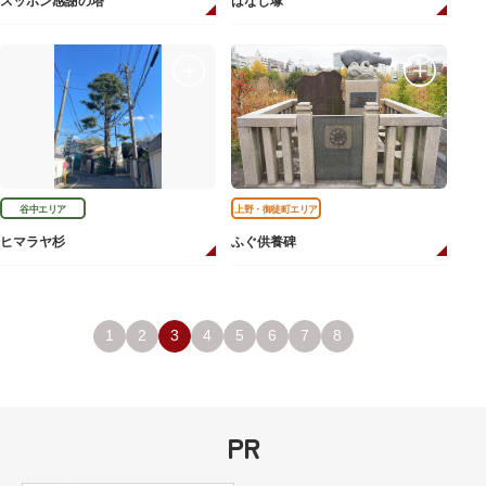
スッポン感謝の塔
はなし塚
谷中エリア
上野・御徒町エリア
ヒマラヤ杉
ふぐ供養碑
1
2
3
4
5
6
7
8
PR