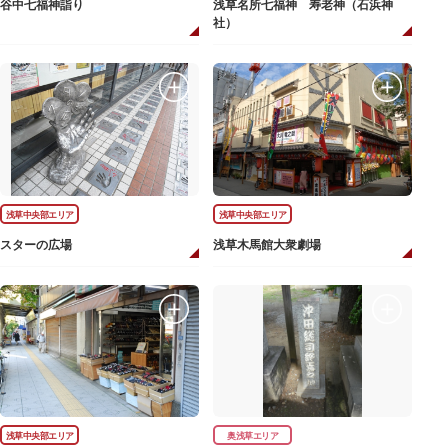
谷中七福神詣り
浅草名所七福神 寿老神（石浜神
社）
浅草中央部エリア
浅草中央部エリア
スターの広場
浅草木馬館大衆劇場
浅草中央部エリア
奥浅草エリア