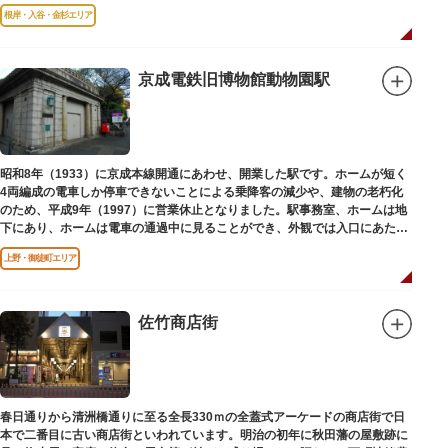
と評判です。
根岸・入谷・金杉エリア
京成電鉄旧博物館動物園駅
昭和8年（1933）に京成本線開通にあわせ、開業した駅です。ホームが短く
4両編成の電車しか停車できないことによる乗降客の減少や、建物の老朽化
のため、平成9年（1997）に営業休止となりました。駅事務室、ホームは地
下にあり、ホームは電車の通過中に見ることができ、外観では入口にあたる
建物を見ることができます。
上野・御徒町エリア
佐竹商店街
春日通りから清洲橋通りに至る全長330ｍの全蓋式アーケードの商店街で日
本で二番目に古い商店街といわれています。明治の初年に秋田藩の屋敷跡に