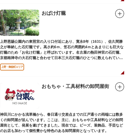
おばけ灯籠
上野恩賜公園内の東照宮の入り口付近にあり、寛永8年（1631）、佐久間勝
之が奉納した石灯籠です。高さ約6ｍ、笠石の周囲約4ｍとあまりにも巨大な
灯籠のため「お化け灯籠」と呼ばれています。名古屋の熱田神宮の石灯籠、
京都南禅寺の大石灯籠と合わせて日本三大石灯籠のひとつに数えられていま
す。
上野・御徒町エリア
おもちゃ・工具材料の卸問屋街
神田川にかかる浅草橋から、春日通り交差点までの江戸通りの両端には数多
くの卸問屋が並んでいます。ここは、主に、おもちゃや工具材料などの卸問
屋街として、発展を遂げてきました。現在では、ビーズ、装飾品、手芸など
のお店も加わって個性豊かな特色のある卸問屋街となっています。