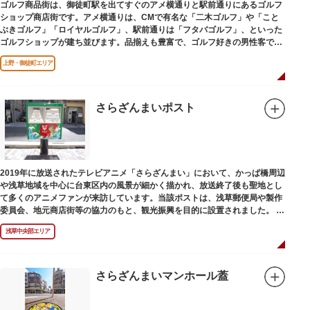
ゴルフ商品街は、御徒町駅を出てすぐのアメ横通りと駅前通りにあるゴルフ
ショップ商店街です。アメ横通りは、CMで有名な「二木ゴルフ」や「こと
ぶきゴルフ」「ロイヤルゴルフ」、駅前通りは「フタバゴルフ」、といった
ゴルフショップが建ち並びます。品揃えも豊富で、ゴルフ好きの男性客で賑
わっています。
上野・御徒町エリア
さらざんまいポスト
2019年に放送されたテレビアニメ「さらざんまい」において、かっぱ橋周辺
や浅草地域を中心に台東区内の風景が細かく描かれ、放送終了後も聖地とし
て多くのアニメファンが来訪しています。当該ポストは、浅草郵便局や製作
委員会、地元商店街等の協力のもと、観光振興を目的に設置されました。
<「さらざんまい」監督の幾原邦彦氏のコメント>
浅草中央部エリア
「実在する風景を舞台として制作したキャラクターたちが、このような形で
地域の方々にも受け入れていただけて大変嬉しいです。聖地巡礼のシンボル
としていただければスタッフ一同、幸いです。」
さらざんまいマンホール蓋
設置年月日:令和3年3月10日