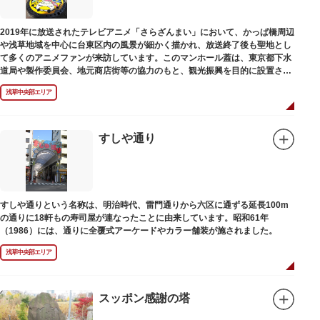
2019年に放送されたテレビアニメ「さらざんまい」において、かっぱ橋周辺
や浅草地域を中心に台東区内の風景が細かく描かれ、放送終了後も聖地とし
て多くのアニメファンが来訪しています。このマンホール蓋は、東京都下水
道局や製作委員会、地元商店街等の協力のもと、観光振興を目的に設置され
ました。
浅草中央部エリア
描かれているのは、主人公である矢逆一稀、久慈悠、陣内燕太の3人が、か
っぱ橋に封印されていた謎のカッパ型生命体“ケッピ”によって河童の姿に変
身させられた姿です。
すしや通り
設置年月日：令和3年4月13日
すしや通りという名称は、明治時代、雷門通りから六区に通ずる延長100m
の通りに18軒もの寿司屋が連なったことに由来しています。昭和61年
（1986）には、通りに全覆式アーケードやカラー舗装が施されました。
浅草中央部エリア
スッポン感謝の塔