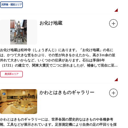
浅草橋・蔵前エリア
お化け地蔵
お化け地蔵は松吟寺（しょうぎんじ）にあります。「お化け地蔵」の名に
は、かつて大きな笠をかぶり、その笠が向きをかえたから、高さ3ｍ余の並
外れて大きいからなど、いくつかの伝承があります。石仏は享保6年
（1721）の建立で、関東大震災で二つに折れましたが、補修して現在に至っ
ています。常夜灯は、寛政2年（1790）に建てられました。
奥浅草エリア
かわとはきものギャラリー
かわとはきものギャラリーには、世界各国の歴史的なはきものや各種参考
靴、工具などが展示されています。足形測定機により自身の足の甲回りを採