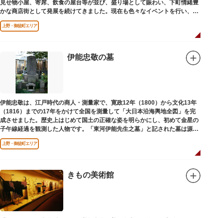
見せ物小屋、寄席、飲食の屋台等が並び、盛り場として賑わい、下町情緒豊
かな商店街として発展を続けてきました。現在も色々なイベントを行い、住
民から親しまれている魅力的な商店街です。
上野・御徒町エリア
伊能忠敬の墓
伊能忠敬は、江戸時代の商人・測量家で、寛政12年（1800）から文化13年
（1816）までの17年をかけて全国を測量して「大日本沿海輿地全図」を完
成させました。歴史上はじめて国土の正確な姿を明らかにし、初めて金星の
子午線経過を観測した人物です。「東河伊能先生之墓」と記された墓は源空
寺（げんくうじ）にあります。
上野・御徒町エリア
きもの美術館