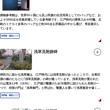
袋物参考館は、世界50ヶ国にも及ぶ民族の生活用具としてのバッグなど、お
よそ3000点を収集所蔵している参考館です。江戸時代の煙草入れや印籠、北
欧のトナカイ皮革のバッグなど約300点を所蔵品の中から選び、常設展示し
ています。
浅草橋・蔵前エリア
浅草見附跡碑
神田川に架かる浅草橋は、江戸時代には浅草見附があったところで、台東区
側の橋のたもとに｢浅草見附跡」の碑が建っています。浅草見附が置かれた
のは寛永13年（1636）、江戸城の警護のため36箇所に設けられた見附の一
つで、枡形の門は「浅草御門」と呼ばれ、警護人を置いて浅草観音や遠くは
奥州へ往来する人々を取り締まりました。
浅草橋・蔵前エリア