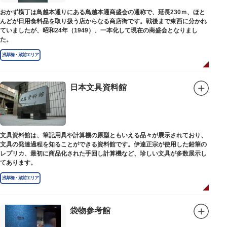
おかず横丁は鳥越本通りにある鳥越本通商盛会の通称で、延長230ｍ、ほと
んどが日用食料品を取り扱う店からなる商店街です。戦後まで東西に分かれ
ていましたが、昭和24年（1949）、一本化して現在の商盛会となりまし
た。
浅草橋・蔵前エリア
日本文具資料館
文具資料館は、筆記用具や計算機の原型ともいえる品々が展示されており、
文具の発達過程を知ることができる資料館です。伊達正宗が使用した鉛筆の
レプリカ、最初に商品化された手回し計算機など、珍しい文具が多数展示し
てあります。
浅草橋・蔵前エリア
袋物参考館