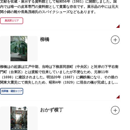
文献を収蔵・展示する資料館として昭和56年（1981）に開館しました。国
内では唯一の皮革専門の資料館として貴重な存在です。展示品の中には元大
関小錦の靴や長島茂雄氏のスパイクシューズなどもあります。
奥浅草エリア
柳橋
柳橋はの起源は江戸中期、当時は下柳原同朋町（中央区）と対岸の下平右衛
門町（台東区）とは渡船で往来していましたが不便なため、元禄11年
（1698）に建設されました。明治20年（1887）に鋼鉄橋になり、その後の
関東大震災にて焼失したため、昭和4年（1929）に現在の橋が完成しまし
た。
浅草橋・蔵前エリア
おかず横丁