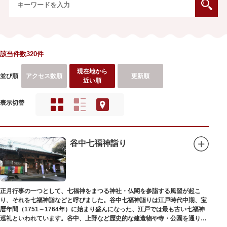
該当件数320件
現在地から
並び順
アクセス数順
更新順
近い順
表示切替
谷中七福神詣り
正月行事の一つとして、七福神をまつる神社・仏閣を参詣する風習が起こ
り、それを七福神詣などと呼びました。谷中七福神詣りは江戸時代中期、宝
暦年間（1751～1764年）に始まり盛んになった、江戸では最も古い七福神
巡礼といわれています。谷中、上野など歴史的な建造物や寺・公園を通りな