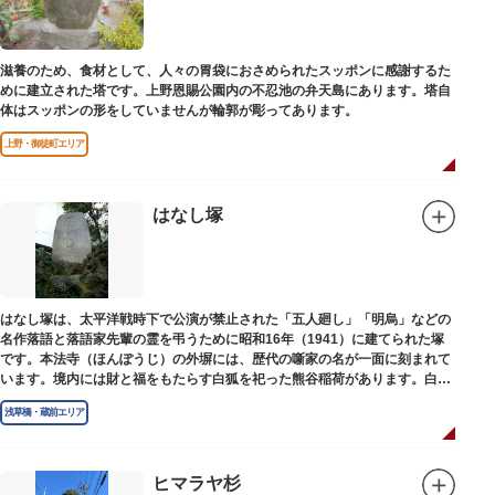
滋養のため、食材として、人々の胃袋におさめられたスッポンに感謝するた
めに建立された塔です。上野恩賜公園内の不忍池の弁天島にあります。塔自
体はスッポンの形をしていませんが輪郭が彫ってあります。
上野・御徒町エリア
はなし塚
はなし塚は、太平洋戦時下で公演が禁止された「五人廻し」「明烏」などの
名作落語と落語家先輩の霊を弔うために昭和16年（1941）に建てられた塚
です。本法寺（ほんぽうじ）の外塀には、歴代の噺家の名が一面に刻まれて
います。境内には財と福をもたらす白狐を祀った熊谷稲荷があります。白狐
を祀った稲荷は全国に2ケ所しかない非常に珍しいものです。
浅草橋・蔵前エリア
ヒマラヤ杉