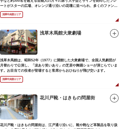
手など約300名を超える芸能人の方々の原寸大手型とサインを刻印したプレ
ートがスターの広場、オレンジ通り沿いの花壇に並べられ、多くのファンに
親しまれています。
浅草中央部エリア
浅草木馬館大衆劇場
浅草木馬館は、昭和52年（1977）に開館した大衆劇場で、全国人気劇団が
月替わりで公演し、「涙あり笑いあり」の芝居や舞踊ショーが演じらていま
す。お目当ての役者が登場すると客席からおひねりが飛び交います。
浅草中央部エリア
花川戸靴・はきもの問屋街
花川戸靴・はきもの問屋街は、江戸通り沿いに、靴や鞄など革製品を取り扱