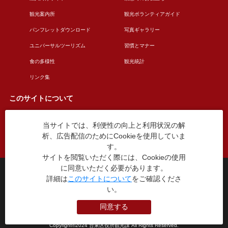
観光案内所
観光ボランティアガイド
パンフレットダウンロード
写真ギャラリー
ユニバーサルツーリズム
習慣とマナー
食の多様性
観光統計
リンク集
このサイトについて
当サイトでは、利便性の向上と利用状況の解
このサイトについて
広告掲載について
析、広告配信のためにCookieを使用していま
お問い合わせ
す。
サイトを閲覧いただく際には、Cookieの使用
に同意いただく必要があります。
台東区役所観光課
詳細は
このサイトについて
をご確認くださ
〒110-8615 東京都台東区東上野4丁目5番6号
い。
TEL：03-5246-1151
（平日8:30〜17:15 土日祝休み）
同意する
本WEBサイトに掲就されている全データについて無断転載・引用を禁じます。
Copyright©2024 台東区役所観光課 All Rights Reserved.