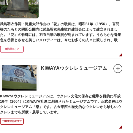
武島羽衣作詞・滝廉太郎作曲の「花」の歌碑は、昭和31年（1956）、言問
橋のたもとの隅田公園内に武島羽衣先生歌碑建設会によって建立されまし
た。「花」の歌碑には、羽衣自筆の歌詞が刻まれています。うららかな春景
色を彷彿とさせる美しいメロディーは、今なお多くの人々に親しまれ、歌い
つがれています。
奥浅草エリア
KIWAYAウクレレミュージアム
KIWAYAウクレレミュージアムは、ウクレレ文化の保存と継承を目的に平成
16年（2004）にKIWAYA社屋に創設されたミュージアムです。正式名称はウ
クレレミュージアム「樂」です。古今東西の歴史的なウクレレから珍しいウ
クレレまでを所蔵・展示しています。
浅草中央部エリア