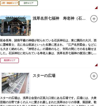
がら、ゆっくりと一日散策が楽しめるコースになっています。
上野・御徒町エリア
谷中エリア
浅草名所七福神 寿老神（石浜神社）
延命長寿、諸病平癒の神様が祀られている石浜神社は、東に隅田の大川、西
に霊峰富士、北に名山筑波といった名勝に恵まれ、「江戸名所図会」などに
も大きく納められ、「神明さん」の通称のもと、市民の間にその名を馳せま
した。石浜神社に祀られている寿老人像は、浅草名所七福神の復活に際し、
延命長寿の神として奉安されたものです。
奥浅草エリア
スターの広場
スターの広場は、浅草公会堂の正面入口前にある広場です。広場には、大衆
芸能の分野で多くの人々に愛され親しまれた浅草ゆかりの俳優、落語家、歌