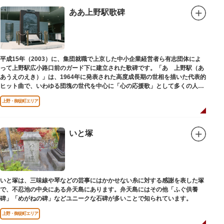
ああ上野駅歌碑
平成15年（2003）に、集団就職で上京した中小企業経営者ら有志団体によ
って上野駅広小路口前のガード下に建立された歌碑です。「あゝ上野駅（あ
あうえのえき）」は、1964年に発表された高度成長期の世相を描いた代表的
ヒット曲で、いわゆる団塊の世代を中心に「心の応援歌」として多くの人々
に勇気と感動を与えました。
上野・御徒町エリア
いと塚
いと塚は、三味線や琴などの芸事にはかかせない糸に対する感謝を表した塚
で、不忍池の中央にある弁天島にあります。弁天島にはその他「ふぐ供養
碑」「めがねの碑」などユニークな石碑が多いことで知られています。
上野・御徒町エリア