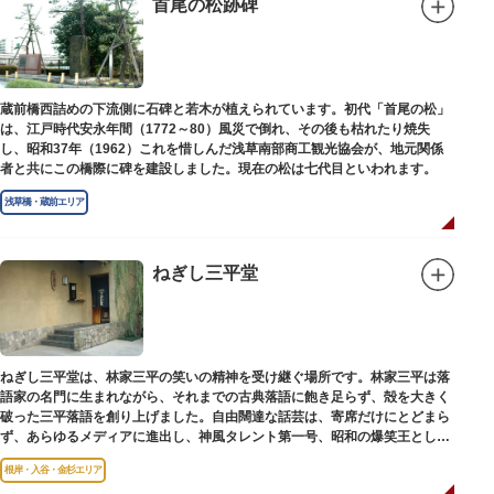
首尾の松跡碑
蔵前橋西詰めの下流側に石碑と若木が植えられています。初代「首尾の松」
は、江戸時代安永年間（1772～80）風災で倒れ、その後も枯れたり焼失
し、昭和37年（1962）これを惜しんだ浅草南部商工観光協会が、地元関係
者と共にこの橋際に碑を建設しました。現在の松は七代目といわれます。
浅草橋・蔵前エリア
ねぎし三平堂
ねぎし三平堂は、林家三平の笑いの精神を受け継ぐ場所です。林家三平は落
語家の名門に生まれながら、それまでの古典落語に飽き足らず、殻を大きく
破った三平落語を創り上げました。自由闊達な話芸は、寄席だけにとどまら
ず、あらゆるメディアに進出し、神風タレント第一号、昭和の爆笑王とし
て、いつまでも日本人の心に残っています。
根岸・入谷・金杉エリア