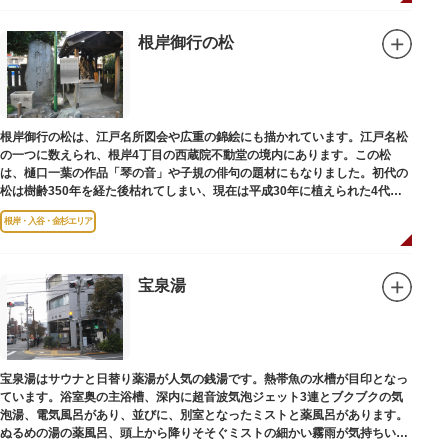
根岸御行の松
根岸御行の松は、江戸名所図会や広重の錦絵にも描かれています。江戸名松
の一つに数えられ、根岸4丁目の西蔵院不動堂の境内にあります。この松
は、樋口一葉の作品「琴の音」や子規の俳句の題材にもなりました。初代の
松は樹齢350年を経た後枯れてしまい、現在は平成30年に植えられた4代目
の松になります。
根岸・入谷・金杉エリア
宝泉湯
宝泉湯はサウナと日替り薬湯が人気の銭湯です。熱帯魚の水槽が目印となっ
ています。浴室奥の主浴槽、深内に超音波気泡ジェット3連とブクブクの気
泡湯、電気風呂があり、並びに、別室となったミストと薬風呂があります。
ぬるめの湯の薬風呂、頭上から降りそそぐミストの細かい霧雨が気持ちいい