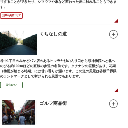
寸することができたり、シマウマや象など変わった皮に触れることもできま
す。
浅草中央部エリア
くちなしの道
谷中1丁目のみかどパン店のあるヒマラヤ杉の入り口から頤神禅院へと北へ
のびる約100ｍほどの直線の参道の名前です。クチナシの垣根があり、花期
（梅雨が始まる時期）には甘い香りが漂います。この道の風景は谷根千界隈
のランドマークとして挙げられる風景でもあります。
谷中エリア
ゴルフ商品街