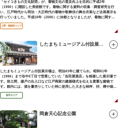
「セイコきもの文化財団」が、着物文化の普及向上を目的に平成2年
（1990）に開設した美術館です。着物に関する資料の収集・調査研究を行
い、江戸時代から明治・大正時代の着物や歌舞伎の舞台衣装など企画展示を
行っていました。平成18年（2006）に休館となりましたが、着物に関する
調査研究等は引き続き本財団で行っています。
上野・御徒町エリア
平成18年（2006）に休館
したまちミュージアム付設展示場（旧吉田屋酒店）
したまちミュージアム付設展示場は、明治43年に建てられ、昭和61年
（1986）まで谷中6丁目で営業していた「吉田屋酒店」を移築した展示場で
す。前土間、揚戸の出入口など江戸商家の建築様式を伝える貴重な建物で
す。館内には、酒を量売りしていた時に使用した大きな棹秤、枡、樽や徳
利、宣伝用ポスターなどの資料を展示しています。
谷中エリア
岡倉天心記念公園