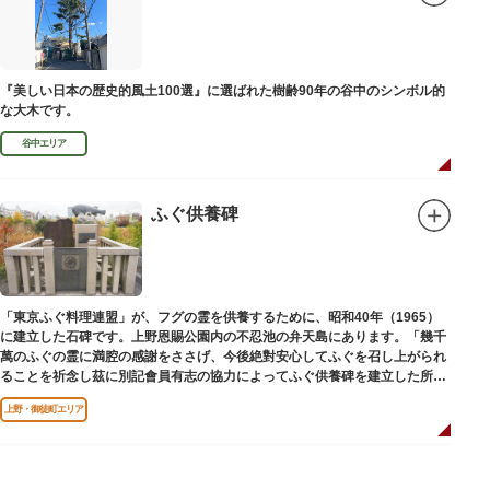
『美しい日本の歴史的風土100選』に選ばれた樹齢90年の谷中のシンボル的
な大木です。
谷中エリア
ふぐ供養碑
「東京ふぐ料理連盟」が、フグの霊を供養するために、昭和40年（1965）
に建立した石碑です。上野恩賜公園内の不忍池の弁天島にあります。「幾千
萬のふぐの霊に満腔の感謝をささげ、今後絶對安心してふぐを召し上がられ
ることを祈念し茲に別記會員有志の協力によってふぐ供養碑を建立した所以
であります」と刻まれています。
上野・御徒町エリア