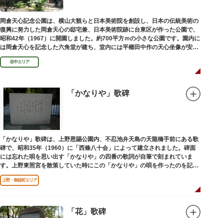
岡倉天心記念公園は、横山大観らと日本美術院を創設し、日本の伝統美術の
復興に努力した岡倉天心の邸宅兼、日本美術院跡に台東区が作った公園で、
昭和42年（1967）に開園しました。約700平方ｍの小さな公園です。園内に
は岡倉天心を記念した六角堂が建ち、堂内には平櫛田中作の天心坐像が安置
されています。
谷中エリア
「かなりや」歌碑
「かなりや」歌碑は、上野恩賜公園内、不忍池弁天島の天龍橋手前にある歌
碑で、昭和35年（1960）に「西條八十会」によって建立されました。碑面
には忘れた唄を思い出す「かなりや」の四番の歌詞が自筆で刻まれていま
す。上野東照宮を散策していた時にこの「かなりや」の唄を作ったのを記念
してこの地に建てられました。
上野・御徒町エリア
「花」歌碑