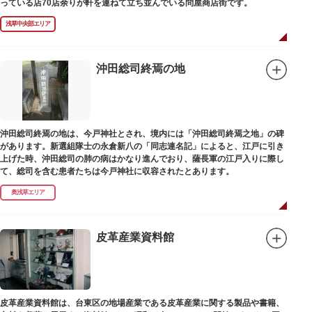
っている店70店余りが軒を連ねて立ち並んでいる問屋商店街です。
浅草中央部エリア
沖田総司終焉の地
沖田総司終焉の地は、今戸神社とされ、境内には「沖田総司終焉之地」の碑
があります。新選組隊士の永倉新八の「同志連名記」によると、江戸に引き
上げた時、沖田総司の肺の病はかなり進んでおり、薩長軍の江戸入りに際し
て、総司を含む患者たちは今戸神社に収容されたとあります。
奥浅草エリア
皮革産業資料館
皮革産業資料館は、台東区の地場産業である皮革産業に関する製品や書籍、