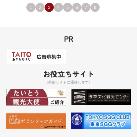
1
2
3
4
5
6
7
8
PR
お役立ちサイト
（外部サイトに遷移します）