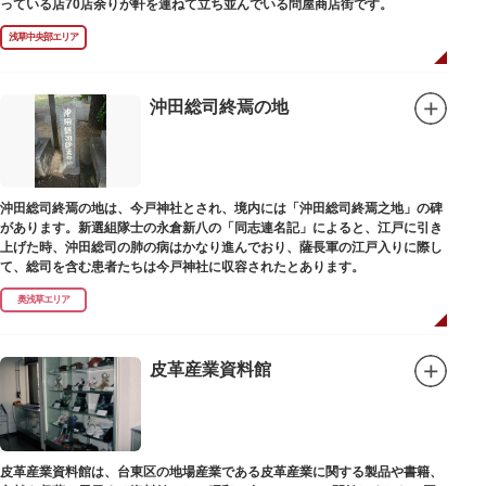
っている店70店余りが軒を連ねて立ち並んでいる問屋商店街です。
浅草中央部エリア
沖田総司終焉の地
沖田総司終焉の地は、今戸神社とされ、境内には「沖田総司終焉之地」の碑
があります。新選組隊士の永倉新八の「同志連名記」によると、江戸に引き
上げた時、沖田総司の肺の病はかなり進んでおり、薩長軍の江戸入りに際し
て、総司を含む患者たちは今戸神社に収容されたとあります。
奥浅草エリア
皮革産業資料館
皮革産業資料館は、台東区の地場産業である皮革産業に関する製品や書籍、