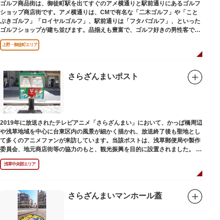
ゴルフ商品街は、御徒町駅を出てすぐのアメ横通りと駅前通りにあるゴルフ
ショップ商店街です。アメ横通りは、CMで有名な「二木ゴルフ」や「こと
ぶきゴルフ」「ロイヤルゴルフ」、駅前通りは「フタバゴルフ」、といった
ゴルフショップが建ち並びます。品揃えも豊富で、ゴルフ好きの男性客で賑
わっています。
上野・御徒町エリア
さらざんまいポスト
2019年に放送されたテレビアニメ「さらざんまい」において、かっぱ橋周辺
や浅草地域を中心に台東区内の風景が細かく描かれ、放送終了後も聖地とし
て多くのアニメファンが来訪しています。当該ポストは、浅草郵便局や製作
委員会、地元商店街等の協力のもと、観光振興を目的に設置されました。
<「さらざんまい」監督の幾原邦彦氏のコメント>
浅草中央部エリア
「実在する風景を舞台として制作したキャラクターたちが、このような形で
地域の方々にも受け入れていただけて大変嬉しいです。聖地巡礼のシンボル
としていただければスタッフ一同、幸いです。」
さらざんまいマンホール蓋
設置年月日:令和3年3月10日