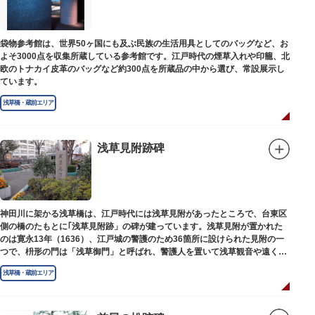
袋物参考館は、世界50ヶ国にも及ぶ民族の生活用具としてのバッグなど、お
よそ3000点を収集所蔵している参考館です。江戸時代の煙草入れや印籠、北
欧のトナカイ皮革のバッグなど約300点を所蔵品の中から選び、常設展示し
ています。
浅草橋・蔵前エリア
浅草見附跡碑
神田川に架かる浅草橋は、江戸時代には浅草見附があったところで、台東区
側の橋のたもとに｢浅草見附跡」の碑が建っています。浅草見附が置かれた
のは寛永13年（1636）、江戸城の警護のため36箇所に設けられた見附の一
つで、枡形の門は「浅草御門」と呼ばれ、警護人を置いて浅草観音や遠くは
奥州へ往来する人々を取り締まりました。
浅草橋・蔵前エリア