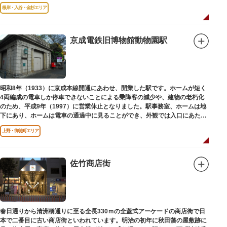
と評判です。
根岸・入谷・金杉エリア
京成電鉄旧博物館動物園駅
昭和8年（1933）に京成本線開通にあわせ、開業した駅です。ホームが短く
4両編成の電車しか停車できないことによる乗降客の減少や、建物の老朽化
のため、平成9年（1997）に営業休止となりました。駅事務室、ホームは地
下にあり、ホームは電車の通過中に見ることができ、外観では入口にあたる
建物を見ることができます。
上野・御徒町エリア
佐竹商店街
春日通りから清洲橋通りに至る全長330ｍの全蓋式アーケードの商店街で日
本で二番目に古い商店街といわれています。明治の初年に秋田藩の屋敷跡に