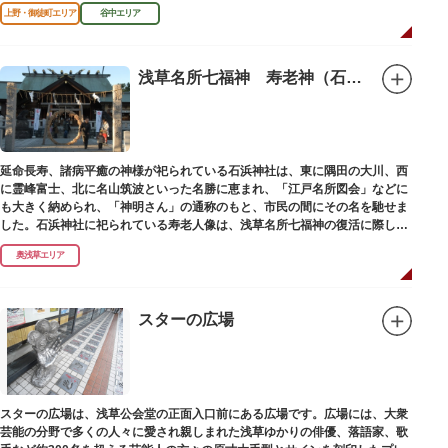
がら、ゆっくりと一日散策が楽しめるコースになっています。
上野・御徒町エリア
谷中エリア
浅草名所七福神 寿老神（石浜神社）
延命長寿、諸病平癒の神様が祀られている石浜神社は、東に隅田の大川、西
に霊峰富士、北に名山筑波といった名勝に恵まれ、「江戸名所図会」などに
も大きく納められ、「神明さん」の通称のもと、市民の間にその名を馳せま
した。石浜神社に祀られている寿老人像は、浅草名所七福神の復活に際し、
延命長寿の神として奉安されたものです。
奥浅草エリア
スターの広場
スターの広場は、浅草公会堂の正面入口前にある広場です。広場には、大衆
芸能の分野で多くの人々に愛され親しまれた浅草ゆかりの俳優、落語家、歌