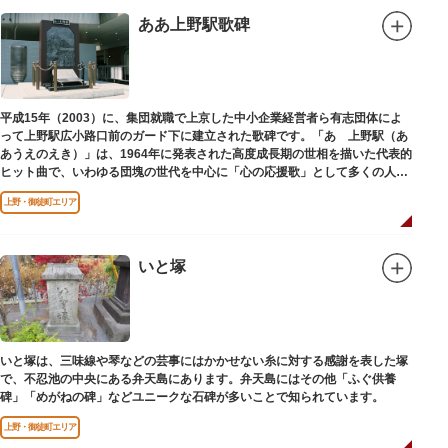
ああ上野駅歌碑
平成15年（2003）に、集団就職で上京した中小企業経営者ら有志団体によ
って上野駅広小路口前のガード下に建立された歌碑です。「あゝ上野駅（あ
あうえのえき）」は、1964年に発表された高度成長期の世相を描いた代表的
ヒット曲で、いわゆる団塊の世代を中心に「心の応援歌」として多くの人々
に勇気と感動を与えました。
上野・御徒町エリア
いと塚
いと塚は、三味線や琴などの芸事にはかかせない糸に対する感謝を表した塚
で、不忍池の中央にある弁天島にあります。弁天島にはその他「ふぐ供養
碑」「めがねの碑」などユニークな石碑が多いことで知られています。
上野・御徒町エリア