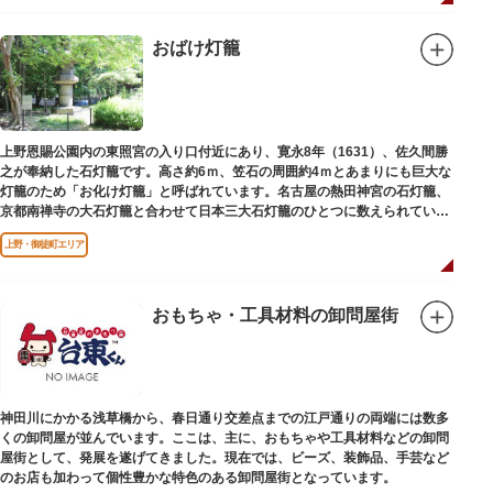
おばけ灯籠
上野恩賜公園内の東照宮の入り口付近にあり、寛永8年（1631）、佐久間勝
之が奉納した石灯籠です。高さ約6ｍ、笠石の周囲約4ｍとあまりにも巨大な
灯籠のため「お化け灯籠」と呼ばれています。名古屋の熱田神宮の石灯籠、
京都南禅寺の大石灯籠と合わせて日本三大石灯籠のひとつに数えられていま
す。
上野・御徒町エリア
おもちゃ・工具材料の卸問屋街
神田川にかかる浅草橋から、春日通り交差点までの江戸通りの両端には数多
くの卸問屋が並んでいます。ここは、主に、おもちゃや工具材料などの卸問
屋街として、発展を遂げてきました。現在では、ビーズ、装飾品、手芸など
のお店も加わって個性豊かな特色のある卸問屋街となっています。