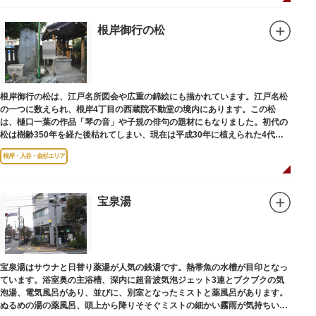
根岸御行の松
根岸御行の松は、江戸名所図会や広重の錦絵にも描かれています。江戸名松
の一つに数えられ、根岸4丁目の西蔵院不動堂の境内にあります。この松
は、樋口一葉の作品「琴の音」や子規の俳句の題材にもなりました。初代の
松は樹齢350年を経た後枯れてしまい、現在は平成30年に植えられた4代目
の松になります。
根岸・入谷・金杉エリア
宝泉湯
宝泉湯はサウナと日替り薬湯が人気の銭湯です。熱帯魚の水槽が目印となっ
ています。浴室奥の主浴槽、深内に超音波気泡ジェット3連とブクブクの気
泡湯、電気風呂があり、並びに、別室となったミストと薬風呂があります。
ぬるめの湯の薬風呂、頭上から降りそそぐミストの細かい霧雨が気持ちいい