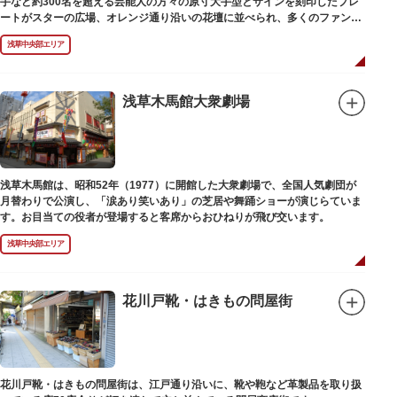
手など約300名を超える芸能人の方々の原寸大手型とサインを刻印したプレ
ートがスターの広場、オレンジ通り沿いの花壇に並べられ、多くのファンに
親しまれています。
浅草中央部エリア
浅草木馬館大衆劇場
浅草木馬館は、昭和52年（1977）に開館した大衆劇場で、全国人気劇団が
月替わりで公演し、「涙あり笑いあり」の芝居や舞踊ショーが演じらていま
す。お目当ての役者が登場すると客席からおひねりが飛び交います。
浅草中央部エリア
花川戸靴・はきもの問屋街
花川戸靴・はきもの問屋街は、江戸通り沿いに、靴や鞄など革製品を取り扱