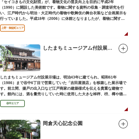
「セイコきもの文化財団」が、着物文化の普及向上を目的に平成2年
（1990）に開設した美術館です。着物に関する資料の収集・調査研究を行
い、江戸時代から明治・大正時代の着物や歌舞伎の舞台衣装など企画展示を
行っていました。平成18年（2006）に休館となりましたが、着物に関する
調査研究等は引き続き本財団で行っています。
上野・御徒町エリア
平成18年（2006）に休館
したまちミュージアム付設展示場（旧吉田屋酒店）
したまちミュージアム付設展示場は、明治43年に建てられ、昭和61年
（1986）まで谷中6丁目で営業していた「吉田屋酒店」を移築した展示場で
す。前土間、揚戸の出入口など江戸商家の建築様式を伝える貴重な建物で
す。館内には、酒を量売りしていた時に使用した大きな棹秤、枡、樽や徳
利、宣伝用ポスターなどの資料を展示しています。
谷中エリア
岡倉天心記念公園