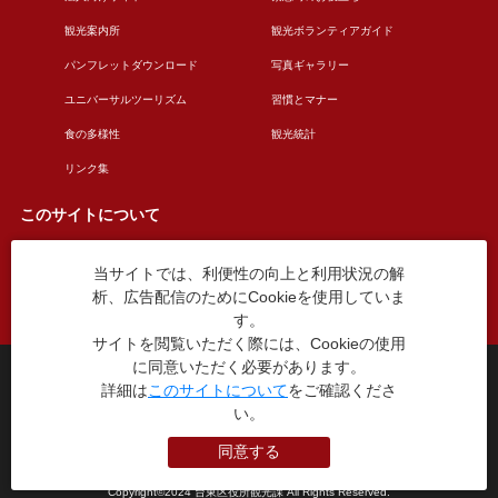
観光案内所
観光ボランティアガイド
パンフレットダウンロード
写真ギャラリー
ユニバーサルツーリズム
習慣とマナー
食の多様性
観光統計
リンク集
このサイトについて
当サイトでは、利便性の向上と利用状況の解
このサイトについて
広告掲載について
析、広告配信のためにCookieを使用していま
お問い合わせ
す。
サイトを閲覧いただく際には、Cookieの使用
に同意いただく必要があります。
台東区役所観光課
詳細は
このサイトについて
をご確認くださ
〒110-8615 東京都台東区東上野4丁目5番6号
い。
TEL：03-5246-1151
（平日8:30〜17:15 土日祝休み）
同意する
本WEBサイトに掲就されている全データについて無断転載・引用を禁じます。
Copyright©2024 台東区役所観光課 All Rights Reserved.