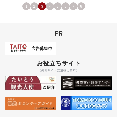
1
2
3
4
5
6
7
8
PR
お役立ちサイト
（外部サイトに遷移します）