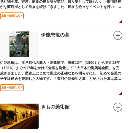
見せ物小屋、寄席、飲食の屋台等が並び、盛り場として賑わい、下町情緒豊
かな商店街として発展を続けてきました。現在も色々なイベントを行い、住
民から親しまれている魅力的な商店街です。
上野・御徒町エリア
伊能忠敬の墓
伊能忠敬は、江戸時代の商人・測量家で、寛政12年（1800）から文化13年
（1816）までの17年をかけて全国を測量して「大日本沿海輿地全図」を完
成させました。歴史上はじめて国土の正確な姿を明らかにし、初めて金星の
子午線経過を観測した人物です。「東河伊能先生之墓」と記された墓は源空
寺（げんくうじ）にあります。
上野・御徒町エリア
きもの美術館