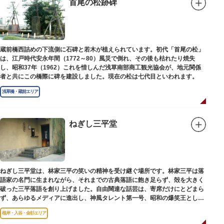
首尾の松跡碑
蔵前橋西詰めの下流側に石碑と若木が植えられています。初代「首尾の松」
は、江戸時代安永年間（1772～80）風災で倒れ、その後も枯れたり焼失
し、昭和37年（1962）これを惜しんだ浅草南部商工観光協会が、地元関係
者と共にこの橋際に碑を建設しました。現在の松は七代目といわれます。
浅草橋・蔵前エリア
ねぎし三平堂
ねぎし三平堂は、林家三平の笑いの精神を受け継ぐ場所です。林家三平は落
語家の名門に生まれながら、それまでの古典落語に飽き足らず、殻を大きく
破った三平落語を創り上げました。自由闊達な話芸は、寄席だけにとどまら
ず、あらゆるメディアに進出し、神風タレント第一号、昭和の爆笑王とし
て、いつまでも日本人の心に残っています。
根岸・入谷・金杉エリア