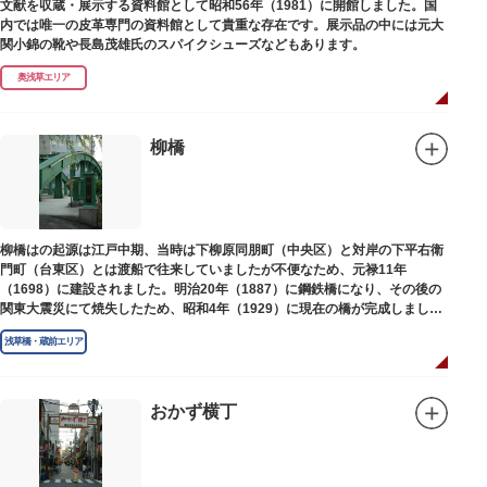
文献を収蔵・展示する資料館として昭和56年（1981）に開館しました。国
内では唯一の皮革専門の資料館として貴重な存在です。展示品の中には元大
関小錦の靴や長島茂雄氏のスパイクシューズなどもあります。
奥浅草エリア
柳橋
柳橋はの起源は江戸中期、当時は下柳原同朋町（中央区）と対岸の下平右衛
門町（台東区）とは渡船で往来していましたが不便なため、元禄11年
（1698）に建設されました。明治20年（1887）に鋼鉄橋になり、その後の
関東大震災にて焼失したため、昭和4年（1929）に現在の橋が完成しまし
た。
浅草橋・蔵前エリア
おかず横丁