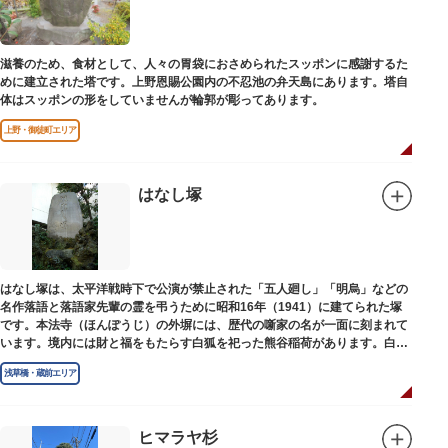
滋養のため、食材として、人々の胃袋におさめられたスッポンに感謝するた
めに建立された塔です。上野恩賜公園内の不忍池の弁天島にあります。塔自
体はスッポンの形をしていませんが輪郭が彫ってあります。
上野・御徒町エリア
はなし塚
はなし塚は、太平洋戦時下で公演が禁止された「五人廻し」「明烏」などの
名作落語と落語家先輩の霊を弔うために昭和16年（1941）に建てられた塚
です。本法寺（ほんぽうじ）の外塀には、歴代の噺家の名が一面に刻まれて
います。境内には財と福をもたらす白狐を祀った熊谷稲荷があります。白狐
を祀った稲荷は全国に2ケ所しかない非常に珍しいものです。
浅草橋・蔵前エリア
ヒマラヤ杉