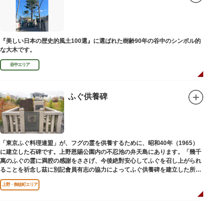
『美しい日本の歴史的風土100選』に選ばれた樹齢90年の谷中のシンボル的
な大木です。
谷中エリア
ふぐ供養碑
「東京ふぐ料理連盟」が、フグの霊を供養するために、昭和40年（1965）
に建立した石碑です。上野恩賜公園内の不忍池の弁天島にあります。「幾千
萬のふぐの霊に満腔の感謝をささげ、今後絶對安心してふぐを召し上がられ
ることを祈念し茲に別記會員有志の協力によってふぐ供養碑を建立した所以
であります」と刻まれています。
上野・御徒町エリア