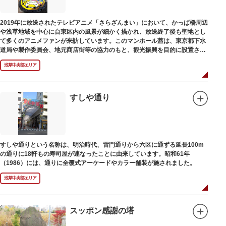
2019年に放送されたテレビアニメ「さらざんまい」において、かっぱ橋周辺
や浅草地域を中心に台東区内の風景が細かく描かれ、放送終了後も聖地とし
て多くのアニメファンが来訪しています。このマンホール蓋は、東京都下水
道局や製作委員会、地元商店街等の協力のもと、観光振興を目的に設置され
ました。
浅草中央部エリア
描かれているのは、主人公である矢逆一稀、久慈悠、陣内燕太の3人が、か
っぱ橋に封印されていた謎のカッパ型生命体“ケッピ”によって河童の姿に変
身させられた姿です。
すしや通り
設置年月日：令和3年4月13日
すしや通りという名称は、明治時代、雷門通りから六区に通ずる延長100m
の通りに18軒もの寿司屋が連なったことに由来しています。昭和61年
（1986）には、通りに全覆式アーケードやカラー舗装が施されました。
浅草中央部エリア
スッポン感謝の塔