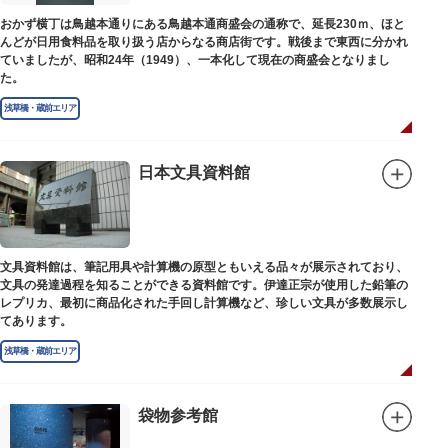
おかず横丁は鳥越本通りにある鳥越本通商盛会の通称で、延長230ｍ、ほと
んどが日用食料品を取り扱う店からなる商店街です。戦後まで東西に分かれ
ていましたが、昭和24年（1949）、一本化して現在の商盛会となりまし
た。
浅草橋・蔵前エリア
日本文具資料館
文具資料館は、筆記用具や計算機の原型ともいえる品々が展示されており、
文具の発達過程を知ることができる資料館です。伊達正宗が使用した鉛筆の
レプリカ、最初に商品化された手回し計算機など、珍しい文具が多数展示し
てあります。
浅草橋・蔵前エリア
袋物参考館