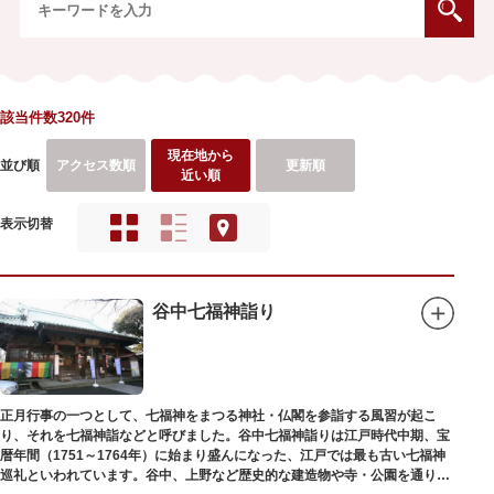
該当件数320件
現在地から
並び順
アクセス数順
更新順
近い順
表示切替
谷中七福神詣り
正月行事の一つとして、七福神をまつる神社・仏閣を参詣する風習が起こ
り、それを七福神詣などと呼びました。谷中七福神詣りは江戸時代中期、宝
暦年間（1751～1764年）に始まり盛んになった、江戸では最も古い七福神
巡礼といわれています。谷中、上野など歴史的な建造物や寺・公園を通りな