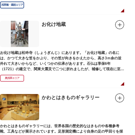
浅草橋・蔵前エリア
お化け地蔵
お化け地蔵は松吟寺（しょうぎんじ）にあります。「お化け地蔵」の名に
は、かつて大きな笠をかぶり、その笠が向きをかえたから、高さ3ｍ余の並
外れて大きいからなど、いくつかの伝承があります。石仏は享保6年
（1721）の建立で、関東大震災で二つに折れましたが、補修して現在に至っ
ています。常夜灯は、寛政2年（1790）に建てられました。
奥浅草エリア
かわとはきものギャラリー
かわとはきものギャラリーには、世界各国の歴史的なはきものや各種参考
靴、工具などが展示されています。足形測定機により自身の足の甲回りを採