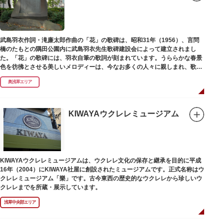
武島羽衣作詞・滝廉太郎作曲の「花」の歌碑は、昭和31年（1956）、言問
橋のたもとの隅田公園内に武島羽衣先生歌碑建設会によって建立されまし
た。「花」の歌碑には、羽衣自筆の歌詞が刻まれています。うららかな春景
色を彷彿とさせる美しいメロディーは、今なお多くの人々に親しまれ、歌い
つがれています。
奥浅草エリア
KIWAYAウクレレミュージアム
KIWAYAウクレレミュージアムは、ウクレレ文化の保存と継承を目的に平成
16年（2004）にKIWAYA社屋に創設されたミュージアムです。正式名称はウ
クレレミュージアム「樂」です。古今東西の歴史的なウクレレから珍しいウ
クレレまでを所蔵・展示しています。
浅草中央部エリア