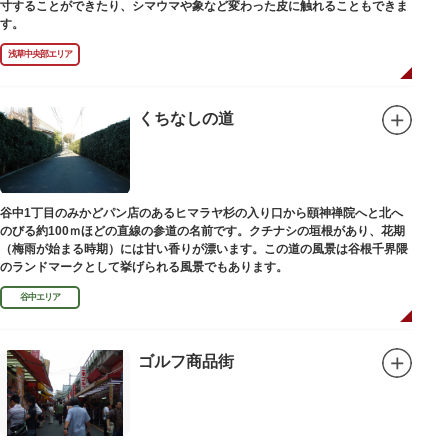
寸することができたり、シマウマや象など変わった皮に触れることもできま
す。
浅草中央部エリア
くちなしの道
谷中1丁目のみかどパン店のあるヒマラヤ杉の入り口から頤神禅院へと北へ
のびる約100ｍほどの直線の参道の名前です。クチナシの垣根があり、花期
（梅雨が始まる時期）には甘い香りが漂います。この道の風景は谷根千界隈
のランドマークとして挙げられる風景でもあります。
谷中エリア
ゴルフ商品街