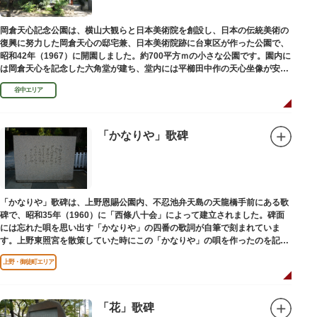
岡倉天心記念公園は、横山大観らと日本美術院を創設し、日本の伝統美術の
復興に努力した岡倉天心の邸宅兼、日本美術院跡に台東区が作った公園で、
昭和42年（1967）に開園しました。約700平方ｍの小さな公園です。園内に
は岡倉天心を記念した六角堂が建ち、堂内には平櫛田中作の天心坐像が安置
されています。
谷中エリア
「かなりや」歌碑
「かなりや」歌碑は、上野恩賜公園内、不忍池弁天島の天龍橋手前にある歌
碑で、昭和35年（1960）に「西條八十会」によって建立されました。碑面
には忘れた唄を思い出す「かなりや」の四番の歌詞が自筆で刻まれていま
す。上野東照宮を散策していた時にこの「かなりや」の唄を作ったのを記念
してこの地に建てられました。
上野・御徒町エリア
「花」歌碑