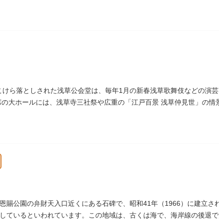
）にこけら落としされた浅草公会堂は、毎年1月の新春浅草歌舞伎などの演
0席の大ホールには、浅草寺三社祭や広重の「江戸百景 浅草仲見世」の
恩賜公園の弁財天入口近くにある石碑で、昭和41年（1966）に建立
しているといわれています。この地域は、古くは海で、海岸線の後退で