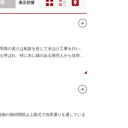
新順
表示切替
羽商の喜八は私財を投じて水はけ工事を行い、
も呼ばれ、特に水に縁のある商売人から信仰さ
、両側の側径間部は上路式で浅草通りを通していま