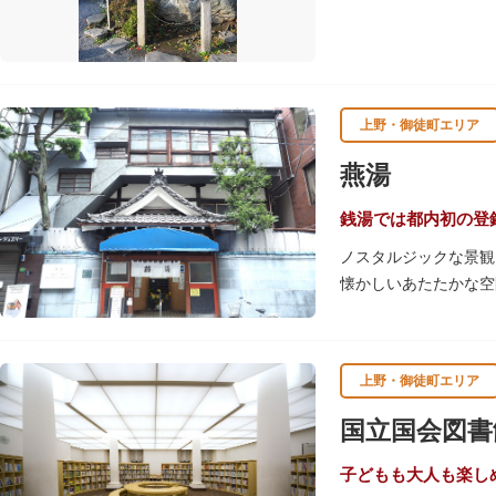
す。
上野・御徒町エリア
燕湯
銭湯では都内初の登
ノスタルジックな景観
懐かしいあたたかな空
早朝6時から営業して
ながらの懐かしさでし
店頭の屋根瓦や格子型
上野・御徒町エリア
ぜひゆったりとご覧く
国立国会図書
子どもも大人も楽し