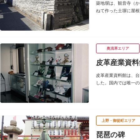
築地塀は、観音寺（か
ねて作った土塀に屋根
（1992）に「台東
奥浅草エリア
皮革産業資料
皮革産業資料館は、台
した。国内では唯一の
ます。
上野・御徒町エリア
琵琶の碑