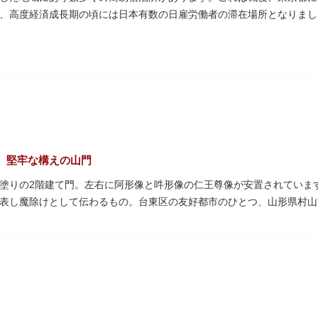
、高度経済成長期の頃には日本有数の日雇労働者の滞在場所となりまし
者に代わって、外国人の利用が増えています。
、堅牢な構えの山門
塗りの2階建て門。左右に阿形像と吽形像の仁王尊像が安置されています
表し魔除けとして伝わるもの。台東区の友好都市のひとつ、山形県村山
れる吊灯篭も存在感を放ち、参拝客を迎えてくれます。
武蔵守に任命された平公雅（たいらのきみまさ）により、祈願成就の御
64年にホテルニューオオタニ創始者・大谷米太郎の寄進により本瓦葺きで
の経典である『元版⼀切経（げんばんいっさいきょう）』や寺宝が収蔵