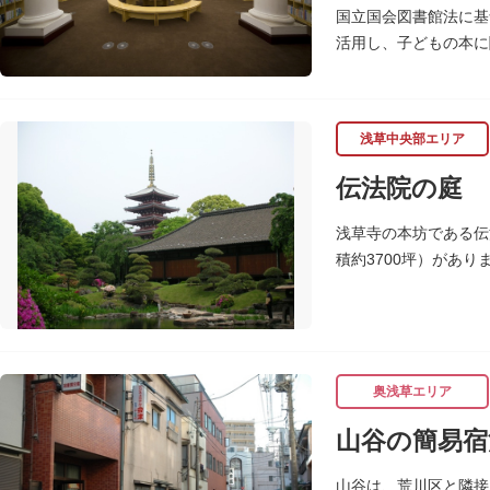
国立国会図書館法に基
活用し、子どもの本に
レンガ棟は、明治39
浅草中央部エリア
伝法院の庭
浅草寺の本坊である伝
積約3700坪）があ
公開はしていませんが
奥浅草エリア
山谷の簡易宿
山谷は、荒川区と隣接