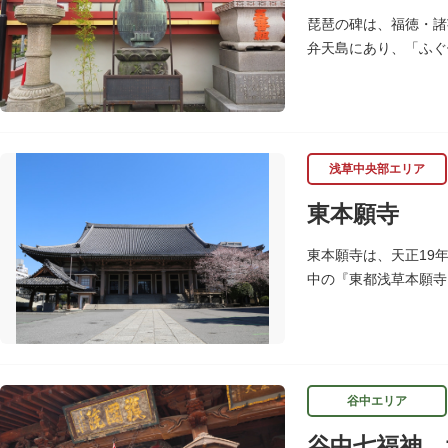
琵琶の碑は、福徳・諸
弁天島にあり、「ふぐ
浅草中央部エリア
東本願寺
東本願寺は、天正19
中の『東都浅草本願寺
の心柱を使用し、嘉禄
では有数の風格を誇り
谷中エリア
谷中七福神 