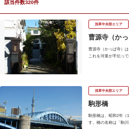
該当件数320件
浅草中央部エリア
曹源寺（かっ
曹源寺（かっぱ寺）は
これを河童が手伝って
れています。
浅草中央部エリア
駒形橋
駒形橋は、昭和2年（
す。橋の名称は「駒川