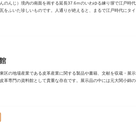
んのんじ）境内の南面を画する延長37.6ｍのいわゆる練り塀で江戸時
瓦をふいた珍しいものです。人通りが絶えると、まるで江戸時代にタイ
区まちかど賞」を受賞しました。
館
東区の地場産業である皮革産業に関する製品や書籍、文献を収蔵・展示す
皮革専門の資料館として貴重な存在です。展示品の中には元大関小錦の