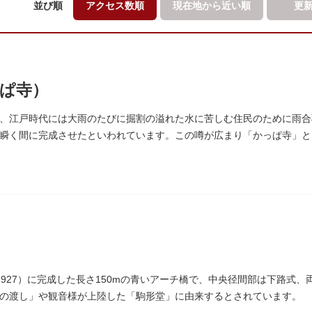
並び順
アクセス数順
現在地から
近い順
更
ぱ寺）
、江戸時代には大雨のたびに掘割の溢れた水に苦しむ住民のために雨合
瞬く間に完成させたといわれています。この噂が広まり「かっぱ寺」と
1927）に完成した長さ150mの青いアーチ橋で、中央径間部は下路式
の渡し」や観音様が上陸した「駒形堂」に由来するとされています。