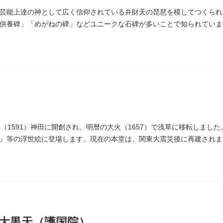
芸能上達の神として広く信仰されている弁財天の琵琶を模してつくられ
供養碑」「めがねの碑」などユニークな石碑が多いことで知られていま
年（1591）神田に開創され、明暦の大火（1657）で浅草に移転しま
』等の浮世絵に登場します。現在の本堂は、関東大震災後に再建されま
2年（1226）頃の作と伝わっています。また、梵鐘は寛永7年（163
、毎年大晦日に除夜の鐘で一般開放します。（要予約）
大黒天（護国院）