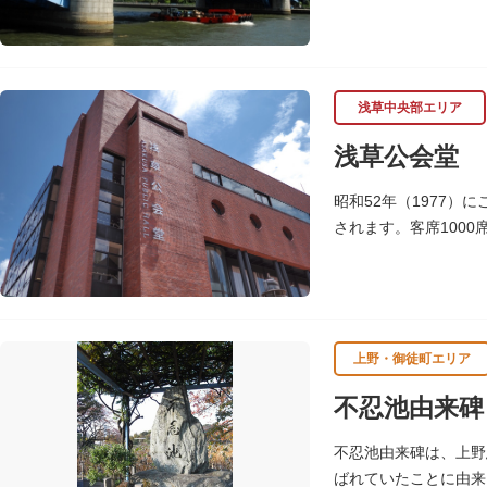
浅草中央部エリア
浅草公会堂
昭和52年（1977
されます。客席100
上野・御徒町エリア
不忍池由来碑
不忍池由来碑は、上野
ばれていたことに由来