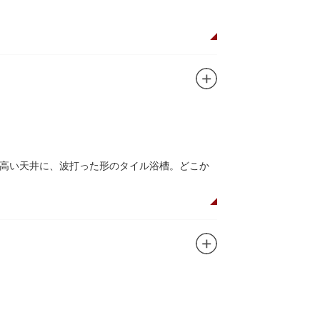
高い天井に、波打った形のタイル浴槽。どこか
魅了するのは早朝のこの少し熱めの温度のお湯と昔
の際は、有形文化財に指定されたその景観も、