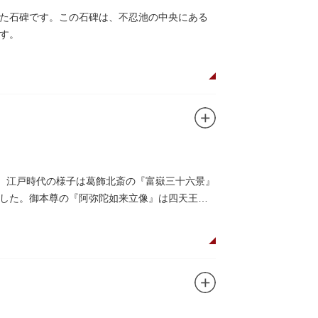
た石碑です。この石碑は、不忍池の中央にある
す。
した。江戸時代の様子は葛飾北斎の『富嶽三十六景』
した。御本尊の『阿弥陀如来立像』は四天王寺
0）以後のものと推定され、都内に現存する梵鐘の中