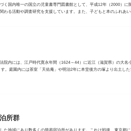
づく国内唯一の国立の児童書専門図書館として、平成12年（2000）
関わる活動や調査研究を支援しています。また、子どもと本のふれあい
年（1906）に建てられた帝国図書館の建物を保存・再利用しています。
法院内には、江戸時代寛永年間（1624～44）に近江（滋賀県）の大
ります。庭園内には茶室「天佑庵」や明治2年に本堂後方の塚より出土した
、不定期で特別公開されることがあります。
泊所群
した地域にあり数多くの簡易宿泊所があります。これは戦後、東京都に