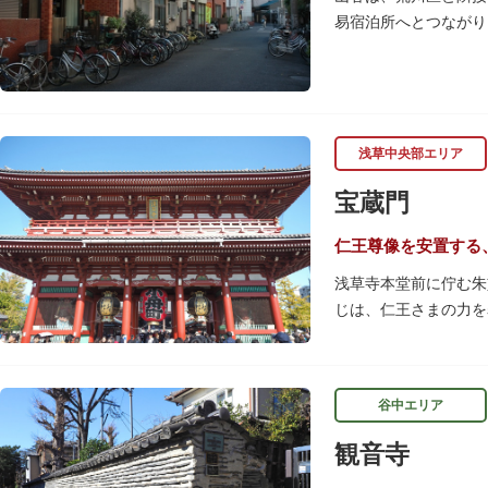
易宿泊所へとつながり
迷により、従来の労働
浅草中央部エリア
宝蔵門
仁王尊像を安置する
浅草寺本堂前に佇む朱
じは、仁王さまの力を
の大提灯や重厚感あふ
宝蔵門は、平安時代、
谷中エリア
経て、現在の門は19
です。上層部には仏教
観音寺