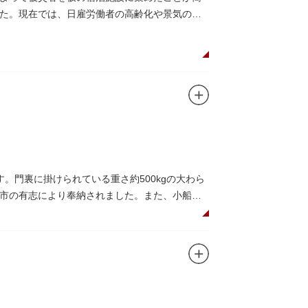
た。現在では、日雇労働者の高齢化や景気の低
。門裏に掛けられている重さ約500kgの大わら
市の有志により奉納されました。また、小船町
礼として942年に建立されました。数度の火災を
再建された（2007年チタン瓦に葺き替え）楼門
されています。