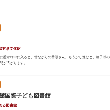
録有形文化財
に惹かれ中に入ると、昔ながらの番頭さん。もう少し進むと、格子状の
間が広がります。
おり、すべての浴槽で46度のお湯が提供されています。常連の方々を
ょうか。
天井等も昭和から引き継がれてきている歴史あるものです。お立ち寄り
ださい。
館国際子ども図書館
める図書館