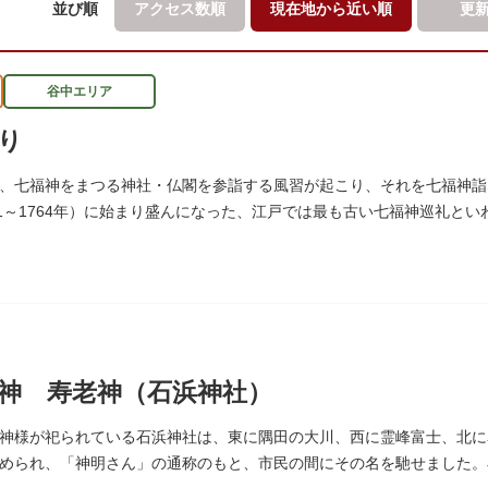
並び順
アクセス数順
現在地から
近い順
更
谷中エリア
り
、七福神をまつる神社・仏閣を参詣する風習が起こり、それを七福神詣
51～1764年）に始まり盛んになった、江戸では最も古い七福神巡礼と
、ゆっくりと一日散策が楽しめるコースになっています。
神 寿老神（石浜神社）
神様が祀られている石浜神社は、東に隅田の大川、西に霊峰富士、北に
められ、「神明さん」の通称のもと、市民の間にその名を馳せました。