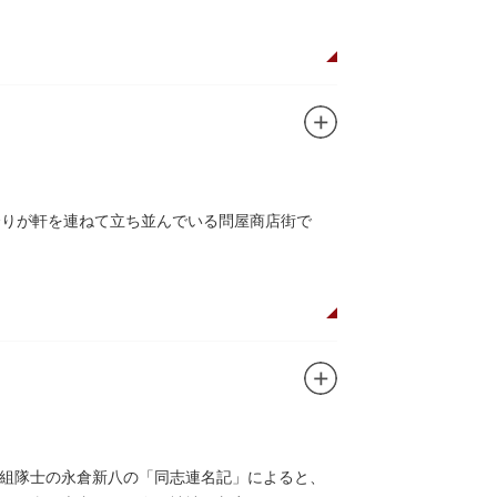
余りが軒を連ねて立ち並んでいる問屋商店街で
組隊士の永倉新八の「同志連名記」によると、