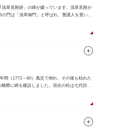
｢浅草見附跡」の碑が建っています。浅草見附が
枡形の門は「浅草御門」と呼ばれ、警護人を置いて
間（1772～80）風災で倒れ、その後も枯れた
この橋際に碑を建設しました。現在の松は七代目と