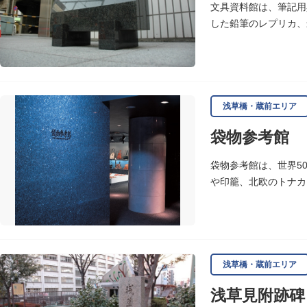
文具資料館は、筆記用
した鉛筆のレプリカ、
浅草橋・蔵前エリア
袋物参考館
袋物参考館は、世界5
や印籠、北欧のトナカ
浅草橋・蔵前エリア
浅草見附跡碑