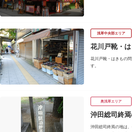
浅草中央部エリア
花川戸靴・は
花川戸靴・はきもの問
す。
奥浅草エリア
沖田総司終焉
沖田総司終焉の地は、