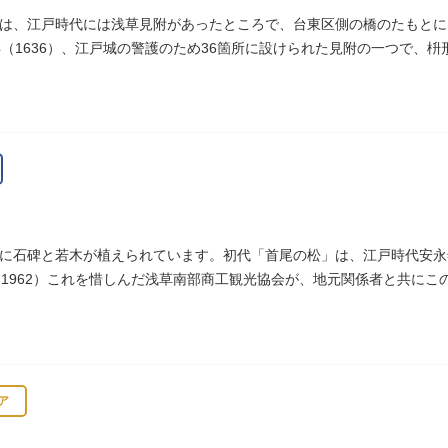
は、江戸時代には浅草見附があったところで、台東区側の橋のたもとに
年（1636）、江戸城の警護のため36箇所に設けられた見附の一つで、
へ往来する人々を取り締まりました。
に石碑と若木が植えられています。初代「首尾の松」は、江戸時代安永年
（1962）これを惜しんだ浅草南部商工観光協会が、地元関係者と共に
ア