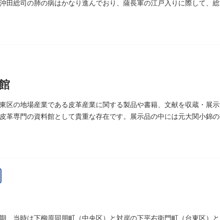
沖田総司の肺の病はかなり進んでおり、薩長軍の江戸入りに際して、総
館
東区の地場産業である皮革産業に関する製品や書籍、文献を収蔵・展示す
皮革専門の資料館として貴重な存在です。展示品の中には元大関小錦の
期、当時は下柳原同朋町（中央区）と対岸の下平右衛門町（台東区）と