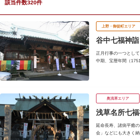
該当件数320件
上野・御徒町エリア
谷中七福神詣
正月行事の一つとして
中期、宝暦年間（17
寺・公園を通りながら
奥浅草エリア
浅草名所七福
延命長寿、諸病平癒の
会」などにも大きく納