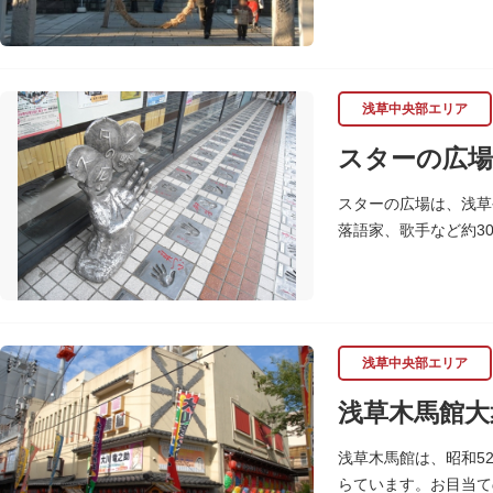
七福神の復活に際し、
浅草中央部エリア
スターの広場
スターの広場は、浅草
落語家、歌手など約3
れ、多くのファンに親
浅草中央部エリア
浅草木馬館大
浅草木馬館は、昭和5
らています。お目当て