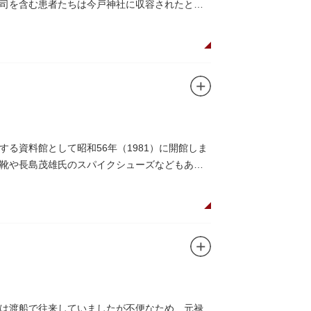
司を含む患者たちは今戸神社に収容されたとあ
る資料館として昭和56年（1981）に開館しま
靴や長島茂雄氏のスパイクシューズなどもあり
は渡船で往来していましたが不便なため、元禄