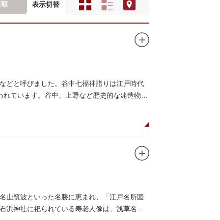
新順
表示切替
などと呼びました。谷中七福神詣りは江戸時代
いわれています。谷中、上野など歴史的な建造物や
名山筑波といった名勝に恵まれ、「江戸名所図
石浜神社に祀られている寿老人像は、浅草名所