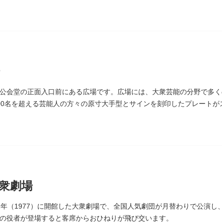
延命長寿の神として奉安されたものです。
公会堂の正面入口前にある広場です。広場には、大衆芸能の分野で多く
00名を超える芸能人の方々の原寸大手型とサインを刻印したプレート
しまれています。
衆劇場
2年（1977）に開館した大衆劇場で、全国人気劇団が月替わりで公演
の役者が登場すると客席からおひねりが飛び交います。