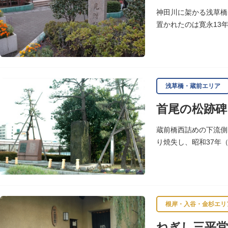
神田川に架かる浅草橋
置かれたのは寛永13
浅草観音や遠くは奥州
浅草橋・蔵前エリア
首尾の松跡碑
蔵前橋西詰めの下流側
り焼失し、昭和37年
いわれます。
根岸・入谷・金杉エリ
ねぎし三平堂