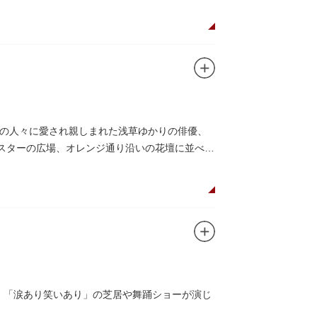
の人々に愛され親しまれた浅草ゆかりの俳優、
がスターの広場、オレンジ通り沿いの花壇に並べら
し、「涙あり笑いあり」の芝居や舞踊ショーが演じ