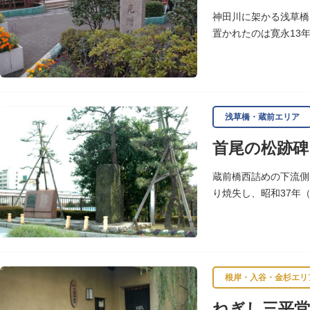
神田川に架かる浅草橋
置かれたのは寛永13
浅草観音や遠くは奥州
浅草橋・蔵前エリア
首尾の松跡碑
蔵前橋西詰めの下流側
り焼失し、昭和37年
いわれます。
根岸・入谷・金杉エリ
ねぎし三平堂