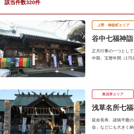
該当件数320件
上野・御徒町エリア
谷中七福神詣
正月行事の一つとして
中期、宝暦年間（17
寺・公園を通りながら
奥浅草エリア
浅草名所七福
延命長寿、諸病平癒の
会」などにも大きく納