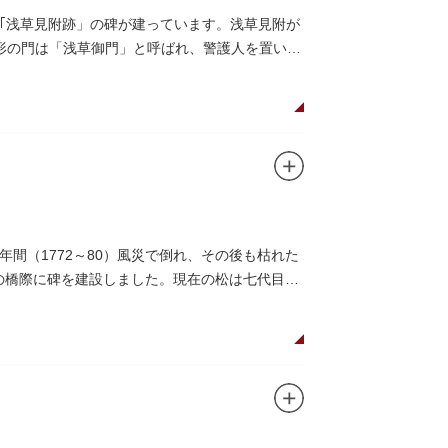
｢浅草見附跡」の碑が建っています。浅草見附が
枡形の門は「浅草御門」と呼ばれ、警護人を置いて
間（1772～80）風災で倒れ、その後も枯れた
この橋際に碑を建設しました。現在の松は七代目と