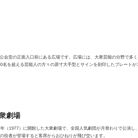
延命長寿の神として奉安されたものです。
公会堂の正面入口前にある広場です。広場には、大衆芸能の分野で多く
00名を超える芸能人の方々の原寸大手型とサインを刻印したプレート
しまれています。
衆劇場
2年（1977）に開館した大衆劇場で、全国人気劇団が月替わりで公演
の役者が登場すると客席からおひねりが飛び交います。