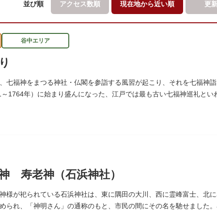
並び順
アクセス数順
現在地から
近い順
更
谷中エリア
り
、七福神をまつる神社・仏閣を参詣する風習が起こり、それを七福神詣
51～1764年）に始まり盛んになった、江戸では最も古い七福神巡礼と
、ゆっくりと一日散策が楽しめるコースになっています。
神 寿老神（石浜神社）
神様が祀られている石浜神社は、東に隅田の大川、西に霊峰富士、北に
められ、「神明さん」の通称のもと、市民の間にその名を馳せました。