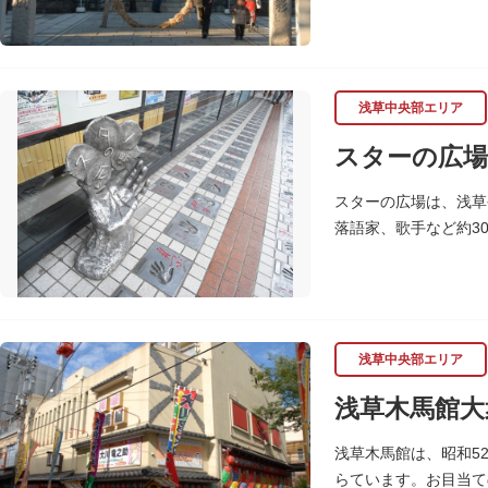
七福神の復活に際し、
浅草中央部エリア
スターの広場
スターの広場は、浅草
落語家、歌手など約3
れ、多くのファンに親
浅草中央部エリア
浅草木馬館大
浅草木馬館は、昭和5
らています。お目当て