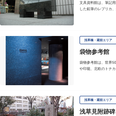
文具資料館は、筆記用
した鉛筆のレプリカ、
浅草橋・蔵前エリア
袋物参考館
袋物参考館は、世界5
や印籠、北欧のトナカ
浅草橋・蔵前エリア
浅草見附跡碑