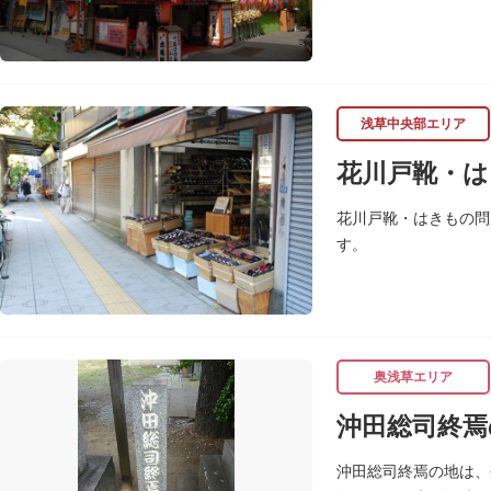
浅草中央部エリア
花川戸靴・は
花川戸靴・はきもの問
す。
奥浅草エリア
沖田総司終焉
沖田総司終焉の地は、