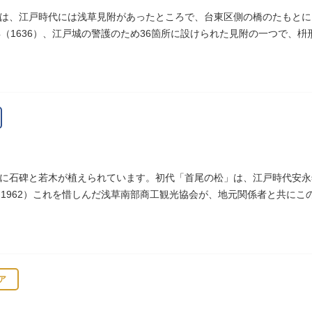
は、江戸時代には浅草見附があったところで、台東区側の橋のたもとに
年（1636）、江戸城の警護のため36箇所に設けられた見附の一つで、
へ往来する人々を取り締まりました。
に石碑と若木が植えられています。初代「首尾の松」は、江戸時代安永年
（1962）これを惜しんだ浅草南部商工観光協会が、地元関係者と共に
ア