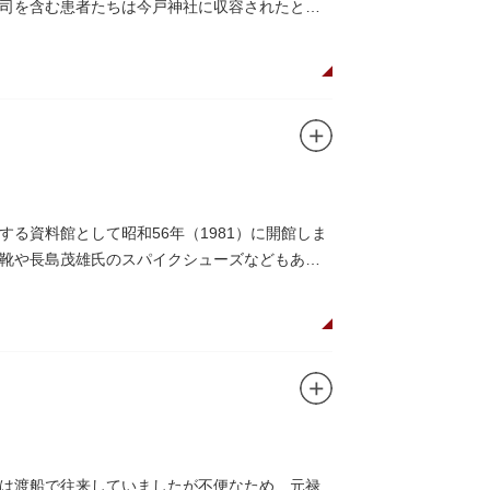
司を含む患者たちは今戸神社に収容されたとあ
る資料館として昭和56年（1981）に開館しま
靴や長島茂雄氏のスパイクシューズなどもあり
は渡船で往来していましたが不便なため、元禄