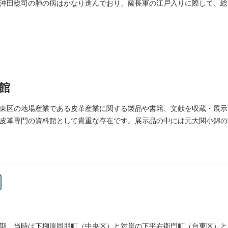
沖田総司の肺の病はかなり進んでおり、薩長軍の江戸入りに際して、総
館
東区の地場産業である皮革産業に関する製品や書籍、文献を収蔵・展示す
皮革専門の資料館として貴重な存在です。展示品の中には元大関小錦の
期、当時は下柳原同朋町（中央区）と対岸の下平右衛門町（台東区）と