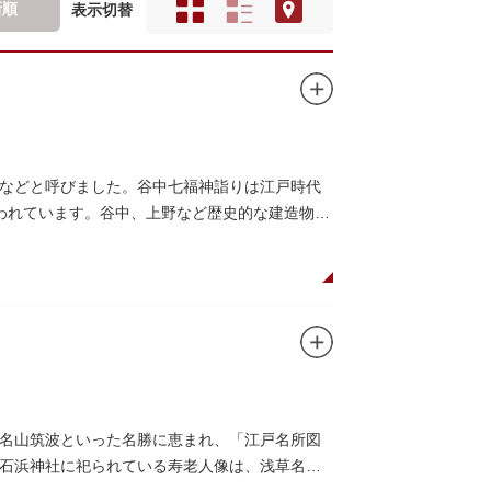
新順
表示切替
などと呼びました。谷中七福神詣りは江戸時代
いわれています。谷中、上野など歴史的な建造物や
名山筑波といった名勝に恵まれ、「江戸名所図
石浜神社に祀られている寿老人像は、浅草名所