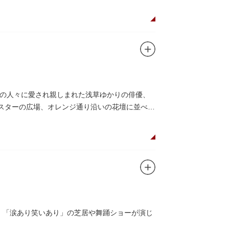
の人々に愛され親しまれた浅草ゆかりの俳優、
がスターの広場、オレンジ通り沿いの花壇に並べら
し、「涙あり笑いあり」の芝居や舞踊ショーが演じ