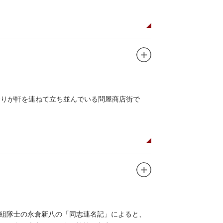
余りが軒を連ねて立ち並んでいる問屋商店街で
組隊士の永倉新八の「同志連名記」によると、