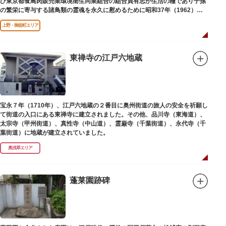
び東京都食鳥肉販売業環境衛生同業組合の組合員有志が生活の糧であり子孫
の繁栄に寄与する諸鳥類の霊魂を永久に慰めるために昭和37年（1962）に
建立されました。
上野・御徒町エリア
東禅寺の江戸六地蔵
宝永７年（1710年）、江戸六地蔵の２番目に奥州街道の旅人の安全を祈願し
て街道の入口にある東禅寺に建立されました。その他、品川寺（東海道）、
太宗寺（甲州街道）、真性寺（中山道）、霊巌寺（千葉街道）、永代寺（千
葉街道）に地蔵が建立されていました。
奥浅草エリア
蓬莱園跡碑