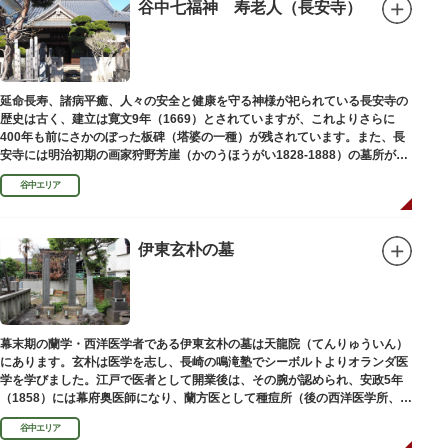
谷中七福神 寿老人（長安寺）
延命長寿、諸病平癒、人々の安全と健康を守る神様が祀られている長安寺の
歴史は古く、建立は寛文9年（1669）とされていますが、これよりさらに
400年も前にさかのぼった板碑（塔婆の一種）が残されています。また、長
安寺には明治初期の画家狩野芳崖（かのうほうがい1828-1888）の墓所があ
ります。
谷中エリア
伊東玄朴の墓
幕末期の蘭学・西洋医学者である伊東玄朴の墓は天龍院（てんりゅういん）
にあります。玄朴は医学を志し、長崎の鳴滝塾でシーボルトよりオランダ医
学を学びました。江戸で医者として開業後は、その腕が認められ、安政5年
（1858）には幕府奥医師になり、蘭方医として種痘所（後の西洋医学所、現
東京大学医学部）の開設などに尽力し、明治4年（1871）72歳で没しまし
谷中エリア
た。