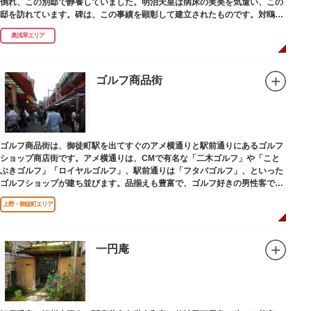
倒れ、この別邸で静養していました。明治天皇は病床の実美を気遣い、この
邸を訪れています。碑は、この事績を顕彰して建立されたものです。対鴎荘
は、多摩市連光寺に移築されました。
奥浅草エリア
ゴルフ商品街
ゴルフ商品街は、御徒町駅を出てすぐのアメ横通りと駅前通りにあるゴルフ
ショップ商店街です。アメ横通りは、CMで有名な「二木ゴルフ」や「こと
ぶきゴルフ」「ロイヤルゴルフ」、駅前通りは「フタバゴルフ」、といった
ゴルフショップが建ち並びます。品揃えも豊富で、ゴルフ好きの男性客で賑
わっています。
上野・御徒町エリア
一円庵