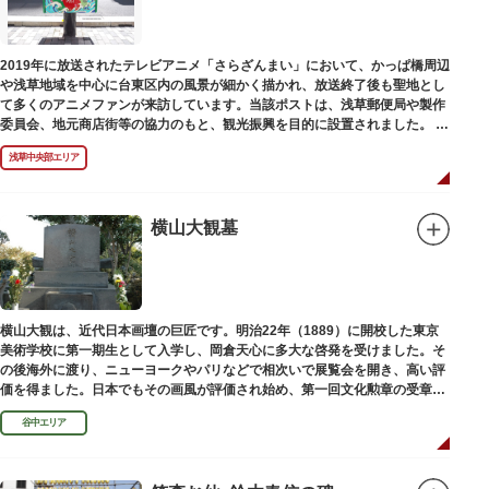
に名所・旧跡があります。七福神をめぐる途中、これらの名跡も訪ねながら
江戸文化の面影を偲んでみてはいかがでしょうか。
御利益にあやかりながらの散策は、福徳と心の安らぎを与えてくれることで
2019年に放送されたテレビアニメ「さらざんまい」において、かっぱ橋周辺
しょう。
や浅草地域を中心に台東区内の風景が細かく描かれ、放送終了後も聖地とし
て多くのアニメファンが来訪しています。当該ポストは、浅草郵便局や製作
委員会、地元商店街等の協力のもと、観光振興を目的に設置されました。
<「さらざんまい」監督の幾原邦彦氏のコメント>
浅草中央部エリア
「実在する風景を舞台として制作したキャラクターたちが、このような形で
地域の方々にも受け入れていただけて大変嬉しいです。聖地巡礼のシンボル
としていただければスタッフ一同、幸いです。」
横山大観墓
設置年月日:令和3年3月10日
横山大観は、近代日本画壇の巨匠です。明治22年（1889）に開校した東京
美術学校に第一期生として入学し、岡倉天心に多大な啓発を受けました。そ
の後海外に渡り、ニューヨークやパリなどで相次いで展覧会を開き、高い評
価を得ました。日本でもその画風が評価され始め、第一回文化勲章の受章者
となりました。お墓は谷中霊園にあります。
谷中エリア