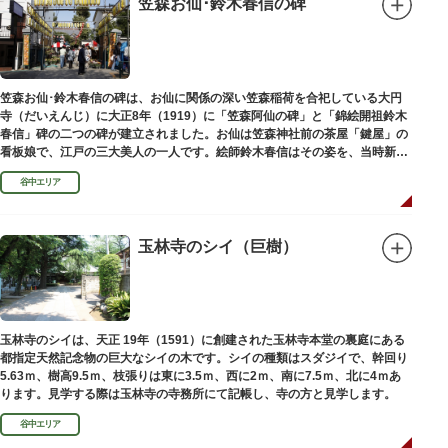
笠森お仙･鈴木春信の碑
笠森お仙･鈴木春信の碑は、お仙に関係の深い笠森稲荷を合祀している大円
寺（だいえんじ）に大正8年（1919）に「笠森阿仙の碑」と「錦絵開祖鈴木
春信」碑の二つの碑が建立されました。お仙は笠森神社前の茶屋「鍵屋」の
看板娘で、江戸の三大美人の一人です。絵師鈴木春信はその姿を、当時新し
い絵画様式である多色刷り版画「錦絵」に描きました。
谷中エリア
玉林寺のシイ（巨樹）
玉林寺のシイは、天正 19年（1591）に創建された玉林寺本堂の裏庭にある
都指定天然記念物の巨大なシイの木です。シイの種類はスダジイで、幹回り
5.63ｍ、樹高9.5ｍ、枝張りは東に3.5ｍ、西に2ｍ、南に7.5ｍ、北に4ｍあ
ります。見学する際は玉林寺の寺務所にて記帳し、寺の方と見学します。
谷中エリア