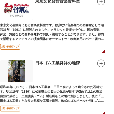
東京文化会館音楽資料室
東京文化会館内にある音楽資料室です。数少ない音楽専門の図書館として昭
和36年（1961）に開設されました。クラシック音楽を中心に、民族音楽、
邦楽、舞踊などの資料を無料で閲覧・視聴することができます。また、都内
で活動するアマチュアの演奏団体にオーケストラ・吹奏楽用のパート譜の館
外貸出も行っています。
上野・御徒町エリア
日本ゴム工業発祥の地碑
昭和46年（1971）、日本ゴム工業会 三田土会によって建立された石碑で
す。明治19年（1886）に松前藩士の四人の兄弟が日本で初めてゴムの熱加
硫法に成功し、土屋護謨（ゴム）製造所をこの地に創設しました。後に「三
田土ゴム工業」となり大規模な工場を建設、軟式のゴムボールや消しゴムな
ど新しいゴム製品を次々に開発しました。
上野・御徒町エリア