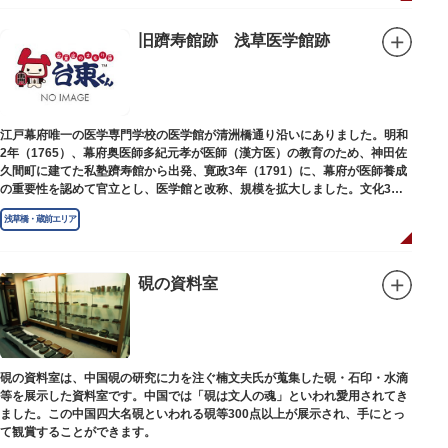
旧躋寿館跡 浅草医学館跡
江戸幕府唯一の医学専門学校の医学館が清洲橋通り沿いにありました。明和
2年（1765）、幕府奥医師多紀元孝が医師（漢方医）の教育のため、神田佐
久間町に建てた私塾躋寿館から出発、寛政3年（1791）に、幕府が医師養成
の重要性を認めて官立とし、医学館と改称、規模を拡大しました。文化3年
（1806）、大火に遭い焼失しましたが、同年に旧向柳原一丁目に移転、再建
浅草橋・蔵前エリア
されました。
敷地は約7千平方メートル、代々多紀家がその監督に当たり、天保14年
（1843）には寄宿舎を設けて全寮制とし、広く一般からも入学を許可し、子
弟育成をはかるなど、江戸時代後期から明治維新に至る日本の医学振興に貢
硯の資料室
献しました。
※現在、この場所に「旧躋寿館跡 浅草医学館跡」に関する案内板や説明版
等は設置されておりません。
硯の資料室は、中国硯の研究に力を注ぐ楠文夫氏が蒐集した硯・石印・水滴
等を展示した資料室です。中国では「硯は文人の魂」といわれ愛用されてき
ました。この中国四大名硯といわれる硯等300点以上が展示され、手にとっ
て観賞することができます。