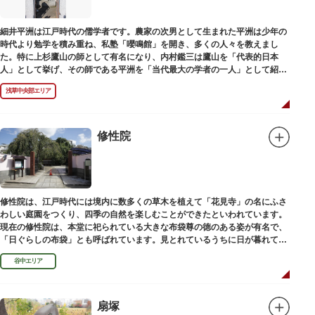
細井平洲は江戸時代の儒学者です。農家の次男として生まれた平洲は少年の
時代より勉学を積み重ね、私塾「嚶鳴館」を開き、多くの人々を教えまし
た。特に上杉鷹山の師として有名になり、内村鑑三は鷹山を「代表的日本
人」として挙げ、その師である平洲を「当代最大の学者の一人」として紹介
しています。お墓は天嶽院（てんがくいん）境内にあります。
浅草中央部エリア
修性院
修性院は、江戸時代には境内に数多くの草木を植えて「花見寺」の名にふさ
わしい庭園をつくり、四季の自然を楽しむことができたといわれています。
現在の修性院は、本堂に祀られている大きな布袋尊の徳のある姿が有名で、
「日ぐらしの布袋」とも呼ばれています。見とれているうちに日が暮れてし
まった、という言い伝えです。
谷中エリア
扇塚