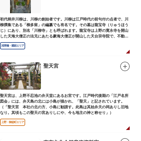
初代柄井川柳は、川柳の創始者です。川柳は江戸時代の前句付の点者で、川
柳撰集である「柳多留」の編纂でも有名です。その墓は龍宝寺（りゅうほう
じ）にあり、別名「川柳寺」とも呼ばれます。龍宝寺は上野の寛永寺を開山
した天海大僧正の法兄にあたる豪海大僧正が開山した天台宗寺院で、不動明
王の梵字を刻んだ板碑が境内に残っています。
浅草橋・蔵前エリア
聖天宮
聖天宮は、上野不忍池の弁天堂にあるお宮です。江戸時代後期の「江戸名所
図会」には、弁天島の北には小島が描かれ、「聖天」と記されています。
（「聖天宮 本社の北の方、小島に勧請す。此島は其始弁天の祠ありし旧地
なり。其頃もこの聖天の宮ありしにや、今も地主の神と称せり」）
上野・御徒町エリア