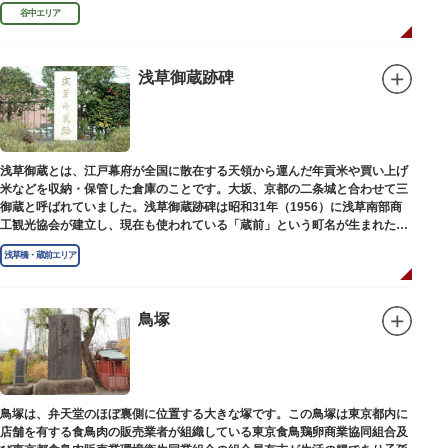
め優れた画家を世に送り出しました。
谷中エリア
浅草御蔵跡碑
浅草御蔵とは、江戸幕府が全国に散在する天領から運んだ年貢米や買い上げ
米などを収納・保管した倉庫のことです。大坂、京都の二条城と合わせて三
御蔵と呼ばれていました。浅草御蔵跡碑は昭和31年（1956）に浅草南部商
工観光協会が建立し、現在も使われている「蔵前」という町名が生まれたの
は昭和9年（1934）のことです。
浅草橋・蔵前エリア
鳥塚
鳥塚は、弁天堂のほぼ裏側に位置する大きな塚です。この鳥塚は東京都内に
店舗を有する食鳥肉の販売業者が組織している東京食鳥鶏卵商業協同組合及