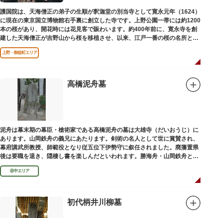
護国院は、天海僧正の弟子の生順が釈迦堂の別当寺として寛永元年（1624）
に現在の東京国立博物館右手裏に創立した寺です。上野公園一帯には約1200
本の桜があり、開花時には花見客で賑わいます。約400年前に、寛永寺を創
建した天海僧正が吉野山から桜を移植させ、以来、江戸一番の桜の名所とし
て今日に及んでいます。
上野・御徒町エリア
高橋泥舟墓
泥舟は幕末期の幕臣・槍術家である高橋泥舟の墓は大雄寺（だいおうじ）に
あります。山岡鉄舟の義兄にあたります。剣術の名人として世に賞賛され、
幕府講武所教授、師範役となり従五位下伊勢守に叙任されました。廃藩置県
後は要職を退き、隠棲し書を楽しんだといわれます。勝海舟・山岡鉄舟と共
に幕末の三舟といわれています。
谷中エリア
初代柄井川柳墓