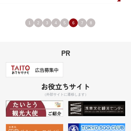
1
2
3
4
5
6
7
8
PR
お役立ちサイト
（外部サイトに遷移します）