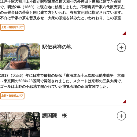
江戸千家の祖川上不白が関宿藩主久世大和守の外神田下屋敷に建てた茶室
で、明治2年（1869）に現在地に移築しました。不審庵表千家六代原叟宗左
の三畳台目の茶室と同じ建て方といわれ、有形文化財に指定されています。
不白は千家の茶を普及させ、大衆の茶道を試みたといわれおり、この茶室は
江戸千家を広める拠点となりました。
上野・御徒町エリア
駅伝発祥の地
1917（大正6）年に日本で最初の駅伝「東海道五十三次駅伝徒歩競争」京都
～東京間の508㎞23区間で開催されました。スタートは京都の三条大橋で、
ゴールは上野の不忍池で開かれていた博覧会場の正面玄関でした。
上野・御徒町エリア
護国院 桜