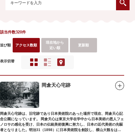
該当件数320件
現在地から
並び順
アクセス数順
更新順
近い順
表示切替
岡倉天心宅跡
岡倉天心宅跡は、旧宅跡であり日本美術院のあった場所で現在、岡倉天心記
念公園になっています。 岡倉天心は東京大学在学中から日本美術の恩人フェ
ノロサの感化を受け、日本の伝統美術復興に努力し、日本の近代美術の先駆
者となりました。明治31（1898）に日本美術院を創設し、横山大観をはじ