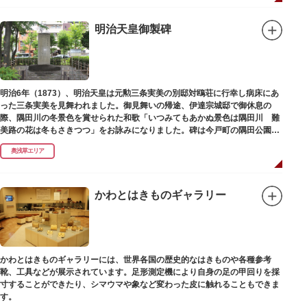
明治天皇御製碑
明治6年（1873）、明治天皇は元勲三条実美の別邸対鴎荘に行幸し病床にあ
った三条実美を見舞われました。御見舞いの帰途、伊達宗城邸で御休息の
際、隅田川の冬景色を賞せられた和歌「いつみてもあかぬ景色は隅田川 難
美路の花は冬もさきつつ」をお詠みになりました。碑は今戸町の隅田公園内
にあります。
奥浅草エリア
かわとはきものギャラリー
かわとはきものギャラリーには、世界各国の歴史的なはきものや各種参考
靴、工具などが展示されています。足形測定機により自身の足の甲回りを採
寸することができたり、シマウマや象など変わった皮に触れることもできま
す。