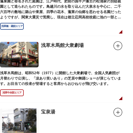
蓬莱園と命名された庭園は、江戸時代、肥前の国平戸藩主の松浦家の別邸庭
園として造られたものです。鳥越川の水を取り込んだ大泉水を中心に、二千
六百坪の敷地に築山や東屋、四季の花木、蓬莱の仙郷を思わせる名園だった
ようですが、関東大震災で荒廃し、現在は都立忍岡高校校庭に池の一部と都
指定の天然記念物の大イチョウを残すのみです。
浅草橋・蔵前エリア
浅草木馬館大衆劇場
浅草木馬館は、昭和52年（1977）に開館した大衆劇場で、全国人気劇団が
月替わりで公演し、「涙あり笑いあり」の芝居や舞踊ショーが演じらていま
す。お目当ての役者が登場すると客席からおひねりが飛び交います。
浅草中央部エリア
宝泉湯