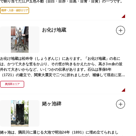
で割り当てた江戸五色不動（目白・目赤・目黒・目青・目黄）の一つです。
根岸・入谷・金杉エリア
お化け地蔵
お化け地蔵は松吟寺（しょうぎんじ）にあります。「お化け地蔵」の名に
は、かつて大きな笠をかぶり、その笠が向きをかえたから、高さ3ｍ余の並
外れて大きいからなど、いくつかの伝承があります。石仏は享保6年
（1721）の建立で、関東大震災で二つに折れましたが、補修して現在に至っ
ています。常夜灯は、寛政2年（1790）に建てられました。
奥浅草エリア
姥ヶ池碑
姥ヶ池は、隅田川に通じる大池で明治24年（1891）に埋め立てられまし