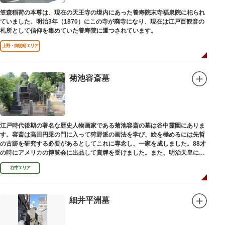
笠森稲荷の本尊は、現在の天王寺の境内にあった養寿院末寺福泉院に祀られ
ていました。明治3年（1870）にこの寺が廃寺になり、現在は江戸百観音の
札所として信仰を集めていた養寿院に遷つされています。
上野・御徒町エリア
菊池容斎墓
江戸時代後期の著名な歴史人物画家である菊池容斎の墓は谷中霊園にありま
す。容斎は高田円乗の門に入って狩野派の画法を学び、絵を極めるには先哲
の古跡を研究する必要があるとしてこれに専念し、一家を成しました。88才
の時にアメリカの博覧会に出品して賞牌を受けました。また、明治天皇に
「日本画史」の称を賜りました。
谷中エリア
細井平洲墓