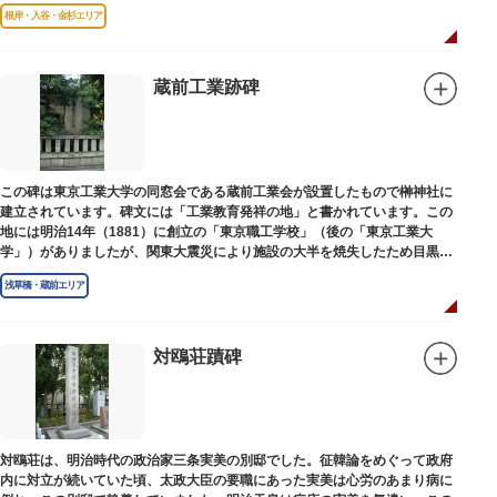
根岸・入谷・金杉エリア
蔵前工業跡碑
この碑は東京工業大学の同窓会である蔵前工業会が設置したもので榊神社に
建立されています。碑文には「工業教育発祥の地」と書かれています。この
地には明治14年（1881）に創立の「東京職工学校」（後の「東京工業大
学」）がありましたが、関東大震災により施設の大半を焼失したため目黒に
移転しました。
浅草橋・蔵前エリア
対鴎荘蹟碑
対鴎荘は、明治時代の政治家三条実美の別邸でした。征韓論をめぐって政府
内に対立が続いていた頃、太政大臣の要職にあった実美は心労のあまり病に