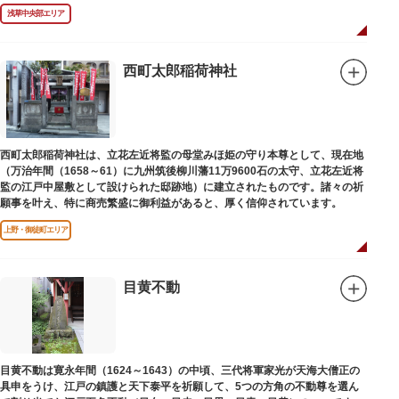
浅草中央部エリア
西町太郎稲荷神社
西町太郎稲荷神社は、立花左近将監の母堂みほ姫の守り本尊として、現在地
（万治年間（1658～61）に九州筑後柳川藩11万9600石の太守、立花左近将
監の江戸中屋敷として設けられた邸跡地）に建立されたものです。諸々の祈
願事を叶え、特に商売繁盛に御利益があると、厚く信仰されています。
上野・御徒町エリア
目黄不動
目黄不動は寛永年間（1624～1643）の中頃、三代将軍家光が天海大僧正の
具申をうけ、江戸の鎮護と天下泰平を祈願して、5つの方角の不動尊を選ん