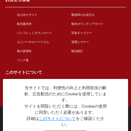
法人向けサイト
緊急時のお役立ち
観光案内所
観光ボランティアガイド
パンフレットダウンロード
写真ギャラリー
ユニバーサルツーリズム
習慣とマナー
食の多様性
観光統計
リンク集
このサイトについて
当サイトでは、利便性の向上と利用状況の解
このサイトについて
広告掲載について
析、広告配信のためにCookieを使用していま
お問い合わせ
す。
サイトを閲覧いただく際には、Cookieの使用
に同意いただく必要があります。
台東区役所観光課
詳細は
このサイトについて
をご確認くださ
〒110-8615 東京都台東区東上野4丁目5番6号
い。
TEL：03-5246-1151
（平日8:30〜17:15 土日祝休み）