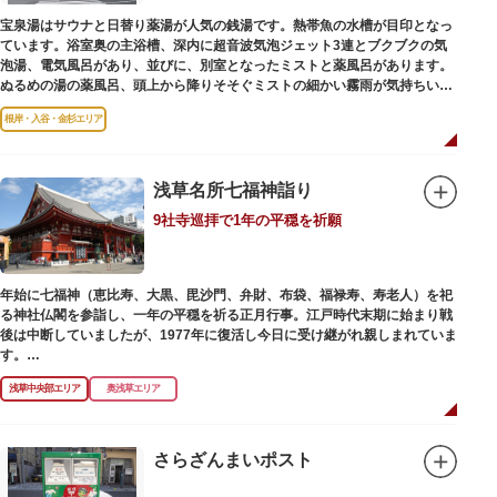
宝泉湯はサウナと日替り薬湯が人気の銭湯です。熱帯魚の水槽が目印となっ
ています。浴室奥の主浴槽、深内に超音波気泡ジェット3連とブクブクの気
泡湯、電気風呂があり、並びに、別室となったミストと薬風呂があります。
ぬるめの湯の薬風呂、頭上から降りそそぐミストの細かい霧雨が気持ちいい
と評判です。
根岸・入谷・金杉エリア
浅草名所七福神詣り
9社寺巡拝で1年の平穏を祈願
年始に七福神（恵比寿、大黒、毘沙門、弁財、布袋、福禄寿、寿老人）を祀
る神社仏閣を参詣し、一年の平穏を祈る正月行事。江戸時代末期に始まり戦
後は中断していましたが、1977年に復活し今日に受け継がれ親しまれていま
す。
浅草中央部エリア
奥浅草エリア
浅草名所七福神の特徴は福禄寿、寿老人が2社ずつあり、巡る社寺が9ヶ所あ
るところ。九は数の究み、鳩と言う字にも使われていて、鳩は「集まる」と
いう縁起の良い意味を持つ故事に由来しているそうです。福笹に各社寺の福
絵馬をつけ、色紙・福絵に御朱印をいただきながら巡拝しましょう。
さらざんまいポスト
江戸文化発祥の地といわれる浅草には、観音様の境内を中心として広く各所