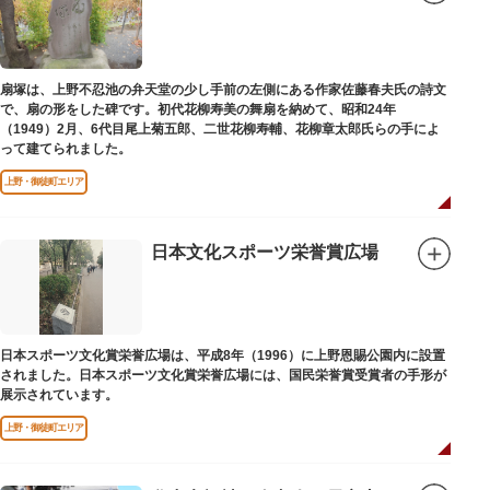
扇塚は、上野不忍池の弁天堂の少し手前の左側にある作家佐藤春夫氏の詩文
で、扇の形をした碑です。初代花柳寿美の舞扇を納めて、昭和24年
（1949）2月、6代目尾上菊五郎、二世花柳寿輔、花柳章太郎氏らの手によ
って建てられました。
上野・御徒町エリア
日本文化スポーツ栄誉賞広場
日本スポーツ文化賞栄誉広場は、平成8年（1996）に上野恩賜公園内に設置
されました。日本スポーツ文化賞栄誉広場には、国民栄誉賞受賞者の手形が
展示されています。
上野・御徒町エリア