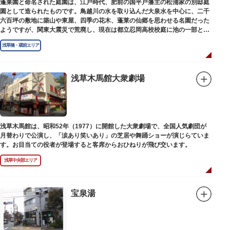
蓬莱園と命名された庭園は、江戸時代、肥前の国平戸藩主の松浦家の別邸庭
園として造られたものです。鳥越川の水を取り込んだ大泉水を中心に、二千
六百坪の敷地に築山や東屋、四季の花木、蓬莱の仙郷を思わせる名園だった
ようですが、関東大震災で荒廃し、現在は都立忍岡高校校庭に池の一部と都
指定の天然記念物の大イチョウを残すのみです。
浅草橋・蔵前エリア
浅草木馬館大衆劇場
浅草木馬館は、昭和52年（1977）に開館した大衆劇場で、全国人気劇団が
月替わりで公演し、「涙あり笑いあり」の芝居や舞踊ショーが演じらていま
す。お目当ての役者が登場すると客席からおひねりが飛び交います。
浅草中央部エリア
宝泉湯