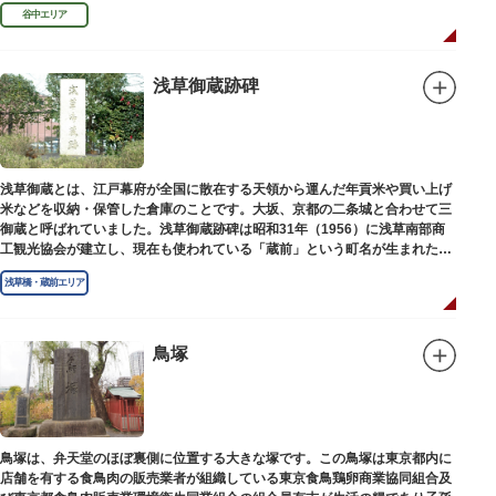
め優れた画家を世に送り出しました。
谷中エリア
浅草御蔵跡碑
浅草御蔵とは、江戸幕府が全国に散在する天領から運んだ年貢米や買い上げ
米などを収納・保管した倉庫のことです。大坂、京都の二条城と合わせて三
御蔵と呼ばれていました。浅草御蔵跡碑は昭和31年（1956）に浅草南部商
工観光協会が建立し、現在も使われている「蔵前」という町名が生まれたの
は昭和9年（1934）のことです。
浅草橋・蔵前エリア
鳥塚
鳥塚は、弁天堂のほぼ裏側に位置する大きな塚です。この鳥塚は東京都内に
店舗を有する食鳥肉の販売業者が組織している東京食鳥鶏卵商業協同組合及