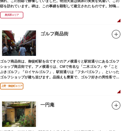
倒れ、この別邸で静養していました。明治天皇は病床の実美を気遣い、この
邸を訪れています。碑は、この事績を顕彰して建立されたものです。対鴎荘
は、多摩市連光寺に移築されました。
奥浅草エリア
ゴルフ商品街
ゴルフ商品街は、御徒町駅を出てすぐのアメ横通りと駅前通りにあるゴルフ
ショップ商店街です。アメ横通りは、CMで有名な「二木ゴルフ」や「こと
ぶきゴルフ」「ロイヤルゴルフ」、駅前通りは「フタバゴルフ」、といった
ゴルフショップが建ち並びます。品揃えも豊富で、ゴルフ好きの男性客で賑
わっています。
上野・御徒町エリア
一円庵