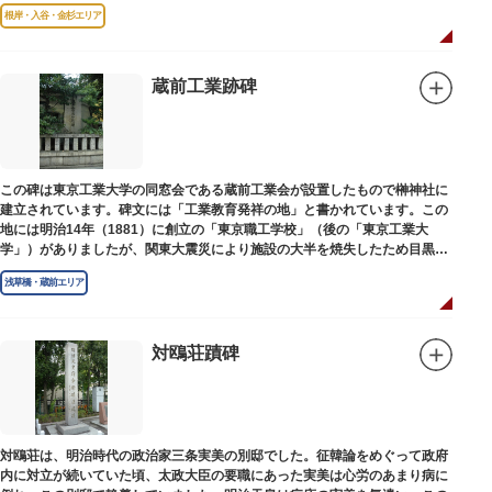
根岸・入谷・金杉エリア
蔵前工業跡碑
この碑は東京工業大学の同窓会である蔵前工業会が設置したもので榊神社に
建立されています。碑文には「工業教育発祥の地」と書かれています。この
地には明治14年（1881）に創立の「東京職工学校」（後の「東京工業大
学」）がありましたが、関東大震災により施設の大半を焼失したため目黒に
移転しました。
浅草橋・蔵前エリア
対鴎荘蹟碑
対鴎荘は、明治時代の政治家三条実美の別邸でした。征韓論をめぐって政府
内に対立が続いていた頃、太政大臣の要職にあった実美は心労のあまり病に