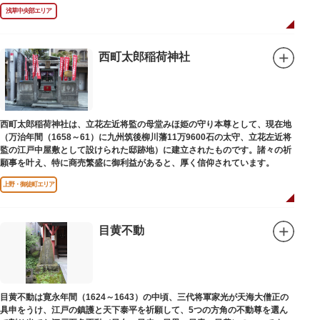
浅草中央部エリア
西町太郎稲荷神社
西町太郎稲荷神社は、立花左近将監の母堂みほ姫の守り本尊として、現在地
（万治年間（1658～61）に九州筑後柳川藩11万9600石の太守、立花左近将
監の江戸中屋敷として設けられた邸跡地）に建立されたものです。諸々の祈
願事を叶え、特に商売繁盛に御利益があると、厚く信仰されています。
上野・御徒町エリア
目黄不動
目黄不動は寛永年間（1624～1643）の中頃、三代将軍家光が天海大僧正の
具申をうけ、江戸の鎮護と天下泰平を祈願して、5つの方角の不動尊を選ん