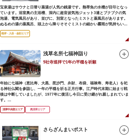
宝泉湯はサウナと日替り薬湯が人気の銭湯です。熱帯魚の水槽が目印となっ
ています。浴室奥の主浴槽、深内に超音波気泡ジェット3連とブクブクの気
泡湯、電気風呂があり、並びに、別室となったミストと薬風呂があります。
ぬるめの湯の薬風呂、頭上から降りそそぐミストの細かい霧雨が気持ちいい
と評判です。
根岸・入谷・金杉エリア
浅草名所七福神詣り
9社寺巡拝で1年の平穏を祈願
年始に七福神（恵比寿、大黒、毘沙門、弁財、布袋、福禄寿、寿老人）を祀
る神社仏閣を参詣し、一年の平穏を祈る正月行事。江戸時代末期に始まり戦
後は中断していましたが、1977年に復活し今日に受け継がれ親しまれていま
す。
浅草中央部エリア
奥浅草エリア
浅草名所七福神の特徴は福禄寿、寿老人が2社ずつあり、巡る社寺が9ヶ所あ
るところ。九は数の究み、鳩と言う字にも使われていて、鳩は「集まる」と
いう縁起の良い意味を持つ故事に由来しているそうです。福笹に各社寺の福
絵馬をつけ、色紙・福絵に御朱印をいただきながら巡拝しましょう。
さらざんまいポスト
江戸文化発祥の地といわれる浅草には、観音様の境内を中心として広く各所