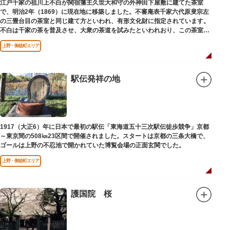
江戸千家の祖川上不白が関宿藩主久世大和守の外神田下屋敷に建てた茶室
で、明治2年（1869）に現在地に移築しました。不審庵表千家六代原叟宗左
の三畳台目の茶室と同じ建て方といわれ、有形文化財に指定されています。
不白は千家の茶を普及させ、大衆の茶道を試みたといわれおり、この茶室は
江戸千家を広める拠点となりました。
上野・御徒町エリア
駅伝発祥の地
1917（大正6）年に日本で最初の駅伝「東海道五十三次駅伝徒歩競争」京都
～東京間の508㎞23区間で開催されました。スタートは京都の三条大橋で、
ゴールは上野の不忍池で開かれていた博覧会場の正面玄関でした。
上野・御徒町エリア
護国院 桜