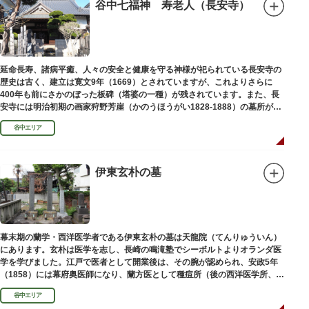
谷中七福神 寿老人（長安寺）
延命長寿、諸病平癒、人々の安全と健康を守る神様が祀られている長安寺の
歴史は古く、建立は寛文9年（1669）とされていますが、これよりさらに
400年も前にさかのぼった板碑（塔婆の一種）が残されています。また、長
安寺には明治初期の画家狩野芳崖（かのうほうがい1828-1888）の墓所があ
ります。
谷中エリア
伊東玄朴の墓
幕末期の蘭学・西洋医学者である伊東玄朴の墓は天龍院（てんりゅういん）
にあります。玄朴は医学を志し、長崎の鳴滝塾でシーボルトよりオランダ医
学を学びました。江戸で医者として開業後は、その腕が認められ、安政5年
（1858）には幕府奥医師になり、蘭方医として種痘所（後の西洋医学所、現
東京大学医学部）の開設などに尽力し、明治4年（1871）72歳で没しまし
谷中エリア
た。