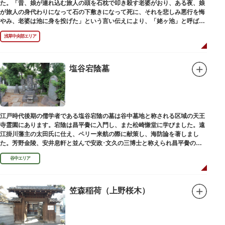
た。「昔、娘が連れ込む旅人の頭を石枕で叩き殺す老婆がおり、ある夜、娘
が旅人の身代わりになって石の下敷きになって死に、それを悲しみ悪行を悔
やみ、老婆は池に身を投げた」という言い伝えにより、「姥ヶ池」と呼ばれ
ていました。その碑は花川戸公園内にあります。
浅草中央部エリア
塩谷宕陰墓
江戸時代後期の儒学者である塩谷宕陰の墓は谷中墓地と称される区域の天王
寺霊園にあります。宕陰は昌平黌に入門し、また松崎慊堂に学びました。遠
江掛川藩主の太田氏に仕え、ペリー来航の際に献策し、海防論を著しまし
た。芳野金陵、安井息軒と並んで安政･文久の三博士と称えられ昌平黌の教
授として多くの文人を育て、慶応3年 （1867）に没しました。
谷中エリア
笠森稲荷（上野桜木）