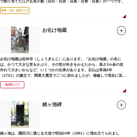
で割り当てた江戸五色不動（目白・目赤・目黒・目青・目黄）の一つです。
根岸・入谷・金杉エリア
お化け地蔵
お化け地蔵は松吟寺（しょうぎんじ）にあります。「お化け地蔵」の名に
は、かつて大きな笠をかぶり、その笠が向きをかえたから、高さ3ｍ余の並
外れて大きいからなど、いくつかの伝承があります。石仏は享保6年
（1721）の建立で、関東大震災で二つに折れましたが、補修して現在に至っ
ています。常夜灯は、寛政2年（1790）に建てられました。
奥浅草エリア
姥ヶ池碑
姥ヶ池は、隅田川に通じる大池で明治24年（1891）に埋め立てられまし