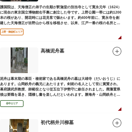
護国院は、天海僧正の弟子の生順が釈迦堂の別当寺として寛永元年（1624）
に現在の東京国立博物館右手裏に創立した寺です。上野公園一帯には約1200
本の桜があり、開花時には花見客で賑わいます。約400年前に、寛永寺を創
建した天海僧正が吉野山から桜を移植させ、以来、江戸一番の桜の名所とし
て今日に及んでいます。
上野・御徒町エリア
高橋泥舟墓
泥舟は幕末期の幕臣・槍術家である高橋泥舟の墓は大雄寺（だいおうじ）に
あります。山岡鉄舟の義兄にあたります。剣術の名人として世に賞賛され、
幕府講武所教授、師範役となり従五位下伊勢守に叙任されました。廃藩置県
後は要職を退き、隠棲し書を楽しんだといわれます。勝海舟・山岡鉄舟と共
に幕末の三舟といわれています。
谷中エリア
初代柄井川柳墓