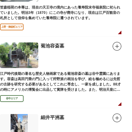
笠森稲荷の本尊は、現在の天王寺の境内にあった養寿院末寺福泉院に祀られ
ていました。明治3年（1870）にこの寺が廃寺になり、現在は江戸百観音の
札所として信仰を集めていた養寿院に遷つされています。
上野・御徒町エリア
菊池容斎墓
江戸時代後期の著名な歴史人物画家である菊池容斎の墓は谷中霊園にありま
す。容斎は高田円乗の門に入って狩野派の画法を学び、絵を極めるには先哲
の古跡を研究する必要があるとしてこれに専念し、一家を成しました。88才
の時にアメリカの博覧会に出品して賞牌を受けました。また、明治天皇に
「日本画史」の称を賜りました。
谷中エリア
細井平洲墓