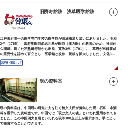
旧躋寿館跡 浅草医学館跡
江戸幕府唯一の医学専門学校の医学館が清洲橋通り沿いにありました。明和
2年（1765）、幕府奥医師多紀元孝が医師（漢方医）の教育のため、神田佐
久間町に建てた私塾躋寿館から出発、寛政3年（1791）に、幕府が医師養成
の重要性を認めて官立とし、医学館と改称、規模を拡大しました。文化3年
（1806）、大火に遭い焼失しましたが、同年に旧向柳原一丁目に移転、再建
浅草橋・蔵前エリア
されました。
敷地は約7千平方メートル、代々多紀家がその監督に当たり、天保14年
（1843）には寄宿舎を設けて全寮制とし、広く一般からも入学を許可し、子
弟育成をはかるなど、江戸時代後期から明治維新に至る日本の医学振興に貢
硯の資料室
献しました。
※現在、この場所に「旧躋寿館跡 浅草医学館跡」に関する案内板や説明版
等は設置されておりません。
硯の資料室は、中国硯の研究に力を注ぐ楠文夫氏が蒐集した硯・石印・水滴
等を展示した資料室です。中国では「硯は文人の魂」といわれ愛用されてき
ました。この中国四大名硯といわれる硯等300点以上が展示され、手にとっ
て観賞することができます。