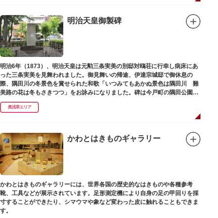
明治天皇御製碑
明治6年（1873）、明治天皇は元勲三条実美の別邸対鴎荘に行幸し病床にあ
った三条実美を見舞われました。御見舞いの帰途、伊達宗城邸で御休息の
際、隅田川の冬景色を賞せられた和歌「いつみてもあかぬ景色は隅田川 難
美路の花は冬もさきつつ」をお詠みになりました。碑は今戸町の隅田公園内
にあります。
奥浅草エリア
かわとはきものギャラリー
かわとはきものギャラリーには、世界各国の歴史的なはきものや各種参考
靴、工具などが展示されています。足形測定機により自身の足の甲回りを採
寸することができたり、シマウマや象など変わった皮に触れることもできま
す。