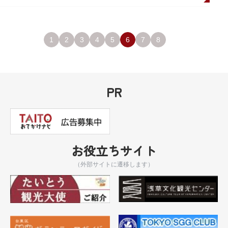
1
2
3
4
5
6
7
8
PR
お役立ちサイト
（外部サイトに遷移します）