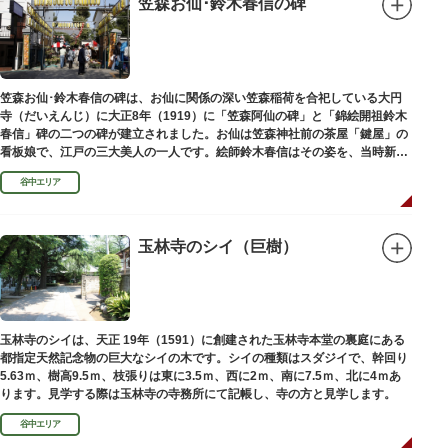
笠森お仙･鈴木春信の碑
笠森お仙･鈴木春信の碑は、お仙に関係の深い笠森稲荷を合祀している大円
寺（だいえんじ）に大正8年（1919）に「笠森阿仙の碑」と「錦絵開祖鈴木
春信」碑の二つの碑が建立されました。お仙は笠森神社前の茶屋「鍵屋」の
看板娘で、江戸の三大美人の一人です。絵師鈴木春信はその姿を、当時新し
い絵画様式である多色刷り版画「錦絵」に描きました。
谷中エリア
玉林寺のシイ（巨樹）
玉林寺のシイは、天正 19年（1591）に創建された玉林寺本堂の裏庭にある
都指定天然記念物の巨大なシイの木です。シイの種類はスダジイで、幹回り
5.63ｍ、樹高9.5ｍ、枝張りは東に3.5ｍ、西に2ｍ、南に7.5ｍ、北に4ｍあ
ります。見学する際は玉林寺の寺務所にて記帳し、寺の方と見学します。
谷中エリア