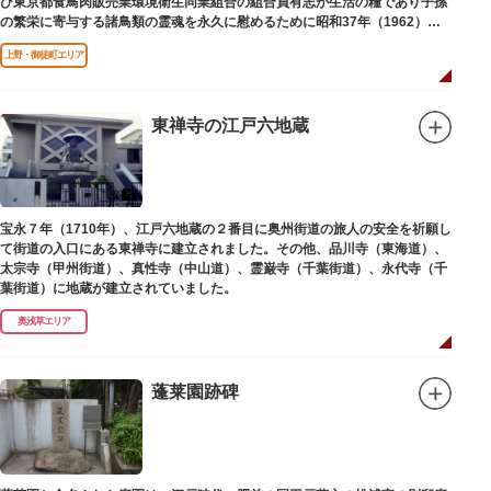
び東京都食鳥肉販売業環境衛生同業組合の組合員有志が生活の糧であり子孫
の繁栄に寄与する諸鳥類の霊魂を永久に慰めるために昭和37年（1962）に
建立されました。
上野・御徒町エリア
東禅寺の江戸六地蔵
宝永７年（1710年）、江戸六地蔵の２番目に奥州街道の旅人の安全を祈願し
て街道の入口にある東禅寺に建立されました。その他、品川寺（東海道）、
太宗寺（甲州街道）、真性寺（中山道）、霊巌寺（千葉街道）、永代寺（千
葉街道）に地蔵が建立されていました。
奥浅草エリア
蓬莱園跡碑