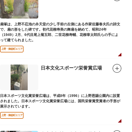
扇塚は、上野不忍池の弁天堂の少し手前の左側にある作家佐藤春夫氏の詩文
で、扇の形をした碑です。初代花柳寿美の舞扇を納めて、昭和24年
（1949）2月、6代目尾上菊五郎、二世花柳寿輔、花柳章太郎氏らの手によ
って建てられました。
上野・御徒町エリア
日本文化スポーツ栄誉賞広場
日本スポーツ文化賞栄誉広場は、平成8年（1996）に上野恩賜公園内に設置
されました。日本スポーツ文化賞栄誉広場には、国民栄誉賞受賞者の手形が
展示されています。
上野・御徒町エリア