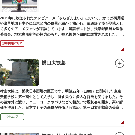
に名所・旧跡があります。七福神をめぐる途中、これらの名跡も訪ねながら
江戸文化の面影を偲んでみてはいかがでしょうか。
御利益にあやかりながらの散策は、福徳と心の安らぎを与えてくれることで
2019年に放送されたテレビアニメ「さらざんまい」において、かっぱ橋周辺
しょう。
や浅草地域を中心に台東区内の風景が細かく描かれ、放送終了後も聖地とし
て多くのアニメファンが来訪しています。当該ポストは、浅草郵便局や製作
委員会、地元商店街等の協力のもと、観光振興を目的に設置されました。
<「さらざんまい」監督の幾原邦彦氏のコメント>
浅草中央部エリア
「実在する風景を舞台として制作したキャラクターたちが、このような形で
地域の方々にも受け入れていただけて大変嬉しいです。聖地巡礼のシンボル
としていただければスタッフ一同、幸いです。」
横山大観墓
設置年月日:令和3年3月10日
横山大観は、近代日本画壇の巨匠です。明治22年（1889）に開校した東京
美術学校に第一期生として入学し、岡倉天心に多大な啓発を受けました。そ
の後海外に渡り、ニューヨークやパリなどで相次いで展覧会を開き、高い評
価を得ました。日本でもその画風が評価され始め、第一回文化勲章の受章者
となりました。お墓は谷中霊園にあります。
谷中エリア