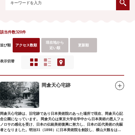
該当件数320件
現在地から
並び順
アクセス数順
更新順
近い順
表示切替
岡倉天心宅跡
岡倉天心宅跡は、旧宅跡であり日本美術院のあった場所で現在、岡倉天心記
念公園になっています。 岡倉天心は東京大学在学中から日本美術の恩人フェ
ノロサの感化を受け、日本の伝統美術復興に努力し、日本の近代美術の先駆
者となりました。明治31（1898）に日本美術院を創設し、横山大観をはじ