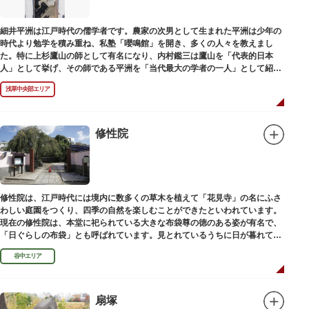
細井平洲は江戸時代の儒学者です。農家の次男として生まれた平洲は少年の
時代より勉学を積み重ね、私塾「嚶鳴館」を開き、多くの人々を教えまし
た。特に上杉鷹山の師として有名になり、内村鑑三は鷹山を「代表的日本
人」として挙げ、その師である平洲を「当代最大の学者の一人」として紹介
しています。お墓は天嶽院（てんがくいん）境内にあります。
浅草中央部エリア
修性院
修性院は、江戸時代には境内に数多くの草木を植えて「花見寺」の名にふさ
わしい庭園をつくり、四季の自然を楽しむことができたといわれています。
現在の修性院は、本堂に祀られている大きな布袋尊の徳のある姿が有名で、
「日ぐらしの布袋」とも呼ばれています。見とれているうちに日が暮れてし
まった、という言い伝えです。
谷中エリア
扇塚