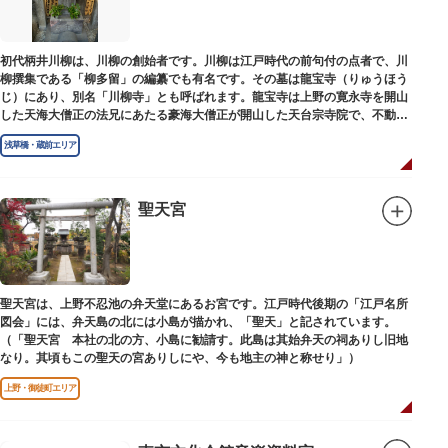
初代柄井川柳は、川柳の創始者です。川柳は江戸時代の前句付の点者で、川
柳撰集である「柳多留」の編纂でも有名です。その墓は龍宝寺（りゅうほう
じ）にあり、別名「川柳寺」とも呼ばれます。龍宝寺は上野の寛永寺を開山
した天海大僧正の法兄にあたる豪海大僧正が開山した天台宗寺院で、不動明
王の梵字を刻んだ板碑が境内に残っています。
浅草橋・蔵前エリア
聖天宮
聖天宮は、上野不忍池の弁天堂にあるお宮です。江戸時代後期の「江戸名所
図会」には、弁天島の北には小島が描かれ、「聖天」と記されています。
（「聖天宮 本社の北の方、小島に勧請す。此島は其始弁天の祠ありし旧地
なり。其頃もこの聖天の宮ありしにや、今も地主の神と称せり」）
上野・御徒町エリア