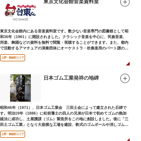
東京文化会館音楽資料室
東京文化会館内にある音楽資料室です。数少ない音楽専門の図書館として昭
和36年（1961）に開設されました。クラシック音楽を中心に、民族音楽、
邦楽、舞踊などの資料を無料で閲覧・視聴することができます。また、都内
で活動するアマチュアの演奏団体にオーケストラ・吹奏楽用のパート譜の館
外貸出も行っています。
上野・御徒町エリア
日本ゴム工業発祥の地碑
昭和46年（1971）、日本ゴム工業会 三田土会によって建立された石碑で
す。明治19年（1886）に松前藩士の四人の兄弟が日本で初めてゴムの熱加
硫法に成功し、土屋護謨（ゴム）製造所をこの地に創設しました。後に「三
田土ゴム工業」となり大規模な工場を建設、軟式のゴムボールや消しゴムな
ど新しいゴム製品を次々に開発しました。
上野・御徒町エリア