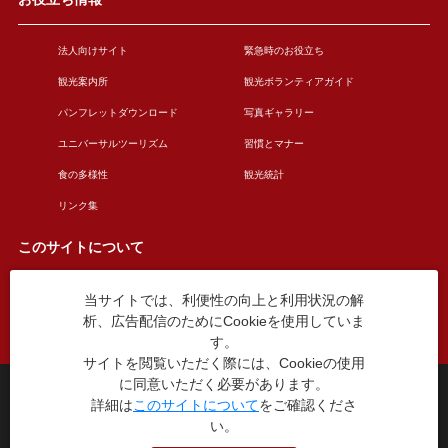
法人向けサイト
緊急時のお役立ち
観光案内所
観光ボランティアガイド
パンフレットダウンロード
写真ギャラリー
ユニバーサルツーリズム
習慣とマナー
食の多様性
観光統計
リンク集
このサイトについて
当サイトでは、利便性の向上と利用状況の解
このサイトについて
広告掲載について
析、広告配信のためにCookieを使用していま
お問い合わせ
す。
サイトを閲覧いただく際には、Cookieの使用
に同意いただく必要があります。
台東区役所観光課
詳細は
このサイトについて
をご確認くださ
〒110-8615 東京都台東区東上野4丁目5番6号
い。
TEL：03-5246-1151
（平日8:30〜17:15 土日祝休み）