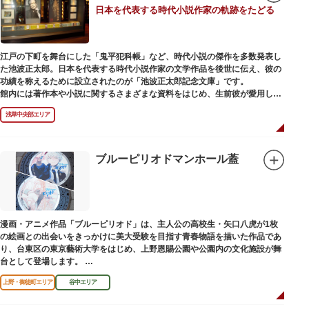
日本を代表する時代小説作家の軌跡をたどる
江戸の下町を舞台にした「鬼平犯科帳」など、時代小説の傑作を多数発表し
た池波正太郎。日本を代表する時代小説作家の文学作品を後世に伝え、彼の
功績を称えるために設立されたのが「池波正太郎記念文庫」です。
館内には著作本や小説に関するさまざまな資料をはじめ、生前彼が愛用して
いた万年筆やパイプ、帽子などが展示されています。書斎も復元されてお
浅草中央部エリア
り、池波正太郎をより身近に感じられるスポットです。また「池波グッズ」
とよばれる、作品の舞台を紹介した古地図やポストカード、扇子など様々な
グッズも必見。池波ファンにはたまらない空間となっています。
ブルーピリオドマンホール蓋
漫画・アニメ作品「ブルーピリオド」は、主人公の高校生・矢口八虎が1枚
の絵画との出会いをきっかけに美大受験を目指す青春物語を描いた作品であ
り、台東区の東京藝術大学をはじめ、上野恩賜公園や公園内の文化施設が舞
台として登場します。
区にゆかりのある本作品を通して、新たな観光スポット創出による誘客促進
上野・御徒町エリア
谷中エリア
と区内観光客の回遊性向上を図るため、こちらのマンホール蓋を設置しまし
た。