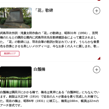
「花」歌碑
武島羽衣作詞・滝廉太郎作曲の「花」の歌碑は、昭和31年（1956）、言問
橋のたもとの隅田公園内に武島羽衣先生歌碑建設会によって建立されまし
た。「花」の歌碑には、羽衣自筆の歌詞が刻まれています。うららかな春景
色を彷彿とさせる美しいメロディーは、今なお多くの人々に親しまれ、歌い
つがれています。
奥浅草エリア
白鬚橋
白鬚橋は隅田川にかかる橋で、橋名は東岸にある「白鬚神社」にちなんでい
ます。創架は大正3年（1914）で近在の人々が基金を募り完成した木橋でし
た。現在の橋は、昭和6年（1931）に竣工し、橋長は168ｍ、幅員は22ｍの
アーチ形式です。