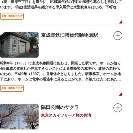
（現・根岸三丁目）を舞台に、昭和30年代の下町の風情や暮らしを再現して
います。2階は生活道具を紹介する導入展示と大型映像をはじめ、下町地域
の歴史や出来事をたどることのできる資料を展示しています。また3階には
上野・御徒町エリア
企画展示室と、道具や玩具を体験し、調べることができるしたまち情報コー
ナーがあります。
京成電鉄旧博物館動物園駅
昭和8年（1933）に京成本線開通にあわせ、開業した駅です。ホームが短く
4両編成の電車しか停車できないことによる乗降客の減少や、建物の老朽化
のため、平成9年（1997）に営業休止となりました。駅事務室、ホームは地
下にあり、ホームは電車の通過中に見ることができ、外観では入口にあたる
建物を見ることができます。
上野・御徒町エリア
隅田公園のサクラ
東京スカイツリーと桜の共演