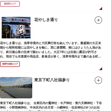
奥浅草エリア
花やしき通り
花やしき通りは、浅草寺境内と六区興行街を結んでいます。最盛期の大正末
期から昭和初期には花やしきを軸に、西に凌雲閣、南にはひょうたん池があ
り、終日遊山客の往来で賑わいました。大正7年には沿道に露店が許可さ
れ、現在でも衣裳屋や用品店、飲食店が多く、浅草寺境内まで趣のある町並
みが続いています。
浅草中央部エリア
東京下町八社福参り
東京下町八社福参りは、 台東区内の鷲神社・今戸神社・第六天榊神社・下谷
神社・小野照崎神社、中央区内の水天宮・小網神社・住吉神社の8つのお社