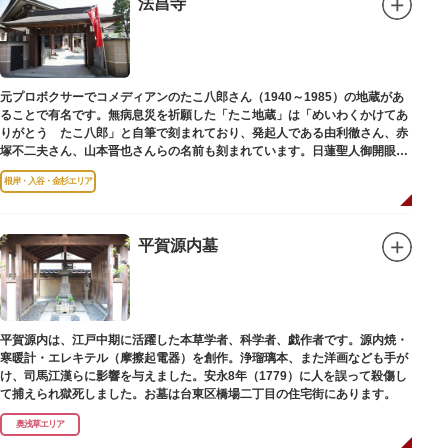
法昌寺
（じこくてん）の像を二天門に安置。これに伴い、正式名称が随身門から二
天門に変更されました。
その後、第二次世界大戦により2柱の像は焼失。現在は、上野の寛永寺（か
んえいじ）の四代将軍徳川家綱霊廟にあった持国天と増長天（ぞうちょうて
ん）の像が祀られています。持国天と増長天は、四天王と呼ばれる仏さまと
元プロボクサーでコメディアンのたこ八郎さん（1940～1985）の地蔵があ
して知られていますが、四天王は仏教の守護神であることから武装した姿。
ることで有名です。無病息災を祈願した「たこ地蔵」は「めいわくかけてあ
どちらも、鎌倉時代以降に流行した複数の木材を組み合わせる技法「寄木
りがとう たこ八郎」と自筆で刻まれており、発起人である由利徹さん、赤
造」により造られています。
塚不二夫さん、山本晋也さんらの名前も刻まれています。日蓮聖人御開眼の
毘沙門天を奉安しています。
根岸・入谷・金杉エリア
平賀源内墓
平賀源内は、江戸中期に活躍した本草学者、科学者、戯作者です。源内焼・
寒暖計・エレキテル（摩擦起電器）を創作。浄瑠璃本、また洋画なども手が
け、司馬江漢らに影響を与えました。安永8年（1779）に人を誤って殺傷し
て捕えられ獄死しました。お墓は台東区橋場二丁目の住宅街にあります。
奥浅草エリア