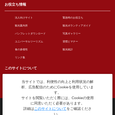
お役立ち情報
法人向けサイト
緊急時のお役立ち
観光案内所
観光ボランティアガイド
パンフレットダウンロード
写真ギャラリー
ユニバーサルツーリズム
習慣とマナー
食の多様性
観光統計
リンク集
このサイトについて
当サイトでは、利便性の向上と利用状況の解
このサイトについて
広告掲載について
析、広告配信のためにCookieを使用していま
お問い合わせ
す。
サイトを閲覧いただく際には、Cookieの使用
に同意いただく必要があります。
台東区役所観光課
詳細は
このサイトについて
をご確認くださ
〒110-8615 東京都台東区東上野4丁目5番6号
い。
TEL：03-5246-1151