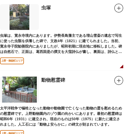
設置年月日：令和4年3月1日
虫塚
虫塚は、寛永寺境内にあります。伊勢長島藩主である増山雪斎の遺志で写生
に使った虫類を供養した碑で、文政4年（1821）に建てられました。当初、
寛永寺子院勧善院内にありましたが、昭和初期に現在地に移転しました。碑
は自然石で、正面は、葛西因是の撰文を大窪詩仏が書し、裏面は、詩仏と菊
池五山の自筆の詩が刻まれています。
上野・御徒町エリア
動物慰霊碑
太平洋戦争で犠牲となった動物や動物園で亡くなった動物の霊を慰めるため
の慰霊碑です。上野動物園内のゾウ園の向かいにあります。最初の慰霊碑は
昭和6年（1931）に建立され、現在のものは50年（1975）に新たに建立さ
れました。人工石には「動物よ安らかに」の碑文が刻まれています。
上野・御徒町エリア