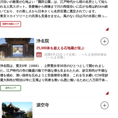
川沿いの散策が心地よい「隅田公園」は、江戸時代から桜の名所として知ら
れる人気スポット。吾妻橋から桜橋まで川の両堤沿いに広がる桜は約1km続
いており、その美しさから日本さくら名所百選に選定されています。
東京スカイツリーとの共演も見逃せません。風のない日は川の水面に映った
「逆さスカイツリー」と桜のコラボレーションも楽しめます。シーズン中は
浅草中央部エリア
夜桜がライトアップされ、日中とは異なる幻想的な雰囲気に包まれるのも魅
力のひとつ。屋形船や水上バスも運航しているので、いつもと違った目線の
お花見もおすすめです。
浄名院
25,000体を超える石地蔵が並ぶ
旧暦8月15日（十五夜）：へちま加持祈祷会
（へちま供養）
浄名院は、寛文6年（1666）、上野寛永寺36坊のひとつとして開かれまし
た。江戸時代の寺の隆盛の陰で不徳な僧も生まれたため、妙立和尚が不徳な
僧を戒め、清い信仰を広めようと安楽律宗を開き、これを引き継いだ38世妙
運大和尚が明治12年に五濁より民衆を救い仏恩に報いるために八万四千体の
石地蔵建立を発願しました。現在では2万５千体を超える像が造立されてい
谷中エリア
ます。
源空寺