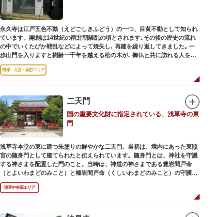
永久寺は江戸五色不動（えどごしきふどう）の一つ、目黄不動として知られ
ています。開創は14世紀の南北朝騒乱の頃とされます｡その後の歴史の流れ
の中でいくたびか戦乱などによって焼失し､ 再建を繰り返してきました｡ 一
歩山門を入りますと樹齢一千年を越える松の木が､ 御仏と共に訪れる人を静
かに迎えています｡
根岸・入谷・金杉エリア
二天門
国の重要文化財に指定されている、浅草寺の東
門
浅草寺本堂の東に建つ朱塗りの鮮やかな二天門。当初は、境内にあった東照
宮の随身門として建てられたと伝えられています。随身門とは、神社を守護
する神さまを配置した門のこと。当時は、神道の神さまである豊岩間戸命
（とよいわまどのみこと）と櫛岩間戸命（くしいわまどのみこと）の守護神
像が左右に祀られていました。
浅草中央部エリア
しかし、1868年（明治元年）に明治政府が発令した神仏分離令により、仏教
寺院である浅草寺には、この2柱の神さまの像を祀ることができなくなりま
した。そこで、浅草寺はこの2柱の像を浅草神社に遷座し、代わりに鎌倉の
鶴岡八幡宮にあった仏教の守護神である広目天（こうもくてん）と持国天