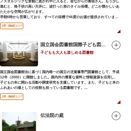
ノスタルジックな景観に惹かれ中に入ると、昔ながらの番頭さん。もう少し
進むと、格子状の高い天井に、波打った形のタイル浴槽。どこか懐かしいあ
たたかな空間が広がります。
早朝6時から営業しており、すべての浴槽で46度のお湯が提供されていま
す。常連の方々を魅了するのは早朝のこの少し熱めの温度のお湯と昔ながら
上野・御徒町エリア
の懐かしさでしょうか。
店頭の屋根瓦や格子型天井等も昭和から引き継がれてきている歴史あるもの
です。お立ち寄りの際は、有形文化財に指定されたその景観も、ぜひゆった
りとご覧ください。
国立国会図書館国際子ども図書館
子どもも大人も楽しめる図書館
国立国会図書館法に基づく国内唯一の国立の児童書専門図書館として、平成
12年（2000）に開館しました。国内外の豊富な資料と情報資源を活用し、
子どもの本に関わる活動や調査研究を支援しています。また、子どもと本の
ふれあいの場としての役割も担っている図書館です。
レンガ棟は、明治39年（1906）に建てられた帝国図書館の建物を保存・再
上野・御徒町エリア
利用しています。
伝法院の庭