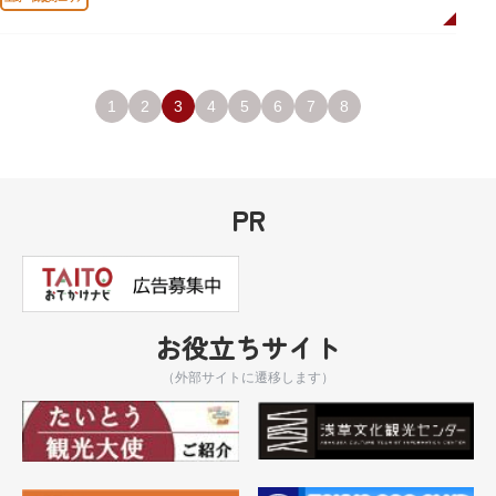
1
2
3
4
5
6
7
8
PR
お役立ちサイト
（外部サイトに遷移します）