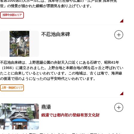
客席1000席の大ホールには、浅草寺三社祭や広重の「江戸百景 浅草仲見
世」の情景が描かれた鍛帳が雰囲気を創り上げています。
浅草中央部エリア
不忍池由来碑
不忍池由来碑は、上野恩賜公園の弁財天入口近くにある石碑で、昭和41年
（1966）に建立されました。上野台地と本郷台地の間を忍ヶ丘と呼ばれてい
たことに由来しているといわれています。この地域は、古くは海で、海岸線
の後退で沼のようになったのは平安時代といわれています。
上野・御徒町エリア
燕湯
銭湯では都内初の登録有形文化財