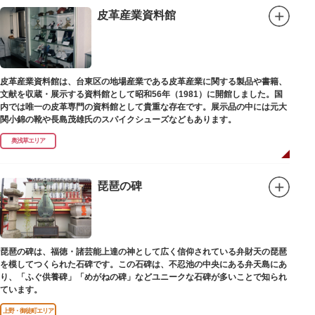
皮革産業資料館
皮革産業資料館は、台東区の地場産業である皮革産業に関する製品や書籍、
文献を収蔵・展示する資料館として昭和56年（1981）に開館しました。国
内では唯一の皮革専門の資料館として貴重な存在です。展示品の中には元大
関小錦の靴や長島茂雄氏のスパイクシューズなどもあります。
奥浅草エリア
琵琶の碑
琵琶の碑は、福徳・諸芸能上達の神として広く信仰されている弁財天の琵琶
を模してつくられた石碑です。この石碑は、不忍池の中央にある弁天島にあ
り、「ふぐ供養碑」「めがねの碑」などユニークな石碑が多いことで知られ
ています。
上野・御徒町エリア