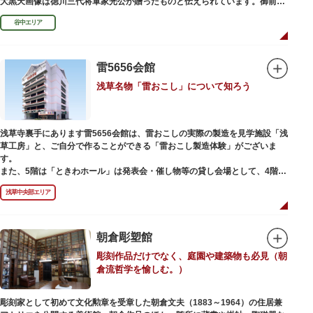
大黒天画像は徳川三代将軍家光公が贈ったものと伝えられています。御前立
の大黒天木像は台東区文化財に指定されています。
谷中エリア
雷5656会館
浅草名物「雷おこし」について知ろう
浅草寺裏手にあります雷5656会館は、雷おこしの実際の製造を見学施設「浅
草工房」と、ご自分で作ることができる「雷おこし製造体験」がございま
す。
また、5階は「ときわホール」は発表会・催し物等の貸し会場として、4階は
打合せなどでご利用いただける「貸しスペース」がございます。
浅草中央部エリア
朝倉彫塑館
彫刻作品だけでなく、庭園や建築物も必見（朝
倉流哲学を愉しむ。）
彫刻家として初めて文化勲章を受章した朝倉文夫（1883～1964）の住居兼