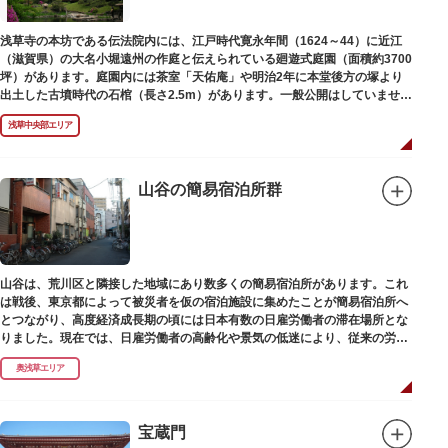
浅草寺の本坊である伝法院内には、江戸時代寛永年間（1624～44）に近江
（滋賀県）の大名小堀遠州の作庭と伝えられている廻遊式庭園（面積約3700
坪）があります。庭園内には茶室「天佑庵」や明治2年に本堂後方の塚より
出土した古墳時代の石棺（長さ2.5m）があります。一般公開はしていません
が、不定期で特別公開されることがあります。
浅草中央部エリア
山谷の簡易宿泊所群
山谷は、荒川区と隣接した地域にあり数多くの簡易宿泊所があります。これ
は戦後、東京都によって被災者を仮の宿泊施設に集めたことが簡易宿泊所へ
とつながり、高度経済成長期の頃には日本有数の日雇労働者の滞在場所とな
りました。現在では、日雇労働者の高齢化や景気の低迷により、従来の労働
者に代わって、外国人の利用が増えています。
奥浅草エリア
宝蔵門