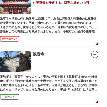
仁王尊像を安置する、堅牢な構えの山門
浅草寺本堂前に佇む朱塗りの2階建て門。左右に阿形像と吽形像の仁王尊像
が安置されています。門裏に掛けられている重さ約500kgの大わらじは、仁
王さまの力を表し魔除けとして伝わるもの。台東区の友好都市のひとつ、山
形県村山市の有志により奉納されました。また、小船町の大提灯や重厚感あ
ふれる吊灯篭も存在感を放ち、参拝客を迎えてくれます。
浅草中央部エリア
宝蔵門は、平安時代、武蔵守に任命された平公雅（たいらのきみまさ）によ
り、祈願成就の御礼として942年に建立されました。数度の火災を経て、現
在の門は1964年にホテルニューオオタニ創始者・大谷米太郎の寄進により本
観音寺
瓦葺きで再建された（2007年チタン瓦に葺き替え）楼門です。上層部には仏
教の経典である『元版⼀切経（げんばんいっさいきょう）』や寺宝が収蔵さ
れています。
築地塀は、観音寺（かんのんじ）境内の南面を画する延長37.6ｍのいわゆる
練り塀で江戸時代に築造された土塀です。土と瓦を交互に積み重ねて作った
土塀に屋根瓦をふいた珍しいものです。人通りが絶えると、まるで江戸時代
にタイムスリップしたような気分になります。平成4年（1992）に「台東区
まちかど賞」を受賞しました。
谷中エリア