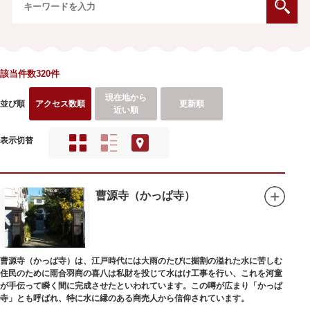
該当件数320件
現在地から
並び順
アクセス数順
更新順
近い順
表示切替
曹源寺（かっぱ寺）
曹源寺（かっぱ寺）は、江戸時代には大雨のたびに掘割の溢れた水に苦しむ
住民のために雨合羽商の喜八は私財を投じて水はけ工事を行い、これを河童
が手伝って瞬く間に完成させたといわれています。この噂が広まり「かっぱ
寺」とも呼ばれ、特に水に縁のある商売人から信仰されています。