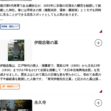
徳川第5代将軍である綱吉公が、1693年に京都の石清水八幡宮を勧請して創
建した神社。春には早咲きの桜（種類未詳、通称：藏前桜）とミモザを同時
に見ることができる花見スポットとしても人気があります。
江戸時代には勧進大相撲の開催地としても知られ、3大強豪力士の谷風、小
浅草橋・蔵前エリア
野川、雷電などの名力士による幾多の名勝負が繰り広げられ大いに賑わいを
見せました。また、御神輿は昭和の名工・志布景彩（しふけいさい）による
もので、その華麗さから御神輿として初めて意匠登録されています。
伊能忠敬の墓
創建当初の社号は「石清水八幡宮」でしたが、1951年に「藏前神社」へと改
称しました。江戸城鬼門除の守護神ならびに徳川将軍家祈願所の一社として
尊崇され、社地は200石の朱印地を賜り、江戸を代表する名社のひとつに数
えられています。赤穂義士討ち入りの成功祈願や、落語の演目にある「元
犬」ゆかりの神社としても知られるパワースポットです。
伊能忠敬は、江戸時代の商人・測量家で、寛政12年（1800）から文化13年
（1816）までの17年をかけて全国を測量して「大日本沿海輿地全図」を完
成させました。歴史上はじめて国土の正確な姿を明らかにし、初めて金星の
子午線経過を観測した人物です。「東河伊能先生之墓」と記された墓は源空
寺（げんくうじ）にあります。
上野・御徒町エリア
永久寺