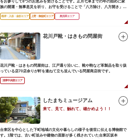
をお参りして8つのお恵みを受けることです。正月七草までの年の始めに家
族の開運・無事息災を祈り、お守を受けることで「八方除け、八方開き」に
も通じます。
根岸・入谷・金杉エリア
上野・御徒町エリア
奥浅草エリア
花川戸靴・はきもの問屋街
花川戸靴・はきもの問屋街は、江戸通り沿いに、靴や鞄など革製品を取り扱
っている店70店余りが軒を連ねて立ち並んでいる問屋商店街です。
浅草中央部エリア
したまちミュージアム
来て、見て、触れて、確かめよう！！
台東区を中心とした下町地域の文化や暮らしの様子を後世に伝える博物館で
す。1階では、古い町並みや建物の面影が多く残されていた台東区坂本