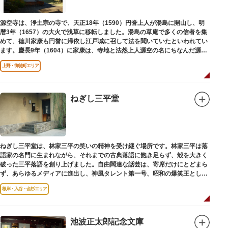
源空寺は、浄土宗の寺で、天正18年（1590）円誉上人が湯島に開山し、明
暦3年（1657）の大火で浅草に移転しました。湯島の草庵で多くの信者を集
めて、徳川家康も円誉に帰依し江戸城に召して法を聞いていたといわれてい
ます。慶長9年（1604）に家康は、寺地と法然上人源空の名にちなんだ源空
寺の号を円誉に与えました。
上野・御徒町エリア
ねぎし三平堂
ねぎし三平堂は、林家三平の笑いの精神を受け継ぐ場所です。林家三平は落
語家の名門に生まれながら、それまでの古典落語に飽き足らず、殻を大きく
破った三平落語を創り上げました。自由闊達な話芸は、寄席だけにとどまら
ず、あらゆるメディアに進出し、神風タレント第一号、昭和の爆笑王とし
て、いつまでも日本人の心に残っています。
根岸・入谷・金杉エリア
池波正太郎記念文庫