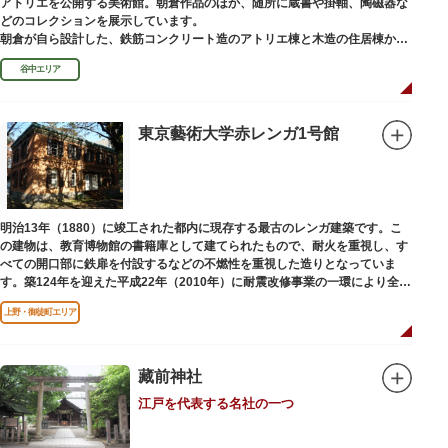
アトリエを公開する美術館。朝倉作品のほか、随所に蔵書や掛軸、陶磁器な
どのコレクションを展示しています。
朝倉が自ら設計した、鉄筋コンクリート造のアトリエ棟と木造の住居棟から
なる建物は、異なる素材が違和感なく調和しています。広く門戸を開放し弟
谷中エリア
子を育成した「朝倉彫塑塾」の教育の場としても使われました。巨石と樹木
が濃密な空間を作り出す「五典の池」を中心とした中庭、日本における屋上
緑化の先駆けともいえる屋上庭園など、朝倉独自の美学や哲学、教育論も、
この建物に色濃く反映されています。
東京藝術大学赤レンガ1号館
彫刻作品や芸術品を鑑賞する美術館という側面だけでなく、庭園や建築の価
値も感じられる施設です。朝倉の芸術思想の特質である自然観を表す庭園
は、その芸術上・観賞上の価値が評価され、敷地全体が「旧朝倉文夫氏庭
園」として国の名勝に指定されています。
明治13年（1880）に竣工された都内に現存する最古のレンガ建築です。こ
の建物は、教育博物館の書籍庫として建てられたもので、耐火を重視し、す
べての開口部に鉄扉を付設するなどの不燃性を重視した造りとなっていま
す。築124年を迎えた平成22年（2010年）に耐震改修事業の一環により全面
改修が施されました。
上野・御徒町エリア
藏前神社
江戸を代表する名社の一つ