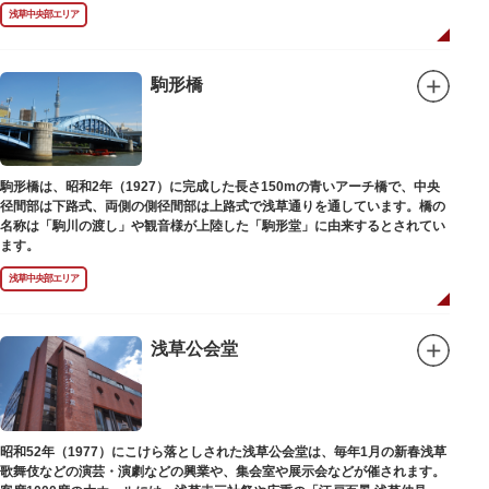
浅草中央部エリア
駒形橋
駒形橋は、昭和2年（1927）に完成した長さ150mの青いアーチ橋で、中央
径間部は下路式、両側の側径間部は上路式で浅草通りを通しています。橋の
名称は「駒川の渡し」や観音様が上陸した「駒形堂」に由来するとされてい
ます。
浅草中央部エリア
浅草公会堂
昭和52年（1977）にこけら落としされた浅草公会堂は、毎年1月の新春浅草
歌舞伎などの演芸・演劇などの興業や、集会室や展示会などが催されます。