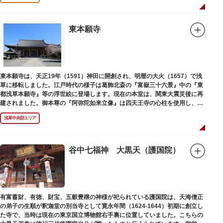
東本願寺
東本願寺は、天正19年（1591）神田に開創され、明暦の大火（1657）で浅
草に移転しました。江戸時代の様子は葛飾北斎の『富嶽三十六景』中の『東
都浅草本願寺』等の浮世絵に登場します。現在の本堂は、関東大震災後に再
建されました。御本尊の『阿弥陀如来立像』は四天王寺の心柱を使用し、嘉
禄2年（1226）頃の作と伝わっています。また、梵鐘は寛永7年（1630）以
浅草中央部エリア
後のものと推定され、都内に現存する梵鐘の中では有数の風格を誇り、毎年
大晦日に除夜の鐘で一般開放します。（要予約）
谷中七福神 大黒天（護国院）
有富蓄財、有徳、財宝、五穀豊穣の神様が祀られている護国院は、天海僧正
の弟子の生順が釈迦堂の別当寺として寛永年間（1624-1644）初期に創立し
た寺で、当時は現在の東京国立博物館右手裏に位置していました。こちらの