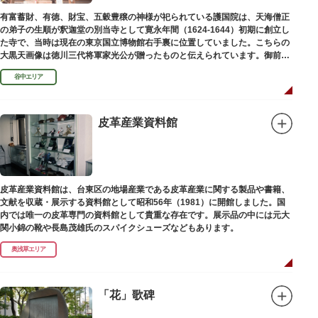
有富蓄財、有徳、財宝、五穀豊穣の神様が祀られている護国院は、天海僧正
の弟子の生順が釈迦堂の別当寺として寛永年間（1624-1644）初期に創立し
た寺で、当時は現在の東京国立博物館右手裏に位置していました。こちらの
大黒天画像は徳川三代将軍家光公が贈ったものと伝えられています。御前立
の大黒天木像は台東区文化財に指定されています。
谷中エリア
皮革産業資料館
皮革産業資料館は、台東区の地場産業である皮革産業に関する製品や書籍、
文献を収蔵・展示する資料館として昭和56年（1981）に開館しました。国
内では唯一の皮革専門の資料館として貴重な存在です。展示品の中には元大
関小錦の靴や長島茂雄氏のスパイクシューズなどもあります。
奥浅草エリア
「花」歌碑