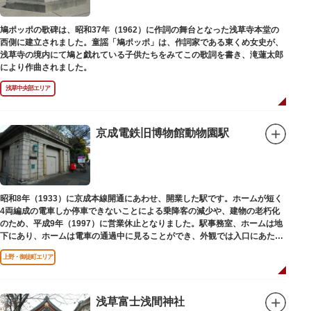
鳩ポッポの歌碑は、昭和37年（1962）に作詞の舞台となった浅草寺本堂の
西側に建立されました。童謡「鳩ポッポ」は、作詞家である東くめ女史が、
浅草寺の境内にて鳩と戯れている子供たちをみてこの歌詞を書き、滝蓮太郎
により作曲されました。
浅草中央部エリア
京成電鉄旧博物館動物園駅
昭和8年（1933）に京成本線開通にあわせ、開業した駅です。ホームが短く
4両編成の電車しか停車できないことによる乗降客の減少や、建物の老朽化
のため、平成9年（1997）に営業休止となりました。駅事務室、ホームは地
下にあり、ホームは電車の通過中に見ることができ、外観では入口にあたる
建物を見ることができます。
上野・御徒町エリア
浅草富士浅間神社