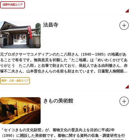
浅草中央部エリア
法昌寺
元プロボクサーでコメディアンのたこ八郎さん（1940～1985）の地蔵があ
ることで有名です。無病息災を祈願した「たこ地蔵」は「めいわくかけてあ
りがとう たこ八郎」と自筆で刻まれており、発起人である由利徹さん、赤
塚不二夫さん、山本晋也さんらの名前も刻まれています。日蓮聖人御開眼の
毘沙門天を奉安しています。
根岸・入谷・金杉エリア
きもの美術館
「セイコきもの文化財団」が、着物文化の普及向上を目的に平成2年
（1990）に開設した美術館です。着物に関する資料の収集・調査研究を行