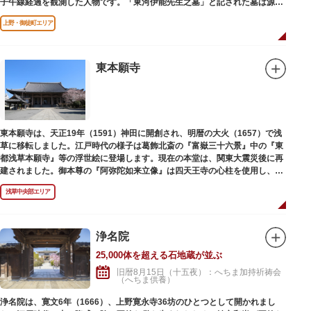
子午線経過を観測した人物です。「東河伊能先生之墓」と記された墓は源空
寺（げんくうじ）にあります。
上野・御徒町エリア
東本願寺
東本願寺は、天正19年（1591）神田に開創され、明暦の大火（1657）で浅
草に移転しました。江戸時代の様子は葛飾北斎の『富嶽三十六景』中の『東
都浅草本願寺』等の浮世絵に登場します。現在の本堂は、関東大震災後に再
建されました。御本尊の『阿弥陀如来立像』は四天王寺の心柱を使用し、嘉
禄2年（1226）頃の作と伝わっています。また、梵鐘は寛永7年（1630）以
浅草中央部エリア
後のものと推定され、都内に現存する梵鐘の中では有数の風格を誇り、毎年
大晦日に除夜の鐘で一般開放します。（要予約）
浄名院
25,000体を超える石地蔵が並ぶ
旧暦8月15日（十五夜）：へちま加持祈祷会
（へちま供養）
浄名院は、寛文6年（1666）、上野寛永寺36坊のひとつとして開かれまし