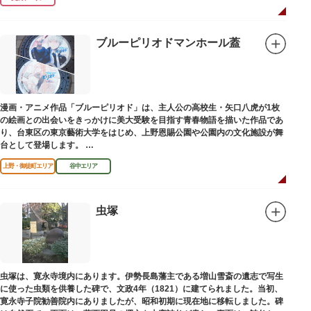
さらさらになれることまちがいなしです。お風呂の種類も多く、高濃度浸透
炭酸泉、シルキーバス、ジェットバス、サウナなど気分によって様々なお風
呂を楽しめます。
そしてお風呂上がりには、キンキンに冷えた生ビールやレモンサワーで乾杯
ブルーピリオドマンホール蓋
するもよし、改栄湯名物こだわりの生乳ソフトクリームを食べるのもよし、
どの年代の方々も、身も心も温まる幸せな空間となっています。オリジナル
グッズの販売もありますのでお立ち寄りの際にはぜひ覗いてみてください
ね。
漫画・アニメ作品「ブルーピリオド」は、主人公の高校生・矢口八虎が1枚
の絵画との出会いをきっかけに美大受験を目指す青春物語を描いた作品であ
り、台東区の東京藝術大学をはじめ、上野恩賜公園や公園内の文化施設が舞
台として登場します。
区にゆかりのある本作品を通して、新たな観光スポット創出による誘客促進
上野・御徒町エリア
谷中エリア
と区内観光客の回遊性向上を図るため、こちらのマンホール蓋を設置しまし
た。
設置年月日：令和4年3月1日
虫塚
虫塚は、寛永寺境内にあります。伊勢長島藩主である増山雪斎の遺志で写生
に使った虫類を供養した碑で、文政4年（1821）に建てられました。当初、
寛永寺子院勧善院内にありましたが、昭和初期に現在地に移転しました。碑