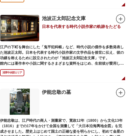
池波正太郎記念文庫
日本を代表する時代小説作家の軌跡をたどる
江戸の下町を舞台にした「鬼平犯科帳」など、時代小説の傑作を多数発表し
た池波正太郎。日本を代表する時代小説作家の文学作品を後世に伝え、彼の
功績を称えるために設立されたのが「池波正太郎記念文庫」です。
館内には著作本や小説に関するさまざまな資料をはじめ、生前彼が愛用して
いた万年筆やパイプ、帽子などが展示されています。書斎も復元されてお
浅草中央部エリア
り、池波正太郎をより身近に感じられるスポットです。また「池波グッズ」
とよばれる、作品の舞台を紹介した古地図やポストカード、扇子など様々な
グッズも必見。池波ファンにはたまらない空間となっています。
伊能忠敬の墓
伊能忠敬は、江戸時代の商人・測量家で、寛政12年（1800）から文化13年
（1816）までの17年をかけて全国を測量して「大日本沿海輿地全図」を完
成させました。歴史上はじめて国土の正確な姿を明らかにし、初めて金星の