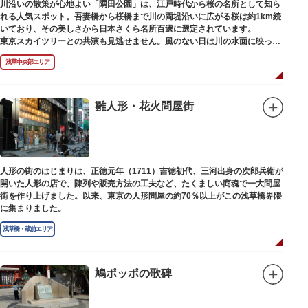
川沿いの散策が心地よい「隅田公園」は、江戸時代から桜の名所として知ら
れる人気スポット。吾妻橋から桜橋まで川の両堤沿いに広がる桜は約1km続
いており、その美しさから日本さくら名所百選に選定されています。
東京スカイツリーとの共演も見逃せません。風のない日は川の水面に映った
「逆さスカイツリー」と桜のコラボレーションも楽しめます。シーズン中は
浅草中央部エリア
夜桜がライトアップされ、日中とは異なる幻想的な雰囲気に包まれるのも魅
力のひとつ。屋形船や水上バスも運航しているので、いつもと違った目線の
お花見もおすすめです。
雛人形・花火問屋街
人形の街のはじまりは、正徳元年（1711）吉徳初代、三河出身の次郎兵衛が
開いた人形の店で、陳列や販売方法の工夫など、たくましい商魂で一大問屋
街を作り上げました。以来、東京の人形問屋の約70％以上がこの浅草橋界隈
に集まりました。
浅草橋・蔵前エリア
鳩ポッポの歌碑