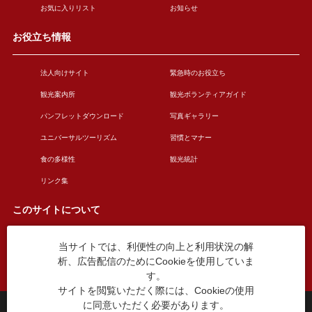
お気に入りリスト
お知らせ
お役立ち情報
法人向けサイト
緊急時のお役立ち
観光案内所
観光ボランティアガイド
パンフレットダウンロード
写真ギャラリー
ユニバーサルツーリズム
習慣とマナー
食の多様性
観光統計
リンク集
このサイトについて
当サイトでは、利便性の向上と利用状況の解
このサイトについて
広告掲載について
析、広告配信のためにCookieを使用していま
お問い合わせ
す。
サイトを閲覧いただく際には、Cookieの使用
に同意いただく必要があります。
台東区役所観光課