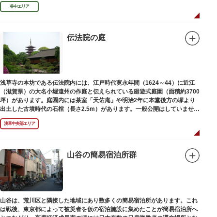
遊亭円朝無舌居士」とあります。
谷中エリア
伝法院の庭
浅草寺の本坊である伝法院内には、江戸時代寛永年間（1624～44）に近江
（滋賀県）の大名小堀遠州の作庭と伝えられている廻遊式庭園（面積約3700
坪）があります。庭園内には茶室「天佑庵」や明治2年に本堂後方の塚より
出土した古墳時代の石棺（長さ2.5m）があります。一般公開はしていません
が、不定期で特別公開されることがあります。
浅草中央部エリア
山谷の簡易宿泊所群
山谷は、荒川区と隣接した地域にあり数多くの簡易宿泊所があります。これ
は戦後、東京都によって被災者を仮の宿泊施設に集めたことが簡易宿泊所へ