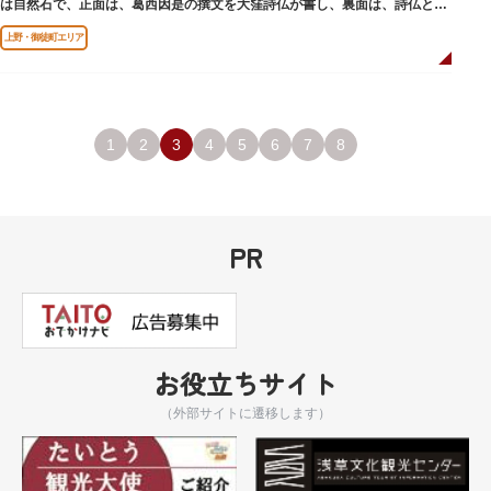
は自然石で、正面は、葛西因是の撰文を大窪詩仏が書し、裏面は、詩仏と菊
池五山の自筆の詩が刻まれています。
上野・御徒町エリア
1
2
3
4
5
6
7
8
PR
お役立ちサイト
（外部サイトに遷移します）