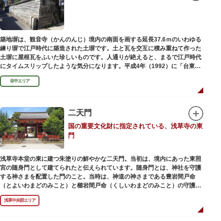
築地塀は、観音寺（かんのんじ）境内の南面を画する延長37.6ｍのいわゆる
練り塀で江戸時代に築造された土塀です。土と瓦を交互に積み重ねて作った
土塀に屋根瓦をふいた珍しいものです。人通りが絶えると、まるで江戸時代
にタイムスリップしたような気分になります。平成4年（1992）に「台東区
まちかど賞」を受賞しました。
谷中エリア
二天門
国の重要文化財に指定されている、浅草寺の東
門
浅草寺本堂の東に建つ朱塗りの鮮やかな二天門。当初は、境内にあった東照
宮の随身門として建てられたと伝えられています。随身門とは、神社を守護
する神さまを配置した門のこと。当時は、神道の神さまである豊岩間戸命
（とよいわまどのみこと）と櫛岩間戸命（くしいわまどのみこと）の守護神
像が左右に祀られていました。
浅草中央部エリア
しかし、1868年（明治元年）に明治政府が発令した神仏分離令により、仏教
寺院である浅草寺には、この2柱の神さまの像を祀ることができなくなりま