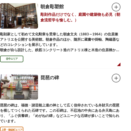
した。そこで、浅草寺はこの2柱の像を浅草神社に遷座し、代わりに鎌倉の
鶴岡八幡宮にあった仏教の守護神である広目天（こうもくてん）と持国天
朝倉彫塑館
（じこくてん）の像を二天門に安置。これに伴い、正式名称が随身門から二
彫刻作品だけでなく、庭園や建築物も必見（朝
天門に変更されました。
倉流哲学を愉しむ。）
その後、第二次世界大戦により2柱の像は焼失。現在は、上野の寛永寺（か
んえいじ）の四代将軍徳川家綱霊廟にあった持国天と増長天（ぞうちょうて
ん）の像が祀られています。持国天と増長天は、四天王と呼ばれる仏さまと
彫刻家として初めて文化勲章を受章した朝倉文夫（1883～1964）の住居兼
して知られていますが、四天王は仏教の守護神であることから武装した姿。
アトリエを公開する美術館。朝倉作品のほか、随所に蔵書や掛軸、陶磁器な
どちらも、鎌倉時代以降に流行した複数の木材を組み合わせる技法「寄木
どのコレクションを展示しています。
造」により造られています。
朝倉が自ら設計した、鉄筋コンクリート造のアトリエ棟と木造の住居棟から
なる建物は、異なる素材が違和感なく調和しています。広く門戸を開放し弟
谷中エリア
子を育成した「朝倉彫塑塾」の教育の場としても使われました。巨石と樹木
が濃密な空間を作り出す「五典の池」を中心とした中庭、日本における屋上
緑化の先駆けともいえる屋上庭園など、朝倉独自の美学や哲学、教育論も、
この建物に色濃く反映されています。
琵琶の碑
彫刻作品や芸術品を鑑賞する美術館という側面だけでなく、庭園や建築の価
値も感じられる施設です。朝倉の芸術思想の特質である自然観を表す庭園
は、その芸術上・観賞上の価値が評価され、敷地全体が「旧朝倉文夫氏庭
園」として国の名勝に指定されています。
琵琶の碑は、福徳・諸芸能上達の神として広く信仰されている弁財天の琵琶
を模してつくられた石碑です。この石碑は、不忍池の中央にある弁天島にあ
り、「ふぐ供養碑」「めがねの碑」などユニークな石碑が多いことで知られ
ています。
上野・御徒町エリア