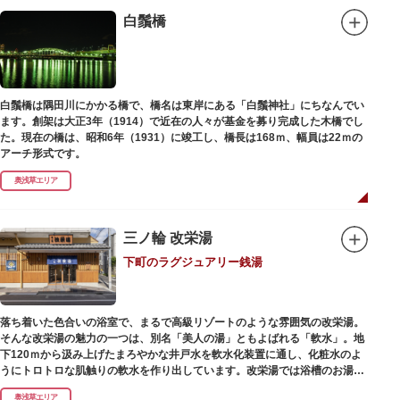
白鬚橋
白鬚橋は隅田川にかかる橋で、橋名は東岸にある「白鬚神社」にちなんでい
ます。創架は大正3年（1914）で近在の人々が基金を募り完成した木橋でし
た。現在の橋は、昭和6年（1931）に竣工し、橋長は168ｍ、幅員は22ｍの
アーチ形式です。
奥浅草エリア
三ノ輪 改栄湯
下町のラグジュアリー銭湯
落ち着いた色合いの浴室で、まるで高級リゾートのような雰囲気の改栄湯。
そんな改栄湯の魅力の一つは、別名「美人の湯」ともよばれる「軟水」。地
下120ｍから汲み上げたまろやかな井戸水を軟水化装置に通し、化粧水のよ
うにトロトロな肌触りの軟水を作り出しています。改栄湯では浴槽のお湯か
らカランのお湯まですべてが軟水。お風呂上がりにはお肌しっとり、髪の毛
奥浅草エリア