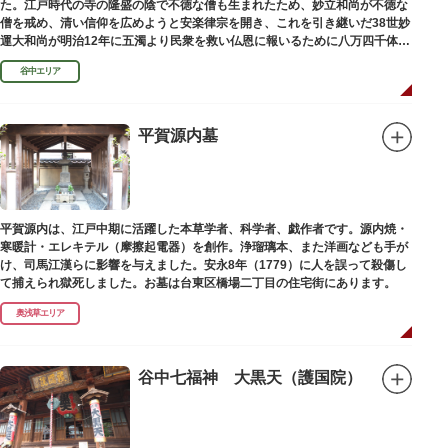
た。江戸時代の寺の隆盛の陰で不徳な僧も生まれたため、妙立和尚が不徳な
僧を戒め、清い信仰を広めようと安楽律宗を開き、これを引き継いだ38世妙
運大和尚が明治12年に五濁より民衆を救い仏恩に報いるために八万四千体の
石地蔵建立を発願しました。現在では2万５千体を超える像が造立されてい
谷中エリア
ます。
平賀源内墓
平賀源内は、江戸中期に活躍した本草学者、科学者、戯作者です。源内焼・
寒暖計・エレキテル（摩擦起電器）を創作。浄瑠璃本、また洋画なども手が
け、司馬江漢らに影響を与えました。安永8年（1779）に人を誤って殺傷し
て捕えられ獄死しました。お墓は台東区橋場二丁目の住宅街にあります。
奥浅草エリア
谷中七福神 大黒天（護国院）