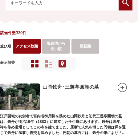
該当件数320件
現在地から
並び順
アクセス数順
更新順
近い順
表示切替
山岡鉄舟･三遊亭圓朝の墓
江戸開城の功労者で宮内省御用掛を務めた山岡鉄舟と初代三遊亭圓朝の墓
は、鉄舟が明治16年（1883）に建立した全生庵にあります。鉄舟は晩年、
禅を修め道場としてこの寺を建てました。居噺で人気を博した円朝は禅を通
じて鉄舟に師事し親交を深めました。円朝の墓石には、鉄舟の筆により「三