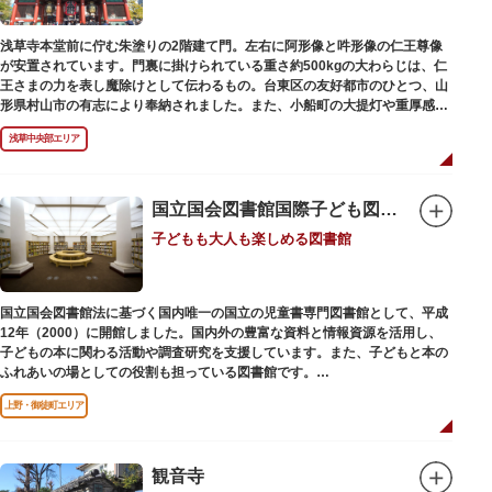
浅草寺本堂前に佇む朱塗りの2階建て門。左右に阿形像と吽形像の仁王尊像
が安置されています。門裏に掛けられている重さ約500kgの大わらじは、仁
王さまの力を表し魔除けとして伝わるもの。台東区の友好都市のひとつ、山
形県村山市の有志により奉納されました。また、小船町の大提灯や重厚感あ
ふれる吊灯篭も存在感を放ち、参拝客を迎えてくれます。
浅草中央部エリア
宝蔵門は、平安時代、武蔵守に任命された平公雅（たいらのきみまさ）によ
り、祈願成就の御礼として942年に建立されました。数度の火災を経て、現
在の門は1964年にホテルニューオオタニ創始者・大谷米太郎の寄進により本
国立国会図書館国際子ども図書館
瓦葺きで再建された（2007年チタン瓦に葺き替え）楼門です。上層部には仏
子どもも大人も楽しめる図書館
教の経典である『元版⼀切経（げんばんいっさいきょう）』や寺宝が収蔵さ
れています。
国立国会図書館法に基づく国内唯一の国立の児童書専門図書館として、平成
12年（2000）に開館しました。国内外の豊富な資料と情報資源を活用し、
子どもの本に関わる活動や調査研究を支援しています。また、子どもと本の
ふれあいの場としての役割も担っている図書館です。
レンガ棟は、明治39年（1906）に建てられた帝国図書館の建物を保存・再
上野・御徒町エリア
利用しています。
観音寺