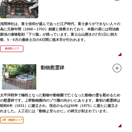
浅間神社は、富士信仰が盛んであった江戸時代、富士参りができない人々の
為に元禄年間（1688～1703）創建と推察されており、本殿の扉には明治維
新頃の漆喰彫刻「下り龍」が残っています。富士山山開きの7月1日に例大
祭、5・6月の最終土日の4日間に植木市が行われます。
奥浅草エリア
動物慰霊碑
太平洋戦争で犠牲となった動物や動物園で亡くなった動物の霊を慰めるため
の慰霊碑です。上野動物園内のゾウ園の向かいにあります。最初の慰霊碑は
昭和6年（1931）に建立され、現在のものは50年（1975）に新たに建立さ
れました。人工石には「動物よ安らかに」の碑文が刻まれています。
上野・御徒町エリア