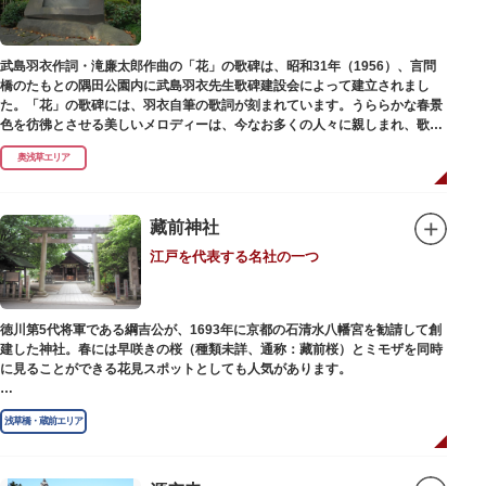
武島羽衣作詞・滝廉太郎作曲の「花」の歌碑は、昭和31年（1956）、言問
橋のたもとの隅田公園内に武島羽衣先生歌碑建設会によって建立されまし
た。「花」の歌碑には、羽衣自筆の歌詞が刻まれています。うららかな春景
色を彷彿とさせる美しいメロディーは、今なお多くの人々に親しまれ、歌い
つがれています。
奥浅草エリア
藏前神社
江戸を代表する名社の一つ
徳川第5代将軍である綱吉公が、1693年に京都の石清水八幡宮を勧請して創
建した神社。春には早咲きの桜（種類未詳、通称：藏前桜）とミモザを同時
に見ることができる花見スポットとしても人気があります。
江戸時代には勧進大相撲の開催地としても知られ、3大強豪力士の谷風、小
浅草橋・蔵前エリア
野川、雷電などの名力士による幾多の名勝負が繰り広げられ大いに賑わいを
見せました。また、御神輿は昭和の名工・志布景彩（しふけいさい）による
もので、その華麗さから御神輿として初めて意匠登録されています。