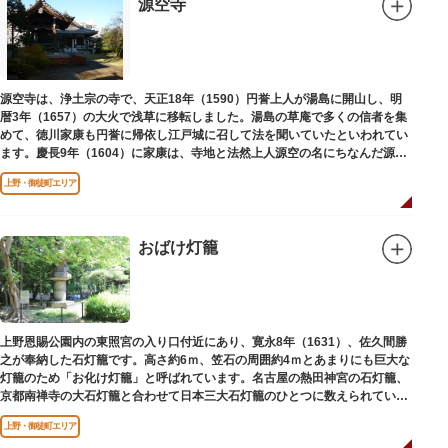
源空寺
創建当初の社号は「石清水八幡宮」でしたが、1951年に「藏前神社」へと改
称しました。江戸城鬼門除の守護神ならびに徳川将軍家祈願所の一社として
尊崇され、社地は200石の朱印地を賜り、江戸を代表する名社のひとつに数
えられています。赤穂義士討ち入りの成功祈願や、落語の演目にある「元
犬」ゆかりの神社としても知られるパワースポットです。
源空寺は、浄土宗の寺で、天正18年（1590）円誉上人が湯島に開山し、明
暦3年（1657）の大火で浅草に移転しました。湯島の草庵で多くの信者を集
めて、徳川家康も円誉に帰依し江戸城に召して法を聞いていたといわれてい
ます。慶長9年（1604）に家康は、寺地と法然上人源空の名にちなんだ源空
寺の号を円誉に与えました。
上野・御徒町エリア
おばけ灯籠
上野恩賜公園内の東照宮の入り口付近にあり、寛永8年（1631）、佐久間勝
之が奉納した石灯籠です。高さ約6ｍ、笠石の周囲約4ｍとあまりにも巨大な
灯籠のため「お化け灯籠」と呼ばれています。名古屋の熱田神宮の石灯籠、
京都南禅寺の大石灯籠と合わせて日本三大石灯籠のひとつに数えられていま
す。
上野・御徒町エリア