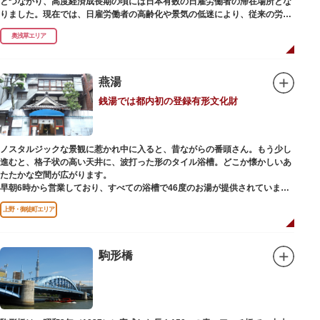
とつながり、高度経済成長期の頃には日本有数の日雇労働者の滞在場所とな
りました。現在では、日雇労働者の高齢化や景気の低迷により、従来の労働
者に代わって、外国人の利用が増えています。
奥浅草エリア
燕湯
銭湯では都内初の登録有形文化財
ノスタルジックな景観に惹かれ中に入ると、昔ながらの番頭さん。もう少し
進むと、格子状の高い天井に、波打った形のタイル浴槽。どこか懐かしいあ
たたかな空間が広がります。
早朝6時から営業しており、すべての浴槽で46度のお湯が提供されていま
す。常連の方々を魅了するのは早朝のこの少し熱めの温度のお湯と昔ながら
上野・御徒町エリア
の懐かしさでしょうか。
店頭の屋根瓦や格子型天井等も昭和から引き継がれてきている歴史あるもの
です。お立ち寄りの際は、有形文化財に指定されたその景観も、ぜひゆった
りとご覧ください。
駒形橋