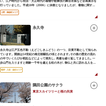
い、江戸時代から明治・大正時代の着物や歌舞伎の舞台衣装など企画展示を
行っていました。平成18年（2006）に休館となりましたが、着物に関する
調査研究等は引き続き本財団で行っています。
上野・御徒町エリア
平成18年（2006）に休館
永久寺
永久寺は江戸五色不動（えどごしきふどう）の一つ、目黄不動として知られ
ています。開創は14世紀の南北朝騒乱の頃とされます｡その後の歴史の流れ
の中でいくたびか戦乱などによって焼失し､ 再建を繰り返してきました｡ 一
歩山門を入りますと樹齢一千年を越える松の木が､ 御仏と共に訪れる人を静
かに迎えています｡
根岸・入谷・金杉エリア
隅田公園のサクラ
東京スカイツリーと桜の共演