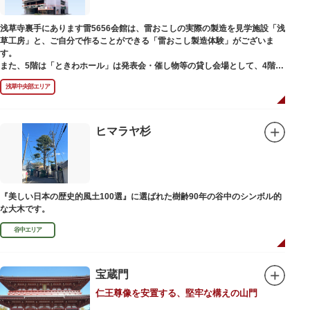
浅草寺裏手にあります雷5656会館は、雷おこしの実際の製造を見学施設「浅
草工房」と、ご自分で作ることができる「雷おこし製造体験」がございま
す。
また、5階は「ときわホール」は発表会・催し物等の貸し会場として、4階は
打合せなどでご利用いただける「貸しスペース」がございます。
浅草中央部エリア
ヒマラヤ杉
『美しい日本の歴史的風土100選』に選ばれた樹齢90年の谷中のシンボル的
な大木です。
谷中エリア
宝蔵門
仁王尊像を安置する、堅牢な構えの山門