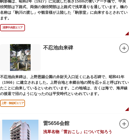
駒形橋は、昭和2年（1927）に完成した長さ150mの青いアーチ橋で、中央
径間部は下路式、両側の側径間部は上路式で浅草通りを通しています。橋の
名称は「駒川の渡し」や観音様が上陸した「駒形堂」に由来するとされてい
ます。
浅草中央部エリア
不忍池由来碑
不忍池由来碑は、上野恩賜公園の弁財天入口近くにある石碑で、昭和41年
（1966）に建立されました。上野台地と本郷台地の間を忍ヶ丘と呼ばれてい
たことに由来しているといわれています。この地域は、古くは海で、海岸線
の後退で沼のようになったのは平安時代といわれています。
上野・御徒町エリア
雷5656会館
浅草名物「雷おこし」について知ろう