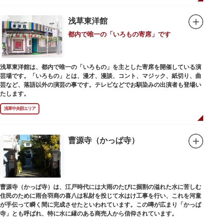
浅草東洋館
都内で唯一の「いろもの寄席」です
浅草東洋館は、都内で唯一の「いろもの」を主とした寄席を開催している演
芸場です。「いろもの」とは、漫才、漫談、コント、マジック、紙切り、曲
芸など、落語以外の演芸の事です。テレビなどでお馴染みの出演者も登場い
たします。
浅草中央部エリア
曹源寺（かっぱ寺）
曹源寺（かっぱ寺）は、江戸時代には大雨のたびに掘割の溢れた水に苦しむ
住民のために雨合羽商の喜八は私財を投じて水はけ工事を行い、これを河童
が手伝って瞬く間に完成させたといわれています。この噂が広まり「かっぱ
寺」とも呼ばれ、特に水に縁のある商売人から信仰されています。