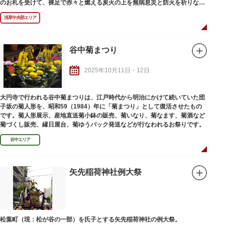
のお札を受けて、裸足で赤々と燃える炭火の上を無病息災と防火を祈りなが
ら渡ります。
浅草中央部エリア
谷中菊まつり
2025年10月11日・12日
大円寺で行われる谷中菊まつりは、江戸時代から明治にかけて続いていた団
子坂の菊人形を、昭和59（1984）年に「菊まつり」として復活させたもの
です。菊人形展示、産地直送菊小鉢の販売、菊いなり、菊なます、菊酒など
菊づくし販売、縁日屋台、菊ゆうパック発送などが行なわれるお祭りです。
谷中エリア
矢先稲荷神社例大祭
松葉町（現：松が谷の一部）を氏子とする矢先稲荷神社の例大祭。