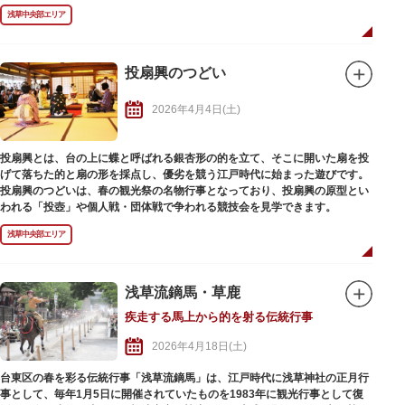
に鬼はいない」ことに由来します。
浅草中央部エリア
節分会では、本堂や本堂東側の舞台で年男たちが豆まきを行います。福豆は
授与所でも手に入りますが、年男たちが撒く福豆も大人気。手に入れよう
と、毎年多くの観光客が訪れる行事です。
投扇興のつどい
豆まきの後は、浅草寺三大寺舞のひとつ「福聚の舞（七福神の舞）」の奉演
があり、境内では浅草寺幼稚園園児や芸能人による豆まきも行われるので、
2026年4月4日(土)
ぜひ足を運んでみてはいかがでしょうか。
投扇興とは、台の上に蝶と呼ばれる銀杏形の的を立て、そこに開いた扇を投
げて落ちた的と扇の形を採点し、優劣を競う江戸時代に始まった遊びです。
投扇興のつどいは、春の観光祭の名物行事となっており、投扇興の原型とい
われる「投壺」や個人戦・団体戦で争われる競技会を見学できます。
浅草中央部エリア
浅草流鏑馬・草鹿
疾走する馬上から的を射る伝統行事
2026年4月18日(土)
台東区の春を彩る伝統行事「浅草流鏑馬」は、江戸時代に浅草神社の正月行
事として、毎年1月5日に開催されていたものを1983年に観光行事として復