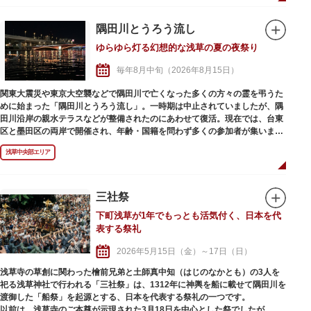
上野の夏の風物詩でもある不忍池の蓮がちょうど見頃を迎えますので、こち
らのチェックも忘れずに。蓮が開花する午前中から出掛けて、日中のイベン
トを楽しみ、夜までやっている縁日まで過ごせば1日たっぷり満喫できま
隅田川とうろう流し
す。
ゆらゆら灯る幻想的な浅草の夏の夜祭り
※各イベント内容や日程等は公式サイトでご確認の上、お出掛けください。
毎年8月中旬（2026年8月15日）
関東大震災や東京大空襲などで隅田川で亡くなった多くの方々の霊を弔うた
めに始まった「隅田川とうろう流し」。一時期は中止されていましたが、隅
田川沿岸の親水テラスなどが整備されたのにあわせて復活。現在では、台東
区と墨田区の両岸で開催され、年齢・国籍を問わず多くの参加者が集いま
す。最近は、追悼だけではなく、七夕のように願い事を書いて成就を祈ると
浅草中央部エリア
いう新たな側面も。
言問橋と吾妻橋の間の川面をゆらゆら流れ、隅田川を彩る幻想的なろうそく
の光。その風景は、日本の夏の風情そのもの。とうろうは当日購入も可能で
すが、数に限りがあり大変な混雑になりますので、事前購入がおすすめで
三社祭
す。自宅でじっくりとうろうを組み立ててから当日持参するのがスマートか
下町浅草が1年でもっとも活気付く、日本を代
もしれません。
表する祭礼
また、隅⽥川とうろう流しの開催に合わせて、屋形船やクルーズ船が運航さ
れます。隅田川に浮かぶ船の上から特設スロープを使って、とうろうを流し
2026年5月15日（金）～17日（日）
てみませんか。
浅草寺の草創に関わった檜前兄弟と土師真中知（はじのなかとも）の3人を
祀る浅草神社で行われる「三社祭」は、1312年に神輿を船に載せて隅田川を
渡御した「船祭」を起源とする、日本を代表する祭礼の一つです。
以前は、浅草寺のご本尊が示現された3月18日を中心とした祭でしたが、現