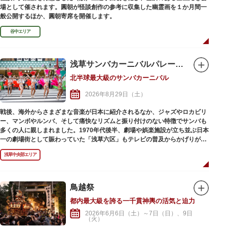
場として催されます。圓朝が怪談創作の参考に収集した幽霊画を１か月間一
般公開するほか、圓朝寄席を開催します。
谷中エリア
浅草サンバカーニバルパレードコンテスト
北半球最大級のサンバカーニバル
2026年8月29日（土）
戦後、海外からさまざまな音楽が日本に紹介されるなか、ジャズやロカビリ
ー、マンボやルンバ、そして痛快なリズムと振り付けのない特徴でサンバも
多くの人に親しまれました。1970年代後半、劇場や娯楽施設が立ち並ぶ日本
一の劇場街として賑わっていた「浅草六区」もテレビの普及からかげりが見
えはじめ、喜劇俳優の伴淳三郎氏からサンバを提案されたことが「浅草サン
浅草中央部エリア
バカーニバル」の始まりと言われています。
「常に浅草に新しい文化を」という“浅草っ子気質”から、1981年にスタート
し、開催当初は本格的なサンバチームは少なく、仮装コンテスト的様相の強
鳥越祭
いイベントでしたが、年々、楽器を揃え、衣装を工夫し「サンバ」を追求す
都内最大級を誇る一千貫神輿の活気と迫力
るチームが増え、リオデジャネイロのカーニバルをお手本とする出場チーム
の努力などもあり、非常にレベルが高い、北半球最大級のサンバカーニバル
2026年6月6日（土）～7日（日）、9日
（火）
に成長しました。