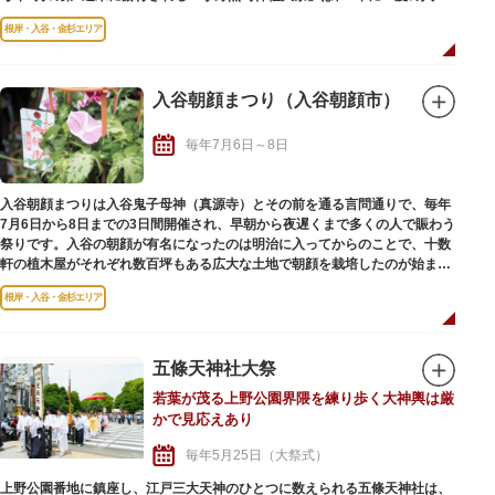
の町をあげての大きな祭り。3年に一度行われる本祭では本社神輿が渡御さ
根岸・入谷・金杉エリア
れ、間の年は「陰」と呼ばれ氏子17町会の町会神輿が神社まで連合渡御され
ます。
およそ200人の担ぎ手が神輿を囲み、前後を100人を超える列立てを組んで
盛大に執り行われる本社神輿は、迫力満点。その威勢と熱気に圧倒されるこ
入谷朝顔まつり（入谷朝顔市）
とでしょう。
また、境内には、所狭しと露店が並び、定番の屋台めしから射的などのゲー
毎年7月6日～8日
ムまで楽しめ、見物客でにぎわいを見せます。
入谷朝顔まつりは入谷鬼子母神（真源寺）とその前を通る言問通りで、毎年
7月6日から8日までの3日間開催され、早朝から夜遅くまで多くの人で賑わう
祭りです。入谷の朝顔が有名になったのは明治に入ってからのことで、十数
軒の植木屋がそれぞれ数百坪もある広大な土地で朝顔を栽培したのが始まり
です。
根岸・入谷・金杉エリア
入谷鬼子母神に隣接するさかもと朝顔広場では、「ふるさと交流物産展」が
同時開催され、自治体や下谷地区の店舗による物販を行います。
五條天神社大祭
若葉が茂る上野公園界隈を練り歩く大神輿は厳
かで見応えあり
毎年5月25日（大祭式）
上野公園番地に鎮座し、江戸三大天神のひとつに数えられる五條天神社は、