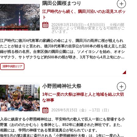
隅田公園桜まつり
江戸時代から続く、隅田川沿いのお花見スポッ
ト
2026年3月15日(日)～4月5日(日) ※桜の開
花状況によって時期が変更となる可能性がご
ざいます。
江戸時代に徳川4代将軍の家綱公の命により、隅田川の両岸に桜が植えられ
たことが始まりと言われ、徳川8代将軍の吉宗公が100本の桜を植え足した記
録が残る桜の名所。台東区側の隅田公園には、ソメイヨシノを始め、オオシ
マザクラ、サトザクラなど約500本の桜が咲き、3月下旬から4月上旬にかけ
て「隅田公園桜祭り」が開催されます。
浅草中央部エリア
夜になるとライトアップした夜桜を眺めることができるほか、隅田川の桜と
東京スカイツリーのコラボレーションが楽しめるともあって人気のお花見ス
ポット。屋形船からも風情ある花見が楽しめます。
小野照崎神社大祭
1年に一度の大祭は神様と人と地域を結ぶ大切
な神事
2026年5月15日（金）～17日（日）
入谷に鎮座する小野照崎神社は、平安時代の歌人で百人一首にも登場する小
野篁（おののたかむら）を祭神とし、852年に創建された神社です。また、
相殿には、学問の神様である菅原道真公が祀られています。
毎年5月の第3週末に斎行される「小野照崎神社大祭」は、1年に一度の入谷