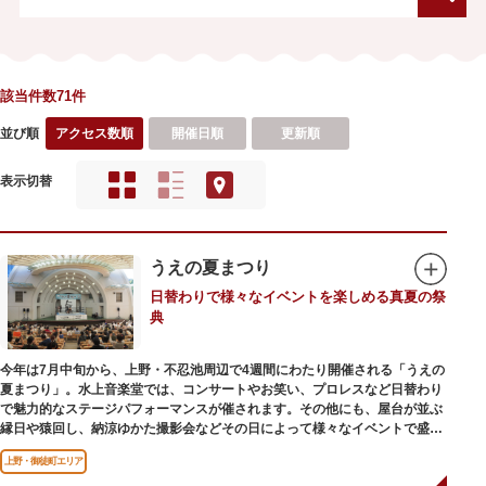
該当件数71件
並び順
アクセス数順
開催日順
更新順
表示切替
うえの夏まつり
日替わりで様々なイベントを楽しめる真夏の祭
典
今年は7月中旬から、上野・不忍池周辺で4週間にわたり開催される「うえの
夏まつり」。水上音楽堂では、コンサートやお笑い、プロレスなど日替わり
で魅力的なステージパフォーマンスが催されます。その他にも、屋台が並ぶ
縁日や猿回し、納涼ゆかた撮影会などその日によって様々なイベントで盛り
上がります。骨董市では、掘り出し物をみつけようと多くの人々でにぎわい
上野・御徒町エリア
ます。