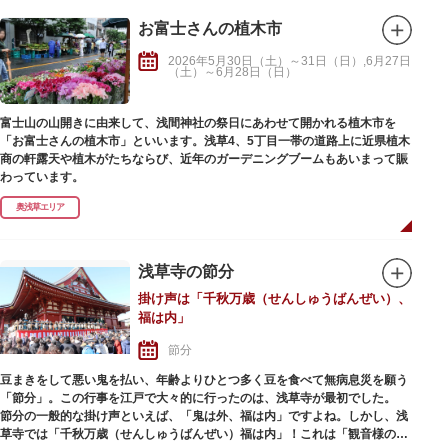
お富士さんの植木市
2026年5月30日（土）～31日（日）,6月27日
（土）～6月28日（日）
富士山の山開きに由来して、浅間神社の祭日にあわせて開かれる植木市を
「お富士さんの植木市」といいます。浅草4、5丁目一帯の道路上に近県植木
商の軒露天や植木がたちならび、近年のガーデニングブームもあいまって賑
わっています。
奥浅草エリア
浅草寺の節分
掛け声は「千秋万歳（せんしゅうばんぜい）、
福は内」
節分
豆まきをして悪い鬼を払い、年齢よりひとつ多く豆を食べて無病息災を願う
「節分」。この行事を江戸で大々的に行ったのは、浅草寺が最初でした。
節分の一般的な掛け声といえば、「鬼は外、福は内」ですよね。しかし、浅
草寺では「千秋万歳（せんしゅうばんぜい）福は内」！これは「観音様の前