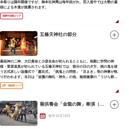
本祭りは隔年開催ですが、御本社神輿は毎年担がれ、宮入道中では大勢の鳶
頭による木遣が披露されます。
浅草中央部エリア
五條天神社の節分
薬祖神の二神、大巳貴命と少彦名命が祀られるとともに、相殿に学問の神
様・菅原道真が祀られている五條天神社では、節分の日の夕方、病の鬼を祓
う古式床しい追儺式で「蟇目式」「病鬼との問答」「豆まき」等の神事が執
り行われます。当日は「追儺の御札・神矢」の他、無病健康の「うけら餅」
や「鬼討ち豆・福杓文字」が受けられます。
上野・御徒町エリア
菊供養会「金龍の舞」奉演（秋）
毎年10月18日