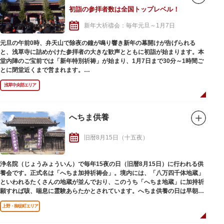
台広場（噴水広場）での桜フェスタでは、上野をはじめとして50店舗以上の
初詣の参拝者数は全国トップレベル！
物産展など、さまざまなイベントも催されます。
新年大祈禱会：毎年元旦～1月7日
元旦の午前0時、弁天山で除夜の鐘が鳴り響き新年の幕開けが告げられる
と、浅草寺に詰めかけた参拝者の大きな歓声とともに初詣が始まります。本
堂内陣のご宝前では「新年特別祈祷」が始まり、1月7日まで30分～1時間ご
とに閉堂近くまで営まれます。
華やかな正月飾りで彩られた仲見世通りも、初詣ならではの見どころのひと
浅草中央部エリア
つ。江戸時代から続くおみくじで新年の運勢を占ったり、自分や大切な人の
ために御守や開運厄除札を授与いただいたり、新たな年の幸せを祈ってお参
りをしてみてはいかがでしょうか。
へちま供養
※浅草寺の境内は24時間自由に入退門できますが、本堂やその他の建造物に
は開閉門時間があります。例年、多くの参詣者が見込まれる元旦～3日には
旧暦8月15日（十五夜）
境内の参拝順路が設けられ、入場規制が行われます。山門である雷門を入口
として仲見世通りが一方通行となり、途中の路地からの参列はできなくなり
ますのでご注意ください。加えて、周辺の道路では交通規制が実施され、車
浄名院（じょうみょういん）で毎年15夜の日（旧暦8月15日）に行われる供
両通行禁止となる区間がありますので、併せてこちらも注意が必要です。な
養会です。正式名は「へちま加持祈祷会」。境内には、「八万四千体地蔵」
お、公式サイトでは、境内のライブカメラ映像を公開しており、事前に混雑
といわれるたくさんの地蔵が並んでおり、このうち「へちま地蔵」に加持祈
状況を確認することができます。
願すれば咳、喘息に霊験あらたかとされています。へちま供養の日は早朝よ
り夕方までお札を求める全国からの参拝者で溢れ、賑わっています。
上野・御徒町エリア