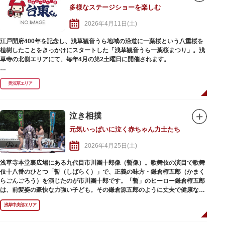
多様なステージショーを楽しむ
2026年4月11日(土)
江戸開府400年を記念し、浅草観音うら地域の沿道に一葉桜という八重桜を
植樹したことをきっかけにスタートした「浅草観音うら一葉桜まつり」。浅
草寺の北側エリアにて、毎年4月の第2土曜日に開催されます。
富士公園特設ステージにおいて、小学生や幼稚園児による演奏・ダンス、町
奥浅草エリア
会お囃子、子ども歌舞伎、津軽三味線、木遣りなどのステージショーを開催
します。また、近隣の柳通りでは、フリーマーケットや模擬店を開催し、会
場はにぎわいます。
※その年によってまつりの内容は変更になる場合があります。
泣き相撲
元気いっぱいに泣く赤ちゃん力士たち
2026年4月25日(土)
浅草寺本堂裏広場にある九代目市川團十郎像（暫像）。歌舞伎の演目で歌舞
伎十八番のひとつ「暫（しばらく）」で、正義の味方・鎌倉権五郎（かまく
らごんごろう）を演じたのが市川團十郎です。「暫」のヒーロー鎌倉権五郎
は、前髪姿の豪快な力強い子ども。その鎌倉源五郎のように丈夫で健康な子
どもに育ってもらいたいという親の願いを込めて「泣き相撲」は行われま
浅草中央部エリア
す。まわし姿の組ませ役に抱かれた赤ちゃんが、土俵の上で泣き声を競い、
先に泣いた方が勝ち。