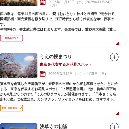
2025年11月12日（水）,2025年11月24日
（月）
酉の市は、毎年11月の酉の日に、鷲（おおとり）神社と長國寺で開かれる、
開運招福・商売繁昌を願う祭りで、江戸時代から続く代表的な年中行事で
す。
午前0時の一番太鼓と共にはじまります。長国寺では、鷲妙見大菩薩（鷲大
明神・おとりさま）を安置する厨子の扉が開かれ、住職が宝剣を振り本堂内
奥浅草エリア
を浄め、白装束の僧侶たち（祈祷師）が参詣者全員の開運招福と無病息災を
祈祷、熊手商の「イョ！お手を拝借」の音頭で、参詣者全員で開運手締め、
酉の市が始まります。
うえの桜まつり
境内は熊手、八ツ頭芋、お多福の面などの縁起物を扱う店舗や露店が立ち並
東京を代表するお花見スポット
びます。運を開いて福を呼び込む熊手御守は、「かっこめ」「はっこめ」と
よばれる神様の御分霊で、開運・商売繁昌のお守りとして主に商売をする人
2026年3月14日（土）～4月5日（日）
たちが買い求めていましたが、最近では、恋愛成就や家内安全、健康などの
願いが叶う熊手もあり、若い人たちも楽しめる市として、さらに賑わいを見
寛永寺を創建した天海僧正が、奈良県の吉野山から桜を移植させたことに始
せています。
まる、東京を代表するお花見スポット「上野恩賜公園」では、例年3月下旬
から4月上旬にかけて「うえの桜まつり」が開催されます。「日本さくら名
所100選」にも選ばれ、カンザクラ、ソメイヨシノをはじめ、コマツオト
メ、ウエノシラユキシダレなど上野恩賜公園発祥の桜も見ることができま
上野・御徒町エリア
す。
祭りの期間中には、花見スペースが設けられ、園内は花見客で賑わい、日没
後には公園内の桜並木にボンボリが点灯されるほか、不忍池の沿道の桜もラ
イトアップ。清水堂境内での舞や草花市、不忍池の畔では青空骨董市、竹の
浅草寺の初詣