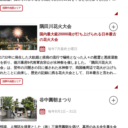
在は毎年5月中旬の金・土・日曜日に実施され、本社神輿御霊入れの儀や、
浅草中央部エリア
無形文化財「びんざさら舞」の奉納が行われます。
この祭りの中でも、最終日に行われる、勇壮且つ華やかな神輿渡御や御本社
神輿3基の「宮出し」は圧巻の迫力。東部・西部・南部方面の氏子各町へ向
隅田川花火大会
けて、御本社神輿が担ぎ出され、日没後に神社境内へ戻る「宮入り」を迎え
国内最大級20000発が打ち上げられる日本最古
て祭礼行事が終わります。観衆の熱気に浅草一帯は包まれ、三日間で延べ
の花火大会
180万もの人出で賑わいます。
江戸風情の残る下町浅草が1年でもっとも活気付くと言われ、台東区の初夏
毎年7月最終土曜日
を代表する風物詩となっています。
1732年に発生した大飢饉と疫病の流行で犠牲となった人々の慰霊と悪疫退散
を祈り、徳川幕府8代将軍吉宗公が水神祭を催しました。「隅田川花火大
会」は、翌年の川開きの日に催された水神祭で、両国橋周辺で花火が上げら
れたことに由来し、歴史の記録に残る花火大会として、日本最古と言われて
います。
浅草中央部エリア
当時は「両国の川開き」の名称で開催され、1961年を最後に、周辺の交通事
情の悪化等により中止となりました。その後、1978年に「隅田川花火大会」
と名を改め隅田川で復活し、打ち上げ場所もさらに上流へと移動して2か所
から打ち上げられるようになりました。現在では毎年100万人近くの人出が
谷中圓朝まつり
あり、令和5年（第46回）大会では過去最多103万人の観客者数を記録しま
した。
毎年8月1日～31日
毎年7月最終土曜日に、桜橋から言問橋の間に設けられた第一会場、駒形橋
から厩橋の間に設けられた第二会場で、合わせて約2万発の花火が打ち上げ
られ、第一会場では花火コンクールも開催されます。
怪談、人情話を得意とした（故）三遊亭圓朝を偲び、墓所のある全生庵を会