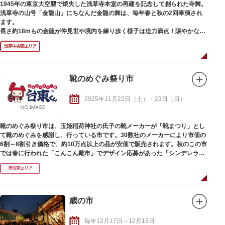
1945年の東京大空襲で焼失した浅草寺本堂の再建を記念して創られた寺舞。
浅草寺の山号「金龍山」にちなんだ金龍の舞は、毎年春と秋の2回奉演され
ます。
長さ約18mもの金龍が仲見世や境内を練り歩く様子は迫力満点！賑やかなお
囃子とともに、勇ましく、力強く、まるで生きているかのように華やかな舞
浅草中央部エリア
が繰り広げられます。行列の先頭を歩くのは、観音様を象徴する「蓮華珠
（れんげしゅ）」。蓮華珠を守護する88kgの金龍を、8人で自在に操る巧み
な技術も見どころのひとつです。
靴のめぐみ祭り市
2025年11月22日（土）・23日（日）
靴のめぐみ祭り市は、玉姫稲荷神社の氏子の靴メーカーが「靴まつり」とし
て靴のめぐみを感謝し、行っている市です。30数社のメーカーにより市価の
6割～8割引き価格で、約10万点以上の品が安価で販売されます。秋のこの市
では春に行われた「こんこん靴市」でデザイン応募があった「シンデレラの
靴御輿」が登場します。
奥浅草エリア
歳の市
毎年12月17日～12月19日