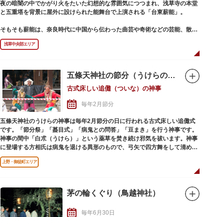
夜の暗闇の中でかがり火をたいた幻想的な雰囲気につつまれ、浅草寺の本堂
と五重塔を背景に屋外に設けられた能舞台で上演される「台東薪能」。
そもそも薪能は、奈良時代に中国から伝わった曲芸や奇術などの芸能、散楽
に由来し、そこに日本古来の神楽舞や、五穀豊穣を祈る田楽などが融合して
浅草中央部エリア
生まれたといわれています。 平安時代に入り次第に短い劇のような形の猿楽
となり、室町幕府の将軍、足利義満の保護を受けた観阿弥・世阿弥親子によ
って現在の芸術性が確立されました。江戸時代には幕府の公式の芸能となり
ましたが、明治維新以降いったん下火に。第二次世界大戦後、奈良の興福寺
五條天神社の節分（うけらの神事）
の薪御能が復興し、その後全国に広がりました。
古式床しい追儺（ついな）の神事
台東薪能では、木遣りで火が運ばれる“火入れ式”が他の薪能にはない特色で
毎年2月節分
大きな見どころです。野外の静けさ、風にそよぐ葉、薪がパチパチと燃える
音。かがり火で照らされた幽玄な雰囲気のなか演じられる薪能は、神秘的で
五條天神社のうけらの神事は毎年2月節分の日に行われる古式床しい追儺式
非日常的な世界へ見る者たちを連れて行ってくれます。
です。「節分祭」「蟇目式」「病鬼との問答」「豆まき」を行う神事です。
神事の間中「白朮（うけら）」という薬草を焚き続け邪気を祓います。神事
に登場する方相氏は病鬼を退ける異形のもので、弓矢で四方舞をして清めま
す。この日は「追儺の神札・神矢」の他、1年間を無病健康に過ごせると言
上野・御徒町エリア
われる「うけら餅」や「鬼討ち豆・追儺の絵馬」が受けられます。
茅の輪くぐり（鳥越神社）
毎年6月30日