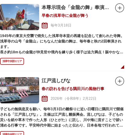
行司の「見合って、見合って」の声で、双方の組ませ役が赤ちゃんを見合わ
せ、「はっけよい、のこった」で、呼出し・組ませ役は、にらんだり、赤ち
本尊示現会「金龍の舞」奉演（春）
ゃんを高く持ち上げたり、鬼の面をつけたり、あの手この手でなんとか泣か
早春の浅草寺に金龍が舞う
せようとします。組ませ役のしぐさに泣き出す子、逆に笑う子、寝たままの
子とさまざまで、組ませ役の奮戦に心が和みます。
毎年3月18日
応募方法等、詳しくは浅草観光連盟公式サイトでご確認ください。
1945年の東京大空襲で焼失した浅草寺本堂の再建を記念して創られた寺舞。
浅草寺の山号「金龍山」にちなんだ金龍の舞は、毎年春と秋の2回奉演され
ます。
長さ約18mもの金龍が仲見世や境内を練り歩く様子は迫力満点！賑やかなお
囃子とともに、勇ましく、力強く、まるで生きているかのように華やかな舞
浅草中央部エリア
が繰り広げられます。行列の先頭を歩くのは、観音様を象徴する「蓮華珠
（れんげしゅ）」。蓮華珠を守護する88kgの金龍を、8人で自在に操る巧み
な技術も見どころのひとつです。
江戸流しびな
春の訪れを告げる隅田川の風物行事
2026年（令和8年）2月22日
子どもの無病息災を願い、毎年3月3日の雛祭りに近い日曜日に隅田川で開催
される「江戸流しびな」。主催は江戸流し雛振興会。流しびなは、子どもの
災いを紙や草木で作った人形（ひとがた）に託し、川や海に流すことで祓い
清める行事です。平安時代中期に始まったと伝わり、日本各地で行われてい
ます。
浅草中央部エリア