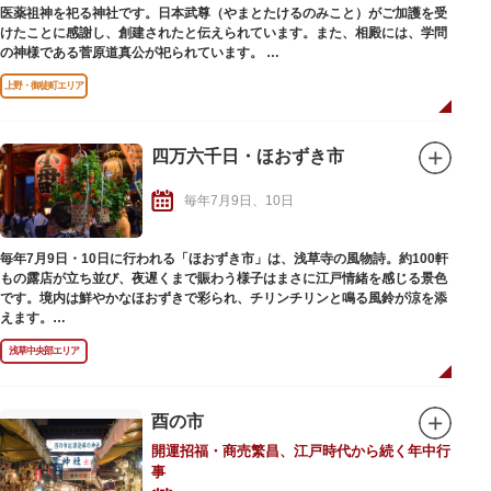
医薬祖神を祀る神社です。日本武尊（やまとたけるのみこと）がご加護を受
けたことに感謝し、創建されたと伝えられています。また、相殿には、学問
の神様である菅原道真公が祀られています。
五條天神社大祭は、毎年5月25日に行われ、3年に一度の神幸祭では、千貫神
上野・御徒町エリア
輿といわれる大神輿と鳳輦（ほうれん）行列が町内を廻ります。大太鼓の前
触れに続き、猿田彦、巫女、供奉員ら鳳輦行列が粛々と進み、その後に大神
輿が続きます。担ぎ手や見物客からの威勢のいいかけ声と熱気や活気が辺り
に広がります。上野公園から上野広小路一帯を大行列となって巡幸する光景
四万六千日・ほおずき市
は、圧巻です。神賑行事は毎年行われ、町神輿の巡行や里神楽奉納、巫女
舞・奉納弓道大会・奉納太鼓が行われ、多くの観光客でにぎわいます。
毎年7月9日、10日
毎年7月9日・10日に行われる「ほおずき市」は、浅草寺の風物詩。約100軒
もの露店が立ち並び、夜遅くまで賑わう様子はまさに江戸情緒を感じる景色
です。境内は鮮やかなほおずきで彩られ、チリンチリンと鳴る風鈴が涼を添
えます。
浅草寺では、「参拝すると数百～数千日分の功徳が得られる」とされる功徳
浅草中央部エリア
日が月に1度設けられていますが、特に7月10日は46,000日分の功徳がある
特別な日。「四万六千日」と呼ばれる7月10日とその前日が、参拝者で賑わ
う縁日として定着したそうです。
ほおずき市でしか手に入らない祈祷札「黄札」や「雷除札」もお見逃しな
酉の市
く！
開運招福・商売繁昌、江戸時代から続く年中行
事