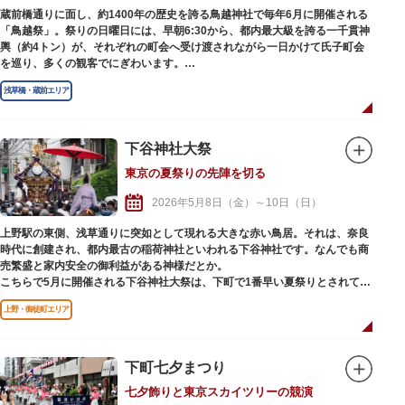
一日限りの開催でありながら、近年では約50万人の人出があり、馬道通り～
蔵前橋通りに面し、約1400年の歴史を誇る鳥越神社で毎年6月に開催される
雷門通りを会場に、参加するサンバチームは規模などに応じてグループ分け
「鳥越祭」。祭りの日曜日には、早朝6:30から、都内最大級を誇る一千貫神
がなされ、表現力や衣装、演奏、ダンスなどの観点から採点方式で優勝を競
輿（約4トン）が、それぞれの町会へ受け渡されながら一日かけて氏子町会
い合うコンテストとなっています。
を巡り、多くの観客でにぎわいます。
狭い下町の路地裏にも入ることから担ぎ棒が短く担ぎ手1人当たりの負担も
浅草橋・蔵前エリア
大きいため、渡御が難しい神輿としても知られ、その活気と迫力に圧倒され
ます。
神輿の列の先頭には、猿田彦（天狗）や手古舞連、子供たちの持つ五色の旗
が歩き、日没からは「鳥越夜まつり」といわれ、神輿の弓張提灯と町会の高
下谷神社大祭
張提灯に灯りが入り、荘厳かつ幻想的な姿で21:00に宮入りし、祭りは最高
東京の夏祭りの先陣を切る
潮に。
神社周辺には、都内最大規模の約250軒の屋台がずらりと並び、グルメ系は
2026年5月8日（金）～10日（日）
もちろん、子どもたちが喜ぶ遊べる屋台が多く出ているのも特徴です。
神社では、特別御朱印の限定頒布も行われています。
上野駅の東側、浅草通りに突如として現れる大きな赤い鳥居。それは、奈良
時代に創建され、都内最古の稲荷神社といわれる下谷神社です。なんでも商
売繁盛と家内安全の御利益がある神様だとか。
こちらで5月に開催される下谷神社大祭は、下町で1番早い夏祭りとされてお
り、1,000年以上の歴史を誇ります。本社神輿の渡御が行われる「本祭り」
上野・御徒町エリア
と町会神輿の渡御が行われる「陰祭り」が隔年おきに行われ、威勢のいい担
ぎ手のかけ声と担ぎ手を鼓舞する見物客の手拍子が辺りに響き渡ります。本
祭りでは、鳳凰が屋根に載った「千貫神輿（せんがんみこし）」と呼ばれる
高さ3m超の大神輿が、担ぎ手の群衆のボルテージをさらに高め、会場は熱
下町七夕まつり
気と興奮に包まれます。
七夕飾りと東京スカイツリーの競演
また、下谷神社の周辺には、グルメや遊びを楽しめる露店が多く立ち並ぶた