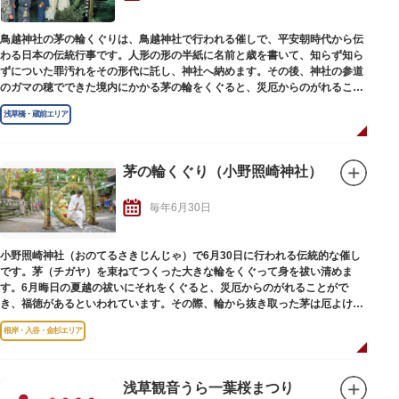
鳥越神社の茅の輪くぐりは、鳥越神社で行われる催しで、平安朝時代から伝
わる日本の伝統行事です。人形の形の半紙に名前と歳を書いて、知らず知ら
ずについた罪汚れをその形代に託し、神社へ納めます。その後、神社の参道
のガマの穂でできた境内にかかる茅の輪をくぐると、災厄からのがれること
ができ、福徳があるといわれています。
浅草橋・蔵前エリア
茅の輪くぐり（小野照崎神社）
毎年6月30日
小野照崎神社（おのてるさきじんじゃ）で6月30日に行われる伝統的な催し
です。茅（チガヤ）を束ねてつくった大きな輪をくぐって身を祓い清めま
す。6月晦日の夏越の祓いにそれをくぐると、災厄からのがれることがで
き、福徳があるといわれています。その際、輪から抜き取った茅は厄よけに
なるといわれています。
根岸・入谷・金杉エリア
浅草観音うら一葉桜まつり