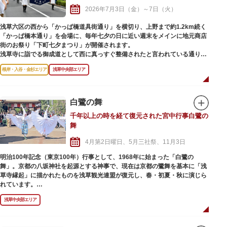
め、小腹を満たしたり遊びながら祭りを満喫できるのも嬉しいポイントで
2026年7月3日（金）～7日（火）
す。
浅草六区の西から「かっぱ橋道具街通り」を横切り、上野まで約1.2km続く
「かっぱ橋本通り」を会場に、毎年七夕の日に近い週末をメインに地元商店
街のお祭り「下町七夕まつり」が開催されます。
浅草寺に詣でる御成道として西に真っすぐ整備されたと言われている通りは
七夕飾りで彩られ、正面に見える東京スカイツリーとの競演を写真に収める
根岸・入谷・金杉エリア
浅草中央部エリア
人も。
上野から浅草へ大人数が練り歩くパレードに始まり、流し踊りや路上パフォ
ーマンス、商店街各所には地元商店による模擬店や、誰でも自由に短冊に願
いごとを書いて飾ることができる笹竹も設置され、多くの人で賑わいます。
白鷺の舞
夜は商店街の雰囲気が一変、ライトアップされた東京スカイツリーを背景
千年以上の時を経て復元された宮中行事白鷺の
に、ライトに照らされきらきら輝く七夕飾りの幻想的な光景が広がります。
舞
4月第2日曜日、5月三社祭、11月3日
明治100年記念（東京100年）行事として、1968年に始まった「白鷺の
舞」。京都の八坂神社を起源とする神事で、現在は京都の鷺舞を基本に「浅
草寺縁起」に描かれたものを浅草観光連盟が復元し、春・初夏・秋に演じら
れています。
白鷺を模した美しい白い羽やクチバシがついた踊り子の衣装はとても華や
浅草中央部エリア
か。踊り子とともに、武人や棒ふり、餌まきと呼ばれる人などが、「白鷺の
唱」を演奏しながら境内を練り歩く様子は見ごたえあり！ぜひ足を運んでみ
てはいかがでしょうか。