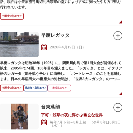
活、現在は小笠原流弓馬術礼法宗家の協力により古式に則ったやり方で執り
行われています。
「浅草流鏑馬」では、隅田公園の隅田リバーウォークから言問橋間に特別馬
浅草中央部エリア
場が作られ、鎌倉武士の狩装束を身にまとった射手が疾走する馬上から、壱
ノ的、弐ノ的、参ノ的を次々と弓矢で射抜きます。
山谷堀広場では、浅草流鏑馬に先立ち「草鹿」も開催され、烏帽子（えぼ
し）に直垂（ひたたれ）の古式装束を着けた射手が、高さ約110cmの鹿の形
早慶レガッタ
をした的を約20mの距離から弓で弾き、大勢の見物客が見守る中、その腕前
と所作の美しさを競い合います。
2026年4月19日（日）
早慶レガッタは明治38年（1905）に、隅田川向島で第1回大会が開催されて
以来、2005年で74回、100年目を迎えました。「レガッタ」とは、イタリア
語のレガータ（覇を競う争い）に由来し、「ボートレース」のことを意味し
ます。日本の早稲田大vs慶應大の対校戦は、「世界3大レガッタ」の一つと
いわれています。
浅草中央部エリア
浅草橋・蔵前エリア
奥浅草エリア
台東薪能
下町・浅草の夜に浮かぶ幽玄な世界
毎年7月下旬～8月上旬 （令和8年は6月3日
（水））