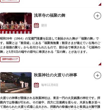
２年振りに開催される第40回（2025年2月23日）当日は、正面に東京スカイ
ツリーを臨む隅田川河畔にて、幼稚園児をはじめ主催者が用意した特製の
「流しびな」（水溶性）を購入（1,000円：税込）した一般参加者500人がそ
れぞれの願いを記した「流しびな」を流します。受付開始は11：00から。先
浅草寺の福聚の舞
着200名には特製雛あられをプレゼント。護岸が高いため、特設の滑り台を
使って「流しびな」を水面に浮かべます。
節分
昭和39年（1964）の宝蔵門落慶を記念して創始された舞が「福聚の舞」で
す。福聚とは「観音経」にある「福聚海無量：観音さまが備えている海のご
とき福徳の聚り」から名付けられたもので、節分会で奉演される「七福神の
舞」と5月5日の端午の節句に奉演される「宝の舞」とがあります。
浅草中央部エリア
秋葉神社の火渡りの神事
毎年11月6日
火渡りの神事が開催される秋葉神社は、東京一円の火災鎮護の神社です。拝
殿内では祭儀が行われ、その途中、四方に注連縄を巡らせ、木炭を敷き並べ
て清められた火渡り式場に点火され、拝殿内の祭儀が終ると祭員は火難守護