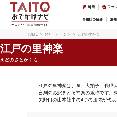
特集
スポ
台東区の概要
お知
HOME
祭り・イベント
江戸の里神楽
江戸の里神楽
えどのさとかぐら
江戸の里神楽は、笛、大拍子、長胴
言劇の形態をとる神楽の総称です。
矢野口の山本社中の4つの団体が代