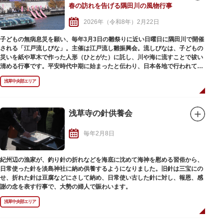
春の訪れを告げる隅田川の風物行事
物産展など、さまざまなイベントも催されます。
2026年（令和8年）2月22日
子どもの無病息災を願い、毎年3月3日の雛祭りに近い日曜日に隅田川で開催
される「江戸流しびな」。主催は江戸流し雛振興会。流しびなは、子どもの
災いを紙や草木で作った人形（ひとがた）に託し、川や海に流すことで祓い
清める行事です。平安時代中期に始まったと伝わり、日本各地で行われてい
ます。
浅草中央部エリア
２年振りに開催される第40回（2025年2月23日）当日は、正面に東京スカイ
ツリーを臨む隅田川河畔にて、幼稚園児をはじめ主催者が用意した特製の
「流しびな」（水溶性）を購入（1,000円：税込）した一般参加者500人がそ
れぞれの願いを記した「流しびな」を流します。受付開始は11：00から。先
浅草寺の針供養会
着200名には特製雛あられをプレゼント。護岸が高いため、特設の滑り台を
使って「流しびな」を水面に浮かべます。
毎年2月8日
紀州辺の漁家が、釣り針の折れなどを海底に沈めて海神を慰める習俗から、
日常使った針を淡島神社に納め供養するようになりました。旧針は三宝にの
せ、折れた針は豆腐などにさして納め、日常使い古した針に対し、報恩、感
謝の念を表す行事で、大勢の婦人で賑わいます。
浅草中央部エリア