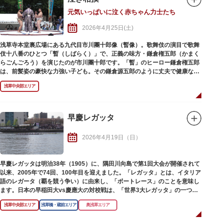
気と興奮に包まれます。
元気いっぱいに泣く赤ちゃん力士たち
また、下谷神社の周辺には、グルメや遊びを楽しめる露店が多く立ち並ぶた
め、小腹を満たしたり遊びながら祭りを満喫できるのも嬉しいポイントで
2026年4月25日(土)
す。
浅草寺本堂裏広場にある九代目市川團十郎像（暫像）。歌舞伎の演目で歌舞
伎十八番のひとつ「暫（しばらく）」で、正義の味方・鎌倉権五郎（かまく
らごんごろう）を演じたのが市川團十郎です。「暫」のヒーロー鎌倉権五郎
は、前髪姿の豪快な力強い子ども。その鎌倉源五郎のように丈夫で健康な子
どもに育ってもらいたいという親の願いを込めて「泣き相撲」は行われま
浅草中央部エリア
す。まわし姿の組ませ役に抱かれた赤ちゃんが、土俵の上で泣き声を競い、
先に泣いた方が勝ち。
行司の「見合って、見合って」の声で、双方の組ませ役が赤ちゃんを見合わ
せ、「はっけよい、のこった」で、呼出し・組ませ役は、にらんだり、赤ち
早慶レガッタ
ゃんを高く持ち上げたり、鬼の面をつけたり、あの手この手でなんとか泣か
せようとします。組ませ役のしぐさに泣き出す子、逆に笑う子、寝たままの
2026年4月19日（日）
子とさまざまで、組ませ役の奮戦に心が和みます。
応募方法等、詳しくは浅草観光連盟公式サイトでご確認ください。
早慶レガッタは明治38年（1905）に、隅田川向島で第1回大会が開催されて
以来、2005年で74回、100年目を迎えました。「レガッタ」とは、イタリア
語のレガータ（覇を競う争い）に由来し、「ボートレース」のことを意味し
ます。日本の早稲田大vs慶應大の対校戦は、「世界3大レガッタ」の一つと
いわれています。
浅草中央部エリア
浅草橋・蔵前エリア
奥浅草エリア