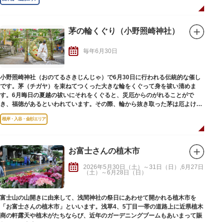
茅の輪くぐり（小野照崎神社）
毎年6月30日
小野照崎神社（おのてるさきじんじゃ）で6月30日に行われる伝統的な催し
です。茅（チガヤ）を束ねてつくった大きな輪をくぐって身を祓い清めま
す。6月晦日の夏越の祓いにそれをくぐると、災厄からのがれることがで
き、福徳があるといわれています。その際、輪から抜き取った茅は厄よけに
なるといわれています。
根岸・入谷・金杉エリア
お富士さんの植木市
2026年5月30日（土）～31日（日）,6月27日
（土）～6月28日（日）
富士山の山開きに由来して、浅間神社の祭日にあわせて開かれる植木市を
「お富士さんの植木市」といいます。浅草4、5丁目一帯の道路上に近県植木
商の軒露天や植木がたちならび、近年のガーデニングブームもあいまって賑