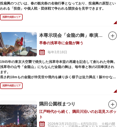
投扇興のつどいは、春の観光祭の名物行事となっており、投扇興の原型とい
われる「投壺」や個人戦・団体戦で争われる競技会を見学できます。
浅草中央部エリア
本尊示現会「金龍の舞」奉演（春）
早春の浅草寺に金龍が舞う
毎年3月18日
1945年の東京大空襲で焼失した浅草寺本堂の再建を記念して創られた寺舞。
浅草寺の山号「金龍山」にちなんだ金龍の舞は、毎年春と秋の2回奉演され
ます。
長さ約18mもの金龍が仲見世や境内を練り歩く様子は迫力満点！賑やかなお
囃子とともに、勇ましく、力強く、まるで生きているかのように華やかな舞
浅草中央部エリア
が繰り広げられます。行列の先頭を歩くのは、観音様を象徴する「蓮華珠
（れんげしゅ）」。蓮華珠を守護する88kgの金龍を、8人で自在に操る巧み
な技術も見どころのひとつです。
隅田公園桜まつり
江戸時代から続く、隅田川沿いのお花見スポッ
ト
2026年3月15日(日)～4月5日(日) ※桜の開