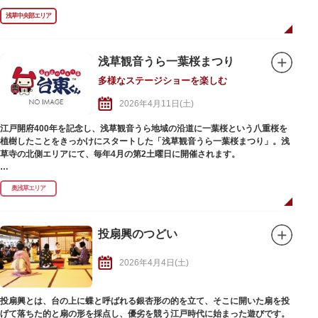
白鷺を模した美しい白い羽やクチバシがついた踊り子の衣装はとても華や
浅草中央部エリア
か。踊り子とともに、武人や棒ふり、餌まきと呼ばれる人などが、「白鷺の
唱」を演奏しながら境内を練り歩く様子は見ごたえあり！ぜひ足を運んでみ
てはいかがでしょうか。
浅草観音うら一葉桜まつり
多様なステージショーを楽しむ
2026年4月11日(土)
江戸開府400年を記念し、浅草観音うら地域の沿道に一葉桜という八重桜を
植樹したことをきっかけにスタートした「浅草観音うら一葉桜まつり」。浅
草寺の北側エリアにて、毎年4月の第2土曜日に開催されます。
富士公園特設ステージにおいて、小学生や幼稚園児による演奏・ダンス、町
奥浅草エリア
会お囃子、子ども歌舞伎、津軽三味線、木遣りなどのステージショーを開催
します。また、近隣の柳通りでは、フリーマーケットや模擬店を開催し、会
場はにぎわいます。
※その年によってまつりの内容は変更になる場合があります。
投扇興のつどい
2026年4月4日(土)
投扇興とは、台の上に蝶と呼ばれる銀杏形の的を立て、そこに開いた扇を投
げて落ちた的と扇の形を採点し、優劣を競う江戸時代に始まった遊びです。