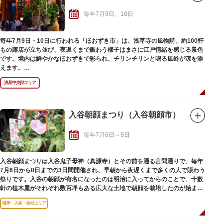
毎年7月9日、10日
毎年7月9日・10日に行われる「ほおずき市」は、浅草寺の風物詩。約100軒
もの露店が立ち並び、夜遅くまで賑わう様子はまさに江戸情緒を感じる景色
です。境内は鮮やかなほおずきで彩られ、チリンチリンと鳴る風鈴が涼を添
えます。
浅草寺では、「参拝すると数百～数千日分の功徳が得られる」とされる功徳
浅草中央部エリア
日が月に1度設けられていますが、特に7月10日は46,000日分の功徳がある
特別な日。「四万六千日」と呼ばれる7月10日とその前日が、参拝者で賑わ
う縁日として定着したそうです。
ほおずき市でしか手に入らない祈祷札「黄札」や「雷除札」もお見逃しな
入谷朝顔まつり（入谷朝顔市）
く！
毎年7月6日～8日
入谷朝顔まつりは入谷鬼子母神（真源寺）とその前を通る言問通りで、毎年
7月6日から8日までの3日間開催され、早朝から夜遅くまで多くの人で賑わう
祭りです。入谷の朝顔が有名になったのは明治に入ってからのことで、十数
軒の植木屋がそれぞれ数百坪もある広大な土地で朝顔を栽培したのが始まり
です。
根岸・入谷・金杉エリア
入谷鬼子母神に隣接するさかもと朝顔広場では、「ふるさと交流物産展」が
同時開催され、自治体や下谷地区の店舗による物販を行います。