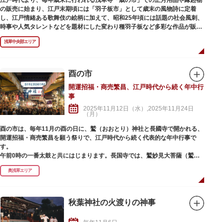
両通行禁止となる区間がありますので、併せてこちらも注意が必要です。な
の販売に始まり、江戸末期頃には「羽子板市」として歳末の風物詩に定着
お、公式サイトでは、境内のライブカメラ映像を公開しており、事前に混雑
し、江戸情緒ある歌舞伎の絵柄に加えて、昭和25年頃には話題の社会風刺、
状況を確認することができます。
時事や人気タレントなどを題材にした変わり種羽子板など多彩な作品が販売
されます。
浅草中央部エリア
酉の市
開運招福・商売繁昌、江戸時代から続く年中行
事
2025年11月12日（水）,2025年11月24日
（月）
酉の市は、毎年11月の酉の日に、鷲（おおとり）神社と長國寺で開かれる、
開運招福・商売繁昌を願う祭りで、江戸時代から続く代表的な年中行事で
す。
午前0時の一番太鼓と共にはじまります。長国寺では、鷲妙見大菩薩（鷲大
明神・おとりさま）を安置する厨子の扉が開かれ、住職が宝剣を振り本堂内
奥浅草エリア
を浄め、白装束の僧侶たち（祈祷師）が参詣者全員の開運招福と無病息災を
祈祷、熊手商の「イョ！お手を拝借」の音頭で、参詣者全員で開運手締め、
酉の市が始まります。
秋葉神社の火渡りの神事
境内は熊手、八ツ頭芋、お多福の面などの縁起物を扱う店舗や露店が立ち並
びます。運を開いて福を呼び込む熊手御守は、「かっこめ」「はっこめ」と