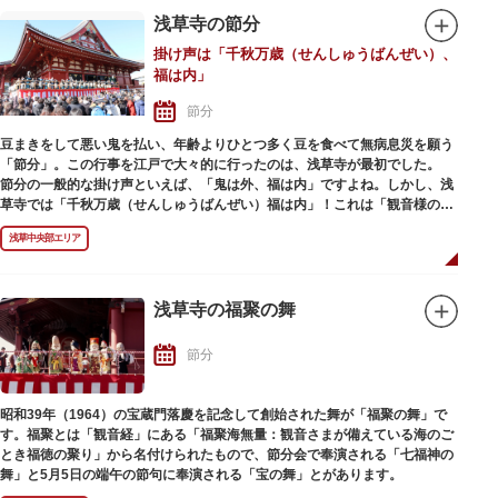
浅草寺の節分
掛け声は「千秋万歳（せんしゅうばんぜい）、
福は内」
節分
豆まきをして悪い鬼を払い、年齢よりひとつ多く豆を食べて無病息災を願う
「節分」。この行事を江戸で大々的に行ったのは、浅草寺が最初でした。
節分の一般的な掛け声といえば、「鬼は外、福は内」ですよね。しかし、浅
草寺では「千秋万歳（せんしゅうばんぜい）福は内」！これは「観音様の前
に鬼はいない」ことに由来します。
浅草中央部エリア
節分会では、本堂や本堂東側の舞台で年男たちが豆まきを行います。福豆は
授与所でも手に入りますが、年男たちが撒く福豆も大人気。手に入れよう
と、毎年多くの観光客が訪れる行事です。
浅草寺の福聚の舞
豆まきの後は、浅草寺三大寺舞のひとつ「福聚の舞（七福神の舞）」の奉演
があり、境内では浅草寺幼稚園園児や芸能人による豆まきも行われるので、
節分
ぜひ足を運んでみてはいかがでしょうか。
昭和39年（1964）の宝蔵門落慶を記念して創始された舞が「福聚の舞」で
す。福聚とは「観音経」にある「福聚海無量：観音さまが備えている海のご
とき福徳の聚り」から名付けられたもので、節分会で奉演される「七福神の
舞」と5月5日の端午の節句に奉演される「宝の舞」とがあります。