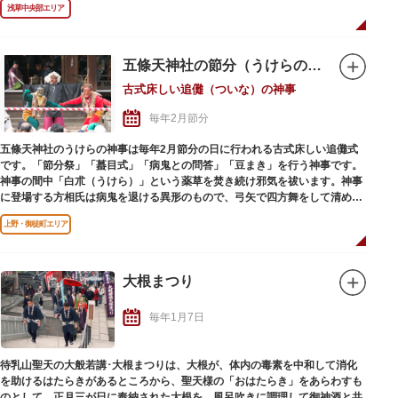
浅草中央部エリア
五條天神社の節分（うけらの神事）
古式床しい追儺（ついな）の神事
毎年2月節分
五條天神社のうけらの神事は毎年2月節分の日に行われる古式床しい追儺式
です。「節分祭」「蟇目式」「病鬼との問答」「豆まき」を行う神事です。
神事の間中「白朮（うけら）」という薬草を焚き続け邪気を祓います。神事
に登場する方相氏は病鬼を退ける異形のもので、弓矢で四方舞をして清めま
す。この日は「追儺の神札・神矢」の他、1年間を無病健康に過ごせると言
上野・御徒町エリア
われる「うけら餅」や「鬼討ち豆・追儺の絵馬」が受けられます。
大根まつり
毎年1月7日
待乳山聖天の大般若講･大根まつりは、大根が、体内の毒素を中和して消化
を助けるはたらきがあるところから、聖天様の「おはたらき」をあらわすも
のとして、正月三が日に奉納された大根を、風呂吹きに調理して御神酒と共