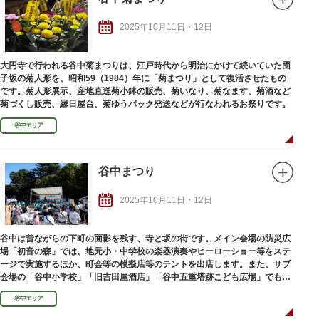
2025年10月11日・12日
大円寺で行われる谷中菊まつりは、江戸時代から明治にかけて続いていた団
子坂の菊人形を、昭和59（1984）年に「菊まつり」として復活させたもの
です。菊人形展示、産地直送菊小鉢の販売、菊いなり、菊なます、菊酒など
菊づくし販売、縁日屋台、菊ゆうパック発送などが行なわれるお祭りです。
谷中エリア
谷中まつり
2025年10月11日・12日
谷中は昔ながらの下町の面影を残す、寺と坂の街です。メイン会場の防災広
場「初音の森」では、地元小・中学校の楽器演奏やヒーローショー等をステ
ージで実施するほか、町会等の模擬店等のテントを出店します。また、サブ
会場の「谷中小学校」「旧吉田屋酒店」「谷中五重塔跡こども広場」でも、
大道芸をはじめ、楽しいイベントを実施します。そのほか、谷中地区全体で
谷中エリア
のスタンプラリーも開催。例年、家族連れや子どもたちで賑わっています。
「台東くん」「谷中に恋にゃん」「はっぴぃ」も遊びに来ます。