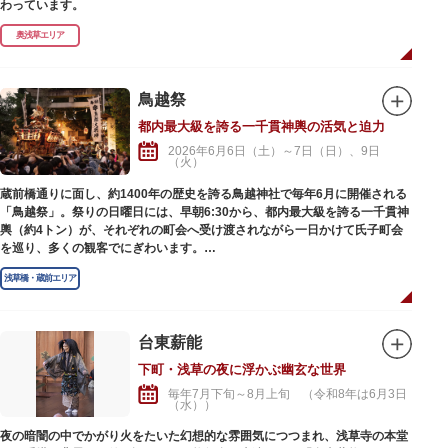
わっています。
奥浅草エリア
鳥越祭
都内最大級を誇る一千貫神輿の活気と迫力
2026年6月6日（土）～7日（日）、9日
（火）
蔵前橋通りに面し、約1400年の歴史を誇る鳥越神社で毎年6月に開催される
「鳥越祭」。祭りの日曜日には、早朝6:30から、都内最大級を誇る一千貫神
輿（約4トン）が、それぞれの町会へ受け渡されながら一日かけて氏子町会
を巡り、多くの観客でにぎわいます。
狭い下町の路地裏にも入ることから担ぎ棒が短く担ぎ手1人当たりの負担も
浅草橋・蔵前エリア
大きいため、渡御が難しい神輿としても知られ、その活気と迫力に圧倒され
ます。
神輿の列の先頭には、猿田彦（天狗）や手古舞連、子供たちの持つ五色の旗
が歩き、日没からは「鳥越夜まつり」といわれ、神輿の弓張提灯と町会の高
台東薪能
張提灯に灯りが入り、荘厳かつ幻想的な姿で21:00に宮入りし、祭りは最高
下町・浅草の夜に浮かぶ幽玄な世界
潮に。
神社周辺には、都内最大規模の約250軒の屋台がずらりと並び、グルメ系は
毎年7月下旬～8月上旬 （令和8年は6月3日
（水））
もちろん、子どもたちが喜ぶ遊べる屋台が多く出ているのも特徴です。
神社では、特別御朱印の限定頒布も行われています。
夜の暗闇の中でかがり火をたいた幻想的な雰囲気につつまれ、浅草寺の本堂