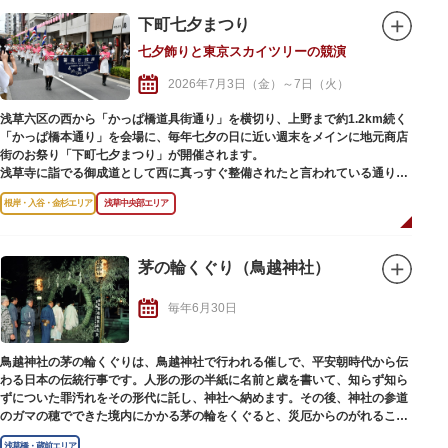
下町七夕まつり
七夕飾りと東京スカイツリーの競演
2026年7月3日（金）～7日（火）
浅草六区の西から「かっぱ橋道具街通り」を横切り、上野まで約1.2km続く
「かっぱ橋本通り」を会場に、毎年七夕の日に近い週末をメインに地元商店
街のお祭り「下町七夕まつり」が開催されます。
浅草寺に詣でる御成道として西に真っすぐ整備されたと言われている通りは
七夕飾りで彩られ、正面に見える東京スカイツリーとの競演を写真に収める
根岸・入谷・金杉エリア
浅草中央部エリア
人も。
上野から浅草へ大人数が練り歩くパレードに始まり、流し踊りや路上パフォ
ーマンス、商店街各所には地元商店による模擬店や、誰でも自由に短冊に願
いごとを書いて飾ることができる笹竹も設置され、多くの人で賑わいます。
茅の輪くぐり（鳥越神社）
夜は商店街の雰囲気が一変、ライトアップされた東京スカイツリーを背景
に、ライトに照らされきらきら輝く七夕飾りの幻想的な光景が広がります。
毎年6月30日
鳥越神社の茅の輪くぐりは、鳥越神社で行われる催しで、平安朝時代から伝
わる日本の伝統行事です。人形の形の半紙に名前と歳を書いて、知らず知ら
ずについた罪汚れをその形代に託し、神社へ納めます。その後、神社の参道
のガマの穂でできた境内にかかる茅の輪をくぐると、災厄からのがれること
ができ、福徳があるといわれています。
浅草橋・蔵前エリア