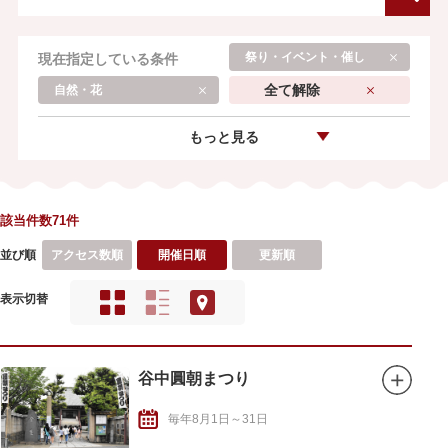
祭り・イベント・催し
現在指定している条件
全て解除
自然・花
もっと見る
該当件数71件
並び順
アクセス数順
開催日順
更新順
表示切替
谷中圓朝まつり
毎年8月1日～31日