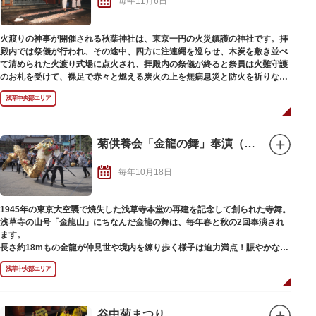
毎年11月6日
よばれる神様の御分霊で、開運・商売繁昌のお守りとして主に商売をする人
たちが買い求めていましたが、最近では、恋愛成就や家内安全、健康などの
願いが叶う熊手もあり、若い人たちも楽しめる市として、さらに賑わいを見
火渡りの神事が開催される秋葉神社は、東京一円の火災鎮護の神社です。拝
せています。
殿内では祭儀が行われ、その途中、四方に注連縄を巡らせ、木炭を敷き並べ
て清められた火渡り式場に点火され、拝殿内の祭儀が終ると祭員は火難守護
のお札を受けて、裸足で赤々と燃える炭火の上を無病息災と防火を祈りなが
ら渡ります。
浅草中央部エリア
菊供養会「金龍の舞」奉演（秋）
毎年10月18日
1945年の東京大空襲で焼失した浅草寺本堂の再建を記念して創られた寺舞。
浅草寺の山号「金龍山」にちなんだ金龍の舞は、毎年春と秋の2回奉演され
ます。
長さ約18mもの金龍が仲見世や境内を練り歩く様子は迫力満点！賑やかなお
囃子とともに、勇ましく、力強く、まるで生きているかのように華やかな舞
浅草中央部エリア
が繰り広げられます。行列の先頭を歩くのは、観音様を象徴する「蓮華珠
（れんげしゅ）」。蓮華珠を守護する88kgの金龍を、8人で自在に操る巧み
な技術も見どころのひとつです。
谷中菊まつり