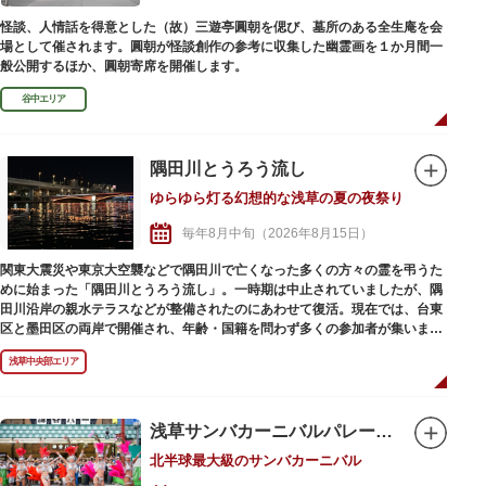
怪談、人情話を得意とした（故）三遊亭圓朝を偲び、墓所のある全生庵を会
場として催されます。圓朝が怪談創作の参考に収集した幽霊画を１か月間一
般公開するほか、圓朝寄席を開催します。
谷中エリア
隅田川とうろう流し
ゆらゆら灯る幻想的な浅草の夏の夜祭り
毎年8月中旬（2026年8月15日）
関東大震災や東京大空襲などで隅田川で亡くなった多くの方々の霊を弔うた
めに始まった「隅田川とうろう流し」。一時期は中止されていましたが、隅
田川沿岸の親水テラスなどが整備されたのにあわせて復活。現在では、台東
区と墨田区の両岸で開催され、年齢・国籍を問わず多くの参加者が集いま
す。最近は、追悼だけではなく、七夕のように願い事を書いて成就を祈ると
浅草中央部エリア
いう新たな側面も。
言問橋と吾妻橋の間の川面をゆらゆら流れ、隅田川を彩る幻想的なろうそく
の光。その風景は、日本の夏の風情そのもの。とうろうは当日購入も可能で
すが、数に限りがあり大変な混雑になりますので、事前購入がおすすめで
浅草サンバカーニバルパレードコンテスト
す。自宅でじっくりとうろうを組み立ててから当日持参するのがスマートか
北半球最大級のサンバカーニバル
もしれません。
また、隅⽥川とうろう流しの開催に合わせて、屋形船やクルーズ船が運航さ