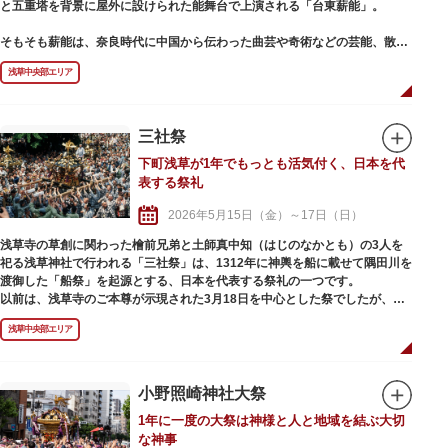
と五重塔を背景に屋外に設けられた能舞台で上演される「台東薪能」。
そもそも薪能は、奈良時代に中国から伝わった曲芸や奇術などの芸能、散楽
に由来し、そこに日本古来の神楽舞や、五穀豊穣を祈る田楽などが融合して
浅草中央部エリア
生まれたといわれています。 平安時代に入り次第に短い劇のような形の猿楽
となり、室町幕府の将軍、足利義満の保護を受けた観阿弥・世阿弥親子によ
って現在の芸術性が確立されました。江戸時代には幕府の公式の芸能となり
ましたが、明治維新以降いったん下火に。第二次世界大戦後、奈良の興福寺
三社祭
の薪御能が復興し、その後全国に広がりました。
下町浅草が1年でもっとも活気付く、日本を代
表する祭礼
台東薪能では、木遣りで火が運ばれる“火入れ式”が他の薪能にはない特色で
大きな見どころです。野外の静けさ、風にそよぐ葉、薪がパチパチと燃える
2026年5月15日（金）～17日（日）
音。かがり火で照らされた幽玄な雰囲気のなか演じられる薪能は、神秘的で
非日常的な世界へ見る者たちを連れて行ってくれます。
浅草寺の草創に関わった檜前兄弟と土師真中知（はじのなかとも）の3人を
祀る浅草神社で行われる「三社祭」は、1312年に神輿を船に載せて隅田川を
渡御した「船祭」を起源とする、日本を代表する祭礼の一つです。
以前は、浅草寺のご本尊が示現された3月18日を中心とした祭でしたが、現
在は毎年5月中旬の金・土・日曜日に実施され、本社神輿御霊入れの儀や、
浅草中央部エリア
無形文化財「びんざさら舞」の奉納が行われます。
この祭りの中でも、最終日に行われる、勇壮且つ華やかな神輿渡御や御本社
神輿3基の「宮出し」は圧巻の迫力。東部・西部・南部方面の氏子各町へ向
小野照崎神社大祭
けて、御本社神輿が担ぎ出され、日没後に神社境内へ戻る「宮入り」を迎え
1年に一度の大祭は神様と人と地域を結ぶ大切
て祭礼行事が終わります。観衆の熱気に浅草一帯は包まれ、三日間で延べ
な神事
180万もの人出で賑わいます。