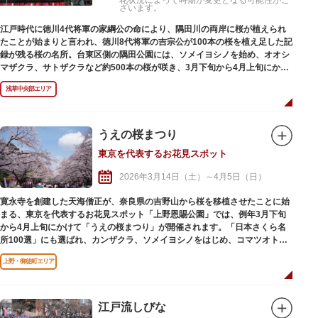
花状況によって時期が変更となる可能性がご
ざいます。
江戸時代に徳川4代将軍の家綱公の命により、隅田川の両岸に桜が植えられ
たことが始まりと言われ、徳川8代将軍の吉宗公が100本の桜を植え足した記
録が残る桜の名所。台東区側の隅田公園には、ソメイヨシノを始め、オオシ
マザクラ、サトザクラなど約500本の桜が咲き、3月下旬から4月上旬にかけ
て「隅田公園桜祭り」が開催されます。
浅草中央部エリア
夜になるとライトアップした夜桜を眺めることができるほか、隅田川の桜と
東京スカイツリーのコラボレーションが楽しめるともあって人気のお花見ス
ポット。屋形船からも風情ある花見が楽しめます。
うえの桜まつり
東京を代表するお花見スポット
2026年3月14日（土）～4月5日（日）
寛永寺を創建した天海僧正が、奈良県の吉野山から桜を移植させたことに始
まる、東京を代表するお花見スポット「上野恩賜公園」では、例年3月下旬
から4月上旬にかけて「うえの桜まつり」が開催されます。「日本さくら名
所100選」にも選ばれ、カンザクラ、ソメイヨシノをはじめ、コマツオト
メ、ウエノシラユキシダレなど上野恩賜公園発祥の桜も見ることができま
上野・御徒町エリア
す。
祭りの期間中には、花見スペースが設けられ、園内は花見客で賑わい、日没
後には公園内の桜並木にボンボリが点灯されるほか、不忍池の沿道の桜もラ
イトアップ。清水堂境内での舞や草花市、不忍池の畔では青空骨董市、竹の
江戸流しびな
台広場（噴水広場）での桜フェスタでは、上野をはじめとして50店舗以上の