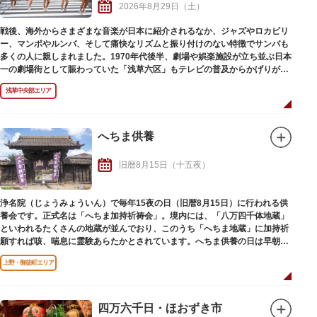
2026年8月29日（土）
れます。隅田川に浮かぶ船の上から特設スロープを使って、とうろうを流し
てみませんか。
戦後、海外からさまざまな音楽が日本に紹介されるなか、ジャズやロカビリ
ー、マンボやルンバ、そして痛快なリズムと振り付けのない特徴でサンバも
多くの人に親しまれました。1970年代後半、劇場や娯楽施設が立ち並ぶ日本
一の劇場街として賑わっていた「浅草六区」もテレビの普及からかげりが見
えはじめ、喜劇俳優の伴淳三郎氏からサンバを提案されたことが「浅草サン
浅草中央部エリア
バカーニバル」の始まりと言われています。
「常に浅草に新しい文化を」という“浅草っ子気質”から、1981年にスタート
し、開催当初は本格的なサンバチームは少なく、仮装コンテスト的様相の強
へちま供養
いイベントでしたが、年々、楽器を揃え、衣装を工夫し「サンバ」を追求す
るチームが増え、リオデジャネイロのカーニバルをお手本とする出場チーム
旧暦8月15日（十五夜）
の努力などもあり、非常にレベルが高い、北半球最大級のサンバカーニバル
に成長しました。
一日限りの開催でありながら、近年では約50万人の人出があり、馬道通り～
浄名院（じょうみょういん）で毎年15夜の日（旧暦8月15日）に行われる供
雷門通りを会場に、参加するサンバチームは規模などに応じてグループ分け
養会です。正式名は「へちま加持祈祷会」。境内には、「八万四千体地蔵」
がなされ、表現力や衣装、演奏、ダンスなどの観点から採点方式で優勝を競
といわれるたくさんの地蔵が並んでおり、このうち「へちま地蔵」に加持祈
い合うコンテストとなっています。
願すれば咳、喘息に霊験あらたかとされています。へちま供養の日は早朝よ
り夕方までお札を求める全国からの参拝者で溢れ、賑わっています。
上野・御徒町エリア
四万六千日・ほおずき市