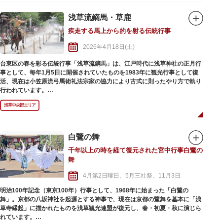
浅草流鏑馬・草鹿
疾走する馬上から的を射る伝統行事
2026年4月18日(土)
台東区の春を彩る伝統行事「浅草流鏑馬」は、江戸時代に浅草神社の正月行
事として、毎年1月5日に開催されていたものを1983年に観光行事として復
活、現在は小笠原流弓馬術礼法宗家の協力により古式に則ったやり方で執り
行われています。
「浅草流鏑馬」では、隅田公園の隅田リバーウォークから言問橋間に特別馬
浅草中央部エリア
場が作られ、鎌倉武士の狩装束を身にまとった射手が疾走する馬上から、壱
ノ的、弐ノ的、参ノ的を次々と弓矢で射抜きます。
山谷堀広場では、浅草流鏑馬に先立ち「草鹿」も開催され、烏帽子（えぼ
し）に直垂（ひたたれ）の古式装束を着けた射手が、高さ約110cmの鹿の形
白鷺の舞
をした的を約20mの距離から弓で弾き、大勢の見物客が見守る中、その腕前
千年以上の時を経て復元された宮中行事白鷺の
と所作の美しさを競い合います。
舞
4月第2日曜日、5月三社祭、11月3日
明治100年記念（東京100年）行事として、1968年に始まった「白鷺の
舞」。京都の八坂神社を起源とする神事で、現在は京都の鷺舞を基本に「浅
草寺縁起」に描かれたものを浅草観光連盟が復元し、春・初夏・秋に演じら
れています。