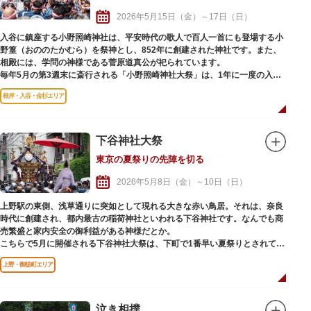
江戸風情の残る下町浅草が1年でもっとも活気付くと言われ、台東区の初夏
2026年5月15日（金）～17日（日）
を代表する風物詩となっています。
入谷に鎮座する小野照崎神社は、平安時代の歌人で百人一首にも登場する小
野篁（おののたかむら）を祭神とし、852年に創建された神社です。また、
相殿には、学問の神様である菅原道真公が祀られています。
毎年5月の第3週末に斎行される「小野照崎神社大祭」は、1年に一度の入谷
の町をあげての大きな祭り。3年に一度行われる本祭では本社神輿が渡御さ
根岸・入谷・金杉エリア
れ、間の年は「陰」と呼ばれ氏子17町会の町会神輿が神社まで連合渡御され
ます。
およそ200人の担ぎ手が神輿を囲み、前後を100人を超える列立てを組んで
盛大に執り行われる本社神輿は、迫力満点。その威勢と熱気に圧倒されるこ
下谷神社大祭
とでしょう。
東京の夏祭りの先陣を切る
また、境内には、所狭しと露店が並び、定番の屋台めしから射的などのゲー
ムまで楽しめ、見物客でにぎわいを見せます。
2026年5月8日（金）～10日（日）
上野駅の東側、浅草通りに突如として現れる大きな赤い鳥居。それは、奈良
時代に創建され、都内最古の稲荷神社といわれる下谷神社です。なんでも商
売繁盛と家内安全の御利益がある神様だとか。
こちらで5月に開催される下谷神社大祭は、下町で1番早い夏祭りとされてお
り、1,000年以上の歴史を誇ります。本社神輿の渡御が行われる「本祭り」
上野・御徒町エリア
と町会神輿の渡御が行われる「陰祭り」が隔年おきに行われ、威勢のいい担
ぎ手のかけ声と担ぎ手を鼓舞する見物客の手拍子が辺りに響き渡ります。本
祭りでは、鳳凰が屋根に載った「千貫神輿（せんがんみこし）」と呼ばれる
高さ3m超の大神輿が、担ぎ手の群衆のボルテージをさらに高め、会場は熱
泣き相撲