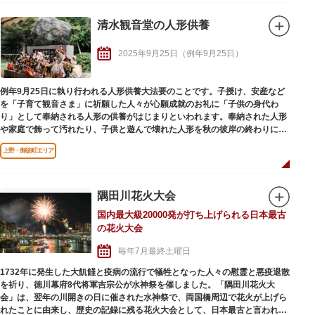
清水観音堂の人形供養
2025年9月25日（例年9月25日）
例年9月25日に執り行われる人形供養大法要のことです。子授け、安産など
を「子育て観音さま」に祈願した人々が心願成就のお礼に「子供の身代わ
り」として奉納される人形の供養がはじまりといわれます。奉納された人形
や家庭で飾って汚れたり、子供と遊んで壊れた人形を秋の彼岸の終わりに集
めて読経のうえ荼毘に付します。
上野・御徒町エリア
隅田川花火大会
国内最大級20000発が打ち上げられる日本最古
の花火大会
毎年7月最終土曜日
1732年に発生した大飢饉と疫病の流行で犠牲となった人々の慰霊と悪疫退散
を祈り、徳川幕府8代将軍吉宗公が水神祭を催しました。「隅田川花火大
会」は、翌年の川開きの日に催された水神祭で、両国橋周辺で花火が上げら
れたことに由来し、歴史の記録に残る花火大会として、日本最古と言われて