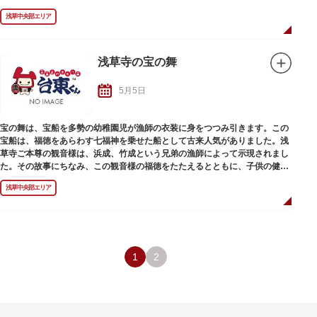
います。
浅草中央部エリア
当時は「両国の川開き」の名称で開催され、1961年を最後に、周辺の交通事
情の悪化等により中止となりました。その後、1978年に「隅田川花火大会」
と名を改め隅田川で復活し、打ち上げ場所もさらに上流へと移動して2か所
から打ち上げられるようになりました。現在では毎年100万人近くの人出が
浅草寺の宝の舞
あり、令和5年（第46回）大会では過去最多103万人の観客者数を記録しま
した。
5月5日
毎年7月最終土曜日に、桜橋から言問橋の間に設けられた第一会場、駒形橋
から厩橋の間に設けられた第二会場で、合わせて約2万発の花火が打ち上げ
られ、第一会場では花火コンクールも開催されます。
宝の舞は、宝船を多勢の幼稚園児が漁師の衣装に身をつつみ引きます。この
宝船は、福徳をあらわす七福神を乗せた船として古来人気がありました。浅
草寺ご本尊の観音様は、浜成、竹成という兄弟の漁師によって示現されまし
た。その故事にちなみ、この観音様の福徳をたたえるとともに、子供の健や
かな成長を祈って行われます。
浅草中央部エリア
1
2