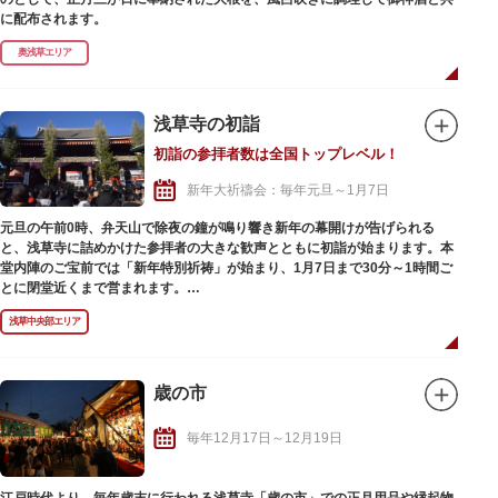
に配布されます。
奥浅草エリア
浅草寺の初詣
初詣の参拝者数は全国トップレベル！
新年大祈禱会：毎年元旦～1月7日
元旦の午前0時、弁天山で除夜の鐘が鳴り響き新年の幕開けが告げられる
と、浅草寺に詰めかけた参拝者の大きな歓声とともに初詣が始まります。本
堂内陣のご宝前では「新年特別祈祷」が始まり、1月7日まで30分～1時間ご
とに閉堂近くまで営まれます。
華やかな正月飾りで彩られた仲見世通りも、初詣ならではの見どころのひと
浅草中央部エリア
つ。江戸時代から続くおみくじで新年の運勢を占ったり、自分や大切な人の
ために御守や開運厄除札を授与いただいたり、新たな年の幸せを祈ってお参
りをしてみてはいかがでしょうか。
歳の市
※浅草寺の境内は24時間自由に入退門できますが、本堂やその他の建造物に
は開閉門時間があります。例年、多くの参詣者が見込まれる元旦～3日には
毎年12月17日～12月19日
境内の参拝順路が設けられ、入場規制が行われます。山門である雷門を入口
として仲見世通りが一方通行となり、途中の路地からの参列はできなくなり
ますのでご注意ください。加えて、周辺の道路では交通規制が実施され、車
江戸時代より、毎年歳末に行われる浅草寺「歳の市」での正月用品や縁起物