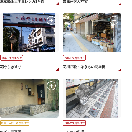
東京藝術大学赤レンガ1号館
吉原弁財天本宮
浅草中央部エリア
浅草中央部エリア
花やしき通り
花川戸靴・はきもの問屋街
根岸・入谷・金杉エリア
浅草中央部エリア