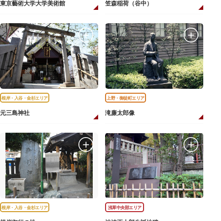
東京藝術大学大学美術館
笠森稲荷（谷中）
根岸・入谷・金杉エリア
上野・御徒町エリア
元三島神社
滝廉太郎像
根岸・入谷・金杉エリア
浅草中央部エリア