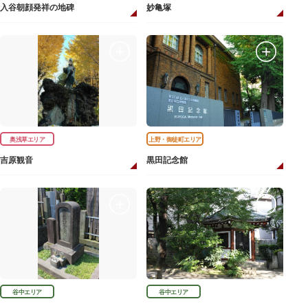
入谷朝顔発祥の地碑
妙亀塚
奥浅草エリア
上野・御徒町エリア
吉原観音
黒田記念館
谷中エリア
谷中エリア