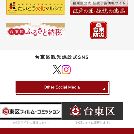
台東区観光課公式SNS
Other Social Media
（外部サイトに遷移します）
（外部サイトに遷移します）