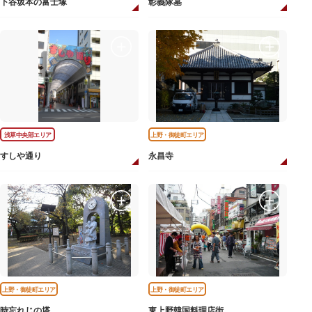
下谷坂本の富士塚
彰義隊墓
浅草中央部エリア
上野・御徒町エリア
すしや通り
永昌寺
上野・御徒町エリア
上野・御徒町エリア
時忘れじの塔
東上野韓国料理店街