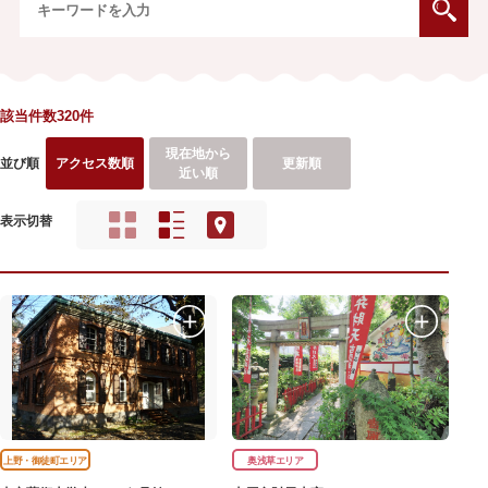
該当件数320件
現在地から
並び順
アクセス数順
更新順
近い順
表示切替
上野・御徒町エリア
奥浅草エリア