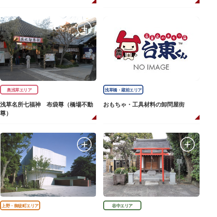
奥浅草エリア
浅草橋・蔵前エリア
浅草名所七福神 布袋尊（橋場不動
おもちゃ・工具材料の卸問屋街
尊）
上野・御徒町エリア
谷中エリア