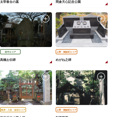
太宰春台の墓
岡倉天心記念公園
谷中エリア
上野・御徒町エリア
高橋お伝碑
めがね之碑
根岸・入谷・金杉エリア
上野・御徒町エリア