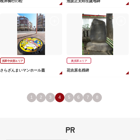
根岸御行の松
池波正太郎生誕地碑
浅草中央部エリア
奥浅草エリア
さらざんまいマンホール蓋
花吉原名残碑
1
2
3
4
5
6
7
8
PR