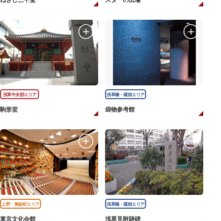
ねぎし三平堂
スターの広場
浅草中央部エリア
浅草橋・蔵前エリア
駒形堂
袋物参考館
上野・御徒町エリア
浅草橋・蔵前エリア
東京文化会館
浅草見附跡碑