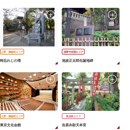
上野・御徒町エリア
浅草中央部エリア
時忘れじの塔
池波正太郎生誕地碑
上野・御徒町エリア
奥浅草エリア
東京文化会館
吉原弁財天本宮