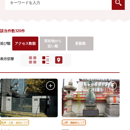
該当件数320件
現在地から
並び順
アクセス数順
更新順
近い順
表示切替
根岸・入谷・金杉エリア
上野・御徒町エリア