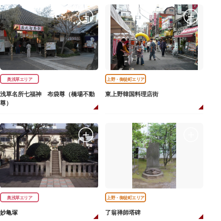
奥浅草エリア
上野・御徒町エリア
浅草名所七福神 布袋尊（橋場不動
東上野韓国料理店街
尊）
奥浅草エリア
上野・御徒町エリア
妙亀塚
了翁禅師塔碑