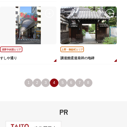
浅草中央部エリア
上野・御徒町エリア
すしや通り
講道館柔道発祥の地碑
1
2
3
4
5
6
7
8
PR