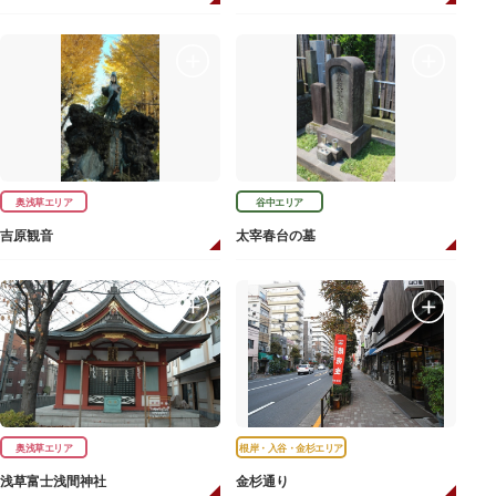
奥浅草エリア
谷中エリア
吉原観音
太宰春台の墓
奥浅草エリア
根岸・入谷・金杉エリア
浅草富士浅間神社
金杉通り