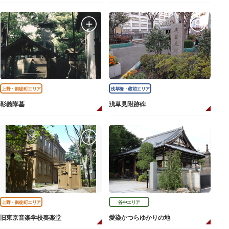
上野・御徒町エリア
浅草橋・蔵前エリア
彰義隊墓
浅草見附跡碑
上野・御徒町エリア
谷中エリア
旧東京音楽学校奏楽堂
愛染かつらゆかりの地