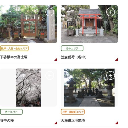
根岸・入谷・金杉エリア
谷中エリア
下谷坂本の富士塚
笠森稲荷（谷中）
谷中エリア
上野・御徒町エリア
谷中の桜
天海僧正毛髪塔