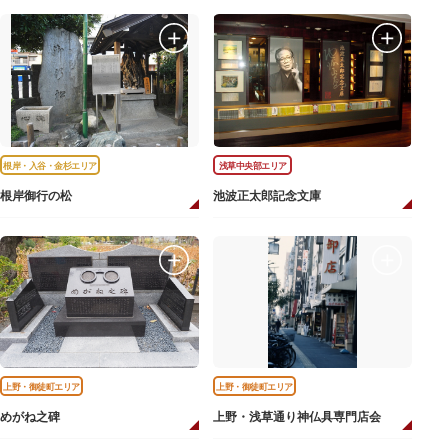
根岸・入谷・金杉エリア
浅草中央部エリア
根岸御行の松
池波正太郎記念文庫
上野・御徒町エリア
上野・御徒町エリア
めがね之碑
上野・浅草通り神仏具専門店会