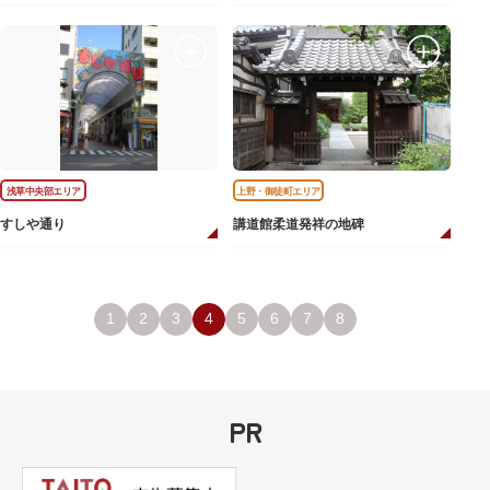
浅草中央部エリア
上野・御徒町エリア
すしや通り
講道館柔道発祥の地碑
1
2
3
4
5
6
7
8
PR