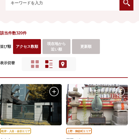
該当件数320件
現在地から
並び順
アクセス数順
更新順
近い順
表示切替
根岸・入谷・金杉エリア
上野・御徒町エリア