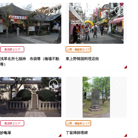
奥浅草エリア
上野・御徒町エリア
浅草名所七福神 布袋尊（橋場不動
東上野韓国料理店街
尊）
奥浅草エリア
上野・御徒町エリア
妙亀塚
了翁禅師塔碑