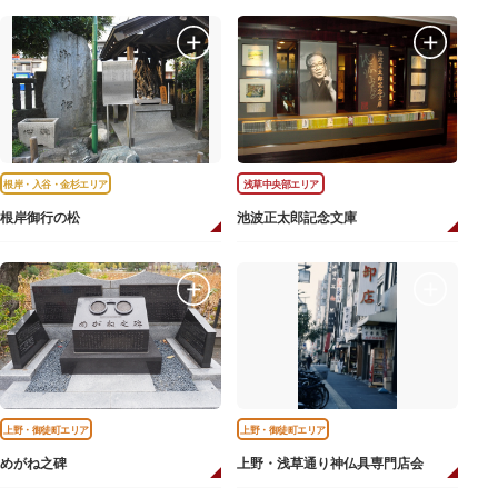
根岸・入谷・金杉エリア
浅草中央部エリア
根岸御行の松
池波正太郎記念文庫
上野・御徒町エリア
上野・御徒町エリア
めがね之碑
上野・浅草通り神仏具専門店会