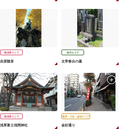
奥浅草エリア
谷中エリア
吉原観音
太宰春台の墓
奥浅草エリア
根岸・入谷・金杉エリア
浅草富士浅間神社
金杉通り