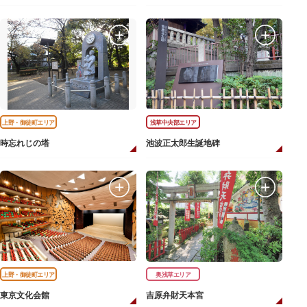
上野・御徒町エリア
浅草中央部エリア
時忘れじの塔
池波正太郎生誕地碑
上野・御徒町エリア
奥浅草エリア
東京文化会館
吉原弁財天本宮