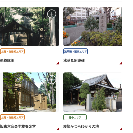
上野・御徒町エリア
浅草橋・蔵前エリア
彰義隊墓
浅草見附跡碑
上野・御徒町エリア
谷中エリア
旧東京音楽学校奏楽堂
愛染かつらゆかりの地