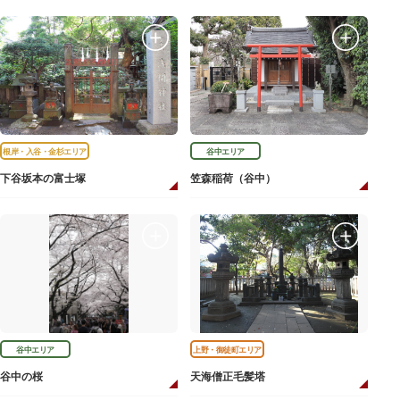
根岸・入谷・金杉エリア
谷中エリア
下谷坂本の富士塚
笠森稲荷（谷中）
谷中エリア
上野・御徒町エリア
谷中の桜
天海僧正毛髪塔