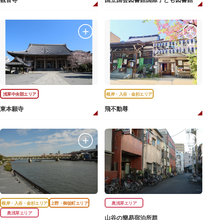
観音寺
国立国会図書館国際子ども図書館
浅草中央部エリア
根岸・入谷・金杉エリア
東本願寺
飛不動尊
根岸・入谷・金杉エリア
上野・御徒町エリア
奥浅草エリア
奥浅草エリア
山谷の簡易宿泊所群