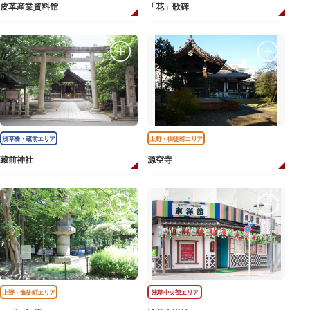
皮革産業資料館
「花」歌碑
浅草橋・蔵前エリア
上野・御徒町エリア
藏前神社
源空寺
上野・御徒町エリア
浅草中央部エリア