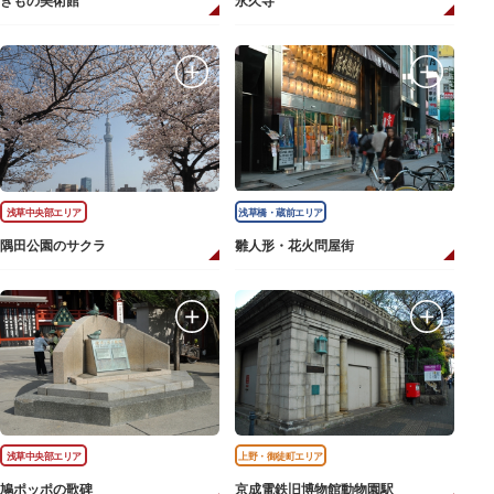
きもの美術館
永久寺
浅草中央部エリア
浅草橋・蔵前エリア
隅田公園のサクラ
雛人形・花火問屋街
浅草中央部エリア
上野・御徒町エリア
鳩ポッポの歌碑
京成電鉄旧博物館動物園駅