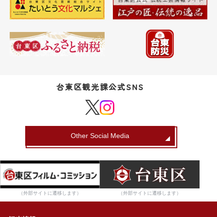
台東区観光課公式SNS
Other Social Media
（外部サイトに遷移します）
（外部サイトに遷移します）