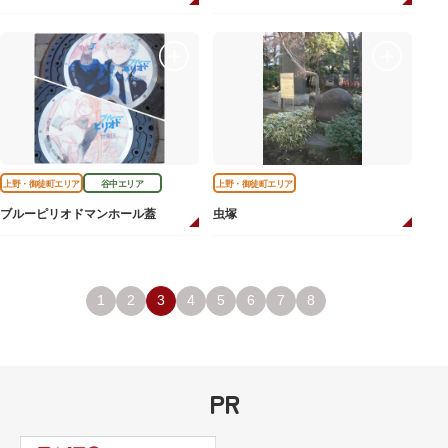
上野・御徒町エリア
谷中エリア
上野・御徒町エリア
ブルーピリオドマンホール蓋
虫塚
1
2
3
4
5
6
7
8
PR