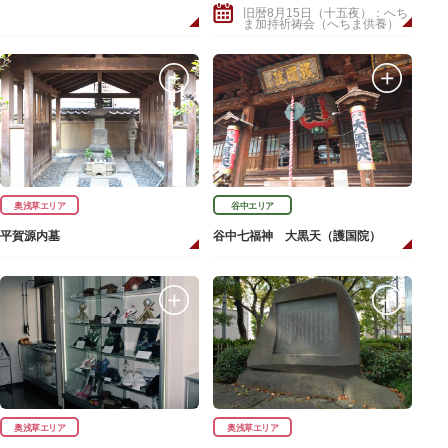
旧暦8月15日（十五夜）：へち
ま加持祈祷会（へちま供養）
奥浅草エリア
谷中エリア
平賀源内墓
谷中七福神 大黒天（護国院）
奥浅草エリア
奥浅草エリア