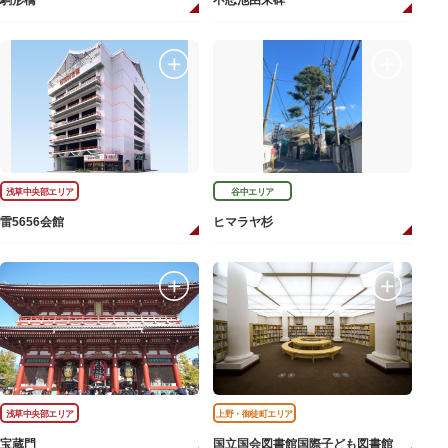
駒形橋
不忍池由来碑
浅草中央部エリア
谷中エリア
雷5656会館
ヒマラヤ杉
浅草中央部エリア
上野・御徒町エリア
宝蔵門
国立国会図書館国際子ども図書館