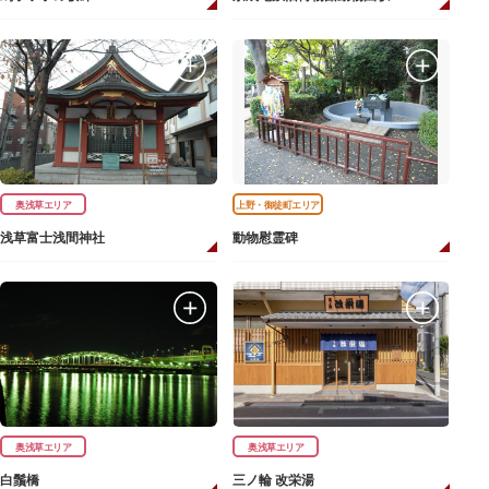
奥浅草エリア
上野・御徒町エリア
浅草富士浅間神社
動物慰霊碑
奥浅草エリア
奥浅草エリア
白鬚橋
三ノ輪 改栄湯