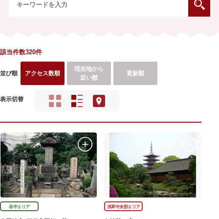
該当件数320件
現在地から
並び順
アクセス数順
更新順
近い順
表示切替
谷中エリア
浅草中央部エリア