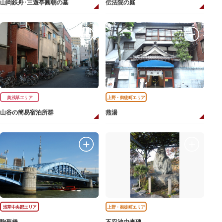
山岡鉄舟･三遊亭圓朝の墓
伝法院の庭
奥浅草エリア
上野・御徒町エリア
山谷の簡易宿泊所群
燕湯
浅草中央部エリア
上野・御徒町エリア