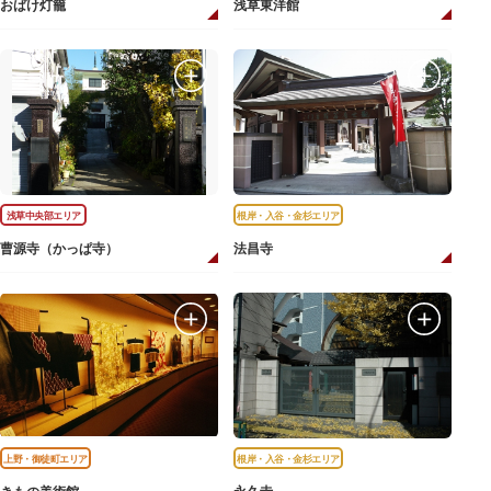
おばけ灯籠
浅草東洋館
浅草中央部エリア
根岸・入谷・金杉エリア
曹源寺（かっぱ寺）
法昌寺
上野・御徒町エリア
根岸・入谷・金杉エリア