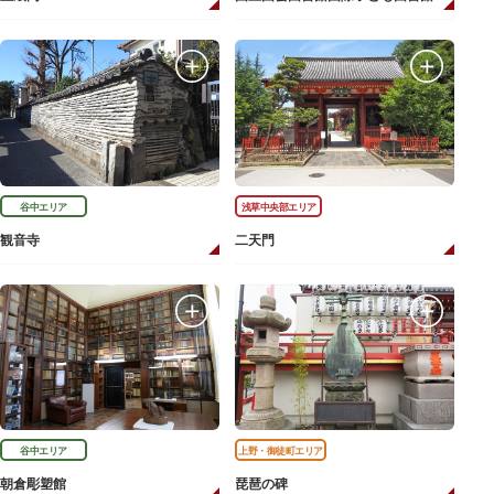
谷中エリア
浅草中央部エリア
観音寺
二天門
谷中エリア
上野・御徒町エリア
朝倉彫塑館
琵琶の碑