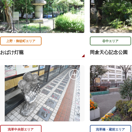
上野・御徒町エリア
谷中エリア
おばけ灯籠
岡倉天心記念公園
浅草中央部エリア
浅草橋・蔵前エリア