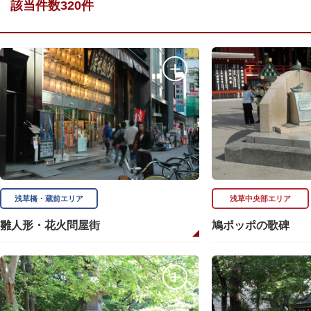
該当件数320件
浅草橋・蔵前エリア
浅草中央部エリア
雛人形・花火問屋街
鳩ポッポの歌碑