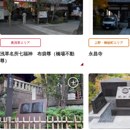
奥浅草エリア
上野・御徒町エリア
浅草名所七福神 布袋尊（橋場不動
永昌寺
尊）