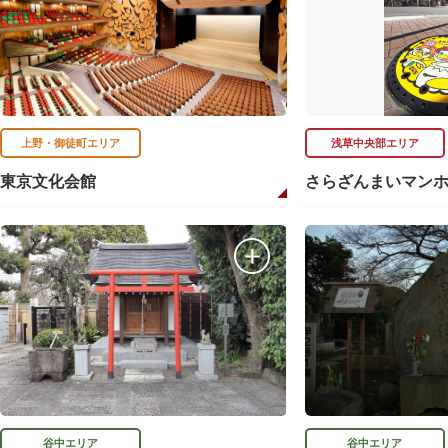
上野・御徒町エリア
浅草中央部エリア
東京文化会館
さらざんまいマン
谷中エリア
谷中エリア