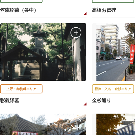
笠森稲荷（谷中）
高橋お伝碑
上野・御徒町エリア
根岸・入谷・金杉エリア
彰義隊墓
金杉通り