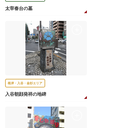
太宰春台の墓
根岸・入谷・金杉エリア
入谷朝顔発祥の地碑