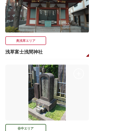
奥浅草エリア
浅草富士浅間神社
谷中エリア