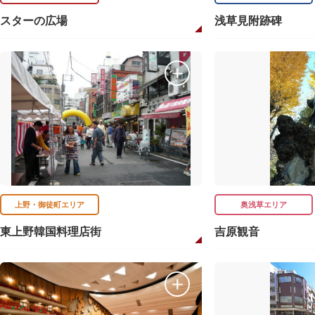
スターの広場
浅草見附跡碑
上野・御徒町エリア
奥浅草エリア
東上野韓国料理店街
吉原観音