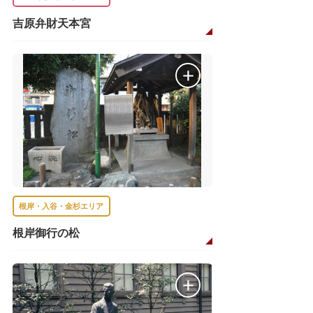
吉原弁財天本宮
根岸・入谷・金杉エリア
根岸御行の松