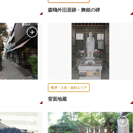
森鴎外旧居跡・舞姫の碑
根岸・入谷・金杉エリア
背面地蔵