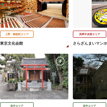
上野・御徒町エリア
浅草中央部エリア
東京文化会館
さらざんまいマン
谷中エリア
谷中エリア