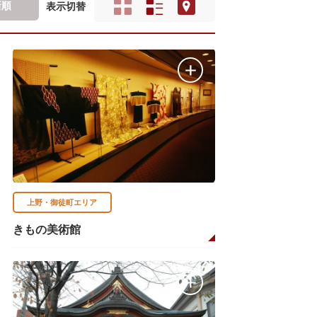
新順
表示切替
上野・御徒町エリア
きもの美術館