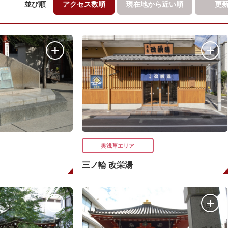
並び順
アクセス数順
現在地から
近い順
更
奥浅草エリア
三ノ輪 改栄湯