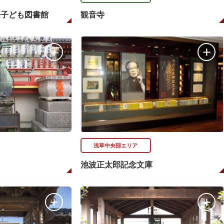
際子ども図書館
観音寺
浅草中央部エリア
池波正太郎記念文庫