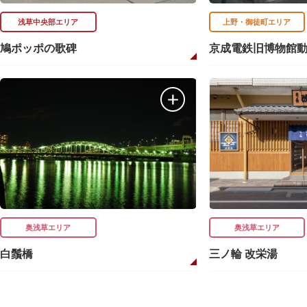
浅草中央部エリア
上野・御徒町エリア
鳩ポッポの歌碑
京成電鉄旧博物館
奥浅草エリア
奥浅草エリア
白鬚橋
三ノ輪 改栄湯