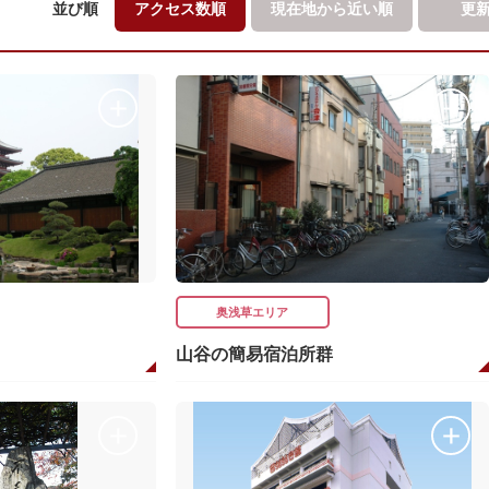
並び順
アクセス数順
現在地から
近い順
更
奥浅草エリア
山谷の簡易宿泊所群