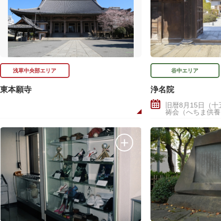
浅草中央部エリア
谷中エリア
東本願寺
浄名院
旧暦8月15日（
祷会（へちま供養