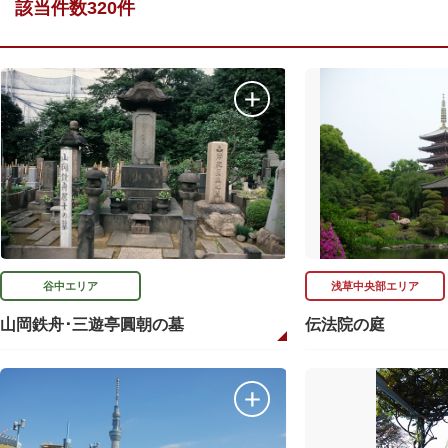
該当件数320件
谷中エリア
浅草中央部エリア
山岡鉄舟･三遊亭圓朝の墓
伝法院の庭