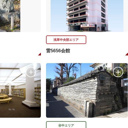
浅草中央部エリア
雷5656会館
谷中エリア