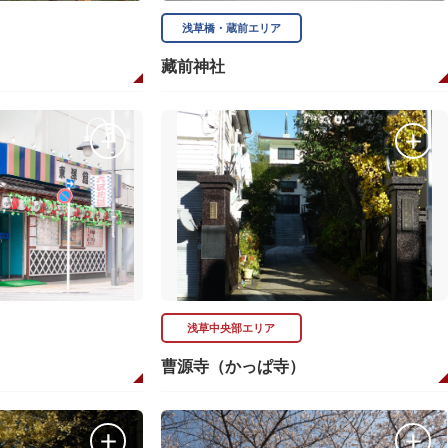
浅草橋・蔵前エリア
藏前神社
浅草中央部エリア
曹源寺（かっぱ寺）