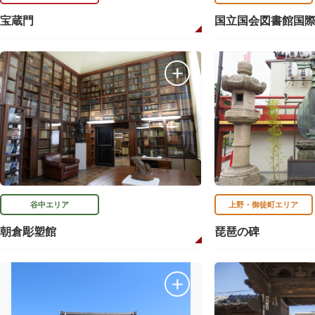
宝蔵門
国立国会図書館国
谷中エリア
上野・御徒町エリア
朝倉彫塑館
琵琶の碑