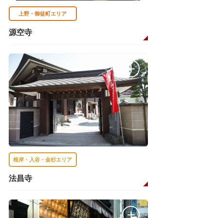
上野・御徒町エリア
源空寺
根岸・入谷・金杉エリア
法昌寺