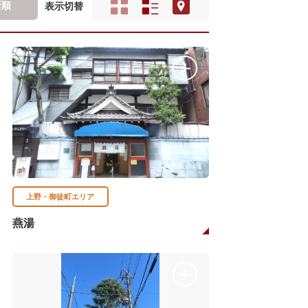
新順
表示切替
上野・御徒町エリア
燕湯