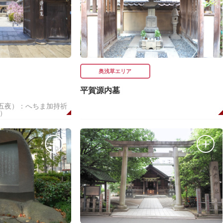
奥浅草エリア
平賀源内墓
十五夜）：へちま加持祈
）