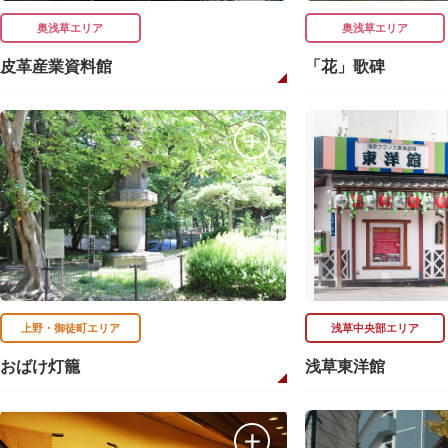
奥浅草エリア
奥浅草エリア
皮革産業資料館
「花」歌碑
上野・御徒町エリア
浅草中央部エリア
おばけ灯籠
浅草東洋館