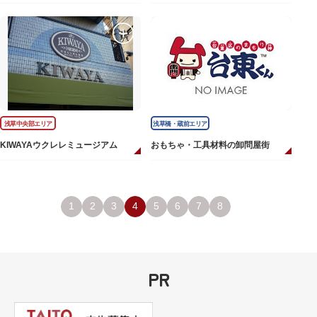
浅草中央部エリア
浅草橋・蔵前エリア
KIWAYAウクレレミュージアム
おもちゃ・工具材料の卸問屋街
1
2
3
4
5
6
7
8
PR