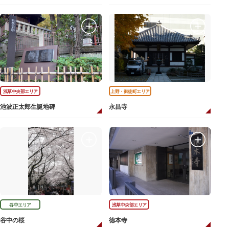
浅草中央部エリア
上野・御徒町エリア
池波正太郎生誕地碑
永昌寺
谷中エリア
浅草中央部エリア
谷中の桜
徳本寺