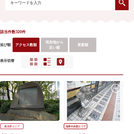
該当件数320件
現在地から
並び順
アクセス数順
更新順
近い順
表示切替
奥浅草エリア
浅草中央部エリア