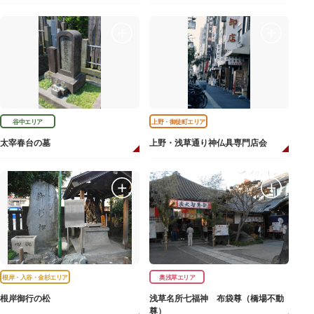
谷中エリア
上野・御徒町エリア
太宰春台の墓
上野・浅草通り神仏具専門店会
根岸・入谷・金杉エリア
奥浅草エリア
根岸御行の松
浅草名所七福神 布袋尊（橋場不動
尊）