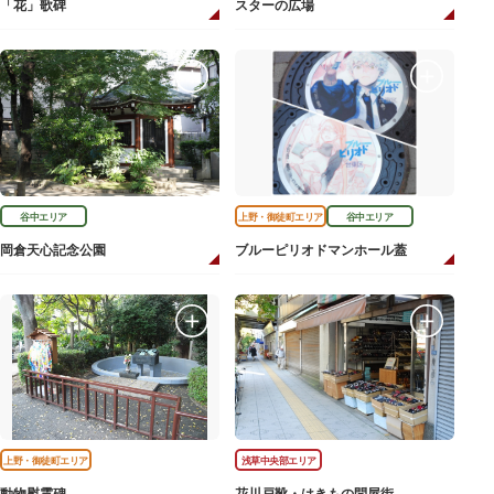
「花」歌碑
スターの広場
谷中エリア
上野・御徒町エリア
谷中エリア
岡倉天心記念公園
ブルーピリオドマンホール蓋
上野・御徒町エリア
浅草中央部エリア