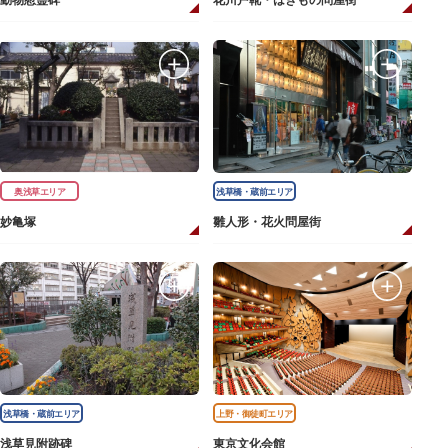
動物慰霊碑
花川戸靴・はきもの問屋街
奥浅草エリア
浅草橋・蔵前エリア
妙亀塚
雛人形・花火問屋街
浅草橋・蔵前エリア
上野・御徒町エリア
浅草見附跡碑
東京文化会館