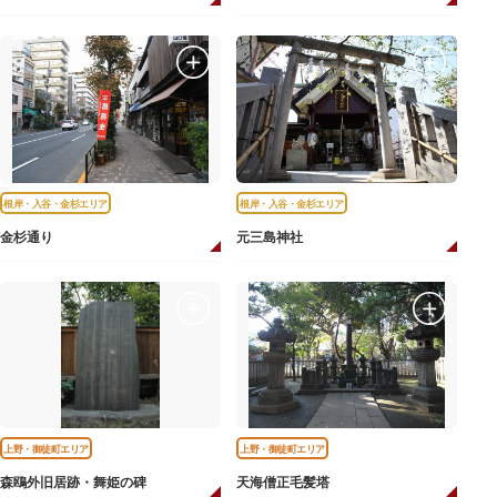
根岸・入谷・金杉エリア
根岸・入谷・金杉エリア
金杉通り
元三島神社
上野・御徒町エリア
上野・御徒町エリア
森鴎外旧居跡・舞姫の碑
天海僧正毛髪塔