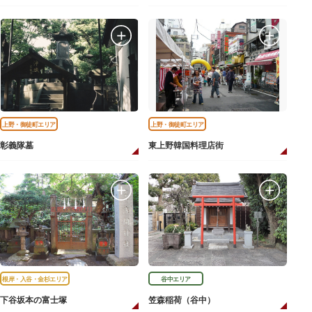
上野・御徒町エリア
上野・御徒町エリア
彰義隊墓
東上野韓国料理店街
根岸・入谷・金杉エリア
谷中エリア
下谷坂本の富士塚
笠森稲荷（谷中）