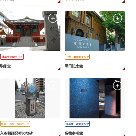
浅草中央部エリア
上野・御徒町エリア
駒形堂
黒田記念館
根岸・入谷・金杉エリア
浅草橋・蔵前エリア
入谷朝顔発祥の地碑
袋物参考館