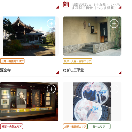
旧暦8月15日（十五夜）：へち
ま加持祈祷会（へちま供養）
上野・御徒町エリア
根岸・入谷・金杉エリア
源空寺
ねぎし三平堂
浅草中央部エリア
上野・御徒町エリア
谷中エリア