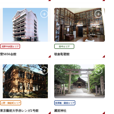
浅草中央部エリア
谷中エリア
雷5656会館
朝倉彫塑館
上野・御徒町エリア
浅草橋・蔵前エリア
東京藝術大学赤レンガ1号館
藏前神社