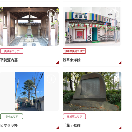
奥浅草エリア
浅草中央部エリア
平賀源内墓
浅草東洋館
谷中エリア
奥浅草エリア
ヒマラヤ杉
「花」歌碑