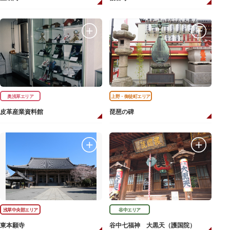
奥浅草エリア
上野・御徒町エリア
皮革産業資料館
琵琶の碑
浅草中央部エリア
谷中エリア
東本願寺
谷中七福神 大黒天（護国院）