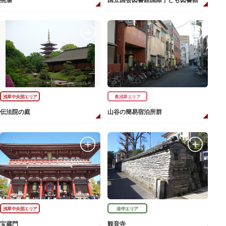
燕湯
国立国会図書館国際子ども図書館
浅草中央部エリア
奥浅草エリア
伝法院の庭
山谷の簡易宿泊所群
浅草中央部エリア
谷中エリア
宝蔵門
観音寺