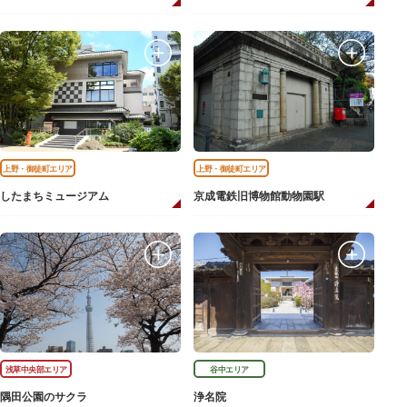
上野・御徒町エリア
上野・御徒町エリア
したまちミュージアム
京成電鉄旧博物館動物園駅
浅草中央部エリア
谷中エリア
隅田公園のサクラ
浄名院