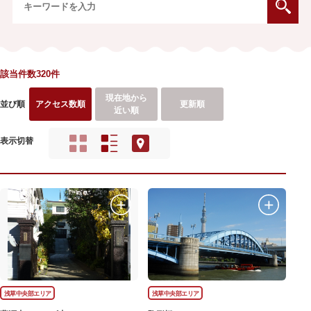
該当件数320件
現在地から
並び順
アクセス数順
更新順
近い順
表示切替
浅草中央部エリア
浅草中央部エリア