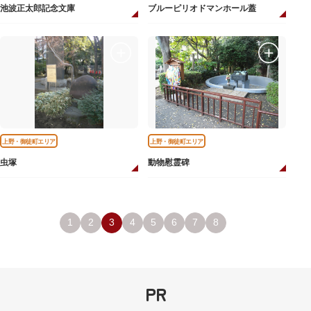
池波正太郎記念文庫
ブルーピリオドマンホール蓋
上野・御徒町エリア
上野・御徒町エリア
虫塚
動物慰霊碑
1
2
3
4
5
6
7
8
PR