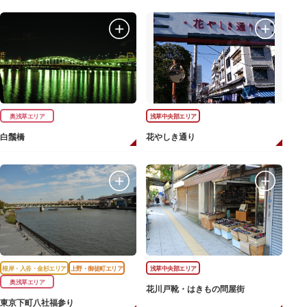
奥浅草エリア
浅草中央部エリア
白鬚橋
花やしき通り
根岸・入谷・金杉エリア
上野・御徒町エリア
浅草中央部エリア
奥浅草エリア
花川戸靴・はきもの問屋街
東京下町八社福参り