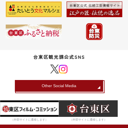
台東区観光課公式SNS
Other Social Media
（外部サイトに遷移します）
（外部サイトに遷移します）