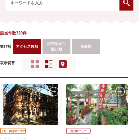
該当件数320件
現在地から
並び順
アクセス数順
更新順
近い順
表示切替
上野・御徒町エリア
奥浅草エリア