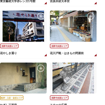
東京藝術大学赤レンガ1号館
吉原弁財天本宮
浅草中央部エリア
浅草中央部エリア
花やしき通り
花川戸靴・はきもの問屋街
根岸・入谷・金杉エリア
浅草中央部エリア