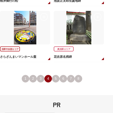
根岸御行の松
池波正太郎生誕地碑
浅草中央部エリア
奥浅草エリア
さらざんまいマンホール蓋
花吉原名残碑
1
2
3
4
5
6
7
8
PR