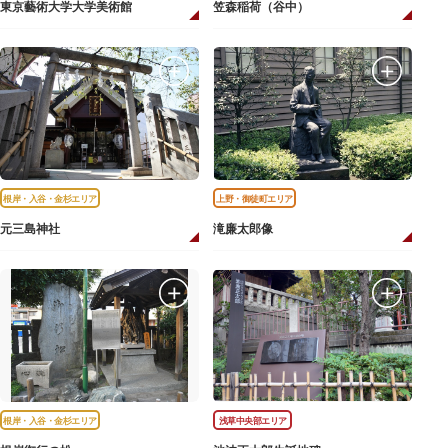
東京藝術大学大学美術館
笠森稲荷（谷中）
根岸・入谷・金杉エリア
上野・御徒町エリア
元三島神社
滝廉太郎像
根岸・入谷・金杉エリア
浅草中央部エリア