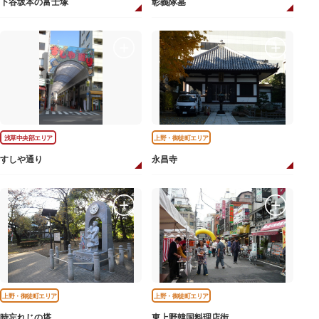
下谷坂本の富士塚
彰義隊墓
浅草中央部エリア
上野・御徒町エリア
すしや通り
永昌寺
上野・御徒町エリア
上野・御徒町エリア
時忘れじの塔
東上野韓国料理店街