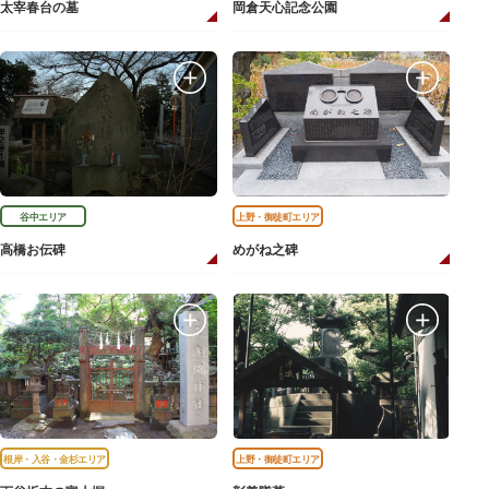
太宰春台の墓
岡倉天心記念公園
谷中エリア
上野・御徒町エリア
高橋お伝碑
めがね之碑
根岸・入谷・金杉エリア
上野・御徒町エリア