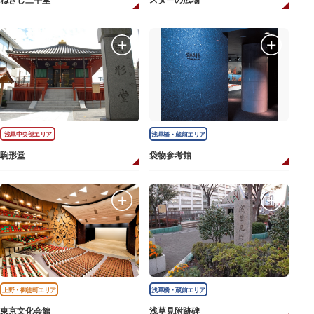
ねぎし三平堂
スターの広場
浅草中央部エリア
浅草橋・蔵前エリア
駒形堂
袋物参考館
上野・御徒町エリア
浅草橋・蔵前エリア
東京文化会館
浅草見附跡碑