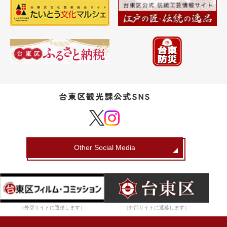
台東区観光課公式SNS
Other Social Media
（外部サイトに遷移します）
（外部サイトに遷移します）