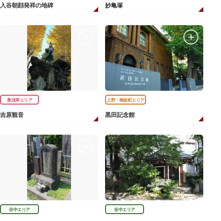
入谷朝顔発祥の地碑
妙亀塚
奥浅草エリア
上野・御徒町エリア
吉原観音
黒田記念館
谷中エリア
谷中エリア