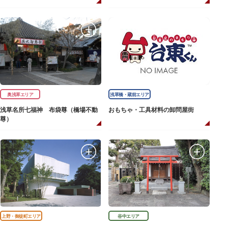
奥浅草エリア
浅草橋・蔵前エリア
浅草名所七福神 布袋尊（橋場不動
おもちゃ・工具材料の卸問屋街
尊）
上野・御徒町エリア
谷中エリア