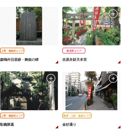
上野・御徒町エリア
奥浅草エリア
森鴎外旧居跡・舞姫の碑
吉原弁財天本宮
上野・御徒町エリア
根岸・入谷・金杉エリア
彰義隊墓
金杉通り