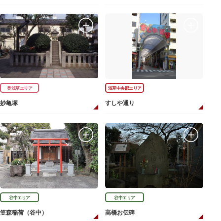
奥浅草エリア
浅草中央部エリア
妙亀塚
すしや通り
谷中エリア
谷中エリア
笠森稲荷（谷中）
高橋お伝碑