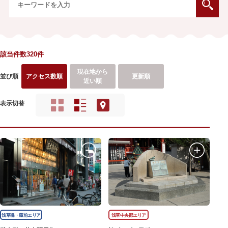
該当件数320件
現在地から
並び順
アクセス数順
更新順
近い順
表示切替
浅草橋・蔵前エリア
浅草中央部エリア