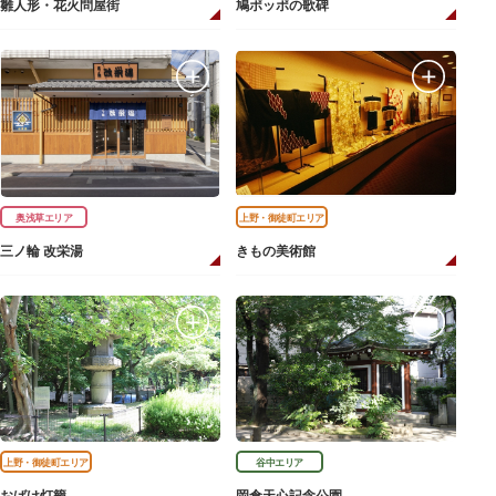
雛人形・花火問屋街
鳩ポッポの歌碑
奥浅草エリア
上野・御徒町エリア
三ノ輪 改栄湯
きもの美術館
上野・御徒町エリア
谷中エリア