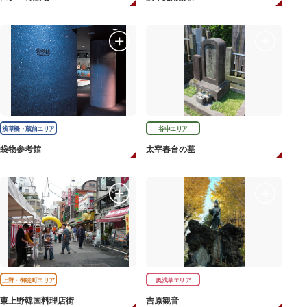
浅草橋・蔵前エリア
谷中エリア
袋物参考館
太宰春台の墓
上野・御徒町エリア
奥浅草エリア
東上野韓国料理店街
吉原観音