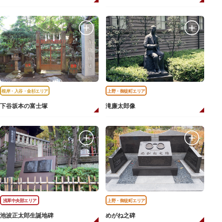
根岸・入谷・金杉エリア
上野・御徒町エリア
下谷坂本の富士塚
滝廉太郎像
浅草中央部エリア
上野・御徒町エリア
池波正太郎生誕地碑
めがね之碑