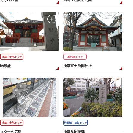
おばけ灯籠
岡倉天心記念公園
浅草中央部エリア
奥浅草エリア
駒形堂
浅草富士浅間神社
浅草中央部エリア
浅草橋・蔵前エリア
スターの広場
浅草見附跡碑