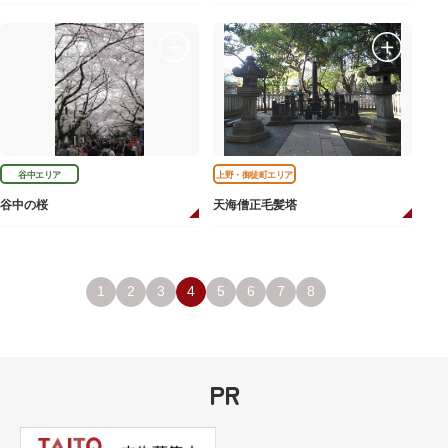
谷中エリア
上野・御徒町エリア
谷中の桜
天海僧正毛髪塔
1
2
3
4
5
6
7
8
PR