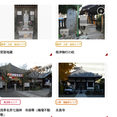
根岸・入谷・金杉エリア
根岸・入谷・金杉エリア
背面地蔵
根岸御行の松
奥浅草エリア
上野・御徒町エリア
浅草名所七福神 布袋尊（橋場不動
永昌寺
尊）