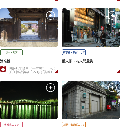
谷中エリア
浅草橋・蔵前エリア
浄名院
雛人形・花火問屋街
旧暦8月15日（十五夜）：へち
ま加持祈祷会（へちま供養）
奥浅草エリア
上野・御徒町エリア