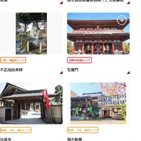
燕湯
国立国会図書館国際子ども図書館
上野・御徒町エリア
浅草中央部エリア
不忍池由来碑
宝蔵門
根岸・入谷・金杉エリア
根岸・入谷・金杉エリア
法昌寺
飛不動尊