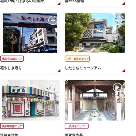
花川戸靴・はきもの問屋街
雷5656会館
浅草中央部エリア
上野・御徒町エリア
花やしき通り
したまちミュージアム
浅草中央部エリア
奥浅草エリア
浅草東洋館
平賀源内墓