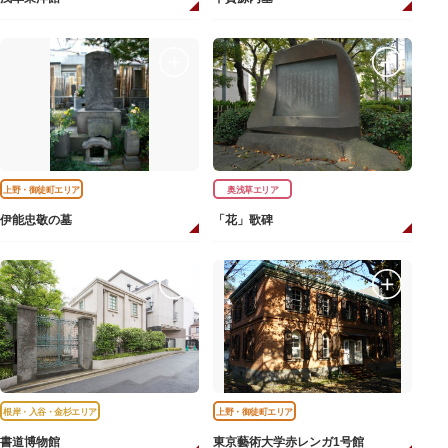
上野・御徒町エリア
奥浅草エリア
伊能忠敬の墓
「花」歌碑
根岸・入谷・金杉エリア
上野・御徒町エリア
書道博物館
東京藝術大学赤レンガ1号館