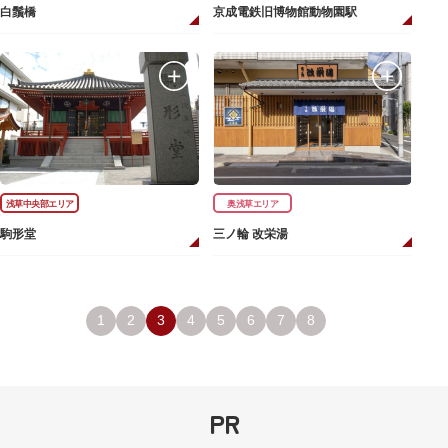
白鬚橋
京成電鉄旧博物館動物園駅
浅草中央部エリア
奥浅草エリア
駒形堂
三ノ輪 改栄湯
1
2
3
4
5
6
7
8
PR