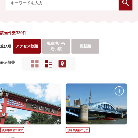
該当件数320件
現在地から
並び順
アクセス数順
更新順
近い順
表示切替
浅草中央部エリア
浅草中央部エリア