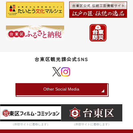
台東区観光課公式SNS
Other Social Media
（外部サイトに遷移します）
（外部サイトに遷移します）