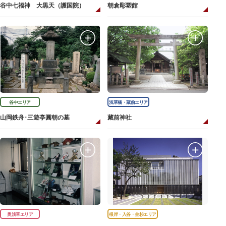
谷中七福神 大黒天（護国院）
朝倉彫塑館
谷中エリア
浅草橋・蔵前エリア
山岡鉄舟･三遊亭圓朝の墓
藏前神社
奥浅草エリア
根岸・入谷・金杉エリア