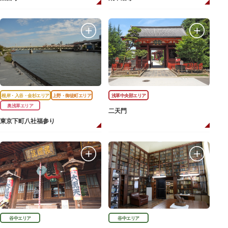
根岸・入谷・金杉エリア
上野・御徒町エリア
浅草中央部エリア
奥浅草エリア
二天門
東京下町八社福参り
谷中エリア
谷中エリア