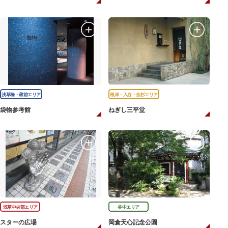
浅草橋・蔵前エリア
根岸・入谷・金杉エリア
袋物参考館
ねぎし三平堂
浅草中央部エリア
谷中エリア
スターの広場
岡倉天心記念公園